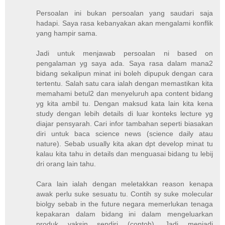
Persoalan ini bukan persoalan yang saudari saja
hadapi. Saya rasa kebanyakan akan mengalami konflik
yang hampir sama.
Jadi untuk menjawab persoalan ni based on
pengalaman yg saya ada. Saya rasa dalam mana2
bidang sekalipun minat ini boleh dipupuk dengan cara
tertentu. Salah satu cara ialah dengan memastikan kita
memahami betul2 dan menyeluruh apa content bidang
yg kita ambil tu. Dengan maksud kata lain kita kena
study dengan lebih details di luar konteks lecture yg
diajar pensyarah. Cari infor tambahan seperti biasakan
diri untuk baca science news (science daily atau
nature). Sebab usually kita akan dpt develop minat tu
kalau kita tahu in details dan menguasai bidang tu lebij
dri orang lain tahu.
Cara lain ialah dengan meletakkan reason kenapa
awak perlu suke sesuatu tu. Contih sy suke molecular
biolgy sebab in the future negara memerlukan tenaga
kepakaran dalam bidang ini dalam mengeluarkan
produk vaksin sendiri (contoh). Jadi menjadi