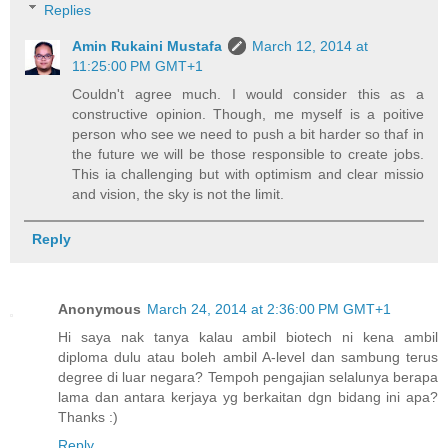
Replies
Amin Rukaini Mustafa
March 12, 2014 at
11:25:00 PM GMT+1
Couldn't agree much. I would consider this as a
constructive opinion. Though, me myself is a poitive
person who see we need to push a bit harder so thaf in
the future we will be those responsible to create jobs.
This ia challenging but with optimism and clear missio
and vision, the sky is not the limit.
Reply
Anonymous
March 24, 2014 at 2:36:00 PM GMT+1
Hi saya nak tanya kalau ambil biotech ni kena ambil
diploma dulu atau boleh ambil A-level dan sambung terus
degree di luar negara? Tempoh pengajian selalunya berapa
lama dan antara kerjaya yg berkaitan dgn bidang ini apa?
Thanks :)
Reply