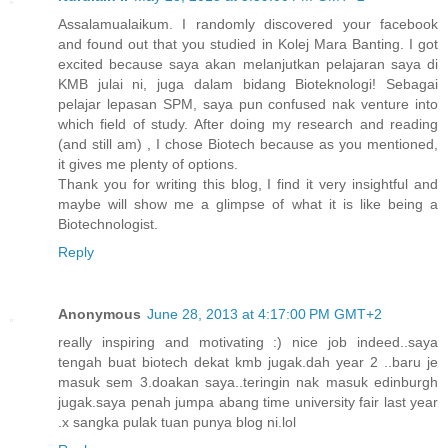
Assalamualaikum. I randomly discovered your facebook
and found out that you studied in Kolej Mara Banting. I got
excited because saya akan melanjutkan pelajaran saya di
KMB julai ni, juga dalam bidang Bioteknologi! Sebagai
pelajar lepasan SPM, saya pun confused nak venture into
which field of study. After doing my research and reading
(and still am) , I chose Biotech because as you mentioned,
it gives me plenty of options.
Thank you for writing this blog, I find it very insightful and
maybe will show me a glimpse of what it is like being a
Biotechnologist.
Reply
Anonymous
June 28, 2013 at 4:17:00 PM GMT+2
really inspiring and motivating :) nice job indeed..saya
tengah buat biotech dekat kmb jugak.dah year 2 ..baru je
masuk sem 3.doakan saya..teringin nak masuk edinburgh
jugak.saya penah jumpa abang time university fair last year
.x sangka pulak tuan punya blog ni.lol