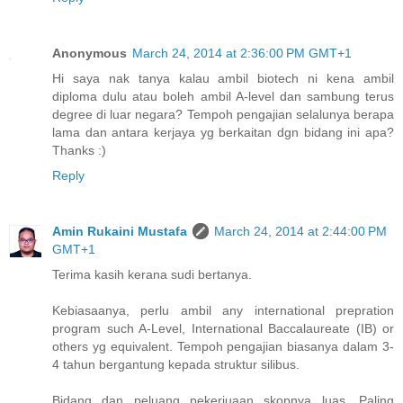
Anonymous
March 24, 2014 at 2:36:00 PM GMT+1
Hi saya nak tanya kalau ambil biotech ni kena ambil
diploma dulu atau boleh ambil A-level dan sambung terus
degree di luar negara? Tempoh pengajian selalunya berapa
lama dan antara kerjaya yg berkaitan dgn bidang ini apa?
Thanks :)
Reply
Amin Rukaini Mustafa
March 24, 2014 at 2:44:00 PM
GMT+1
Terima kasih kerana sudi bertanya.
Kebiasaanya, perlu ambil any international prepration
program such A-Level, International Baccalaureate (IB) or
others yg equivalent. Tempoh pengajian biasanya dalam 3-
4 tahun bergantung kepada struktur silibus.
Bidang dan peluang pekerjuaan skopnya luas. Paling