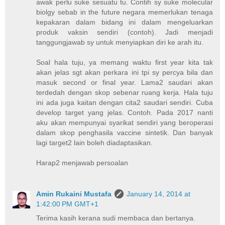
awak perlu suke sesuatu tu. Contih sy suke molecular
biolgy sebab in the future negara memerlukan tenaga
kepakaran dalam bidang ini dalam mengeluarkan
produk vaksin sendiri (contoh). Jadi menjadi
tanggungjawab sy untuk menyiapkan diri ke arah itu.
Soal hala tuju, ya memang waktu first year kita tak
akan jelas sgt akan perkara ini tpi sy percya bila dan
masuk second or final year. Lama2 saudari akan
terdedah dengan skop sebenar ruang kerja. Hala tuju
ini ada juga kaitan dengan cita2 saudari sendiri. Cuba
develop target yang jelas. Contoh. Pada 2017 nanti
aku akan mempunyai syarikat sendiri yang beroperasi
dalam skop penghasila vaccine sintetik. Dan banyak
lagi target2 lain boleh diadaptasikan.
Harap2 menjawab persoalan
Amin Rukaini Mustafa
January 14, 2014 at
1:42:00 PM GMT+1
Terima kasih kerana sudi membaca dan bertanya.