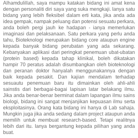
Alhamdulillah, saya mampu katakan bidang ini amat kena
dengan personaliti diri saya yang suka mengkaji. Ianya satu
bidang yang lebih fleksibel dalam erti kata, jika anda ada
idea gempak, nampak peluang dan potensi sesuatu perkara,
anda boleh pergi jauh ke hadapan - ianya memerlukan
imaginasi dan pelaksanaan. Satu perkara yang perlu anda
tahu, Bioteknologi merupakan bidang core ataupun engine
kepada banyak bidang perubatan yang ada sekarang.
Kebanyakan aplikasi dari peringkat penemuan ubat-ubatan
(protein based) kepada tahap klinikal, boleh dikatakan
hampir 70 peratus adalah disumbangkan oleh bioteknologi
dan peranan doktor hanyalah menggunakannya dengan
baik kepada pesakit. Dan kajian mendalam terhadap
sesuautu penemuan baru itu dimainkan oleh ahli-ahli
sainstis dari berbagai-bagai lapisan latar belakang ilmu.
Jika anda benar-benar berminat dalam lapangan ilmu sains
biologi, bidang ini sangat menjanjikan kepuasan ilmu serta
eksploitasinya. Orang kata bidang ini hanya di Lab sahaja.
Mungkin juga jika anda sedang dalam project ataupun anda
memilih untuk membuat research-based. Tetapi realitnya
lebih dari itu. Ianya bergantung kepada pilihan yang anda
buat.