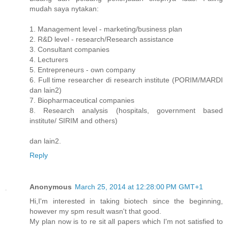
mudah saya nytakan:
1. Management level - marketing/business plan
2. R&D level - research/Research assistance
3. Consultant companies
4. Lecturers
5. Entrepreneurs - own company
6. Full time researcher di research institute (PORIM/MARDI
dan lain2)
7. Biopharmaceutical companies
8. Research analysis (hospitals, government based
institute/ SIRIM and others)
dan lain2.
Reply
Anonymous
March 25, 2014 at 12:28:00 PM GMT+1
Hi,I'm interested in taking biotech since the beginning,
however my spm result wasn't that good.
My plan now is to re sit all papers which I'm not satisfied to