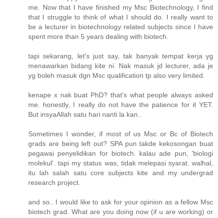
me. Now that I have finished my Msc Biotechnology, I find
that I struggle to think of what I should do. I really want to
be a lecturer in biotechnology related subjects since I have
spent more than 5 years dealing with biotech.
tapi sekarang, let's just say, tak banyak tempat kerja yg
menawarkan bidang kite ni. Nak masuk jd lecturer, ada je
yg boleh masuk dgn Msc qualification tp also very limited.
kenape x nak buat PhD? that's what people always asked
me. honestly, I really do not have the patience for it YET.
But insyaAllah satu hari nanti la kan..
Sometimes I wonder, if most of us Msc or Bc of Biotech
grads are being left out? SPA pun takde kekosongan buat
pegawai penyelidikan for biotech. kalau ade pun, 'biologi
molekul'. tapi my status was, tidak melepasi syarat. walhal,
itu lah salah satu core subjects kite and my undergrad
research project.
and so.. I would like to ask for your opinion as a fellow Msc
biotech grad. What are you doing now (if u are working) or