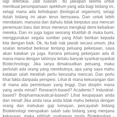
lagi diterokai. Jadi luaslah". Itu jawapan skema untuk
membuat perumpamaan spektrum yang ada bagi bidang ini,
selagi mana ada kehidupan (biological organism), selagi
itulah bidang ini akan terus bernyawa. Dan untuk lebih
mendalam, manusia dari dahulu tidak berputus asa mencari
penemuan baru dan terus menerus mengkaji demi kebaikan
mereka. Dan ini juga tugas seorang khalifah di muka bumi,
menggunakan segala sumber yang Allah berikan kepada
kita dengan baik. Ok, itu bab nak jawab secara umum, jika
soalan tersebut berkisar tentang peluang pekerjaan, saya
akan katakan ya juga. Kerana peluang pekerjaan ada di
mana-mana dengan lahirnya terlalu banyak syarikat-syarikat
Biotechnology. Jika ianya dimaksudkan peluang, maka
perlulah ada orang yang merebutnya, apa yang saya mahu
katakan ialah mestilah perlu berusaha mencari. Dan perlu
lihat fakta daripada perspesi. Lihat di mana kekurangan dan
di mana ada permintaan yang tinggi. Dan disiplin mana
yang anda minat? Research-based? Academic? Industrial-
based? Biopharmaceutical-based? Lihat keupayaan anda
dan minat! Jika anda rasa anda tidak mahu bekerja dengan
orang dan mahukan gaji lumayan, percayalah bidang
Bioteknologi merupakan salah satu bidang yang menjana
kekayaan, maka pilihlah usahawan muda Bioteknologi -