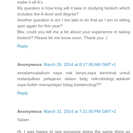
make it all A's.
My question is how long will it take in studying biotech which
includes the A-level and degree?
Another question is am I too late to do that as I am re sitting
spm again for this year?
Btw, could you tell me a bit about your experience in taking
biotech? Please let me know soon, Thank you :)
Reply
Anonymous
March 26, 2014 at 8:17:00 AM GMT+1
assalamualaikum saya nak tanya,saya berminat untuk
melanjutkan pelajaran dalam bidg mikrobiologi..adakah
saya boleh mempelajari bdag bioteknologi??
Reply
Anonymous
March 31, 2014 at 7:21:00 PM GMT+2
Salam.
Hi. I was happy to see someone doing the same thing as