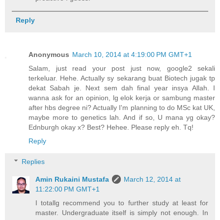
Reply
Anonymous
March 10, 2014 at 4:19:00 PM GMT+1
Salam, just read your post just now, google2 sekali
terkeluar. Hehe. Actually sy sekarang buat Biotech jugak tp
dekat Sabah je. Next sem dah final year insya Allah. I
wanna ask for an opinion, lg elok kerja or sambung master
after hbs degree ni? Actually I'm planning to do MSc kat UK,
maybe more to genetics lah. And if so, U mana yg okay?
Ednburgh okay x? Best? Hehee. Please reply eh. Tq!
Reply
Replies
Amin Rukaini Mustafa
March 12, 2014 at
11:22:00 PM GMT+1
I totallg recommend you to further study at least for
master. Undergraduate itself is simply not enough. In