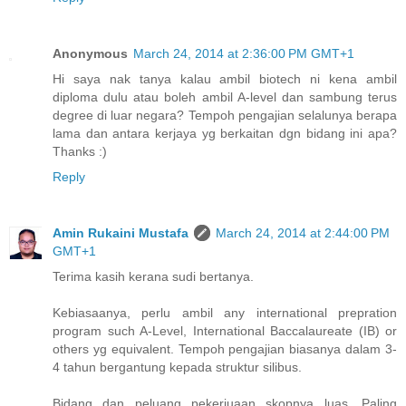
Anonymous
March 24, 2014 at 2:36:00 PM GMT+1
Hi saya nak tanya kalau ambil biotech ni kena ambil
diploma dulu atau boleh ambil A-level dan sambung terus
degree di luar negara? Tempoh pengajian selalunya berapa
lama dan antara kerjaya yg berkaitan dgn bidang ini apa?
Thanks :)
Reply
Amin Rukaini Mustafa
March 24, 2014 at 2:44:00 PM
GMT+1
Terima kasih kerana sudi bertanya.
Kebiasaanya, perlu ambil any international prepration
program such A-Level, International Baccalaureate (IB) or
others yg equivalent. Tempoh pengajian biasanya dalam 3-
4 tahun bergantung kepada struktur silibus.
Bidang dan peluang pekerjuaan skopnya luas. Paling