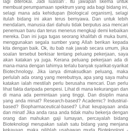
lagi diterokai. Jadi luaslah". Itu jawapan skema untuk
membuat perumpamaan spektrum yang ada bagi bidang ini,
selagi mana ada kehidupan (biological organism), selagi
itulah bidang ini akan terus bernyawa. Dan untuk lebih
mendalam, manusia dari dahulu tidak berputus asa mencari
penemuan baru dan terus menerus mengkaji demi kebaikan
mereka. Dan ini juga tugas seorang khalifah di muka bumi,
menggunakan segala sumber yang Allah berikan kepada
kita dengan baik. Ok, itu bab nak jawab secara umum, jika
soalan tersebut berkisar tentang peluang pekerjaan, saya
akan katakan ya juga. Kerana peluang pekerjaan ada di
mana-mana dengan lahirnya terlalu banyak syarikat-syarikat
Biotechnology. Jika ianya dimaksudkan peluang, maka
perlulah ada orang yang merebutnya, apa yang saya mahu
katakan ialah mestilah perlu berusaha mencari. Dan perlu
lihat fakta daripada perspesi. Lihat di mana kekurangan dan
di mana ada permintaan yang tinggi. Dan disiplin mana
yang anda minat? Research-based? Academic? Industrial-
based? Biopharmaceutical-based? Lihat keupayaan anda
dan minat! Jika anda rasa anda tidak mahu bekerja dengan
orang dan mahukan gaji lumayan, percayalah bidang
Bioteknologi merupakan salah satu bidang yang menjana
kekayaan, maka pilihlah usahawan muda Bioteknologi -