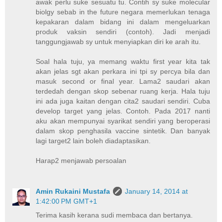
awak perlu suke sesuatu tu. Contih sy suke molecular
biolgy sebab in the future negara memerlukan tenaga
kepakaran dalam bidang ini dalam mengeluarkan
produk vaksin sendiri (contoh). Jadi menjadi
tanggungjawab sy untuk menyiapkan diri ke arah itu.
Soal hala tuju, ya memang waktu first year kita tak
akan jelas sgt akan perkara ini tpi sy percya bila dan
masuk second or final year. Lama2 saudari akan
terdedah dengan skop sebenar ruang kerja. Hala tuju
ini ada juga kaitan dengan cita2 saudari sendiri. Cuba
develop target yang jelas. Contoh. Pada 2017 nanti
aku akan mempunyai syarikat sendiri yang beroperasi
dalam skop penghasila vaccine sintetik. Dan banyak
lagi target2 lain boleh diadaptasikan.
Harap2 menjawab persoalan
Amin Rukaini Mustafa
January 14, 2014 at
1:42:00 PM GMT+1
Terima kasih kerana sudi membaca dan bertanya.