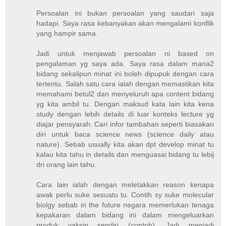
Persoalan ini bukan persoalan yang saudari saja
hadapi. Saya rasa kebanyakan akan mengalami konflik
yang hampir sama.
Jadi untuk menjawab persoalan ni based on
pengalaman yg saya ada. Saya rasa dalam mana2
bidang sekalipun minat ini boleh dipupuk dengan cara
tertentu. Salah satu cara ialah dengan memastikan kita
memahami betul2 dan menyeluruh apa content bidang
yg kita ambil tu. Dengan maksud kata lain kita kena
study dengan lebih details di luar konteks lecture yg
diajar pensyarah. Cari infor tambahan seperti biasakan
diri untuk baca science news (science daily atau
nature). Sebab usually kita akan dpt develop minat tu
kalau kita tahu in details dan menguasai bidang tu lebij
dri orang lain tahu.
Cara lain ialah dengan meletakkan reason kenapa
awak perlu suke sesuatu tu. Contih sy suke molecular
biolgy sebab in the future negara memerlukan tenaga
kepakaran dalam bidang ini dalam mengeluarkan
produk vaksin sendiri (contoh). Jadi menjadi