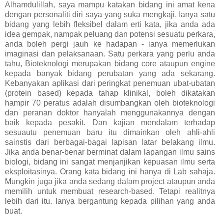
Alhamdulillah, saya mampu katakan bidang ini amat kena
dengan personaliti diri saya yang suka mengkaji. Ianya satu
bidang yang lebih fleksibel dalam erti kata, jika anda ada
idea gempak, nampak peluang dan potensi sesuatu perkara,
anda boleh pergi jauh ke hadapan - ianya memerlukan
imaginasi dan pelaksanaan. Satu perkara yang perlu anda
tahu, Bioteknologi merupakan bidang core ataupun engine
kepada banyak bidang perubatan yang ada sekarang.
Kebanyakan aplikasi dari peringkat penemuan ubat-ubatan
(protein based) kepada tahap klinikal, boleh dikatakan
hampir 70 peratus adalah disumbangkan oleh bioteknologi
dan peranan doktor hanyalah menggunakannya dengan
baik kepada pesakit. Dan kajian mendalam terhadap
sesuautu penemuan baru itu dimainkan oleh ahli-ahli
sainstis dari berbagai-bagai lapisan latar belakang ilmu.
Jika anda benar-benar berminat dalam lapangan ilmu sains
biologi, bidang ini sangat menjanjikan kepuasan ilmu serta
eksploitasinya. Orang kata bidang ini hanya di Lab sahaja.
Mungkin juga jika anda sedang dalam project ataupun anda
memilih untuk membuat research-based. Tetapi realitnya
lebih dari itu. Ianya bergantung kepada pilihan yang anda
buat.