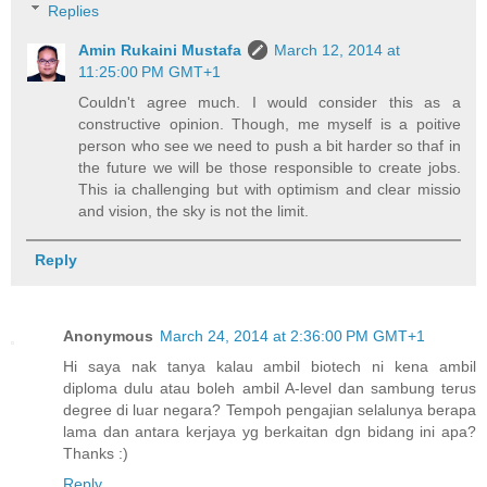
Replies
Amin Rukaini Mustafa
March 12, 2014 at
11:25:00 PM GMT+1
Couldn't agree much. I would consider this as a
constructive opinion. Though, me myself is a poitive
person who see we need to push a bit harder so thaf in
the future we will be those responsible to create jobs.
This ia challenging but with optimism and clear missio
and vision, the sky is not the limit.
Reply
Anonymous
March 24, 2014 at 2:36:00 PM GMT+1
Hi saya nak tanya kalau ambil biotech ni kena ambil
diploma dulu atau boleh ambil A-level dan sambung terus
degree di luar negara? Tempoh pengajian selalunya berapa
lama dan antara kerjaya yg berkaitan dgn bidang ini apa?
Thanks :)
Reply