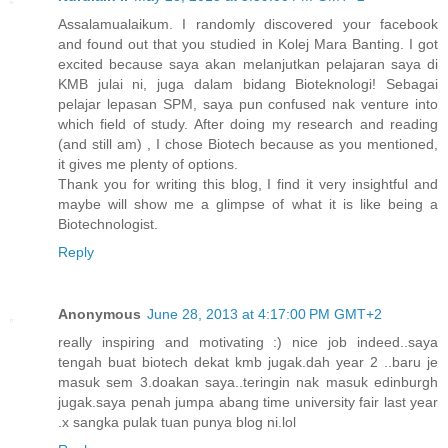
Assalamualaikum. I randomly discovered your facebook
and found out that you studied in Kolej Mara Banting. I got
excited because saya akan melanjutkan pelajaran saya di
KMB julai ni, juga dalam bidang Bioteknologi! Sebagai
pelajar lepasan SPM, saya pun confused nak venture into
which field of study. After doing my research and reading
(and still am) , I chose Biotech because as you mentioned,
it gives me plenty of options.
Thank you for writing this blog, I find it very insightful and
maybe will show me a glimpse of what it is like being a
Biotechnologist.
Reply
Anonymous
June 28, 2013 at 4:17:00 PM GMT+2
really inspiring and motivating :) nice job indeed..saya
tengah buat biotech dekat kmb jugak.dah year 2 ..baru je
masuk sem 3.doakan saya..teringin nak masuk edinburgh
jugak.saya penah jumpa abang time university fair last year
.x sangka pulak tuan punya blog ni.lol