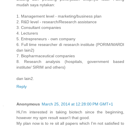
mudah saya nytakan:
1. Management level - marketing/business plan
2. R&D level - research/Research assistance
3. Consultant companies
4. Lecturers
5. Entrepreneurs - own company
6. Full time researcher di research institute (PORIM/MARDI
dan lain2)
7. Biopharmaceutical companies
8. Research analysis (hospitals, government based
institute/ SIRIM and others)
dan lain2.
Reply
Anonymous
March 25, 2014 at 12:28:00 PM GMT+1
Hi,I'm interested in taking biotech since the beginning,
however my spm result wasn't that good.
My plan now is to re sit all papers which I'm not satisfied to