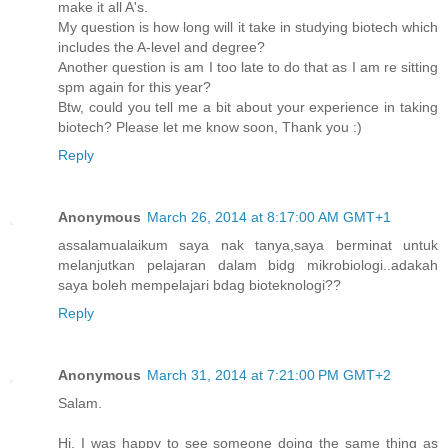
make it all A's.
My question is how long will it take in studying biotech which
includes the A-level and degree?
Another question is am I too late to do that as I am re sitting
spm again for this year?
Btw, could you tell me a bit about your experience in taking
biotech? Please let me know soon, Thank you :)
Reply
Anonymous
March 26, 2014 at 8:17:00 AM GMT+1
assalamualaikum saya nak tanya,saya berminat untuk
melanjutkan pelajaran dalam bidg mikrobiologi..adakah
saya boleh mempelajari bdag bioteknologi??
Reply
Anonymous
March 31, 2014 at 7:21:00 PM GMT+2
Salam.
Hi. I was happy to see someone doing the same thing as