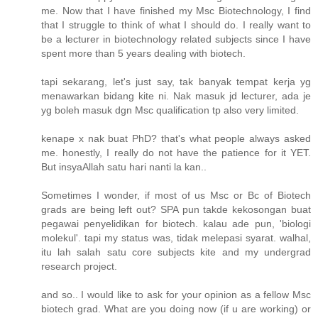
me. Now that I have finished my Msc Biotechnology, I find
that I struggle to think of what I should do. I really want to
be a lecturer in biotechnology related subjects since I have
spent more than 5 years dealing with biotech.
tapi sekarang, let's just say, tak banyak tempat kerja yg
menawarkan bidang kite ni. Nak masuk jd lecturer, ada je
yg boleh masuk dgn Msc qualification tp also very limited.
kenape x nak buat PhD? that's what people always asked
me. honestly, I really do not have the patience for it YET.
But insyaAllah satu hari nanti la kan..
Sometimes I wonder, if most of us Msc or Bc of Biotech
grads are being left out? SPA pun takde kekosongan buat
pegawai penyelidikan for biotech. kalau ade pun, 'biologi
molekul'. tapi my status was, tidak melepasi syarat. walhal,
itu lah salah satu core subjects kite and my undergrad
research project.
and so.. I would like to ask for your opinion as a fellow Msc
biotech grad. What are you doing now (if u are working) or