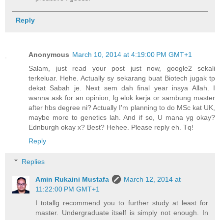
Reply
Anonymous
March 10, 2014 at 4:19:00 PM GMT+1
Salam, just read your post just now, google2 sekali
terkeluar. Hehe. Actually sy sekarang buat Biotech jugak tp
dekat Sabah je. Next sem dah final year insya Allah. I
wanna ask for an opinion, lg elok kerja or sambung master
after hbs degree ni? Actually I'm planning to do MSc kat UK,
maybe more to genetics lah. And if so, U mana yg okay?
Ednburgh okay x? Best? Hehee. Please reply eh. Tq!
Reply
Replies
Amin Rukaini Mustafa
March 12, 2014 at
11:22:00 PM GMT+1
I totallg recommend you to further study at least for
master. Undergraduate itself is simply not enough. In