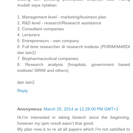
mudah saya nytakan:
1. Management level - marketing/business plan
2. R&D level - research/Research assistance
3. Consultant companies
4. Lecturers
5. Entrepreneurs - own company
6. Full time researcher di research institute (PORIM/MARDI
dan lain2)
7. Biopharmaceutical companies
8. Research analysis (hospitals, government based
institute/ SIRIM and others)
dan lain2.
Reply
Anonymous
March 25, 2014 at 12:28:00 PM GMT+1
Hi,I'm interested in taking biotech since the beginning,
however my spm result wasn't that good.
My plan now is to re sit all papers which I'm not satisfied to