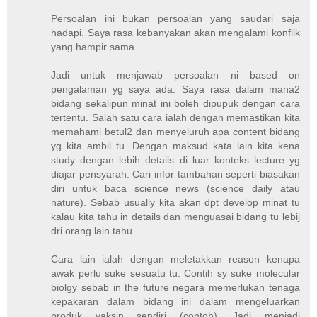
Persoalan ini bukan persoalan yang saudari saja
hadapi. Saya rasa kebanyakan akan mengalami konflik
yang hampir sama.
Jadi untuk menjawab persoalan ni based on
pengalaman yg saya ada. Saya rasa dalam mana2
bidang sekalipun minat ini boleh dipupuk dengan cara
tertentu. Salah satu cara ialah dengan memastikan kita
memahami betul2 dan menyeluruh apa content bidang
yg kita ambil tu. Dengan maksud kata lain kita kena
study dengan lebih details di luar konteks lecture yg
diajar pensyarah. Cari infor tambahan seperti biasakan
diri untuk baca science news (science daily atau
nature). Sebab usually kita akan dpt develop minat tu
kalau kita tahu in details dan menguasai bidang tu lebij
dri orang lain tahu.
Cara lain ialah dengan meletakkan reason kenapa
awak perlu suke sesuatu tu. Contih sy suke molecular
biolgy sebab in the future negara memerlukan tenaga
kepakaran dalam bidang ini dalam mengeluarkan
produk vaksin sendiri (contoh). Jadi menjadi