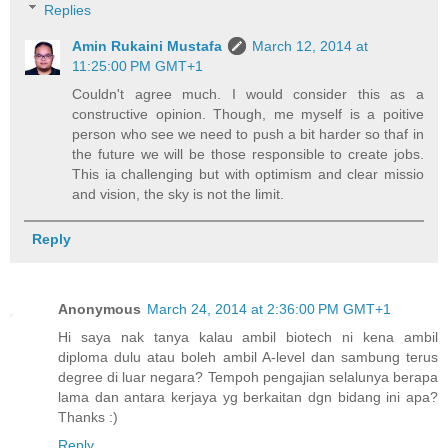
Replies
Amin Rukaini Mustafa
March 12, 2014 at
11:25:00 PM GMT+1
Couldn't agree much. I would consider this as a
constructive opinion. Though, me myself is a poitive
person who see we need to push a bit harder so thaf in
the future we will be those responsible to create jobs.
This ia challenging but with optimism and clear missio
and vision, the sky is not the limit.
Reply
Anonymous
March 24, 2014 at 2:36:00 PM GMT+1
Hi saya nak tanya kalau ambil biotech ni kena ambil
diploma dulu atau boleh ambil A-level dan sambung terus
degree di luar negara? Tempoh pengajian selalunya berapa
lama dan antara kerjaya yg berkaitan dgn bidang ini apa?
Thanks :)
Reply