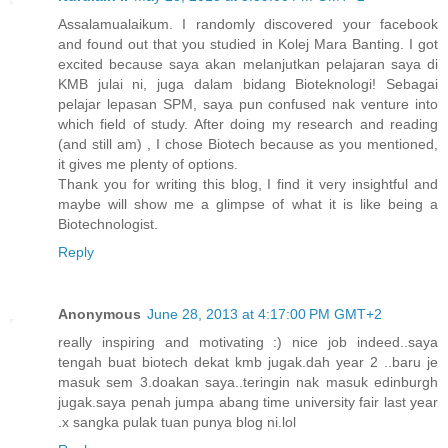
Assalamualaikum. I randomly discovered your facebook
and found out that you studied in Kolej Mara Banting. I got
excited because saya akan melanjutkan pelajaran saya di
KMB julai ni, juga dalam bidang Bioteknologi! Sebagai
pelajar lepasan SPM, saya pun confused nak venture into
which field of study. After doing my research and reading
(and still am) , I chose Biotech because as you mentioned,
it gives me plenty of options.
Thank you for writing this blog, I find it very insightful and
maybe will show me a glimpse of what it is like being a
Biotechnologist.
Reply
Anonymous
June 28, 2013 at 4:17:00 PM GMT+2
really inspiring and motivating :) nice job indeed..saya
tengah buat biotech dekat kmb jugak.dah year 2 ..baru je
masuk sem 3.doakan saya..teringin nak masuk edinburgh
jugak.saya penah jumpa abang time university fair last year
.x sangka pulak tuan punya blog ni.lol