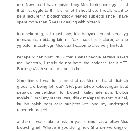
me. Now that I have finished my Msc Biotechnology, I find
that I struggle to think of what I should do. I really want to
be a lecturer in biotechnology related subjects since I have
spent more than 5 years dealing with biotech.
tapi sekarang, let's just say, tak banyak tempat kerja yg
menawarkan bidang kite ni. Nak masuk jd lecturer, ada je
yg boleh masuk dgn Msc qualification tp also very limited.
kenape x nak buat PhD? that's what people always asked
me. honestly, I really do not have the patience for it YET.
But insyaAllah satu hari nanti la kan..
Sometimes I wonder, if most of us Msc or Bc of Biotech
grads are being left out? SPA pun takde kekosongan buat
pegawai penyelidikan for biotech. kalau ade pun, 'biologi
molekul'. tapi my status was, tidak melepasi syarat. walhal,
itu lah salah satu core subjects kite and my undergrad
research project.
and so.. I would like to ask for your opinion as a fellow Msc
biotech grad. What are you doing now (if u are working) or