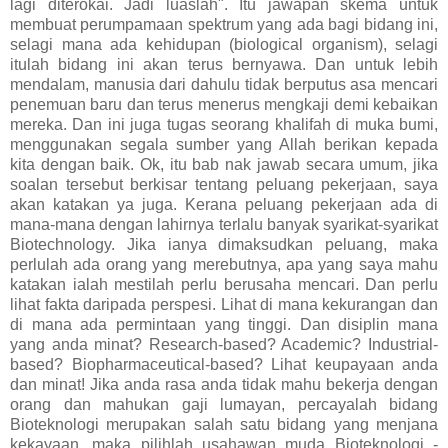
lagi diterokai. Jadi luaslah". Itu jawapan skema untuk
membuat perumpamaan spektrum yang ada bagi bidang ini,
selagi mana ada kehidupan (biological organism), selagi
itulah bidang ini akan terus bernyawa. Dan untuk lebih
mendalam, manusia dari dahulu tidak berputus asa mencari
penemuan baru dan terus menerus mengkaji demi kebaikan
mereka. Dan ini juga tugas seorang khalifah di muka bumi,
menggunakan segala sumber yang Allah berikan kepada
kita dengan baik. Ok, itu bab nak jawab secara umum, jika
soalan tersebut berkisar tentang peluang pekerjaan, saya
akan katakan ya juga. Kerana peluang pekerjaan ada di
mana-mana dengan lahirnya terlalu banyak syarikat-syarikat
Biotechnology. Jika ianya dimaksudkan peluang, maka
perlulah ada orang yang merebutnya, apa yang saya mahu
katakan ialah mestilah perlu berusaha mencari. Dan perlu
lihat fakta daripada perspesi. Lihat di mana kekurangan dan
di mana ada permintaan yang tinggi. Dan disiplin mana
yang anda minat? Research-based? Academic? Industrial-
based? Biopharmaceutical-based? Lihat keupayaan anda
dan minat! Jika anda rasa anda tidak mahu bekerja dengan
orang dan mahukan gaji lumayan, percayalah bidang
Bioteknologi merupakan salah satu bidang yang menjana
kekayaan, maka pilihlah usahawan muda Bioteknologi -