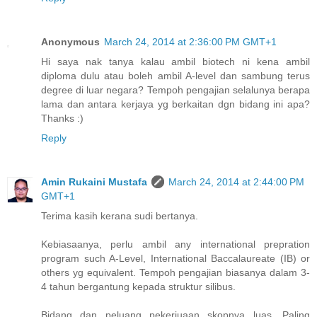
Anonymous
March 24, 2014 at 2:36:00 PM GMT+1
Hi saya nak tanya kalau ambil biotech ni kena ambil
diploma dulu atau boleh ambil A-level dan sambung terus
degree di luar negara? Tempoh pengajian selalunya berapa
lama dan antara kerjaya yg berkaitan dgn bidang ini apa?
Thanks :)
Reply
Amin Rukaini Mustafa
March 24, 2014 at 2:44:00 PM
GMT+1
Terima kasih kerana sudi bertanya.
Kebiasaanya, perlu ambil any international prepration
program such A-Level, International Baccalaureate (IB) or
others yg equivalent. Tempoh pengajian biasanya dalam 3-
4 tahun bergantung kepada struktur silibus.
Bidang dan peluang pekerjuaan skopnya luas. Paling