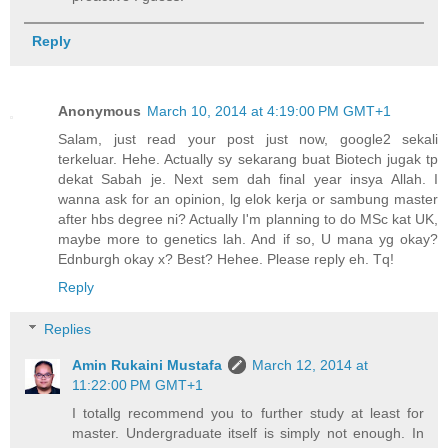
Reply
Anonymous
March 10, 2014 at 4:19:00 PM GMT+1
Salam, just read your post just now, google2 sekali
terkeluar. Hehe. Actually sy sekarang buat Biotech jugak tp
dekat Sabah je. Next sem dah final year insya Allah. I
wanna ask for an opinion, lg elok kerja or sambung master
after hbs degree ni? Actually I'm planning to do MSc kat UK,
maybe more to genetics lah. And if so, U mana yg okay?
Ednburgh okay x? Best? Hehee. Please reply eh. Tq!
Reply
Replies
Amin Rukaini Mustafa
March 12, 2014 at
11:22:00 PM GMT+1
I totallg recommend you to further study at least for
master. Undergraduate itself is simply not enough. In