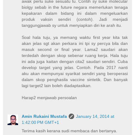
awak perlu suke sesuatu tu. Contih sy suke molecular
biolgy sebab in the future negara memerlukan tenaga
kepakaran dalam bidang ini dalam mengeluarkan
produk vaksin sendiri (contoh). Jadi menjadi
tanggungjawab sy untuk menyiapkan diri ke arah itu.
Soal hala tuju, ya memang waktu first year kita tak
akan jelas sgt akan perkara ini tpi sy percya bila dan
masuk second or final year. Lama2 saudari akan
terdedah dengan skop sebenar ruang kerja. Hala tuju
ini ada juga kaitan dengan cita2 saudari sendiri. Cuba
develop target yang jelas. Contoh. Pada 2017 nanti
aku akan mempunyai syarikat sendiri yang beroperasi
dalam skop penghasila vaccine sintetik. Dan banyak
lagi target2 lain boleh diadaptasikan.
Harap2 menjawab persoalan
Amin Rukaini Mustafa
January 14, 2014 at
1:42:00 PM GMT+1
Terima kasih kerana sudi membaca dan bertanya.