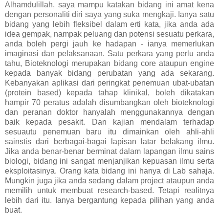
Alhamdulillah, saya mampu katakan bidang ini amat kena
dengan personaliti diri saya yang suka mengkaji. Ianya satu
bidang yang lebih fleksibel dalam erti kata, jika anda ada
idea gempak, nampak peluang dan potensi sesuatu perkara,
anda boleh pergi jauh ke hadapan - ianya memerlukan
imaginasi dan pelaksanaan. Satu perkara yang perlu anda
tahu, Bioteknologi merupakan bidang core ataupun engine
kepada banyak bidang perubatan yang ada sekarang.
Kebanyakan aplikasi dari peringkat penemuan ubat-ubatan
(protein based) kepada tahap klinikal, boleh dikatakan
hampir 70 peratus adalah disumbangkan oleh bioteknologi
dan peranan doktor hanyalah menggunakannya dengan
baik kepada pesakit. Dan kajian mendalam terhadap
sesuautu penemuan baru itu dimainkan oleh ahli-ahli
sainstis dari berbagai-bagai lapisan latar belakang ilmu.
Jika anda benar-benar berminat dalam lapangan ilmu sains
biologi, bidang ini sangat menjanjikan kepuasan ilmu serta
eksploitasinya. Orang kata bidang ini hanya di Lab sahaja.
Mungkin juga jika anda sedang dalam project ataupun anda
memilih untuk membuat research-based. Tetapi realitnya
lebih dari itu. Ianya bergantung kepada pilihan yang anda
buat.