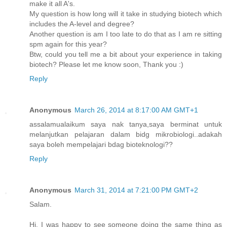
make it all A's.
My question is how long will it take in studying biotech which
includes the A-level and degree?
Another question is am I too late to do that as I am re sitting
spm again for this year?
Btw, could you tell me a bit about your experience in taking
biotech? Please let me know soon, Thank you :)
Reply
Anonymous
March 26, 2014 at 8:17:00 AM GMT+1
assalamualaikum saya nak tanya,saya berminat untuk
melanjutkan pelajaran dalam bidg mikrobiologi..adakah
saya boleh mempelajari bdag bioteknologi??
Reply
Anonymous
March 31, 2014 at 7:21:00 PM GMT+2
Salam.
Hi. I was happy to see someone doing the same thing as