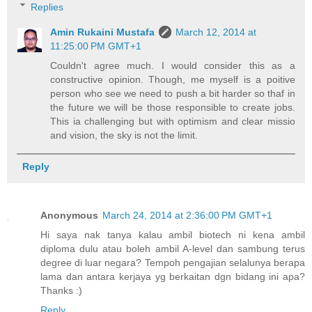
Replies
Amin Rukaini Mustafa
March 12, 2014 at
11:25:00 PM GMT+1
Couldn't agree much. I would consider this as a
constructive opinion. Though, me myself is a poitive
person who see we need to push a bit harder so thaf in
the future we will be those responsible to create jobs.
This ia challenging but with optimism and clear missio
and vision, the sky is not the limit.
Reply
Anonymous
March 24, 2014 at 2:36:00 PM GMT+1
Hi saya nak tanya kalau ambil biotech ni kena ambil
diploma dulu atau boleh ambil A-level dan sambung terus
degree di luar negara? Tempoh pengajian selalunya berapa
lama dan antara kerjaya yg berkaitan dgn bidang ini apa?
Thanks :)
Reply