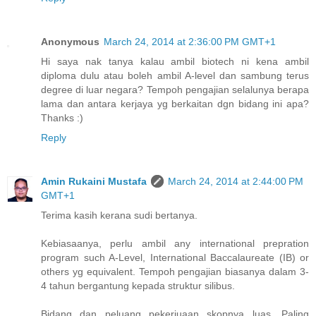
Anonymous
March 24, 2014 at 2:36:00 PM GMT+1
Hi saya nak tanya kalau ambil biotech ni kena ambil
diploma dulu atau boleh ambil A-level dan sambung terus
degree di luar negara? Tempoh pengajian selalunya berapa
lama dan antara kerjaya yg berkaitan dgn bidang ini apa?
Thanks :)
Reply
Amin Rukaini Mustafa
March 24, 2014 at 2:44:00 PM
GMT+1
Terima kasih kerana sudi bertanya.
Kebiasaanya, perlu ambil any international prepration
program such A-Level, International Baccalaureate (IB) or
others yg equivalent. Tempoh pengajian biasanya dalam 3-
4 tahun bergantung kepada struktur silibus.
Bidang dan peluang pekerjuaan skopnya luas. Paling