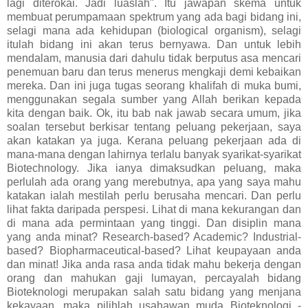
lagi diterokai. Jadi luaslah". Itu jawapan skema untuk
membuat perumpamaan spektrum yang ada bagi bidang ini,
selagi mana ada kehidupan (biological organism), selagi
itulah bidang ini akan terus bernyawa. Dan untuk lebih
mendalam, manusia dari dahulu tidak berputus asa mencari
penemuan baru dan terus menerus mengkaji demi kebaikan
mereka. Dan ini juga tugas seorang khalifah di muka bumi,
menggunakan segala sumber yang Allah berikan kepada
kita dengan baik. Ok, itu bab nak jawab secara umum, jika
soalan tersebut berkisar tentang peluang pekerjaan, saya
akan katakan ya juga. Kerana peluang pekerjaan ada di
mana-mana dengan lahirnya terlalu banyak syarikat-syarikat
Biotechnology. Jika ianya dimaksudkan peluang, maka
perlulah ada orang yang merebutnya, apa yang saya mahu
katakan ialah mestilah perlu berusaha mencari. Dan perlu
lihat fakta daripada perspesi. Lihat di mana kekurangan dan
di mana ada permintaan yang tinggi. Dan disiplin mana
yang anda minat? Research-based? Academic? Industrial-
based? Biopharmaceutical-based? Lihat keupayaan anda
dan minat! Jika anda rasa anda tidak mahu bekerja dengan
orang dan mahukan gaji lumayan, percayalah bidang
Bioteknologi merupakan salah satu bidang yang menjana
kekayaan, maka pilihlah usahawan muda Bioteknologi -