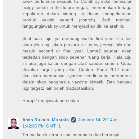
awak perlu suke sesuatu tu. Contih sy suke molecular
biolgy sebab in the future negara memerlukan tenaga
kepakaran dalam bidang ini dalam mengeluarkan
produk vaksin sendiri (contoh). Jadi menjadi
tanggungjawab sy untuk menyiapkan diri ke arah itu.
Soal hala tuju, ya memang waktu first year kita tak
akan jelas sgt akan perkara ini tpi sy percya bila dan
masuk second or final year. Lama2 saudari akan
terdedah dengan skop sebenar ruang kerja. Hala tuju
ini ada juga kaitan dengan cita2 saudari sendiri. Cuba
develop target yang jelas. Contoh. Pada 2017 nanti
aku akan mempunyai syarikat sendiri yang beroperasi
dalam skop penghasila vaccine sintetik. Dan banyak
lagi target2 lain boleh diadaptasikan.
Harap2 menjawab persoalan
Amin Rukaini Mustafa
January 14, 2014 at
1:42:00 PM GMT+1
Terima kasih kerana sudi membaca dan bertanya.