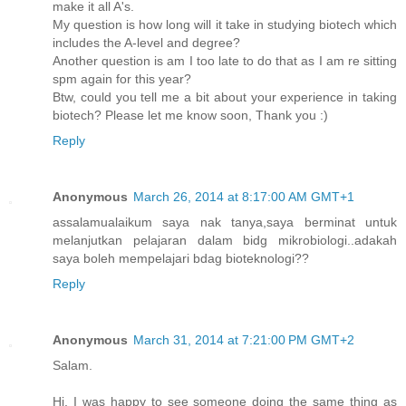
make it all A's.
My question is how long will it take in studying biotech which
includes the A-level and degree?
Another question is am I too late to do that as I am re sitting
spm again for this year?
Btw, could you tell me a bit about your experience in taking
biotech? Please let me know soon, Thank you :)
Reply
Anonymous
March 26, 2014 at 8:17:00 AM GMT+1
assalamualaikum saya nak tanya,saya berminat untuk
melanjutkan pelajaran dalam bidg mikrobiologi..adakah
saya boleh mempelajari bdag bioteknologi??
Reply
Anonymous
March 31, 2014 at 7:21:00 PM GMT+2
Salam.
Hi. I was happy to see someone doing the same thing as