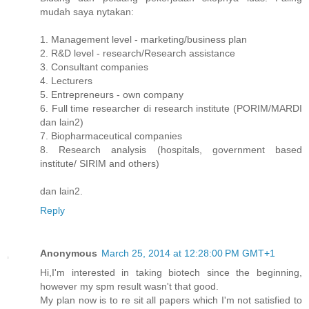
mudah saya nytakan:
1. Management level - marketing/business plan
2. R&D level - research/Research assistance
3. Consultant companies
4. Lecturers
5. Entrepreneurs - own company
6. Full time researcher di research institute (PORIM/MARDI
dan lain2)
7. Biopharmaceutical companies
8. Research analysis (hospitals, government based
institute/ SIRIM and others)
dan lain2.
Reply
Anonymous
March 25, 2014 at 12:28:00 PM GMT+1
Hi,I'm interested in taking biotech since the beginning,
however my spm result wasn't that good.
My plan now is to re sit all papers which I'm not satisfied to