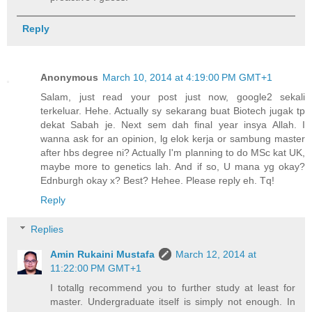
Reply
Anonymous
March 10, 2014 at 4:19:00 PM GMT+1
Salam, just read your post just now, google2 sekali
terkeluar. Hehe. Actually sy sekarang buat Biotech jugak tp
dekat Sabah je. Next sem dah final year insya Allah. I
wanna ask for an opinion, lg elok kerja or sambung master
after hbs degree ni? Actually I'm planning to do MSc kat UK,
maybe more to genetics lah. And if so, U mana yg okay?
Ednburgh okay x? Best? Hehee. Please reply eh. Tq!
Reply
Replies
Amin Rukaini Mustafa
March 12, 2014 at
11:22:00 PM GMT+1
I totallg recommend you to further study at least for
master. Undergraduate itself is simply not enough. In