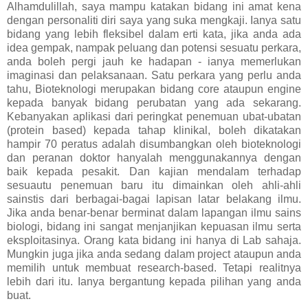
Alhamdulillah, saya mampu katakan bidang ini amat kena
dengan personaliti diri saya yang suka mengkaji. Ianya satu
bidang yang lebih fleksibel dalam erti kata, jika anda ada
idea gempak, nampak peluang dan potensi sesuatu perkara,
anda boleh pergi jauh ke hadapan - ianya memerlukan
imaginasi dan pelaksanaan. Satu perkara yang perlu anda
tahu, Bioteknologi merupakan bidang core ataupun engine
kepada banyak bidang perubatan yang ada sekarang.
Kebanyakan aplikasi dari peringkat penemuan ubat-ubatan
(protein based) kepada tahap klinikal, boleh dikatakan
hampir 70 peratus adalah disumbangkan oleh bioteknologi
dan peranan doktor hanyalah menggunakannya dengan
baik kepada pesakit. Dan kajian mendalam terhadap
sesuautu penemuan baru itu dimainkan oleh ahli-ahli
sainstis dari berbagai-bagai lapisan latar belakang ilmu.
Jika anda benar-benar berminat dalam lapangan ilmu sains
biologi, bidang ini sangat menjanjikan kepuasan ilmu serta
eksploitasinya. Orang kata bidang ini hanya di Lab sahaja.
Mungkin juga jika anda sedang dalam project ataupun anda
memilih untuk membuat research-based. Tetapi realitnya
lebih dari itu. Ianya bergantung kepada pilihan yang anda
buat.