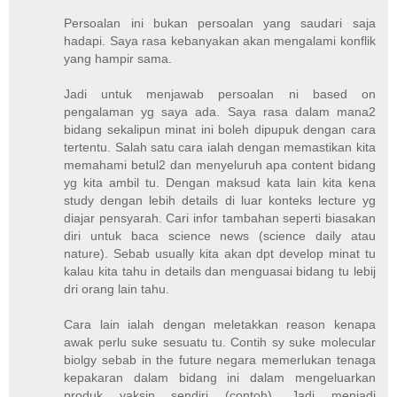
Persoalan ini bukan persoalan yang saudari saja
hadapi. Saya rasa kebanyakan akan mengalami konflik
yang hampir sama.
Jadi untuk menjawab persoalan ni based on
pengalaman yg saya ada. Saya rasa dalam mana2
bidang sekalipun minat ini boleh dipupuk dengan cara
tertentu. Salah satu cara ialah dengan memastikan kita
memahami betul2 dan menyeluruh apa content bidang
yg kita ambil tu. Dengan maksud kata lain kita kena
study dengan lebih details di luar konteks lecture yg
diajar pensyarah. Cari infor tambahan seperti biasakan
diri untuk baca science news (science daily atau
nature). Sebab usually kita akan dpt develop minat tu
kalau kita tahu in details dan menguasai bidang tu lebij
dri orang lain tahu.
Cara lain ialah dengan meletakkan reason kenapa
awak perlu suke sesuatu tu. Contih sy suke molecular
biolgy sebab in the future negara memerlukan tenaga
kepakaran dalam bidang ini dalam mengeluarkan
produk vaksin sendiri (contoh). Jadi menjadi