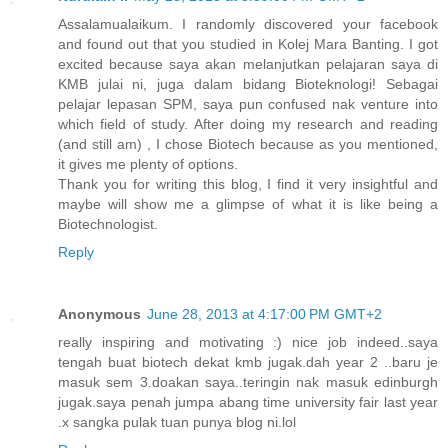
Assalamualaikum. I randomly discovered your facebook
and found out that you studied in Kolej Mara Banting. I got
excited because saya akan melanjutkan pelajaran saya di
KMB julai ni, juga dalam bidang Bioteknologi! Sebagai
pelajar lepasan SPM, saya pun confused nak venture into
which field of study. After doing my research and reading
(and still am) , I chose Biotech because as you mentioned,
it gives me plenty of options.
Thank you for writing this blog, I find it very insightful and
maybe will show me a glimpse of what it is like being a
Biotechnologist.
Reply
Anonymous
June 28, 2013 at 4:17:00 PM GMT+2
really inspiring and motivating :) nice job indeed..saya
tengah buat biotech dekat kmb jugak.dah year 2 ..baru je
masuk sem 3.doakan saya..teringin nak masuk edinburgh
jugak.saya penah jumpa abang time university fair last year
.x sangka pulak tuan punya blog ni.lol