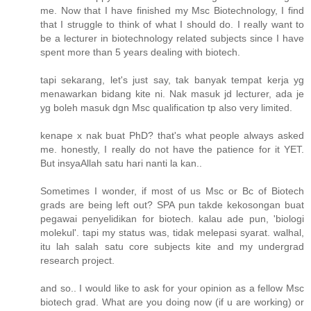
me. Now that I have finished my Msc Biotechnology, I find
that I struggle to think of what I should do. I really want to
be a lecturer in biotechnology related subjects since I have
spent more than 5 years dealing with biotech.
tapi sekarang, let's just say, tak banyak tempat kerja yg
menawarkan bidang kite ni. Nak masuk jd lecturer, ada je
yg boleh masuk dgn Msc qualification tp also very limited.
kenape x nak buat PhD? that's what people always asked
me. honestly, I really do not have the patience for it YET.
But insyaAllah satu hari nanti la kan..
Sometimes I wonder, if most of us Msc or Bc of Biotech
grads are being left out? SPA pun takde kekosongan buat
pegawai penyelidikan for biotech. kalau ade pun, 'biologi
molekul'. tapi my status was, tidak melepasi syarat. walhal,
itu lah salah satu core subjects kite and my undergrad
research project.
and so.. I would like to ask for your opinion as a fellow Msc
biotech grad. What are you doing now (if u are working) or