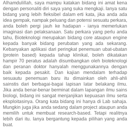
Alhamdulillah, saya mampu katakan bidang ini amat kena
dengan personaliti diri saya yang suka mengkaji. Ianya satu
bidang yang lebih fleksibel dalam erti kata, jika anda ada
idea gempak, nampak peluang dan potensi sesuatu perkara,
anda boleh pergi jauh ke hadapan - ianya memerlukan
imaginasi dan pelaksanaan. Satu perkara yang perlu anda
tahu, Bioteknologi merupakan bidang core ataupun engine
kepada banyak bidang perubatan yang ada sekarang.
Kebanyakan aplikasi dari peringkat penemuan ubat-ubatan
(protein based) kepada tahap klinikal, boleh dikatakan
hampir 70 peratus adalah disumbangkan oleh bioteknologi
dan peranan doktor hanyalah menggunakannya dengan
baik kepada pesakit. Dan kajian mendalam terhadap
sesuautu penemuan baru itu dimainkan oleh ahli-ahli
sainstis dari berbagai-bagai lapisan latar belakang ilmu.
Jika anda benar-benar berminat dalam lapangan ilmu sains
biologi, bidang ini sangat menjanjikan kepuasan ilmu serta
eksploitasinya. Orang kata bidang ini hanya di Lab sahaja.
Mungkin juga jika anda sedang dalam project ataupun anda
memilih untuk membuat research-based. Tetapi realitnya
lebih dari itu. Ianya bergantung kepada pilihan yang anda
buat.