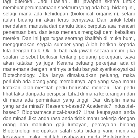
lagi diterokai. Jadi luaslah". Itu jawapan skema untuk
membuat perumpamaan spektrum yang ada bagi bidang ini,
selagi mana ada kehidupan (biological organism), selagi
itulah bidang ini akan terus bernyawa. Dan untuk lebih
mendalam, manusia dari dahulu tidak berputus asa mencari
penemuan baru dan terus menerus mengkaji demi kebaikan
mereka. Dan ini juga tugas seorang khalifah di muka bumi,
menggunakan segala sumber yang Allah berikan kepada
kita dengan baik. Ok, itu bab nak jawab secara umum, jika
soalan tersebut berkisar tentang peluang pekerjaan, saya
akan katakan ya juga. Kerana peluang pekerjaan ada di
mana-mana dengan lahirnya terlalu banyak syarikat-syarikat
Biotechnology. Jika ianya dimaksudkan peluang, maka
perlulah ada orang yang merebutnya, apa yang saya mahu
katakan ialah mestilah perlu berusaha mencari. Dan perlu
lihat fakta daripada perspesi. Lihat di mana kekurangan dan
di mana ada permintaan yang tinggi. Dan disiplin mana
yang anda minat? Research-based? Academic? Industrial-
based? Biopharmaceutical-based? Lihat keupayaan anda
dan minat! Jika anda rasa anda tidak mahu bekerja dengan
orang dan mahukan gaji lumayan, percayalah bidang
Bioteknologi merupakan salah satu bidang yang menjana
kekayaan, maka pilihlah usahawan muda Bioteknologi -