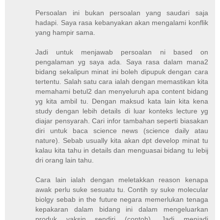
Persoalan ini bukan persoalan yang saudari saja
hadapi. Saya rasa kebanyakan akan mengalami konflik
yang hampir sama.
Jadi untuk menjawab persoalan ni based on
pengalaman yg saya ada. Saya rasa dalam mana2
bidang sekalipun minat ini boleh dipupuk dengan cara
tertentu. Salah satu cara ialah dengan memastikan kita
memahami betul2 dan menyeluruh apa content bidang
yg kita ambil tu. Dengan maksud kata lain kita kena
study dengan lebih details di luar konteks lecture yg
diajar pensyarah. Cari infor tambahan seperti biasakan
diri untuk baca science news (science daily atau
nature). Sebab usually kita akan dpt develop minat tu
kalau kita tahu in details dan menguasai bidang tu lebij
dri orang lain tahu.
Cara lain ialah dengan meletakkan reason kenapa
awak perlu suke sesuatu tu. Contih sy suke molecular
biolgy sebab in the future negara memerlukan tenaga
kepakaran dalam bidang ini dalam mengeluarkan
produk vaksin sendiri (contoh). Jadi menjadi