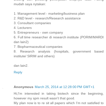
mudah saya nytakan:
1. Management level - marketing/business plan
2. R&D level - research/Research assistance
3. Consultant companies
4. Lecturers
5. Entrepreneurs - own company
6. Full time researcher di research institute (PORIM/MARDI
dan lain2)
7. Biopharmaceutical companies
8. Research analysis (hospitals, government based
institute/ SIRIM and others)
dan lain2.
Reply
Anonymous
March 25, 2014 at 12:28:00 PM GMT+1
Hi,I'm interested in taking biotech since the beginning,
however my spm result wasn't that good.
My plan now is to re sit all papers which I'm not satisfied to