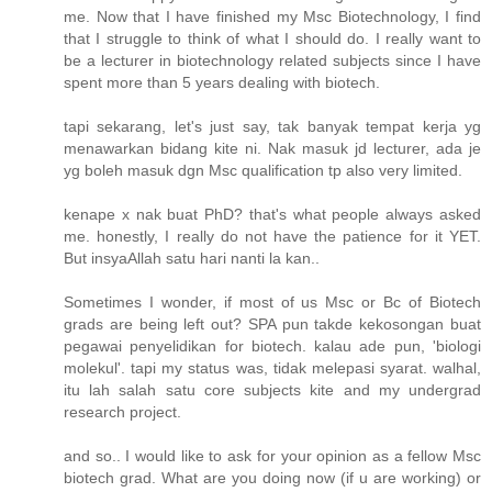
me. Now that I have finished my Msc Biotechnology, I find
that I struggle to think of what I should do. I really want to
be a lecturer in biotechnology related subjects since I have
spent more than 5 years dealing with biotech.
tapi sekarang, let's just say, tak banyak tempat kerja yg
menawarkan bidang kite ni. Nak masuk jd lecturer, ada je
yg boleh masuk dgn Msc qualification tp also very limited.
kenape x nak buat PhD? that's what people always asked
me. honestly, I really do not have the patience for it YET.
But insyaAllah satu hari nanti la kan..
Sometimes I wonder, if most of us Msc or Bc of Biotech
grads are being left out? SPA pun takde kekosongan buat
pegawai penyelidikan for biotech. kalau ade pun, 'biologi
molekul'. tapi my status was, tidak melepasi syarat. walhal,
itu lah salah satu core subjects kite and my undergrad
research project.
and so.. I would like to ask for your opinion as a fellow Msc
biotech grad. What are you doing now (if u are working) or