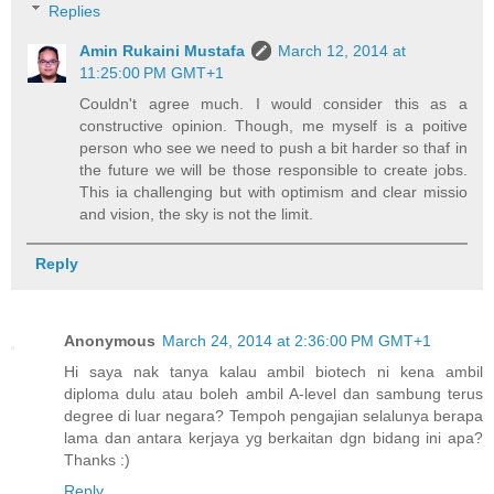
Replies
Amin Rukaini Mustafa
March 12, 2014 at
11:25:00 PM GMT+1
Couldn't agree much. I would consider this as a
constructive opinion. Though, me myself is a poitive
person who see we need to push a bit harder so thaf in
the future we will be those responsible to create jobs.
This ia challenging but with optimism and clear missio
and vision, the sky is not the limit.
Reply
Anonymous
March 24, 2014 at 2:36:00 PM GMT+1
Hi saya nak tanya kalau ambil biotech ni kena ambil
diploma dulu atau boleh ambil A-level dan sambung terus
degree di luar negara? Tempoh pengajian selalunya berapa
lama dan antara kerjaya yg berkaitan dgn bidang ini apa?
Thanks :)
Reply