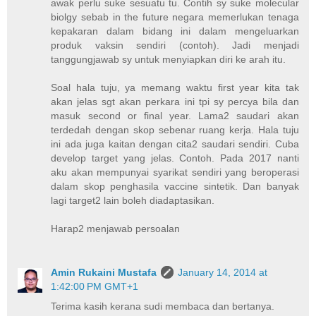
awak perlu suke sesuatu tu. Contih sy suke molecular
biolgy sebab in the future negara memerlukan tenaga
kepakaran dalam bidang ini dalam mengeluarkan
produk vaksin sendiri (contoh). Jadi menjadi
tanggungjawab sy untuk menyiapkan diri ke arah itu.
Soal hala tuju, ya memang waktu first year kita tak
akan jelas sgt akan perkara ini tpi sy percya bila dan
masuk second or final year. Lama2 saudari akan
terdedah dengan skop sebenar ruang kerja. Hala tuju
ini ada juga kaitan dengan cita2 saudari sendiri. Cuba
develop target yang jelas. Contoh. Pada 2017 nanti
aku akan mempunyai syarikat sendiri yang beroperasi
dalam skop penghasila vaccine sintetik. Dan banyak
lagi target2 lain boleh diadaptasikan.
Harap2 menjawab persoalan
Amin Rukaini Mustafa
January 14, 2014 at
1:42:00 PM GMT+1
Terima kasih kerana sudi membaca dan bertanya.