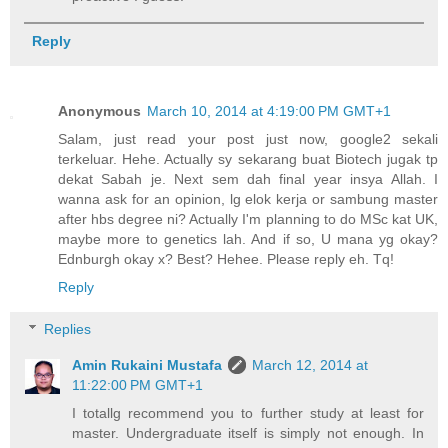
Reply
Anonymous
March 10, 2014 at 4:19:00 PM GMT+1
Salam, just read your post just now, google2 sekali
terkeluar. Hehe. Actually sy sekarang buat Biotech jugak tp
dekat Sabah je. Next sem dah final year insya Allah. I
wanna ask for an opinion, lg elok kerja or sambung master
after hbs degree ni? Actually I'm planning to do MSc kat UK,
maybe more to genetics lah. And if so, U mana yg okay?
Ednburgh okay x? Best? Hehee. Please reply eh. Tq!
Reply
Replies
Amin Rukaini Mustafa
March 12, 2014 at
11:22:00 PM GMT+1
I totallg recommend you to further study at least for
master. Undergraduate itself is simply not enough. In