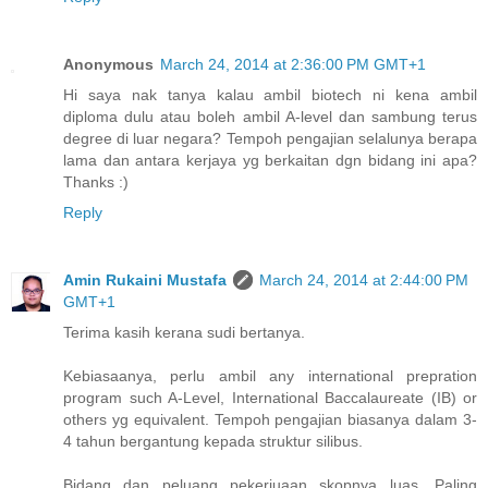
Anonymous
March 24, 2014 at 2:36:00 PM GMT+1
Hi saya nak tanya kalau ambil biotech ni kena ambil
diploma dulu atau boleh ambil A-level dan sambung terus
degree di luar negara? Tempoh pengajian selalunya berapa
lama dan antara kerjaya yg berkaitan dgn bidang ini apa?
Thanks :)
Reply
Amin Rukaini Mustafa
March 24, 2014 at 2:44:00 PM
GMT+1
Terima kasih kerana sudi bertanya.
Kebiasaanya, perlu ambil any international prepration
program such A-Level, International Baccalaureate (IB) or
others yg equivalent. Tempoh pengajian biasanya dalam 3-
4 tahun bergantung kepada struktur silibus.
Bidang dan peluang pekerjuaan skopnya luas. Paling