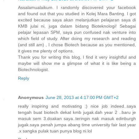
Assalamualaikum. I randomly discovered your facebook
and found out that you studied in Kolej Mara Banting. I got
excited because saya akan melanjutkan pelajaran saya di
KMB julai ni, juga dalam bidang Bioteknologi! Sebagai
pelajar lepasan SPM, saya pun confused nak venture into
which field of study. After doing my research and reading
(and still am) , I chose Biotech because as you mentioned,
it gives me plenty of options.
Thank you for writing this blog, I find it very insightful and
maybe will show me a glimpse of what it is like being a
Biotechnologist.
Reply
Anonymous
June 28, 2013 at 4:17:00 PM GMT+2
really inspiring and motivating :) nice job indeed..saya
tengah buat biotech dekat kmb jugak.dah year 2 ..baru je
masuk sem 3.doakan saya..teringin nak masuk edinburgh
jugak.saya penah jumpa abang time university fair last year
.x sangka pulak tuan punya blog ni.lol