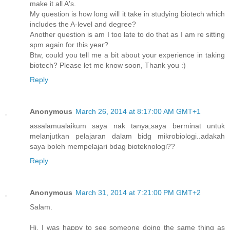
make it all A's.
My question is how long will it take in studying biotech which
includes the A-level and degree?
Another question is am I too late to do that as I am re sitting
spm again for this year?
Btw, could you tell me a bit about your experience in taking
biotech? Please let me know soon, Thank you :)
Reply
Anonymous
March 26, 2014 at 8:17:00 AM GMT+1
assalamualaikum saya nak tanya,saya berminat untuk
melanjutkan pelajaran dalam bidg mikrobiologi..adakah
saya boleh mempelajari bdag bioteknologi??
Reply
Anonymous
March 31, 2014 at 7:21:00 PM GMT+2
Salam.
Hi. I was happy to see someone doing the same thing as