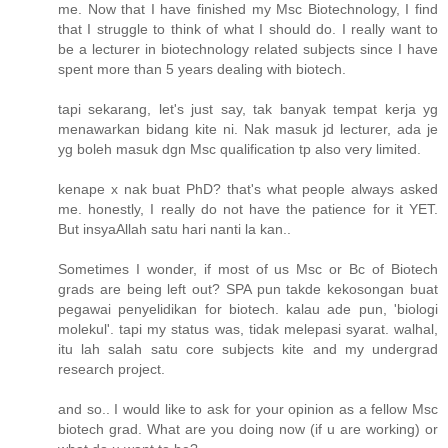
me. Now that I have finished my Msc Biotechnology, I find
that I struggle to think of what I should do. I really want to
be a lecturer in biotechnology related subjects since I have
spent more than 5 years dealing with biotech.
tapi sekarang, let's just say, tak banyak tempat kerja yg
menawarkan bidang kite ni. Nak masuk jd lecturer, ada je
yg boleh masuk dgn Msc qualification tp also very limited.
kenape x nak buat PhD? that's what people always asked
me. honestly, I really do not have the patience for it YET.
But insyaAllah satu hari nanti la kan..
Sometimes I wonder, if most of us Msc or Bc of Biotech
grads are being left out? SPA pun takde kekosongan buat
pegawai penyelidikan for biotech. kalau ade pun, 'biologi
molekul'. tapi my status was, tidak melepasi syarat. walhal,
itu lah salah satu core subjects kite and my undergrad
research project.
and so.. I would like to ask for your opinion as a fellow Msc
biotech grad. What are you doing now (if u are working) or