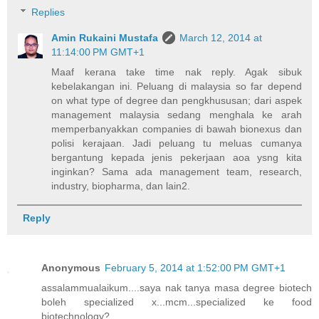
Replies
Amin Rukaini Mustafa
March 12, 2014 at
11:14:00 PM GMT+1
Maaf kerana take time nak reply. Agak sibuk
kebelakangan ini. Peluang di malaysia so far depend
on what type of degree dan pengkhususan; dari aspek
management malaysia sedang menghala ke arah
memperbanyakkan companies di bawah bionexus dan
polisi kerajaan. Jadi peluang tu meluas cumanya
bergantung kepada jenis pekerjaan aoa ysng kita
inginkan? Sama ada management team, research,
industry, biopharma, dan lain2.
Reply
Anonymous
February 5, 2014 at 1:52:00 PM GMT+1
assalammualaikum....saya nak tanya masa degree biotech
boleh specialized x...mcm...specialized ke food
biotechnology?