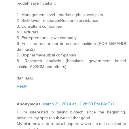
mudah saya nytakan:
1. Management level - marketing/business plan
2. R&D level - research/Research assistance
3. Consultant companies
4. Lecturers
5. Entrepreneurs - own company
6. Full time researcher di research institute (PORIM/MARDI
dan lain2)
7. Biopharmaceutical companies
8. Research analysis (hospitals, government based
institute/ SIRIM and others)
dan lain2.
Reply
Anonymous
March 25, 2014 at 12:28:00 PM GMT+1
Hi,I'm interested in taking biotech since the beginning,
however my spm result wasn't that good.
My plan now is to re sit all papers which I'm not satisfied to