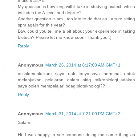
make it all A's.
My question is how long will it take in studying biotech which
includes the A-level and degree?
Another question is am I too late to do that as I am re sitting
spm again for this year?
Btw, could you tell me a bit about your experience in taking
biotech? Please let me know soon, Thank you :)
Reply
Anonymous
March 26, 2014 at 8:17:00 AM GMT+1
assalamualaikum saya nak tanya,saya berminat untuk
melanjutkan pelajaran dalam bidg mikrobiologi..adakah
saya boleh mempelajari bdag bioteknologi??
Reply
Anonymous
March 31, 2014 at 7:21:00 PM GMT+2
Salam.
Hi. I was happy to see someone doing the same thing as