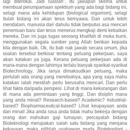
lagi diterokai. Jadi luaslah". Itu jawapan skema untuk
membuat perumpamaan spektrum yang ada bagi bidang ini,
selagi mana ada kehidupan (biological organism), selagi
itulah bidang ini akan terus bernyawa. Dan untuk lebih
mendalam, manusia dari dahulu tidak berputus asa mencari
penemuan baru dan terus menerus mengkaji demi kebaikan
mereka. Dan ini juga tugas seorang khalifah di muka bumi,
menggunakan segala sumber yang Allah berikan kepada
kita dengan baik. Ok, itu bab nak jawab secara umum, jika
soalan tersebut berkisar tentang peluang pekerjaan, saya
akan katakan ya juga. Kerana peluang pekerjaan ada di
mana-mana dengan lahirnya terlalu banyak syarikat-syarikat
Biotechnology. Jika ianya dimaksudkan peluang, maka
perlulah ada orang yang merebutnya, apa yang saya mahu
katakan ialah mestilah perlu berusaha mencari. Dan perlu
lihat fakta daripada perspesi. Lihat di mana kekurangan dan
di mana ada permintaan yang tinggi. Dan disiplin mana
yang anda minat? Research-based? Academic? Industrial-
based? Biopharmaceutical-based? Lihat keupayaan anda
dan minat! Jika anda rasa anda tidak mahu bekerja dengan
orang dan mahukan gaji lumayan, percayalah bidang
Bioteknologi merupakan salah satu bidang yang menjana
kekayaan, maka pilihlah usahawan muda Bioteknologi -