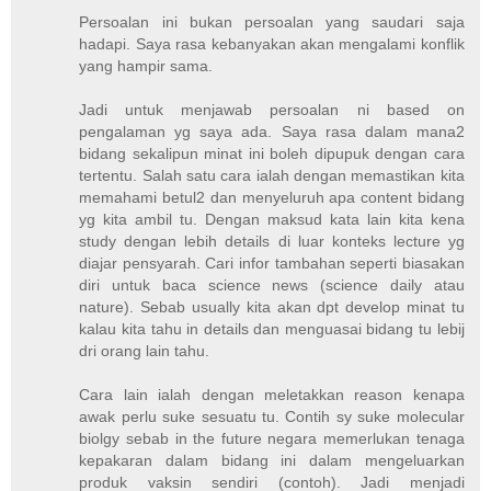
Persoalan ini bukan persoalan yang saudari saja
hadapi. Saya rasa kebanyakan akan mengalami konflik
yang hampir sama.
Jadi untuk menjawab persoalan ni based on
pengalaman yg saya ada. Saya rasa dalam mana2
bidang sekalipun minat ini boleh dipupuk dengan cara
tertentu. Salah satu cara ialah dengan memastikan kita
memahami betul2 dan menyeluruh apa content bidang
yg kita ambil tu. Dengan maksud kata lain kita kena
study dengan lebih details di luar konteks lecture yg
diajar pensyarah. Cari infor tambahan seperti biasakan
diri untuk baca science news (science daily atau
nature). Sebab usually kita akan dpt develop minat tu
kalau kita tahu in details dan menguasai bidang tu lebij
dri orang lain tahu.
Cara lain ialah dengan meletakkan reason kenapa
awak perlu suke sesuatu tu. Contih sy suke molecular
biolgy sebab in the future negara memerlukan tenaga
kepakaran dalam bidang ini dalam mengeluarkan
produk vaksin sendiri (contoh). Jadi menjadi