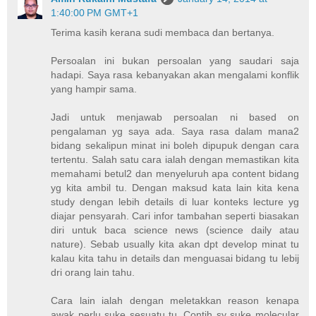
1:40:00 PM GMT+1
Terima kasih kerana sudi membaca dan bertanya.
Persoalan ini bukan persoalan yang saudari saja
hadapi. Saya rasa kebanyakan akan mengalami konflik
yang hampir sama.
Jadi untuk menjawab persoalan ni based on
pengalaman yg saya ada. Saya rasa dalam mana2
bidang sekalipun minat ini boleh dipupuk dengan cara
tertentu. Salah satu cara ialah dengan memastikan kita
memahami betul2 dan menyeluruh apa content bidang
yg kita ambil tu. Dengan maksud kata lain kita kena
study dengan lebih details di luar konteks lecture yg
diajar pensyarah. Cari infor tambahan seperti biasakan
diri untuk baca science news (science daily atau
nature). Sebab usually kita akan dpt develop minat tu
kalau kita tahu in details dan menguasai bidang tu lebij
dri orang lain tahu.
Cara lain ialah dengan meletakkan reason kenapa
awak perlu suke sesuatu tu. Contih sy suke molecular