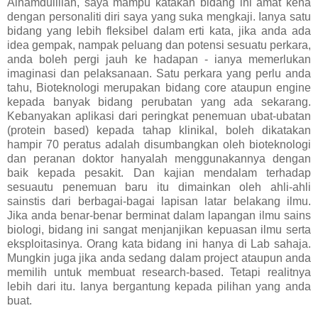
Alhamdulillah, saya mampu katakan bidang ini amat kena
dengan personaliti diri saya yang suka mengkaji. Ianya satu
bidang yang lebih fleksibel dalam erti kata, jika anda ada
idea gempak, nampak peluang dan potensi sesuatu perkara,
anda boleh pergi jauh ke hadapan - ianya memerlukan
imaginasi dan pelaksanaan. Satu perkara yang perlu anda
tahu, Bioteknologi merupakan bidang core ataupun engine
kepada banyak bidang perubatan yang ada sekarang.
Kebanyakan aplikasi dari peringkat penemuan ubat-ubatan
(protein based) kepada tahap klinikal, boleh dikatakan
hampir 70 peratus adalah disumbangkan oleh bioteknologi
dan peranan doktor hanyalah menggunakannya dengan
baik kepada pesakit. Dan kajian mendalam terhadap
sesuautu penemuan baru itu dimainkan oleh ahli-ahli
sainstis dari berbagai-bagai lapisan latar belakang ilmu.
Jika anda benar-benar berminat dalam lapangan ilmu sains
biologi, bidang ini sangat menjanjikan kepuasan ilmu serta
eksploitasinya. Orang kata bidang ini hanya di Lab sahaja.
Mungkin juga jika anda sedang dalam project ataupun anda
memilih untuk membuat research-based. Tetapi realitnya
lebih dari itu. Ianya bergantung kepada pilihan yang anda
buat.