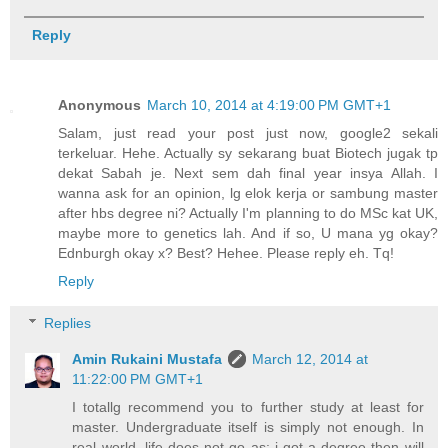
Reply
Anonymous
March 10, 2014 at 4:19:00 PM GMT+1
Salam, just read your post just now, google2 sekali
terkeluar. Hehe. Actually sy sekarang buat Biotech jugak tp
dekat Sabah je. Next sem dah final year insya Allah. I
wanna ask for an opinion, lg elok kerja or sambung master
after hbs degree ni? Actually I'm planning to do MSc kat UK,
maybe more to genetics lah. And if so, U mana yg okay?
Ednburgh okay x? Best? Hehee. Please reply eh. Tq!
Reply
Replies
Amin Rukaini Mustafa
March 12, 2014 at
11:22:00 PM GMT+1
I totallg recommend you to further study at least for
master. Undergraduate itself is simply not enough. In
real world, life does not go as: i got a degree then will