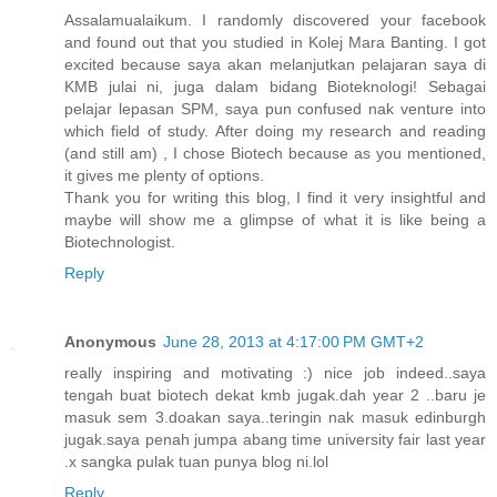
Assalamualaikum. I randomly discovered your facebook
and found out that you studied in Kolej Mara Banting. I got
excited because saya akan melanjutkan pelajaran saya di
KMB julai ni, juga dalam bidang Bioteknologi! Sebagai
pelajar lepasan SPM, saya pun confused nak venture into
which field of study. After doing my research and reading
(and still am) , I chose Biotech because as you mentioned,
it gives me plenty of options.
Thank you for writing this blog, I find it very insightful and
maybe will show me a glimpse of what it is like being a
Biotechnologist.
Reply
Anonymous
June 28, 2013 at 4:17:00 PM GMT+2
really inspiring and motivating :) nice job indeed..saya
tengah buat biotech dekat kmb jugak.dah year 2 ..baru je
masuk sem 3.doakan saya..teringin nak masuk edinburgh
jugak.saya penah jumpa abang time university fair last year
.x sangka pulak tuan punya blog ni.lol
Reply