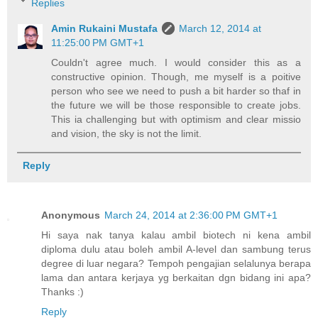
Replies
Amin Rukaini Mustafa
March 12, 2014 at
11:25:00 PM GMT+1
Couldn't agree much. I would consider this as a
constructive opinion. Though, me myself is a poitive
person who see we need to push a bit harder so thaf in
the future we will be those responsible to create jobs.
This ia challenging but with optimism and clear missio
and vision, the sky is not the limit.
Reply
Anonymous
March 24, 2014 at 2:36:00 PM GMT+1
Hi saya nak tanya kalau ambil biotech ni kena ambil
diploma dulu atau boleh ambil A-level dan sambung terus
degree di luar negara? Tempoh pengajian selalunya berapa
lama dan antara kerjaya yg berkaitan dgn bidang ini apa?
Thanks :)
Reply