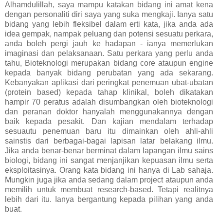
Alhamdulillah, saya mampu katakan bidang ini amat kena
dengan personaliti diri saya yang suka mengkaji. Ianya satu
bidang yang lebih fleksibel dalam erti kata, jika anda ada
idea gempak, nampak peluang dan potensi sesuatu perkara,
anda boleh pergi jauh ke hadapan - ianya memerlukan
imaginasi dan pelaksanaan. Satu perkara yang perlu anda
tahu, Bioteknologi merupakan bidang core ataupun engine
kepada banyak bidang perubatan yang ada sekarang.
Kebanyakan aplikasi dari peringkat penemuan ubat-ubatan
(protein based) kepada tahap klinikal, boleh dikatakan
hampir 70 peratus adalah disumbangkan oleh bioteknologi
dan peranan doktor hanyalah menggunakannya dengan
baik kepada pesakit. Dan kajian mendalam terhadap
sesuautu penemuan baru itu dimainkan oleh ahli-ahli
sainstis dari berbagai-bagai lapisan latar belakang ilmu.
Jika anda benar-benar berminat dalam lapangan ilmu sains
biologi, bidang ini sangat menjanjikan kepuasan ilmu serta
eksploitasinya. Orang kata bidang ini hanya di Lab sahaja.
Mungkin juga jika anda sedang dalam project ataupun anda
memilih untuk membuat research-based. Tetapi realitnya
lebih dari itu. Ianya bergantung kepada pilihan yang anda
buat.