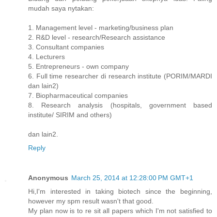
mudah saya nytakan:
1. Management level - marketing/business plan
2. R&D level - research/Research assistance
3. Consultant companies
4. Lecturers
5. Entrepreneurs - own company
6. Full time researcher di research institute (PORIM/MARDI
dan lain2)
7. Biopharmaceutical companies
8. Research analysis (hospitals, government based
institute/ SIRIM and others)
dan lain2.
Reply
Anonymous
March 25, 2014 at 12:28:00 PM GMT+1
Hi,I'm interested in taking biotech since the beginning,
however my spm result wasn't that good.
My plan now is to re sit all papers which I'm not satisfied to