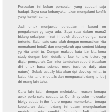
Persoalan ini bukan persoalan yang saudari saja
hadapi. Saya rasa kebanyakan akan mengalami konflik
yang hampir sama.
Jadi untuk menjawab persoalan ni based on
pengalaman yg saya ada. Saya rasa dalam mana2
bidang sekalipun minat ini boleh dipupuk dengan cara
tertentu. Salah satu cara ialah dengan memastikan kita
memahami betul2 dan menyeluruh apa content bidang
yg kita ambil tu. Dengan maksud kata lain kita kena
study dengan lebih details di luar konteks lecture yg
diajar pensyarah. Cari infor tambahan seperti biasakan
diri untuk baca science news (science daily atau
nature). Sebab usually kita akan dpt develop minat tu
kalau kita tahu in details dan menguasai bidang tu lebij
dri orang lain tahu.
Cara lain ialah dengan meletakkan reason kenapa
awak perlu suke sesuatu tu. Contih sy suke molecular
biolgy sebab in the future negara memerlukan tenaga
kepakaran dalam bidang ini dalam mengeluarkan
produk vaksin sendiri (contoh). Jadi menjadi