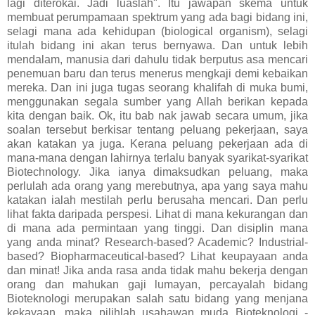
lagi diterokai. Jadi luaslah". Itu jawapan skema untuk
membuat perumpamaan spektrum yang ada bagi bidang ini,
selagi mana ada kehidupan (biological organism), selagi
itulah bidang ini akan terus bernyawa. Dan untuk lebih
mendalam, manusia dari dahulu tidak berputus asa mencari
penemuan baru dan terus menerus mengkaji demi kebaikan
mereka. Dan ini juga tugas seorang khalifah di muka bumi,
menggunakan segala sumber yang Allah berikan kepada
kita dengan baik. Ok, itu bab nak jawab secara umum, jika
soalan tersebut berkisar tentang peluang pekerjaan, saya
akan katakan ya juga. Kerana peluang pekerjaan ada di
mana-mana dengan lahirnya terlalu banyak syarikat-syarikat
Biotechnology. Jika ianya dimaksudkan peluang, maka
perlulah ada orang yang merebutnya, apa yang saya mahu
katakan ialah mestilah perlu berusaha mencari. Dan perlu
lihat fakta daripada perspesi. Lihat di mana kekurangan dan
di mana ada permintaan yang tinggi. Dan disiplin mana
yang anda minat? Research-based? Academic? Industrial-
based? Biopharmaceutical-based? Lihat keupayaan anda
dan minat! Jika anda rasa anda tidak mahu bekerja dengan
orang dan mahukan gaji lumayan, percayalah bidang
Bioteknologi merupakan salah satu bidang yang menjana
kekayaan, maka pilihlah usahawan muda Bioteknologi -