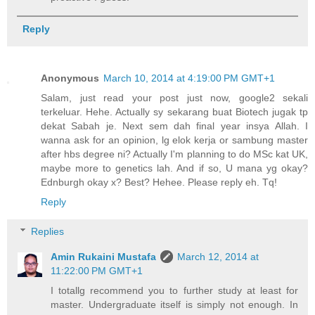
Reply
Anonymous
March 10, 2014 at 4:19:00 PM GMT+1
Salam, just read your post just now, google2 sekali
terkeluar. Hehe. Actually sy sekarang buat Biotech jugak tp
dekat Sabah je. Next sem dah final year insya Allah. I
wanna ask for an opinion, lg elok kerja or sambung master
after hbs degree ni? Actually I'm planning to do MSc kat UK,
maybe more to genetics lah. And if so, U mana yg okay?
Ednburgh okay x? Best? Hehee. Please reply eh. Tq!
Reply
Replies
Amin Rukaini Mustafa
March 12, 2014 at
11:22:00 PM GMT+1
I totallg recommend you to further study at least for
master. Undergraduate itself is simply not enough. In