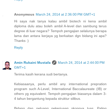
Anonymous
March 24, 2014 at 2:36:00 PM GMT+1
Hi saya nak tanya kalau ambil biotech ni kena ambil
diploma dulu atau boleh ambil A-level dan sambung terus
degree di luar negara? Tempoh pengajian selalunya berapa
lama dan antara kerjaya yg berkaitan dgn bidang ini apa?
Thanks :)
Reply
Amin Rukaini Mustafa
March 24, 2014 at 2:44:00 PM
GMT+1
Terima kasih kerana sudi bertanya.
Kebiasaanya, perlu ambil any international prepration
program such A-Level, International Baccalaureate (IB) or
others yg equivalent. Tempoh pengajian biasanya dalam 3-
4 tahun bergantung kepada struktur silibus.
Bidang dan peluang pekerjuaan skopnya luas. Paling