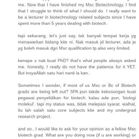
me. Now that I have finished my Msc Biotechnology, I find
that I struggle to think of what I should do. I really want to
be a lecturer in biotechnology related subjects since I have
spent more than 5 years dealing with biotech.
tapi sekarang, let's just say, tak banyak tempat kerja yg
menawarkan bidang kite ni. Nak masuk jd lecturer, ada je
yg boleh masuk dgn Msc qualification tp also very limited.
kenape x nak buat PhD? that's what people always asked
me. honestly, I really do not have the patience for it YET.
But insyaAllah satu hari nanti la kan..
Sometimes I wonder, if most of us Msc or Bc of Biotech
grads are being left out? SPA pun takde kekosongan buat
pegawai penyelidikan for biotech. kalau ade pun, 'biologi
molekul'. tapi my status was, tidak melepasi syarat. walhal,
itu lah salah satu core subjects kite and my undergrad
research project.
and so.. I would like to ask for your opinion as a fellow Msc
biotech grad. What are you doing now (if u are working) or