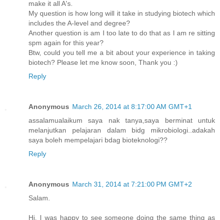
make it all A's.
My question is how long will it take in studying biotech which
includes the A-level and degree?
Another question is am I too late to do that as I am re sitting
spm again for this year?
Btw, could you tell me a bit about your experience in taking
biotech? Please let me know soon, Thank you :)
Reply
Anonymous
March 26, 2014 at 8:17:00 AM GMT+1
assalamualaikum saya nak tanya,saya berminat untuk
melanjutkan pelajaran dalam bidg mikrobiologi..adakah
saya boleh mempelajari bdag bioteknologi??
Reply
Anonymous
March 31, 2014 at 7:21:00 PM GMT+2
Salam.
Hi. I was happy to see someone doing the same thing as