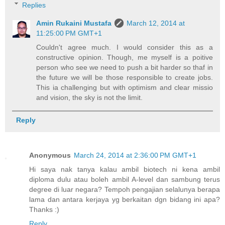
Replies
Amin Rukaini Mustafa
March 12, 2014 at
11:25:00 PM GMT+1
Couldn't agree much. I would consider this as a
constructive opinion. Though, me myself is a poitive
person who see we need to push a bit harder so thaf in
the future we will be those responsible to create jobs.
This ia challenging but with optimism and clear missio
and vision, the sky is not the limit.
Reply
Anonymous
March 24, 2014 at 2:36:00 PM GMT+1
Hi saya nak tanya kalau ambil biotech ni kena ambil
diploma dulu atau boleh ambil A-level dan sambung terus
degree di luar negara? Tempoh pengajian selalunya berapa
lama dan antara kerjaya yg berkaitan dgn bidang ini apa?
Thanks :)
Reply