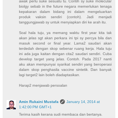
awak perlu suke sesuatu tu. Contih sy suke molecular
biolgy sebab in the future negara memerlukan tenaga
kepakaran dalam bidang ini dalam mengeluarkan
produk vaksin sendiri (contoh). Jadi menjadi
tanggungjawab sy untuk menyiapkan diri ke arah itu.
Soal hala tuju, ya memang waktu first year kita tak
akan jelas sgt akan perkara ini tpi sy percya bila dan
masuk second or final year. Lama2 saudari akan
terdedah dengan skop sebenar ruang kerja. Hala tuju
ini ada juga kaitan dengan cita2 saudari sendiri. Cuba
develop target yang jelas. Contoh. Pada 2017 nanti
aku akan mempunyai syarikat sendiri yang beroperasi
dalam skop penghasila vaccine sintetik. Dan banyak
lagi target2 lain boleh diadaptasikan.
Harap2 menjawab persoalan
Amin Rukaini Mustafa
January 14, 2014 at
1:42:00 PM GMT+1
Terima kasih kerana sudi membaca dan bertanya.