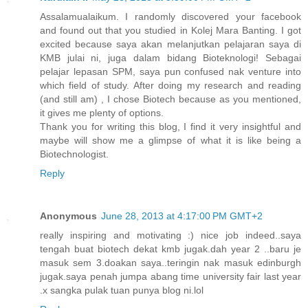
Assalamualaikum. I randomly discovered your facebook
and found out that you studied in Kolej Mara Banting. I got
excited because saya akan melanjutkan pelajaran saya di
KMB julai ni, juga dalam bidang Bioteknologi! Sebagai
pelajar lepasan SPM, saya pun confused nak venture into
which field of study. After doing my research and reading
(and still am) , I chose Biotech because as you mentioned,
it gives me plenty of options.
Thank you for writing this blog, I find it very insightful and
maybe will show me a glimpse of what it is like being a
Biotechnologist.
Reply
Anonymous
June 28, 2013 at 4:17:00 PM GMT+2
really inspiring and motivating :) nice job indeed..saya
tengah buat biotech dekat kmb jugak.dah year 2 ..baru je
masuk sem 3.doakan saya..teringin nak masuk edinburgh
jugak.saya penah jumpa abang time university fair last year
.x sangka pulak tuan punya blog ni.lol