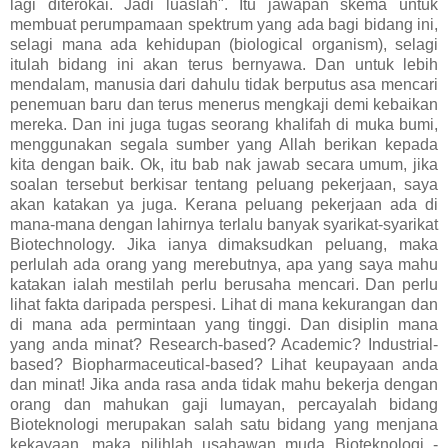
lagi diterokai. Jadi luaslah". Itu jawapan skema untuk
membuat perumpamaan spektrum yang ada bagi bidang ini,
selagi mana ada kehidupan (biological organism), selagi
itulah bidang ini akan terus bernyawa. Dan untuk lebih
mendalam, manusia dari dahulu tidak berputus asa mencari
penemuan baru dan terus menerus mengkaji demi kebaikan
mereka. Dan ini juga tugas seorang khalifah di muka bumi,
menggunakan segala sumber yang Allah berikan kepada
kita dengan baik. Ok, itu bab nak jawab secara umum, jika
soalan tersebut berkisar tentang peluang pekerjaan, saya
akan katakan ya juga. Kerana peluang pekerjaan ada di
mana-mana dengan lahirnya terlalu banyak syarikat-syarikat
Biotechnology. Jika ianya dimaksudkan peluang, maka
perlulah ada orang yang merebutnya, apa yang saya mahu
katakan ialah mestilah perlu berusaha mencari. Dan perlu
lihat fakta daripada perspesi. Lihat di mana kekurangan dan
di mana ada permintaan yang tinggi. Dan disiplin mana
yang anda minat? Research-based? Academic? Industrial-
based? Biopharmaceutical-based? Lihat keupayaan anda
dan minat! Jika anda rasa anda tidak mahu bekerja dengan
orang dan mahukan gaji lumayan, percayalah bidang
Bioteknologi merupakan salah satu bidang yang menjana
kekayaan, maka pilihlah usahawan muda Bioteknologi -