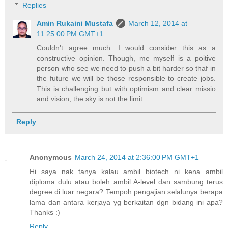
Replies
Amin Rukaini Mustafa
March 12, 2014 at
11:25:00 PM GMT+1
Couldn't agree much. I would consider this as a
constructive opinion. Though, me myself is a poitive
person who see we need to push a bit harder so thaf in
the future we will be those responsible to create jobs.
This ia challenging but with optimism and clear missio
and vision, the sky is not the limit.
Reply
Anonymous
March 24, 2014 at 2:36:00 PM GMT+1
Hi saya nak tanya kalau ambil biotech ni kena ambil
diploma dulu atau boleh ambil A-level dan sambung terus
degree di luar negara? Tempoh pengajian selalunya berapa
lama dan antara kerjaya yg berkaitan dgn bidang ini apa?
Thanks :)
Reply