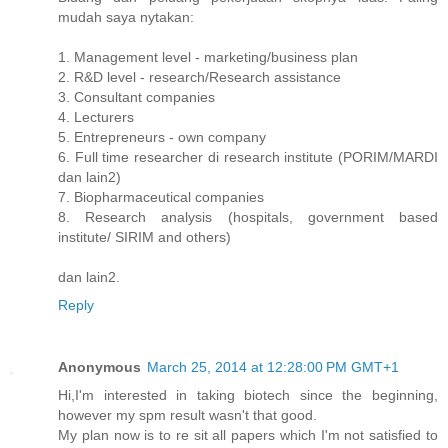
mudah saya nytakan:
1. Management level - marketing/business plan
2. R&D level - research/Research assistance
3. Consultant companies
4. Lecturers
5. Entrepreneurs - own company
6. Full time researcher di research institute (PORIM/MARDI
dan lain2)
7. Biopharmaceutical companies
8. Research analysis (hospitals, government based
institute/ SIRIM and others)
dan lain2.
Reply
Anonymous
March 25, 2014 at 12:28:00 PM GMT+1
Hi,I'm interested in taking biotech since the beginning,
however my spm result wasn't that good.
My plan now is to re sit all papers which I'm not satisfied to