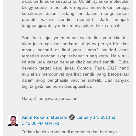
awak perlu suke sesuatu tu. Contih sy suke molecular
biolgy sebab in the future negara memerlukan tenaga
kepakaran dalam bidang ini dalam mengeluarkan
produk vaksin sendiri (contoh). Jadi menjadi
tanggungjawab sy untuk menyiapkan diri ke arah itu.
Soal hala tuju, ya memang waktu first year kita tak
akan jelas sgt akan perkara ini tpi sy percya bila dan
masuk second or final year. Lama2 saudari akan
terdedah dengan skop sebenar ruang kerja. Hala tuju
ini ada juga kaitan dengan cita2 saudari sendiri. Cuba
develop target yang jelas. Contoh. Pada 2017 nanti
aku akan mempunyai syarikat sendiri yang beroperasi
dalam skop penghasila vaccine sintetik. Dan banyak
lagi target2 lain boleh diadaptasikan.
Harap2 menjawab persoalan
Amin Rukaini Mustafa
January 14, 2014 at
1:42:00 PM GMT+1
Terima kasih kerana sudi membaca dan bertanya.