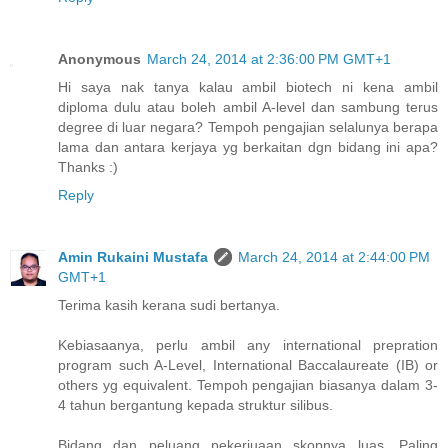
Anonymous
March 24, 2014 at 2:36:00 PM GMT+1
Hi saya nak tanya kalau ambil biotech ni kena ambil
diploma dulu atau boleh ambil A-level dan sambung terus
degree di luar negara? Tempoh pengajian selalunya berapa
lama dan antara kerjaya yg berkaitan dgn bidang ini apa?
Thanks :)
Reply
Amin Rukaini Mustafa
March 24, 2014 at 2:44:00 PM
GMT+1
Terima kasih kerana sudi bertanya.
Kebiasaanya, perlu ambil any international prepration
program such A-Level, International Baccalaureate (IB) or
others yg equivalent. Tempoh pengajian biasanya dalam 3-
4 tahun bergantung kepada struktur silibus.
Bidang dan peluang pekerjuaan skopnya luas. Paling