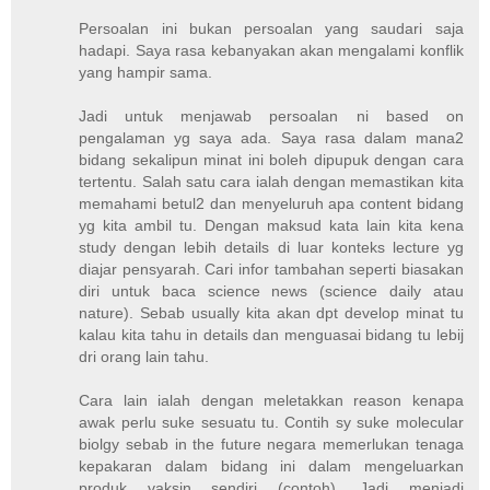
Persoalan ini bukan persoalan yang saudari saja
hadapi. Saya rasa kebanyakan akan mengalami konflik
yang hampir sama.
Jadi untuk menjawab persoalan ni based on
pengalaman yg saya ada. Saya rasa dalam mana2
bidang sekalipun minat ini boleh dipupuk dengan cara
tertentu. Salah satu cara ialah dengan memastikan kita
memahami betul2 dan menyeluruh apa content bidang
yg kita ambil tu. Dengan maksud kata lain kita kena
study dengan lebih details di luar konteks lecture yg
diajar pensyarah. Cari infor tambahan seperti biasakan
diri untuk baca science news (science daily atau
nature). Sebab usually kita akan dpt develop minat tu
kalau kita tahu in details dan menguasai bidang tu lebij
dri orang lain tahu.
Cara lain ialah dengan meletakkan reason kenapa
awak perlu suke sesuatu tu. Contih sy suke molecular
biolgy sebab in the future negara memerlukan tenaga
kepakaran dalam bidang ini dalam mengeluarkan
produk vaksin sendiri (contoh). Jadi menjadi