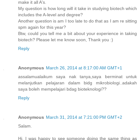
make it all A's.
My question is how long will it take in studying biotech which
includes the A-level and degree?
Another question is am I too late to do that as I am re sitting
spm again for this year?
Btw, could you tell me a bit about your experience in taking
biotech? Please let me know soon, Thank you :)
Reply
Anonymous
March 26, 2014 at 8:17:00 AM GMT+1
assalamualaikum saya nak tanya,saya berminat untuk
melanjutkan pelajaran dalam bidg mikrobiologi..adakah
saya boleh mempelajari bdag bioteknologi??
Reply
Anonymous
March 31, 2014 at 7:21:00 PM GMT+2
Salam.
Hi. I was happy to see someone doing the same thing as