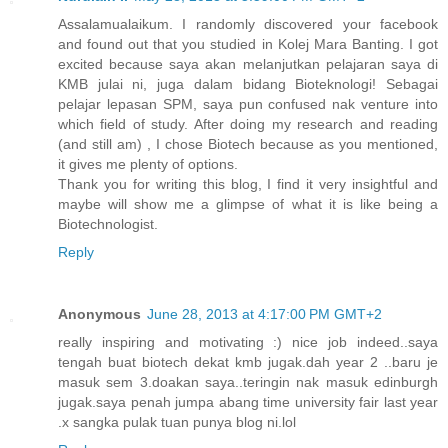
Assalamualaikum. I randomly discovered your facebook
and found out that you studied in Kolej Mara Banting. I got
excited because saya akan melanjutkan pelajaran saya di
KMB julai ni, juga dalam bidang Bioteknologi! Sebagai
pelajar lepasan SPM, saya pun confused nak venture into
which field of study. After doing my research and reading
(and still am) , I chose Biotech because as you mentioned,
it gives me plenty of options.
Thank you for writing this blog, I find it very insightful and
maybe will show me a glimpse of what it is like being a
Biotechnologist.
Reply
Anonymous
June 28, 2013 at 4:17:00 PM GMT+2
really inspiring and motivating :) nice job indeed..saya
tengah buat biotech dekat kmb jugak.dah year 2 ..baru je
masuk sem 3.doakan saya..teringin nak masuk edinburgh
jugak.saya penah jumpa abang time university fair last year
.x sangka pulak tuan punya blog ni.lol