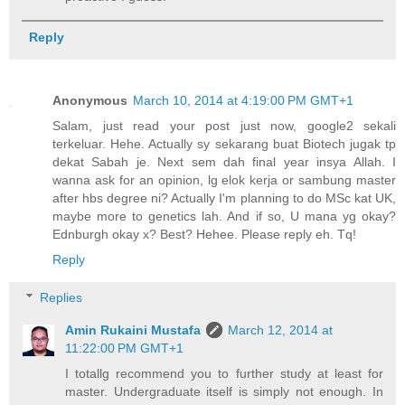
Reply
Anonymous
March 10, 2014 at 4:19:00 PM GMT+1
Salam, just read your post just now, google2 sekali
terkeluar. Hehe. Actually sy sekarang buat Biotech jugak tp
dekat Sabah je. Next sem dah final year insya Allah. I
wanna ask for an opinion, lg elok kerja or sambung master
after hbs degree ni? Actually I'm planning to do MSc kat UK,
maybe more to genetics lah. And if so, U mana yg okay?
Ednburgh okay x? Best? Hehee. Please reply eh. Tq!
Reply
Replies
Amin Rukaini Mustafa
March 12, 2014 at
11:22:00 PM GMT+1
I totallg recommend you to further study at least for
master. Undergraduate itself is simply not enough. In