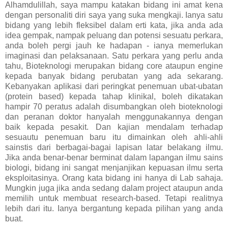
Alhamdulillah, saya mampu katakan bidang ini amat kena
dengan personaliti diri saya yang suka mengkaji. Ianya satu
bidang yang lebih fleksibel dalam erti kata, jika anda ada
idea gempak, nampak peluang dan potensi sesuatu perkara,
anda boleh pergi jauh ke hadapan - ianya memerlukan
imaginasi dan pelaksanaan. Satu perkara yang perlu anda
tahu, Bioteknologi merupakan bidang core ataupun engine
kepada banyak bidang perubatan yang ada sekarang.
Kebanyakan aplikasi dari peringkat penemuan ubat-ubatan
(protein based) kepada tahap klinikal, boleh dikatakan
hampir 70 peratus adalah disumbangkan oleh bioteknologi
dan peranan doktor hanyalah menggunakannya dengan
baik kepada pesakit. Dan kajian mendalam terhadap
sesuautu penemuan baru itu dimainkan oleh ahli-ahli
sainstis dari berbagai-bagai lapisan latar belakang ilmu.
Jika anda benar-benar berminat dalam lapangan ilmu sains
biologi, bidang ini sangat menjanjikan kepuasan ilmu serta
eksploitasinya. Orang kata bidang ini hanya di Lab sahaja.
Mungkin juga jika anda sedang dalam project ataupun anda
memilih untuk membuat research-based. Tetapi realitnya
lebih dari itu. Ianya bergantung kepada pilihan yang anda
buat.