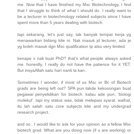
me. Now that I have finished my Msc Biotechnology, I find
that I struggle to think of what I should do. I really want to
be a lecturer in biotechnology related subjects since I have
spent more than 5 years dealing with biotech.
tapi sekarang, let's just say, tak banyak tempat kerja yg
menawarkan bidang kite ni. Nak masuk jd lecturer, ada je
yg boleh masuk dgn Msc qualification tp also very limited.
kenape x nak buat PhD? that's what people always asked
me. honestly, I really do not have the patience for it YET.
But insyaAllah satu hari nanti la kan..
Sometimes I wonder, if most of us Msc or Bc of Biotech
grads are being left out? SPA pun takde kekosongan buat
pegawai penyelidikan for biotech. kalau ade pun, 'biologi
molekul'. tapi my status was, tidak melepasi syarat. walhal,
itu lah salah satu core subjects kite and my undergrad
research project.
and so.. I would like to ask for your opinion as a fellow Msc
biotech grad. What are you doing now (if u are working) or