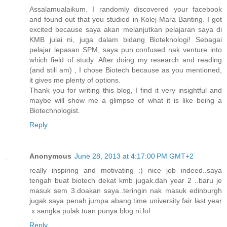
Assalamualaikum. I randomly discovered your facebook
and found out that you studied in Kolej Mara Banting. I got
excited because saya akan melanjutkan pelajaran saya di
KMB julai ni, juga dalam bidang Bioteknologi! Sebagai
pelajar lepasan SPM, saya pun confused nak venture into
which field of study. After doing my research and reading
(and still am) , I chose Biotech because as you mentioned,
it gives me plenty of options.
Thank you for writing this blog, I find it very insightful and
maybe will show me a glimpse of what it is like being a
Biotechnologist.
Reply
Anonymous
June 28, 2013 at 4:17:00 PM GMT+2
really inspiring and motivating :) nice job indeed..saya
tengah buat biotech dekat kmb jugak.dah year 2 ..baru je
masuk sem 3.doakan saya..teringin nak masuk edinburgh
jugak.saya penah jumpa abang time university fair last year
.x sangka pulak tuan punya blog ni.lol
Reply