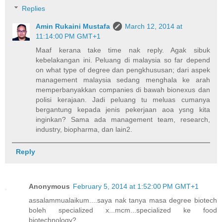
Replies
Amin Rukaini Mustafa
March 12, 2014 at
11:14:00 PM GMT+1
Maaf kerana take time nak reply. Agak sibuk
kebelakangan ini. Peluang di malaysia so far depend
on what type of degree dan pengkhususan; dari aspek
management malaysia sedang menghala ke arah
memperbanyakkan companies di bawah bionexus dan
polisi kerajaan. Jadi peluang tu meluas cumanya
bergantung kepada jenis pekerjaan aoa ysng kita
inginkan? Sama ada management team, research,
industry, biopharma, dan lain2.
Reply
Anonymous
February 5, 2014 at 1:52:00 PM GMT+1
assalammualaikum....saya nak tanya masa degree biotech
boleh specialized x...mcm...specialized ke food
biotechnology?