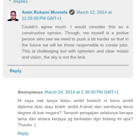
Replies
Amin Rukaini Mustafa
March 12, 2014 at
11:25:00 PM GMT+1
Couldn't agree much. I would consider this as a
constructive opinion. Though, me myself is a poitive
person who see we need to push a bit harder so thaf in
the future we will be those responsible to create jobs.
This ia challenging but with optimism and clear missio
and vision, the sky is not the limit.
Reply
Anonymous
March 24, 2014 at 2:36:00 PM GMT+1
Hi saya nak tanya kalau ambil biotech ni kena ambil
diploma dulu atau boleh ambil A-level dan sambung terus
degree di luar negara? Tempoh pengajian selalunya berapa
lama dan antara kerjaya yg berkaitan dgn bidang ini apa?
Thanks :)
Reply