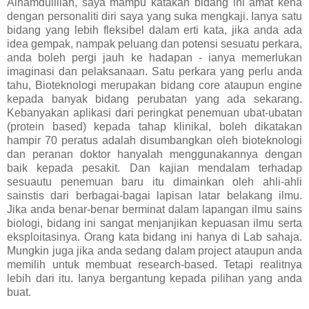
Alhamdulillah, saya mampu katakan bidang ini amat kena
dengan personaliti diri saya yang suka mengkaji. Ianya satu
bidang yang lebih fleksibel dalam erti kata, jika anda ada
idea gempak, nampak peluang dan potensi sesuatu perkara,
anda boleh pergi jauh ke hadapan - ianya memerlukan
imaginasi dan pelaksanaan. Satu perkara yang perlu anda
tahu, Bioteknologi merupakan bidang core ataupun engine
kepada banyak bidang perubatan yang ada sekarang.
Kebanyakan aplikasi dari peringkat penemuan ubat-ubatan
(protein based) kepada tahap klinikal, boleh dikatakan
hampir 70 peratus adalah disumbangkan oleh bioteknologi
dan peranan doktor hanyalah menggunakannya dengan
baik kepada pesakit. Dan kajian mendalam terhadap
sesuautu penemuan baru itu dimainkan oleh ahli-ahli
sainstis dari berbagai-bagai lapisan latar belakang ilmu.
Jika anda benar-benar berminat dalam lapangan ilmu sains
biologi, bidang ini sangat menjanjikan kepuasan ilmu serta
eksploitasinya. Orang kata bidang ini hanya di Lab sahaja.
Mungkin juga jika anda sedang dalam project ataupun anda
memilih untuk membuat research-based. Tetapi realitnya
lebih dari itu. Ianya bergantung kepada pilihan yang anda
buat.