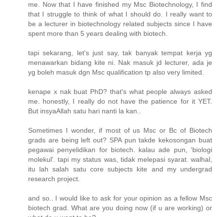
me. Now that I have finished my Msc Biotechnology, I find
that I struggle to think of what I should do. I really want to
be a lecturer in biotechnology related subjects since I have
spent more than 5 years dealing with biotech.
tapi sekarang, let's just say, tak banyak tempat kerja yg
menawarkan bidang kite ni. Nak masuk jd lecturer, ada je
yg boleh masuk dgn Msc qualification tp also very limited.
kenape x nak buat PhD? that's what people always asked
me. honestly, I really do not have the patience for it YET.
But insyaAllah satu hari nanti la kan..
Sometimes I wonder, if most of us Msc or Bc of Biotech
grads are being left out? SPA pun takde kekosongan buat
pegawai penyelidikan for biotech. kalau ade pun, 'biologi
molekul'. tapi my status was, tidak melepasi syarat. walhal,
itu lah salah satu core subjects kite and my undergrad
research project.
and so.. I would like to ask for your opinion as a fellow Msc
biotech grad. What are you doing now (if u are working) or