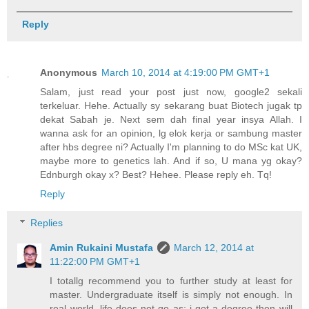
Reply
Anonymous
March 10, 2014 at 4:19:00 PM GMT+1
Salam, just read your post just now, google2 sekali
terkeluar. Hehe. Actually sy sekarang buat Biotech jugak tp
dekat Sabah je. Next sem dah final year insya Allah. I
wanna ask for an opinion, lg elok kerja or sambung master
after hbs degree ni? Actually I'm planning to do MSc kat UK,
maybe more to genetics lah. And if so, U mana yg okay?
Ednburgh okay x? Best? Hehee. Please reply eh. Tq!
Reply
Replies
Amin Rukaini Mustafa
March 12, 2014 at
11:22:00 PM GMT+1
I totallg recommend you to further study at least for
master. Undergraduate itself is simply not enough. In
real world, life does not go as: i got a degree then will