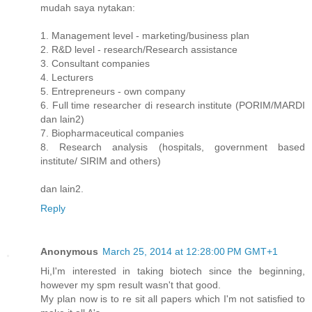
mudah saya nytakan:
1. Management level - marketing/business plan
2. R&D level - research/Research assistance
3. Consultant companies
4. Lecturers
5. Entrepreneurs - own company
6. Full time researcher di research institute (PORIM/MARDI
dan lain2)
7. Biopharmaceutical companies
8. Research analysis (hospitals, government based
institute/ SIRIM and others)
dan lain2.
Reply
Anonymous
March 25, 2014 at 12:28:00 PM GMT+1
Hi,I'm interested in taking biotech since the beginning,
however my spm result wasn't that good.
My plan now is to re sit all papers which I'm not satisfied to