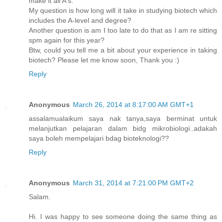
make it all A's.
My question is how long will it take in studying biotech which
includes the A-level and degree?
Another question is am I too late to do that as I am re sitting
spm again for this year?
Btw, could you tell me a bit about your experience in taking
biotech? Please let me know soon, Thank you :)
Reply
Anonymous
March 26, 2014 at 8:17:00 AM GMT+1
assalamualaikum saya nak tanya,saya berminat untuk
melanjutkan pelajaran dalam bidg mikrobiologi..adakah
saya boleh mempelajari bdag bioteknologi??
Reply
Anonymous
March 31, 2014 at 7:21:00 PM GMT+2
Salam.
Hi. I was happy to see someone doing the same thing as