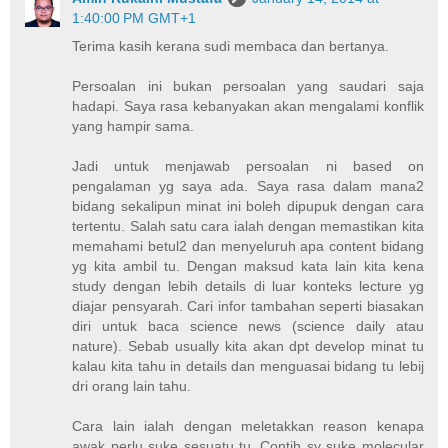
1:40:00 PM GMT+1
Terima kasih kerana sudi membaca dan bertanya.
Persoalan ini bukan persoalan yang saudari saja
hadapi. Saya rasa kebanyakan akan mengalami konflik
yang hampir sama.
Jadi untuk menjawab persoalan ni based on
pengalaman yg saya ada. Saya rasa dalam mana2
bidang sekalipun minat ini boleh dipupuk dengan cara
tertentu. Salah satu cara ialah dengan memastikan kita
memahami betul2 dan menyeluruh apa content bidang
yg kita ambil tu. Dengan maksud kata lain kita kena
study dengan lebih details di luar konteks lecture yg
diajar pensyarah. Cari infor tambahan seperti biasakan
diri untuk baca science news (science daily atau
nature). Sebab usually kita akan dpt develop minat tu
kalau kita tahu in details dan menguasai bidang tu lebij
dri orang lain tahu.
Cara lain ialah dengan meletakkan reason kenapa
awak perlu suke sesuatu tu. Contih sy suke molecular