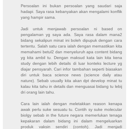
Persoalan ini bukan persoalan yang saudari saja
hadapi. Saya rasa kebanyakan akan mengalami konflik
yang hampir sama.
Jadi untuk menjawab persoalan ni based on
pengalaman yg saya ada. Saya rasa dalam mana2
bidang sekalipun minat ini boleh dipupuk dengan cara
tertentu. Salah satu cara ialah dengan memastikan kita
memahami betul2 dan menyeluruh apa content bidang
yg kita ambil tu. Dengan maksud kata lain kita kena
study dengan lebih details di luar konteks lecture yg
diajar pensyarah. Cari infor tambahan seperti biasakan
diri untuk baca science news (science daily atau
nature). Sebab usually kita akan dpt develop minat tu
kalau kita tahu in details dan menguasai bidang tu lebij
dri orang lain tahu.
Cara lain ialah dengan meletakkan reason kenapa
awak perlu suke sesuatu tu. Contih sy suke molecular
biolgy sebab in the future negara memerlukan tenaga
kepakaran dalam bidang ini dalam mengeluarkan
produk vaksin sendiri (contoh). Jadi menjadi