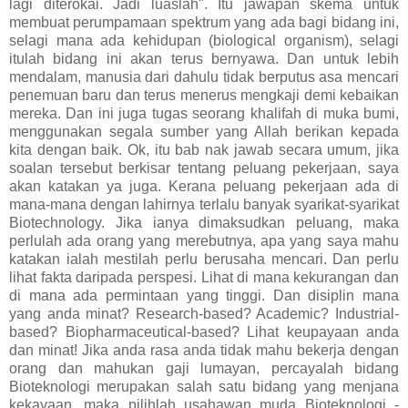
lagi diterokai. Jadi luaslah". Itu jawapan skema untuk
membuat perumpamaan spektrum yang ada bagi bidang ini,
selagi mana ada kehidupan (biological organism), selagi
itulah bidang ini akan terus bernyawa. Dan untuk lebih
mendalam, manusia dari dahulu tidak berputus asa mencari
penemuan baru dan terus menerus mengkaji demi kebaikan
mereka. Dan ini juga tugas seorang khalifah di muka bumi,
menggunakan segala sumber yang Allah berikan kepada
kita dengan baik. Ok, itu bab nak jawab secara umum, jika
soalan tersebut berkisar tentang peluang pekerjaan, saya
akan katakan ya juga. Kerana peluang pekerjaan ada di
mana-mana dengan lahirnya terlalu banyak syarikat-syarikat
Biotechnology. Jika ianya dimaksudkan peluang, maka
perlulah ada orang yang merebutnya, apa yang saya mahu
katakan ialah mestilah perlu berusaha mencari. Dan perlu
lihat fakta daripada perspesi. Lihat di mana kekurangan dan
di mana ada permintaan yang tinggi. Dan disiplin mana
yang anda minat? Research-based? Academic? Industrial-
based? Biopharmaceutical-based? Lihat keupayaan anda
dan minat! Jika anda rasa anda tidak mahu bekerja dengan
orang dan mahukan gaji lumayan, percayalah bidang
Bioteknologi merupakan salah satu bidang yang menjana
kekayaan, maka pilihlah usahawan muda Bioteknologi -