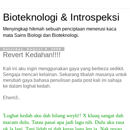
Bioteknologi & Introspeksi
Menyingkap hikmah sebuah penciptaan menerusi kaca
mata Sains Biologi dan Bioteknologi.
Saturday, August 8, 2009
Revert Kedahan!!!!
Kali ini aku ingin menggunakan gaya yang berbeza sedikit.
Sengaja mencari kelainan. Sekarang tibalah masanya untuk
merubah gaya bahasa penulisan pada post kali ini sahaja
ke dalam loghat kedah.
Ehem3..
'Loghat kedah aku dah hilang weyh!! X kluaq sangat dah
macam dulu. Tatau pasai apa jadi lagu nih. Dulu aku rasa
ok la lagi. Tapi lidah ni dah keras lagu len ja. Nak reyau