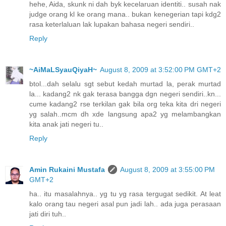
hehe, Aida, skunk ni dah byk kecelaruan identiti.. susah nak
judge orang kl ke orang mana.. bukan kenegerian tapi kdg2
rasa keterlaluan lak lupakan bahasa negeri sendiri..
Reply
~AiMaLSyauQiyaH~
August 8, 2009 at 3:52:00 PM GMT+2
btol...dah selalu sgt sebut kedah murtad la, perak murtad
la... kadang2 nk gak terasa bangga dgn negeri sendiri..kn...
cume kadang2 rse terkilan gak bila org teka kita dri negeri
yg salah..mcm dh xde langsung apa2 yg melambangkan
kita anak jati negeri tu..
Reply
Amin Rukaini Mustafa
August 8, 2009 at 3:55:00 PM
GMT+2
ha.. itu masalahnya.. yg tu yg rasa tergugat sedikit. At leat
kalo orang tau negeri asal pun jadi lah.. ada juga perasaan
jati diri tuh..