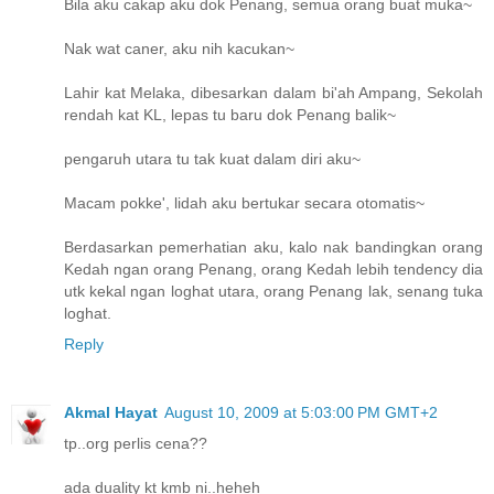
Bila aku cakap aku dok Penang, semua orang buat muka~
Nak wat caner, aku nih kacukan~
Lahir kat Melaka, dibesarkan dalam bi'ah Ampang, Sekolah
rendah kat KL, lepas tu baru dok Penang balik~
pengaruh utara tu tak kuat dalam diri aku~
Macam pokke', lidah aku bertukar secara otomatis~
Berdasarkan pemerhatian aku, kalo nak bandingkan orang
Kedah ngan orang Penang, orang Kedah lebih tendency dia
utk kekal ngan loghat utara, orang Penang lak, senang tuka
loghat.
Reply
Akmal Hayat
August 10, 2009 at 5:03:00 PM GMT+2
tp..org perlis cena??
ada duality kt kmb ni..heheh