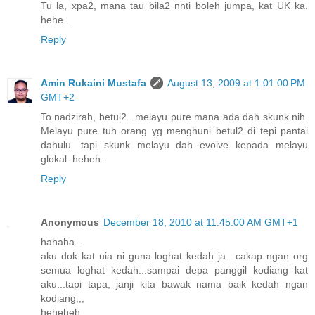
Tu la, xpa2, mana tau bila2 nnti boleh jumpa, kat UK ka.
hehe..
Reply
Amin Rukaini Mustafa
August 13, 2009 at 1:01:00 PM
GMT+2
To nadzirah, betul2.. melayu pure mana ada dah skunk nih.
Melayu pure tuh orang yg menghuni betul2 di tepi pantai
dahulu. tapi skunk melayu dah evolve kepada melayu
glokal. heheh..
Reply
Anonymous
December 18, 2010 at 11:45:00 AM GMT+1
hahaha...
aku dok kat uia ni guna loghat kedah ja ..cakap ngan org
semua loghat kedah...sampai depa panggil kodiang kat
aku...tapi tapa, janji kita bawak nama baik kedah ngan
kodiang,,,
heheheh