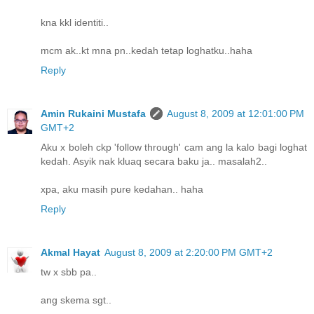
kna kkl identiti..
mcm ak..kt mna pn..kedah tetap loghatku..haha
Reply
Amin Rukaini Mustafa
August 8, 2009 at 12:01:00 PM
GMT+2
Aku x boleh ckp 'follow through' cam ang la kalo bagi loghat
kedah. Asyik nak kluaq secara baku ja.. masalah2..
xpa, aku masih pure kedahan.. haha
Reply
Akmal Hayat
August 8, 2009 at 2:20:00 PM GMT+2
tw x sbb pa..
ang skema sgt..