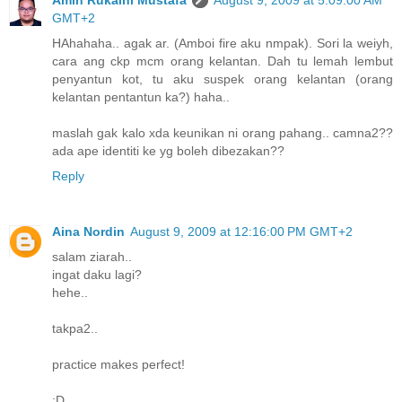
GMT+2
HAhahaha.. agak ar. (Amboi fire aku nmpak). Sori la weiyh,
cara ang ckp mcm orang kelantan. Dah tu lemah lembut
penyantun kot, tu aku suspek orang kelantan (orang
kelantan pentantun ka?) haha..
maslah gak kalo xda keunikan ni orang pahang.. camna2??
ada ape identiti ke yg boleh dibezakan??
Reply
Aina Nordin
August 9, 2009 at 12:16:00 PM GMT+2
salam ziarah..
ingat daku lagi?
hehe..
takpa2..
practice makes perfect!
:D