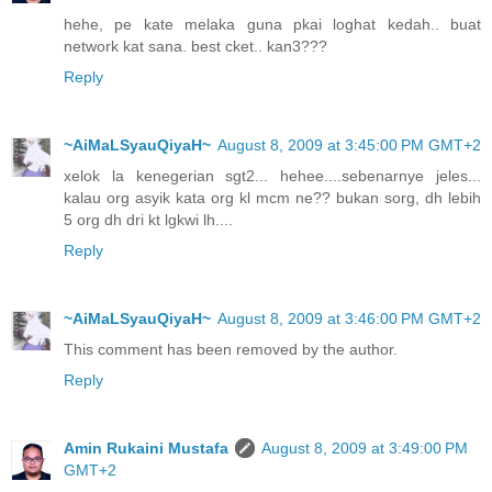
hehe, pe kate melaka guna pkai loghat kedah.. buat
network kat sana. best cket.. kan3???
Reply
~AiMaLSyauQiyaH~
August 8, 2009 at 3:45:00 PM GMT+2
xelok la kenegerian sgt2... hehee....sebenarnye jeles...
kalau org asyik kata org kl mcm ne?? bukan sorg, dh lebih
5 org dh dri kt lgkwi lh....
Reply
~AiMaLSyauQiyaH~
August 8, 2009 at 3:46:00 PM GMT+2
This comment has been removed by the author.
Reply
Amin Rukaini Mustafa
August 8, 2009 at 3:49:00 PM
GMT+2