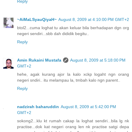
Reply
~AiMaLSyauQiyaH~
August 8, 2009 at 4:10:00 PM GMT+2
btol2...cuma loghat tu akan keluar bila berhadapan dgn org
negeri sendiri...sbb dah dididik begitu..
Reply
Amin Rukaini Mustafa
August 8, 2009 at 5:18:00 PM
GMT+2
hehe, agak kurang ajor la kalo xckp logaht ngn orang
negeri sndiri.. itu melampau la, tmbah kalo ngn parent..
Reply
nadzirah baharuddin
August 8, 2009 at 5:42:00 PM
GMT+2
sokong2...klu kt rumah cakap la loghat sendiri...bila lg nk
practise...dok kat negeri orang len nk practise satgi depa