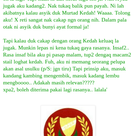
jugak aku kadang2. Nak tukaq balik pun payah. Ni lah
akibatnya kalau asyik duk Murtad Kedah! Waaaa. Tolong
aku! X reti sangat nak cakap ngn orang nih. Dalam pala
otak ni asyik duk bunyi ayat formal ja!
Tapi kalau duk cakap dengan orang Kedah keluaq la
jugak. Munkin lepas ni kena tukaq gaya rasanya. Insaf2..
Rasa insaf bila aku pi pasap malam, tup2 dengaq macam2
stail loghat kedah. Fuh, aku ni memang seorang pelupa
akan asal usulku (p/S: jgn tiru) Tapi prinsip aku, masuk
kandang kambing mengembik, masuk kadang lembu
mengboooo.. Adakah masih relevan?????
xpa2, boleh diterima pakai lagi rasanya.. lalal
a'