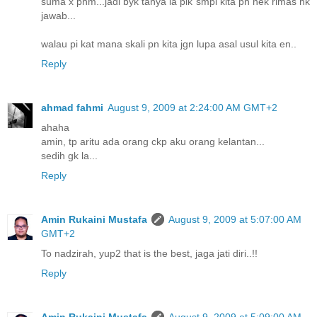
suma x phm...jadi byk tanya la plk smpi kita pn nek rimas nk
jawab...
walau pi kat mana skali pn kita jgn lupa asal usul kita en..
Reply
ahmad fahmi
August 9, 2009 at 2:24:00 AM GMT+2
ahaha
amin, tp aritu ada orang ckp aku orang kelantan...
sedih gk la...
Reply
Amin Rukaini Mustafa
August 9, 2009 at 5:07:00 AM
GMT+2
To nadzirah, yup2 that is the best, jaga jati diri..!!
Reply
Amin Rukaini Mustafa
August 9, 2009 at 5:09:00 AM