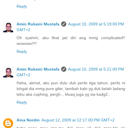
Reply
Amin Rukaini Mustafa
August 10, 2009 at 5:19:00 PM
GMT+2
Oh syahmi, aku lihat jati diri ang mmg complicated!!
wowowo!!!!
Reply
Amin Rukaini Mustafa
August 10, 2009 at 5:21:00 PM
GMT+2
Haha, akmal, aku pun dulu duk perlis tiga tahun, perlis ni
lohgat dia mmg pure giler, tambah kalo yg duk belah ladang
tebu aka cuphing, pergh... kluaq juga yg sia kadg2..
Reply
Aina Nordin
August 12, 2009 at 12:17:00 PM GMT+2
haha..gena mau jmp.mu dok mna cik dok mna.bla nk