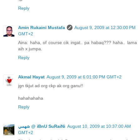
Reply
Amin Rukaini Mustafa
August 9, 2009 at 12:30:00 PM
GMT+2
Aina: haha, of course cik ingat.. pa habaq??? haha.. lama
aih x jumpa.
Reply
Akmal Hayat
August 9, 2009 at 6:01:00 PM GMT+2
jgn tkjut ad org ckp ak org ganu!!
hahahahaha
Reply
ﺷﻬﻤﻲ @ iBnU SuRaiNi
August 10, 2009 at 10:37:00 AM
GMT+2