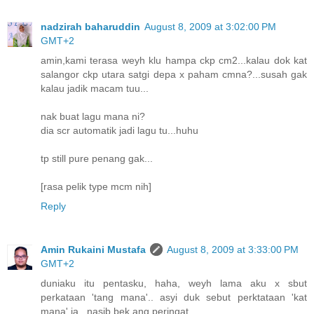
nadzirah baharuddin
August 8, 2009 at 3:02:00 PM
GMT+2
amin,kami terasa weyh klu hampa ckp cm2...kalau dok kat
salangor ckp utara satgi depa x paham cmna?...susah gak
kalau jadik macam tuu...
nak buat lagu mana ni?
dia scr automatik jadi lagu tu...huhu
tp still pure penang gak...
[rasa pelik type mcm nih]
Reply
Amin Rukaini Mustafa
August 8, 2009 at 3:33:00 PM
GMT+2
duniaku itu pentasku, haha, weyh lama aku x sbut
perkataan 'tang mana'.. asyi duk sebut perktataan 'kat
mana' ja.. nasib bek ang peringat.