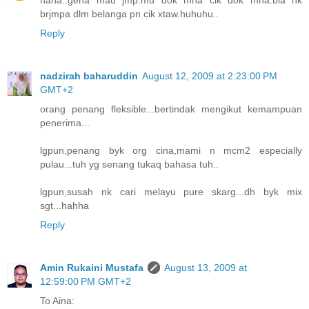
brjmpa dlm belanga pn cik xtaw.huhuhu..
Reply
nadzirah baharuddin
August 12, 2009 at 2:23:00 PM
GMT+2
orang penang fleksible...bertindak mengikut kemampuan
penerima...
lgpun,penang byk org cina,mami n mcm2 especially
pulau...tuh yg senang tukaq bahasa tuh..
lgpun,susah nk cari melayu pure skarg...dh byk mix
sgt...hahha
Reply
Amin Rukaini Mustafa
August 13, 2009 at
12:59:00 PM GMT+2
To Aina: