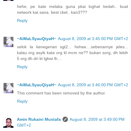
hehe, pe kate melaka guna pkai loghat kedah.. buat
network kat sana. best cket.. kan3???
Reply
~AiMaLSyauQiyaH~
August 8, 2009 at 3:45:00 PM GMT+2
xelok la kenegerian sgt2... hehee....sebenarnye jeles...
kalau org asyik kata org kl mcm ne?? bukan sorg, dh lebih
5 org dh dri kt lgkwi lh....
Reply
~AiMaLSyauQiyaH~
August 8, 2009 at 3:46:00 PM GMT+2
This comment has been removed by the author.
Reply
Amin Rukaini Mustafa
August 8, 2009 at 3:49:00 PM
GMT+2