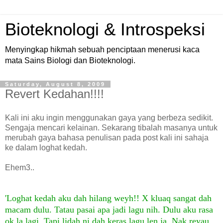
Bioteknologi & Introspeksi
Menyingkap hikmah sebuah penciptaan menerusi kaca
mata Sains Biologi dan Bioteknologi.
Saturday, August 8, 2009
Revert Kedahan!!!!
Kali ini aku ingin menggunakan gaya yang berbeza sedikit.
Sengaja mencari kelainan. Sekarang tibalah masanya untuk
merubah gaya bahasa penulisan pada post kali ini sahaja
ke dalam loghat kedah.
Ehem3..
'Loghat kedah aku dah hilang weyh!! X kluaq sangat dah
macam dulu. Tatau pasai apa jadi lagu nih. Dulu aku rasa
ok la lagi. Tapi lidah ni dah keras lagu len ja. Nak reyau