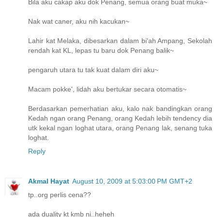
Bila aku cakap aku dok Penang, semua orang buat muka~
Nak wat caner, aku nih kacukan~
Lahir kat Melaka, dibesarkan dalam bi'ah Ampang, Sekolah
rendah kat KL, lepas tu baru dok Penang balik~
pengaruh utara tu tak kuat dalam diri aku~
Macam pokke', lidah aku bertukar secara otomatis~
Berdasarkan pemerhatian aku, kalo nak bandingkan orang
Kedah ngan orang Penang, orang Kedah lebih tendency dia
utk kekal ngan loghat utara, orang Penang lak, senang tuka
loghat.
Reply
Akmal Hayat
August 10, 2009 at 5:03:00 PM GMT+2
tp..org perlis cena??
ada duality kt kmb ni..heheh