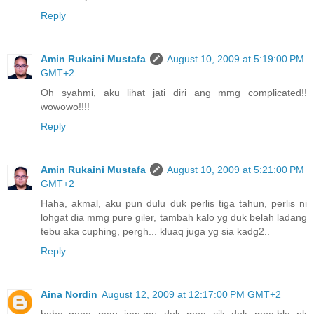
Reply
Amin Rukaini Mustafa
August 10, 2009 at 5:19:00 PM
GMT+2
Oh syahmi, aku lihat jati diri ang mmg complicated!!
wowowo!!!!
Reply
Amin Rukaini Mustafa
August 10, 2009 at 5:21:00 PM
GMT+2
Haha, akmal, aku pun dulu duk perlis tiga tahun, perlis ni
lohgat dia mmg pure giler, tambah kalo yg duk belah ladang
tebu aka cuphing, pergh... kluaq juga yg sia kadg2..
Reply
Aina Nordin
August 12, 2009 at 12:17:00 PM GMT+2
haha..gena mau jmp.mu dok mna cik dok mna.bla nk