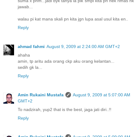
suma x phm...jadi byk tanya la plk smpi kita pn nek rimas nk
jawab...
walau pi kat mana skali pn kita jgn lupa asal usul kita en..
Reply
ahmad fahmi
August 9, 2009 at 2:24:00 AM GMT+2
ahaha
amin, tp aritu ada orang ckp aku orang kelantan...
sedih gk la...
Reply
Amin Rukaini Mustafa
August 9, 2009 at 5:07:00 AM
GMT+2
To nadzirah, yup2 that is the best, jaga jati diri..!!
Reply
Amin Rukaini Mustafa
August 9, 2009 at 5:09:00 AM