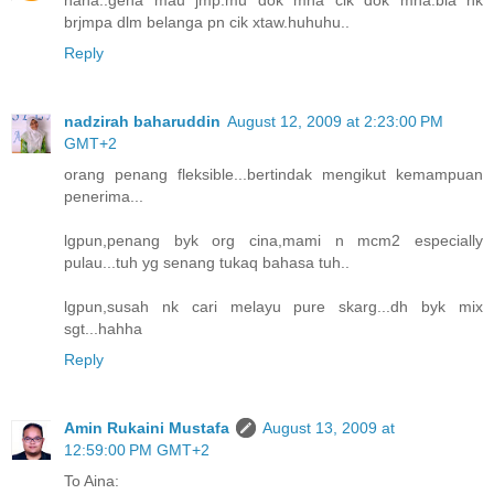
brjmpa dlm belanga pn cik xtaw.huhuhu..
Reply
nadzirah baharuddin
August 12, 2009 at 2:23:00 PM
GMT+2
orang penang fleksible...bertindak mengikut kemampuan
penerima...
lgpun,penang byk org cina,mami n mcm2 especially
pulau...tuh yg senang tukaq bahasa tuh..
lgpun,susah nk cari melayu pure skarg...dh byk mix
sgt...hahha
Reply
Amin Rukaini Mustafa
August 13, 2009 at
12:59:00 PM GMT+2
To Aina: