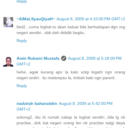
Reply
~AiMaLSyauQiyaH~
August 8, 2009 at 4:10:00 PM GMT+2
btol2...cuma loghat tu akan keluar bila berhadapan dgn org
negeri sendiri...sbb dah dididik begitu..
Reply
Amin Rukaini Mustafa
August 8, 2009 at 5:18:00 PM
GMT+2
hehe, agak kurang ajor la kalo xckp logaht ngn orang
negeri sndiri.. itu melampau la, tmbah kalo ngn parent..
Reply
nadzirah baharuddin
August 8, 2009 at 5:42:00 PM
GMT+2
sokong2...klu kt rumah cakap la loghat sendiri...bila lg nk
practise...dok kat negeri orang len nk practise satgi depa