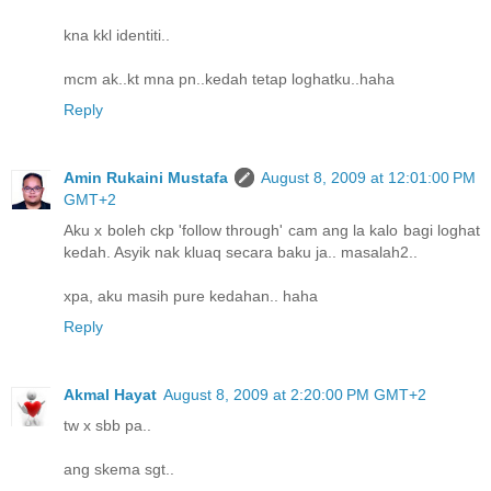
kna kkl identiti..
mcm ak..kt mna pn..kedah tetap loghatku..haha
Reply
Amin Rukaini Mustafa
August 8, 2009 at 12:01:00 PM
GMT+2
Aku x boleh ckp 'follow through' cam ang la kalo bagi loghat
kedah. Asyik nak kluaq secara baku ja.. masalah2..
xpa, aku masih pure kedahan.. haha
Reply
Akmal Hayat
August 8, 2009 at 2:20:00 PM GMT+2
tw x sbb pa..
ang skema sgt..