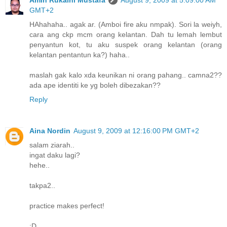
GMT+2
HAhahaha.. agak ar. (Amboi fire aku nmpak). Sori la weiyh,
cara ang ckp mcm orang kelantan. Dah tu lemah lembut
penyantun kot, tu aku suspek orang kelantan (orang
kelantan pentantun ka?) haha..
maslah gak kalo xda keunikan ni orang pahang.. camna2??
ada ape identiti ke yg boleh dibezakan??
Reply
Aina Nordin
August 9, 2009 at 12:16:00 PM GMT+2
salam ziarah..
ingat daku lagi?
hehe..
takpa2..
practice makes perfect!
:D