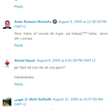
Reply
Amin Rukaini Mustafa
August 9, 2009 at 12:30:00 PM
GMT+2
Aina: haha, of course cik ingat.. pa habaq??? haha.. lama
aih x jumpa.
Reply
Akmal Hayat
August 9, 2009 at 6:01:00 PM GMT+2
jgn tkjut ad org ckp ak org ganu!!
hahahahaha
Reply
ﺷﻬﻤﻲ @ iBnU SuRaiNi
August 10, 2009 at 10:37:00 AM
GMT+2