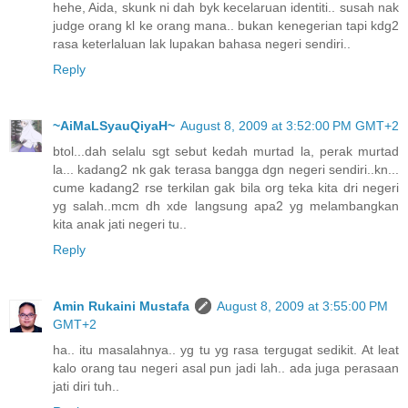
hehe, Aida, skunk ni dah byk kecelaruan identiti.. susah nak
judge orang kl ke orang mana.. bukan kenegerian tapi kdg2
rasa keterlaluan lak lupakan bahasa negeri sendiri..
Reply
~AiMaLSyauQiyaH~
August 8, 2009 at 3:52:00 PM GMT+2
btol...dah selalu sgt sebut kedah murtad la, perak murtad
la... kadang2 nk gak terasa bangga dgn negeri sendiri..kn...
cume kadang2 rse terkilan gak bila org teka kita dri negeri
yg salah..mcm dh xde langsung apa2 yg melambangkan
kita anak jati negeri tu..
Reply
Amin Rukaini Mustafa
August 8, 2009 at 3:55:00 PM
GMT+2
ha.. itu masalahnya.. yg tu yg rasa tergugat sedikit. At leat
kalo orang tau negeri asal pun jadi lah.. ada juga perasaan
jati diri tuh..