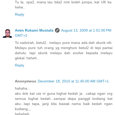
Tu la, xpa2, mana tau bila2 nnti boleh jumpa, kat UK ka.
hehe..
Reply
Amin Rukaini Mustafa
August 13, 2009 at 1:01:00 PM
GMT+2
To nadzirah, betul2.. melayu pure mana ada dah skunk nih.
Melayu pure tuh orang yg menghuni betul2 di tepi pantai
dahulu. tapi skunk melayu dah evolve kepada melayu
glokal. heheh..
Reply
Anonymous
December 18, 2010 at 11:45:00 AM GMT+1
hahaha...
aku dok kat uia ni guna loghat kedah ja ..cakap ngan org
semua loghat kedah...sampai depa panggil kodiang kat
aku...tapi tapa, janji kita bawak nama baik kedah ngan
kodiang,,,
heheheh