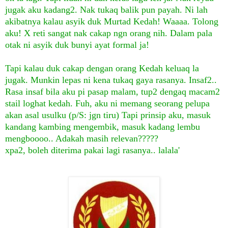
jugak aku kadang2. Nak tukaq balik pun payah. Ni lah
akibatnya kalau asyik duk Murtad Kedah! Waaaa. Tolong
aku! X reti sangat nak cakap ngn orang nih. Dalam pala
otak ni asyik duk bunyi ayat formal ja!
Tapi kalau duk cakap dengan orang Kedah keluaq la
jugak. Munkin lepas ni kena tukaq gaya rasanya. Insaf2..
Rasa insaf bila aku pi pasap malam, tup2 dengaq macam2
stail loghat kedah. Fuh, aku ni memang seorang pelupa
akan asal usulku (p/S: jgn tiru) Tapi prinsip aku, masuk
kandang kambing mengembik, masuk kadang lembu
mengboooo.. Adakah masih relevan?????
xpa2, boleh diterima pakai lagi rasanya.. lalal
a'