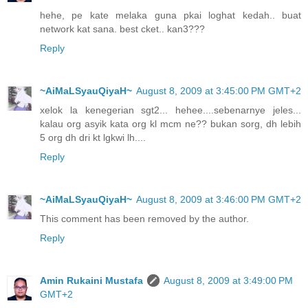
hehe, pe kate melaka guna pkai loghat kedah.. buat
network kat sana. best cket.. kan3???
Reply
~AiMaLSyauQiyaH~
August 8, 2009 at 3:45:00 PM GMT+2
xelok la kenegerian sgt2... hehee....sebenarnye jeles...
kalau org asyik kata org kl mcm ne?? bukan sorg, dh lebih
5 org dh dri kt lgkwi lh....
Reply
~AiMaLSyauQiyaH~
August 8, 2009 at 3:46:00 PM GMT+2
This comment has been removed by the author.
Reply
Amin Rukaini Mustafa
August 8, 2009 at 3:49:00 PM
GMT+2