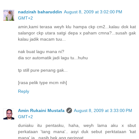
nadzirah baharuddin
August 8, 2009 at 3:02:00 PM
GMT+2
amin,kami terasa weyh klu hampa ckp cm2...kalau dok kat
salangor ckp utara satgi depa x paham cmna?...susah gak
kalau jadik macam tuu...
nak buat lagu mana ni?
dia scr automatik jadi lagu tu...huhu
tp still pure penang gak...
[rasa pelik type mcm nih]
Reply
Amin Rukaini Mustafa
August 8, 2009 at 3:33:00 PM
GMT+2
duniaku itu pentasku, haha, weyh lama aku x sbut
perkataan 'tang mana'.. asyi duk sebut perktataan 'kat
mana' ja.. nasib bek ang peringat.