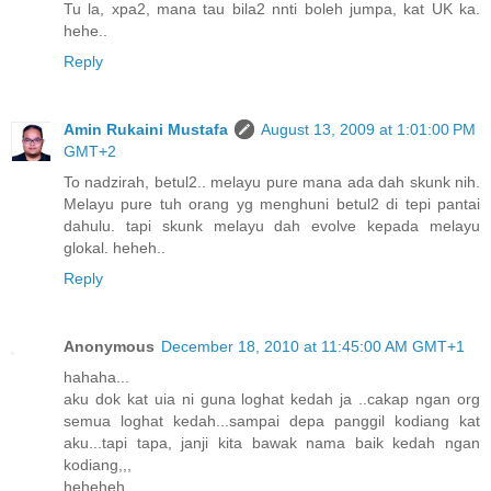
Tu la, xpa2, mana tau bila2 nnti boleh jumpa, kat UK ka.
hehe..
Reply
Amin Rukaini Mustafa
August 13, 2009 at 1:01:00 PM
GMT+2
To nadzirah, betul2.. melayu pure mana ada dah skunk nih.
Melayu pure tuh orang yg menghuni betul2 di tepi pantai
dahulu. tapi skunk melayu dah evolve kepada melayu
glokal. heheh..
Reply
Anonymous
December 18, 2010 at 11:45:00 AM GMT+1
hahaha...
aku dok kat uia ni guna loghat kedah ja ..cakap ngan org
semua loghat kedah...sampai depa panggil kodiang kat
aku...tapi tapa, janji kita bawak nama baik kedah ngan
kodiang,,,
heheheh