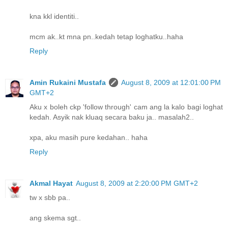
kna kkl identiti..
mcm ak..kt mna pn..kedah tetap loghatku..haha
Reply
Amin Rukaini Mustafa
August 8, 2009 at 12:01:00 PM
GMT+2
Aku x boleh ckp 'follow through' cam ang la kalo bagi loghat
kedah. Asyik nak kluaq secara baku ja.. masalah2..
xpa, aku masih pure kedahan.. haha
Reply
Akmal Hayat
August 8, 2009 at 2:20:00 PM GMT+2
tw x sbb pa..
ang skema sgt..