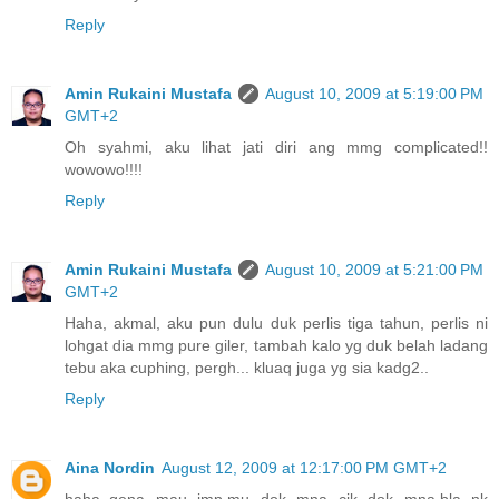
Reply
Amin Rukaini Mustafa
August 10, 2009 at 5:19:00 PM
GMT+2
Oh syahmi, aku lihat jati diri ang mmg complicated!!
wowowo!!!!
Reply
Amin Rukaini Mustafa
August 10, 2009 at 5:21:00 PM
GMT+2
Haha, akmal, aku pun dulu duk perlis tiga tahun, perlis ni
lohgat dia mmg pure giler, tambah kalo yg duk belah ladang
tebu aka cuphing, pergh... kluaq juga yg sia kadg2..
Reply
Aina Nordin
August 12, 2009 at 12:17:00 PM GMT+2
haha..gena mau jmp.mu dok mna cik dok mna.bla nk