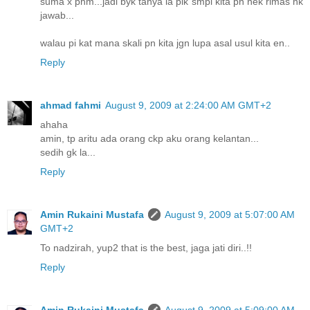
suma x phm...jadi byk tanya la plk smpi kita pn nek rimas nk
jawab...
walau pi kat mana skali pn kita jgn lupa asal usul kita en..
Reply
ahmad fahmi
August 9, 2009 at 2:24:00 AM GMT+2
ahaha
amin, tp aritu ada orang ckp aku orang kelantan...
sedih gk la...
Reply
Amin Rukaini Mustafa
August 9, 2009 at 5:07:00 AM
GMT+2
To nadzirah, yup2 that is the best, jaga jati diri..!!
Reply
Amin Rukaini Mustafa
August 9, 2009 at 5:09:00 AM