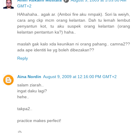
GMT+2
HAhahaha.. agak ar. (Amboi fire aku nmpak). Sori la weiyh,
cara ang ckp mcm orang kelantan. Dah tu lemah lembut
penyantun kot, tu aku suspek orang kelantan (orang
kelantan pentantun ka?) haha..
maslah gak kalo xda keunikan ni orang pahang.. camna2??
ada ape identiti ke yg boleh dibezakan??
Reply
Aina Nordin
August 9, 2009 at 12:16:00 PM GMT+2
salam ziarah..
ingat daku lagi?
hehe..
takpa2..
practice makes perfect!
:D