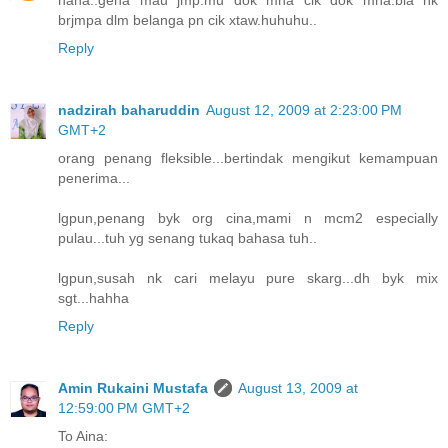
brjmpa dlm belanga pn cik xtaw.huhuhu..
Reply
nadzirah baharuddin
August 12, 2009 at 2:23:00 PM
GMT+2
orang penang fleksible...bertindak mengikut kemampuan
penerima...
lgpun,penang byk org cina,mami n mcm2 especially
pulau...tuh yg senang tukaq bahasa tuh..
lgpun,susah nk cari melayu pure skarg...dh byk mix
sgt...hahha
Reply
Amin Rukaini Mustafa
August 13, 2009 at
12:59:00 PM GMT+2
To Aina: