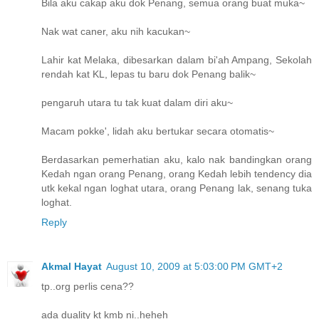
Bila aku cakap aku dok Penang, semua orang buat muka~
Nak wat caner, aku nih kacukan~
Lahir kat Melaka, dibesarkan dalam bi'ah Ampang, Sekolah
rendah kat KL, lepas tu baru dok Penang balik~
pengaruh utara tu tak kuat dalam diri aku~
Macam pokke', lidah aku bertukar secara otomatis~
Berdasarkan pemerhatian aku, kalo nak bandingkan orang
Kedah ngan orang Penang, orang Kedah lebih tendency dia
utk kekal ngan loghat utara, orang Penang lak, senang tuka
loghat.
Reply
Akmal Hayat
August 10, 2009 at 5:03:00 PM GMT+2
tp..org perlis cena??
ada duality kt kmb ni..heheh