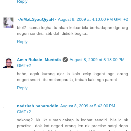
Reply
~AiMaLSyauQiyaH~
August 8, 2009 at 4:10:00 PM GMT+2
btol2...cuma loghat tu akan keluar bila berhadapan dgn org
negeri sendiri...sbb dah dididik begitu..
Reply
Amin Rukaini Mustafa
August 8, 2009 at 5:18:00 PM
GMT+2
hehe, agak kurang ajor la kalo xckp logaht ngn orang
negeri sndiri.. itu melampau la, tmbah kalo ngn parent..
Reply
nadzirah baharuddin
August 8, 2009 at 5:42:00 PM
GMT+2
sokong2...klu kt rumah cakap la loghat sendiri...bila lg nk
practise...dok kat negeri orang len nk practise satgi depa