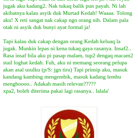
jugak aku kadang2. Nak tukaq balik pun payah. Ni lah
akibatnya kalau asyik duk Murtad Kedah! Waaaa. Tolong
aku! X reti sangat nak cakap ngn orang nih. Dalam pala
otak ni asyik duk bunyi ayat formal ja!
Tapi kalau duk cakap dengan orang Kedah keluaq la
jugak. Munkin lepas ni kena tukaq gaya rasanya. Insaf2..
Rasa insaf bila aku pi pasap malam, tup2 dengaq macam2
stail loghat kedah. Fuh, aku ni memang seorang pelupa
akan asal usulku (p/S: jgn tiru) Tapi prinsip aku, masuk
kandang kambing mengembik, masuk kadang lembu
mengboooo.. Adakah masih relevan?????
xpa2, boleh diterima pakai lagi rasanya.. lalal
a'