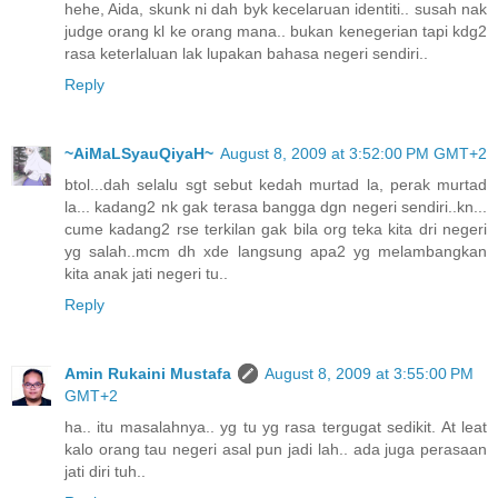
hehe, Aida, skunk ni dah byk kecelaruan identiti.. susah nak
judge orang kl ke orang mana.. bukan kenegerian tapi kdg2
rasa keterlaluan lak lupakan bahasa negeri sendiri..
Reply
~AiMaLSyauQiyaH~
August 8, 2009 at 3:52:00 PM GMT+2
btol...dah selalu sgt sebut kedah murtad la, perak murtad
la... kadang2 nk gak terasa bangga dgn negeri sendiri..kn...
cume kadang2 rse terkilan gak bila org teka kita dri negeri
yg salah..mcm dh xde langsung apa2 yg melambangkan
kita anak jati negeri tu..
Reply
Amin Rukaini Mustafa
August 8, 2009 at 3:55:00 PM
GMT+2
ha.. itu masalahnya.. yg tu yg rasa tergugat sedikit. At leat
kalo orang tau negeri asal pun jadi lah.. ada juga perasaan
jati diri tuh..