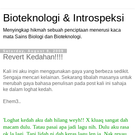
Bioteknologi & Introspeksi
Menyingkap hikmah sebuah penciptaan menerusi kaca
mata Sains Biologi dan Bioteknologi.
Saturday, August 8, 2009
Revert Kedahan!!!!
Kali ini aku ingin menggunakan gaya yang berbeza sedikit.
Sengaja mencari kelainan. Sekarang tibalah masanya untuk
merubah gaya bahasa penulisan pada post kali ini sahaja
ke dalam loghat kedah.
Ehem3..
'Loghat kedah aku dah hilang weyh!! X kluaq sangat dah
macam dulu. Tatau pasai apa jadi lagu nih. Dulu aku rasa
ok la lagi. Tapi lidah ni dah keras lagu len ja. Nak reyau