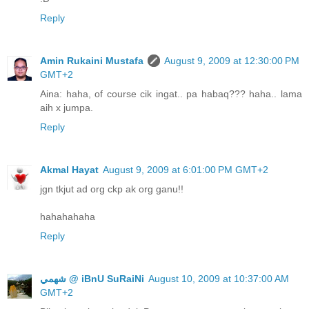
Reply
Amin Rukaini Mustafa
August 9, 2009 at 12:30:00 PM
GMT+2
Aina: haha, of course cik ingat.. pa habaq??? haha.. lama
aih x jumpa.
Reply
Akmal Hayat
August 9, 2009 at 6:01:00 PM GMT+2
jgn tkjut ad org ckp ak org ganu!!
hahahahaha
Reply
ﺷﻬﻤﻲ @ iBnU SuRaiNi
August 10, 2009 at 10:37:00 AM
GMT+2