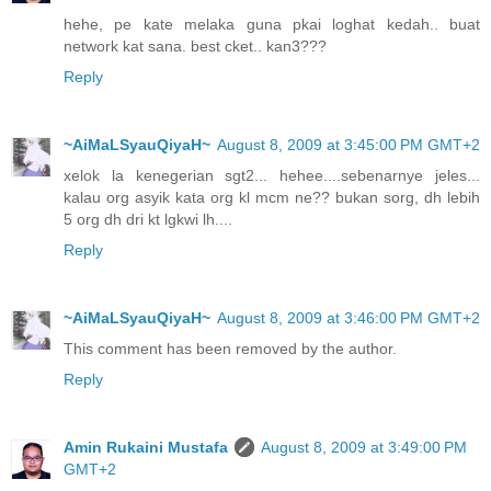
hehe, pe kate melaka guna pkai loghat kedah.. buat
network kat sana. best cket.. kan3???
Reply
~AiMaLSyauQiyaH~
August 8, 2009 at 3:45:00 PM GMT+2
xelok la kenegerian sgt2... hehee....sebenarnye jeles...
kalau org asyik kata org kl mcm ne?? bukan sorg, dh lebih
5 org dh dri kt lgkwi lh....
Reply
~AiMaLSyauQiyaH~
August 8, 2009 at 3:46:00 PM GMT+2
This comment has been removed by the author.
Reply
Amin Rukaini Mustafa
August 8, 2009 at 3:49:00 PM
GMT+2