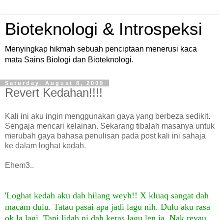
Bioteknologi & Introspeksi
Menyingkap hikmah sebuah penciptaan menerusi kaca
mata Sains Biologi dan Bioteknologi.
Saturday, August 8, 2009
Revert Kedahan!!!!
Kali ini aku ingin menggunakan gaya yang berbeza sedikit.
Sengaja mencari kelainan. Sekarang tibalah masanya untuk
merubah gaya bahasa penulisan pada post kali ini sahaja
ke dalam loghat kedah.
Ehem3..
'Loghat kedah aku dah hilang weyh!! X kluaq sangat dah
macam dulu. Tatau pasai apa jadi lagu nih. Dulu aku rasa
ok la lagi. Tapi lidah ni dah keras lagu len ja. Nak reyau