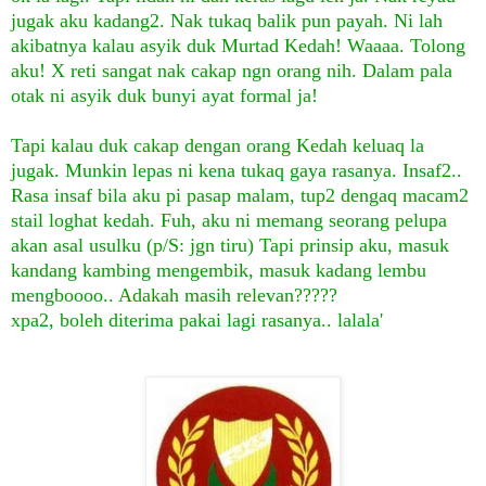
jugak aku kadang2. Nak tukaq balik pun payah. Ni lah
akibatnya kalau asyik duk Murtad Kedah! Waaaa. Tolong
aku! X reti sangat nak cakap ngn orang nih. Dalam pala
otak ni asyik duk bunyi ayat formal ja!
Tapi kalau duk cakap dengan orang Kedah keluaq la
jugak. Munkin lepas ni kena tukaq gaya rasanya. Insaf2..
Rasa insaf bila aku pi pasap malam, tup2 dengaq macam2
stail loghat kedah. Fuh, aku ni memang seorang pelupa
akan asal usulku (p/S: jgn tiru) Tapi prinsip aku, masuk
kandang kambing mengembik, masuk kadang lembu
mengboooo.. Adakah masih relevan?????
xpa2, boleh diterima pakai lagi rasanya.. lalal
a'