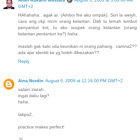
GMT+2
HAhahaha.. agak ar. (Amboi fire aku nmpak). Sori la weiyh,
cara ang ckp mcm orang kelantan. Dah tu lemah lembut
penyantun kot, tu aku suspek orang kelantan (orang
kelantan pentantun ka?) haha..
maslah gak kalo xda keunikan ni orang pahang.. camna2??
ada ape identiti ke yg boleh dibezakan??
Reply
Aina Nordin
August 9, 2009 at 12:16:00 PM GMT+2
salam ziarah..
ingat daku lagi?
hehe..
takpa2..
practice makes perfect!
:D