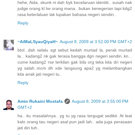
hehe, Aida, skunk ni dah byk kecelaruan identiti.. susah nak
judge orang kl ke orang mana.. bukan kenegerian tapi kdg2
rasa keterlaluan lak lupakan bahasa negeri sendiri..
Reply
~AiMaLSyauQiyaH~
August 8, 2009 at 3:52:00 PM GMT+2
btol...dah selalu sgt sebut kedah murtad la, perak murtad
la... kadang2 nk gak terasa bangga dgn negeri sendiri..kn...
cume kadang2 rse terkilan gak bila org teka kita dri negeri
yg salah..mcm dh xde langsung apa2 yg melambangkan
kita anak jati negeri tu..
Reply
Amin Rukaini Mustafa
August 8, 2009 at 3:55:00 PM
GMT+2
ha.. itu masalahnya.. yg tu yg rasa tergugat sedikit. At leat
kalo orang tau negeri asal pun jadi lah.. ada juga perasaan
jati diri tuh..