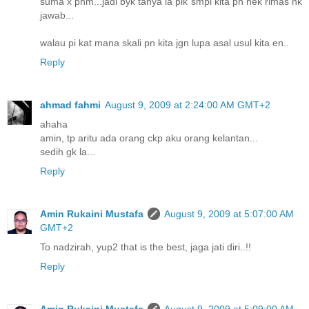
suma x phm...jadi byk tanya la plk smpi kita pn nek rimas nk
jawab...
walau pi kat mana skali pn kita jgn lupa asal usul kita en..
Reply
ahmad fahmi
August 9, 2009 at 2:24:00 AM GMT+2
ahaha
amin, tp aritu ada orang ckp aku orang kelantan...
sedih gk la...
Reply
Amin Rukaini Mustafa
August 9, 2009 at 5:07:00 AM
GMT+2
To nadzirah, yup2 that is the best, jaga jati diri..!!
Reply
Amin Rukaini Mustafa
August 9, 2009 at 5:09:00 AM