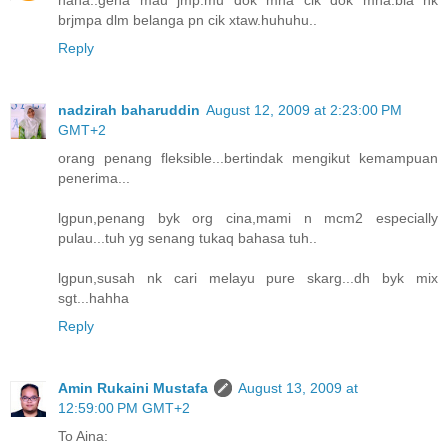
brjmpa dlm belanga pn cik xtaw.huhuhu..
Reply
nadzirah baharuddin
August 12, 2009 at 2:23:00 PM
GMT+2
orang penang fleksible...bertindak mengikut kemampuan
penerima...
lgpun,penang byk org cina,mami n mcm2 especially
pulau...tuh yg senang tukaq bahasa tuh..
lgpun,susah nk cari melayu pure skarg...dh byk mix
sgt...hahha
Reply
Amin Rukaini Mustafa
August 13, 2009 at
12:59:00 PM GMT+2
To Aina: