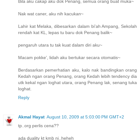
Bila aku cakap aku dok Penang, semua orang buat muka~
Nak wat caner, aku nih kacukan~
Lahir kat Melaka, dibesarkan dalam bi'ah Ampang, Sekolah
rendah kat KL, lepas tu baru dok Penang balik~
pengaruh utara tu tak kuat dalam diri aku~
Macam pokke', lidah aku bertukar secara otomatis~
Berdasarkan pemerhatian aku, kalo nak bandingkan orang
Kedah ngan orang Penang, orang Kedah lebih tendency dia
utk kekal ngan loghat utara, orang Penang lak, senang tuka
loghat.
Reply
Akmal Hayat
August 10, 2009 at 5:03:00 PM GMT+2
tp..org perlis cena??
ada duality kt kmb ni..heheh