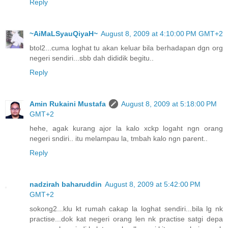
Reply
~AiMaLSyauQiyaH~
August 8, 2009 at 4:10:00 PM GMT+2
btol2...cuma loghat tu akan keluar bila berhadapan dgn org
negeri sendiri...sbb dah dididik begitu..
Reply
Amin Rukaini Mustafa
August 8, 2009 at 5:18:00 PM
GMT+2
hehe, agak kurang ajor la kalo xckp logaht ngn orang
negeri sndiri.. itu melampau la, tmbah kalo ngn parent..
Reply
nadzirah baharuddin
August 8, 2009 at 5:42:00 PM
GMT+2
sokong2...klu kt rumah cakap la loghat sendiri...bila lg nk
practise...dok kat negeri orang len nk practise satgi depa