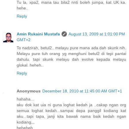
Tu la, xpa2, mana tau bila2 nnti boleh jumpa, kat UK ka.
hehe..
Reply
Amin Rukaini Mustafa
August 13, 2009 at 1:01:00 PM
GMT+2
To nadzirah, betul2.. melayu pure mana ada dah skunk nih.
Melayu pure tuh orang yg menghuni betul2 di tepi pantai
dahulu. tapi skunk melayu dah evolve kepada melayu
glokal. heheh..
Reply
Anonymous
December 18, 2010 at 11:45:00 AM GMT+1
hahaha...
aku dok kat uia ni guna loghat kedah ja ..cakap ngan org
semua loghat kedah...sampai depa panggil kodiang kat
aku...tapi tapa, janji kita bawak nama baik kedah ngan
kodiang,,,
heheheh