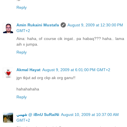
Reply
Amin Rukaini Mustafa
August 9, 2009 at 12:30:00 PM
GMT+2
Aina: haha, of course cik ingat.. pa habaq??? haha.. lama
aih x jumpa.
Reply
Akmal Hayat
August 9, 2009 at 6:01:00 PM GMT+2
jgn tkjut ad org ckp ak org ganu!!
hahahahaha
Reply
ﺷﻬﻤﻲ @ iBnU SuRaiNi
August 10, 2009 at 10:37:00 AM
GMT+2