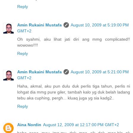
Reply
Amin Rukaini Mustafa
August 10, 2009 at 5:19:00 PM
GMT+2
Oh syahmi, aku lihat jati diri ang mmg complicated!!
wowowo!!!!
Reply
Amin Rukaini Mustafa
August 10, 2009 at 5:21:00 PM
GMT+2
Haha, akmal, aku pun dulu duk perlis tiga tahun, perlis ni
lohgat dia mmg pure giler, tambah kalo yg duk belah ladang
tebu aka cuphing, pergh... kluaq juga yg sia kadg2..
Reply
Aina Nordin
August 12, 2009 at 12:17:00 PM GMT+2
haha..gena mau jmp.mu dok mna cik dok mna.bla nk