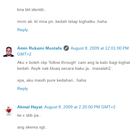
kna kkl identiti..
mcm ak..kt mna pn..kedah tetap loghatku..haha
Reply
Amin Rukaini Mustafa
August 8, 2009 at 12:01:00 PM
GMT+2
Aku x boleh ckp 'follow through' cam ang la kalo bagi loghat
kedah. Asyik nak kluaq secara baku ja.. masalah2..
xpa, aku masih pure kedahan.. haha
Reply
Akmal Hayat
August 8, 2009 at 2:20:00 PM GMT+2
tw x sbb pa..
ang skema sgt..