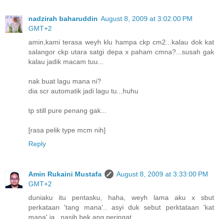
nadzirah baharuddin
August 8, 2009 at 3:02:00 PM
GMT+2
amin,kami terasa weyh klu hampa ckp cm2...kalau dok kat
salangor ckp utara satgi depa x paham cmna?...susah gak
kalau jadik macam tuu...
nak buat lagu mana ni?
dia scr automatik jadi lagu tu...huhu
tp still pure penang gak...
[rasa pelik type mcm nih]
Reply
Amin Rukaini Mustafa
August 8, 2009 at 3:33:00 PM
GMT+2
duniaku itu pentasku, haha, weyh lama aku x sbut
perkataan 'tang mana'.. asyi duk sebut perktataan 'kat
mana' ja.. nasib bek ang peringat.