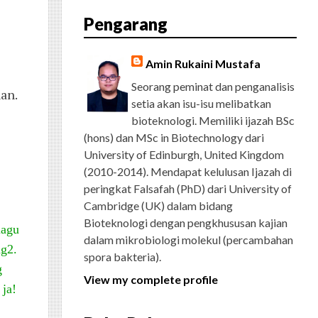
E
T
G
T
T
T
D
R
Pengarang
B
T
L
A
U
E
C
O
E
E
G
B
R
H
O
R
P
R
E
E
K
L
A
S
Amin Rukaini Mustafa
U
M
T
S
Seorang peminat dan penganalisis
an.
setia akan isu-isu melibatkan
bioteknologi. Memiliki ijazah BSc
(hons) dan MSc in Biotechnology dari
University of Edinburgh, United Kingdom
(2010-2014). Mendapat kelulusan Ijazah di
peringkat Falsafah (PhD) dari University of
Cambridge (UK) dalam bidang
Bioteknologi dengan pengkhususan kajian
lagu
dalam mikrobiologi molekul (percambahan
ng2.
spora bakteria).
g
View my complete profile
 ja!