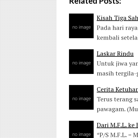
Related Posts:
Kisah Tiga Sah
Pada hari raya
kembali setel
Laskar Rindu
Untuk jiwa ya
masih tergila
Cerita Ketuhan
Terus terang 
pawagam. (Mul
Dari M.F.L. ke 
*P/S M.F.L. = M