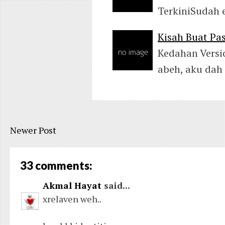
TerkiniSudah e
Kisah Buat Pa
Kedahan Versi
abeh, aku dah
Newer Post
33 comments:
Akmal Hayat
said...
xrelaven weh..