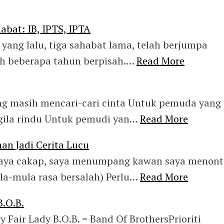
abat: IB, IPTS, IPTA
 yang lalu, tiga sahabat lama, telah berjumpa
ah beberapa tahun berpisah.…
Read More
ng masih mencari-cari cinta Untuk pemuda yang
-gila rindu Untuk pemudi yan…
Read More
an Jadi Cerita Lucu
saya cakap, saya menumpang kawan saya menon
a-mula rasa bersalah) Perlu…
Read More
B.O.B.
y Fair Lady B.O.B. = Band Of BrothersPrioriti