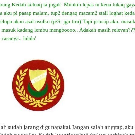
rang Kedah keluaq la jugak. Munkin lepas ni kena tukaq gay
ila aku pi pasap malam, tup2 dengaq macam2 stail loghat keda
lupa akan asal usulku (p/S: jgn tiru) Tapi prinsip aku, masu
 masuk kadang lembu mengboooo.. Adakah masih relevan??
 rasanya.. lalal
a'
dah sudah jarang digunapakai. Jangan salah anggap, aku