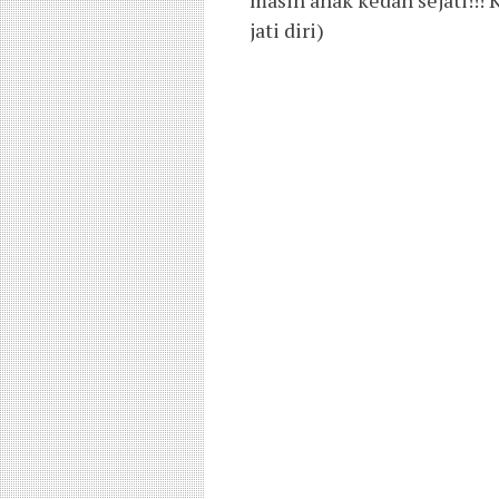
masih anak kedah sejati!!! 
jati diri)