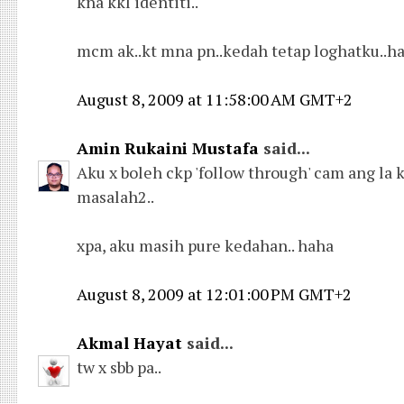
kna kkl identiti..
mcm ak..kt mna pn..kedah tetap loghatku..h
August 8, 2009 at 11:58:00 AM GMT+2
Amin Rukaini Mustafa
said...
Aku x boleh ckp 'follow through' cam ang la k
masalah2..
xpa, aku masih pure kedahan.. haha
August 8, 2009 at 12:01:00 PM GMT+2
Akmal Hayat
said...
tw x sbb pa..