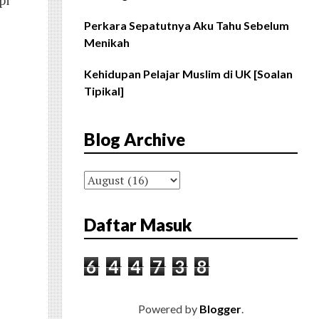
pi
Perkara Sepatutnya Aku Tahu Sebelum
Menikah
Kehidupan Pelajar Muslim di UK [Soalan
Tipikal]
Blog Archive
Daftar Masuk
6
4
4
7
3
8
Powered by
Blogger
.