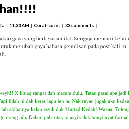
han!!!!
fa
|
11:30 AM
|
Corat-coret
|
33 comments
|
akan gaya yang berbeza sedikit. Sengaja mencari kelain
ntuk merubah gaya bahasa penulisan pada post kali ini
ah.
weyh!! X kluaq sangat dah macam dulu. Tatau pasai apa jadi 
 Tapi lidah ni dah keras lagu len ja. Nak reyau jugak aku kada
i lah akibatnya kalau asyik duk Murtad Kedah! Waaaa. Tolon
gn orang nih. Dalam pala otak ni asyik duk bunyi ayat formal