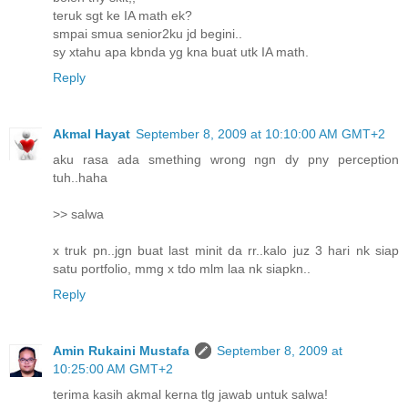
teruk sgt ke IA math ek?
smpai smua senior2ku jd begini..
sy xtahu apa kbnda yg kna buat utk IA math.
Reply
Akmal Hayat
September 8, 2009 at 10:10:00 AM GMT+2
aku rasa ada smething wrong ngn dy pny perception
tuh..haha
>> salwa
x truk pn..jgn buat last minit da rr..kalo juz 3 hari nk siap
satu portfolio, mmg x tdo mlm laa nk siapkn..
Reply
Amin Rukaini Mustafa
September 8, 2009 at
10:25:00 AM GMT+2
terima kasih akmal kerna tlg jawab untuk salwa!