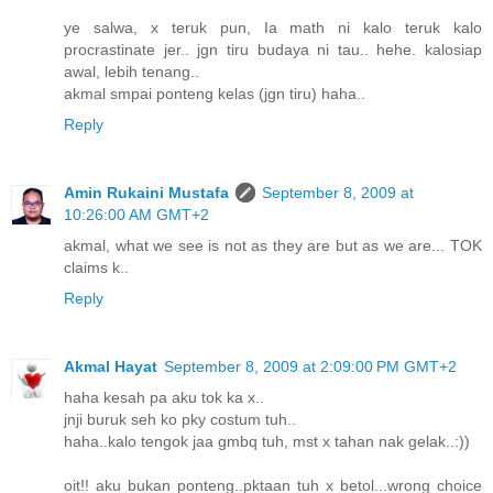
ye salwa, x teruk pun, Ia math ni kalo teruk kalo
procrastinate jer.. jgn tiru budaya ni tau.. hehe. kalosiap
awal, lebih tenang..
akmal smpai ponteng kelas (jgn tiru) haha..
Reply
Amin Rukaini Mustafa
September 8, 2009 at
10:26:00 AM GMT+2
akmal, what we see is not as they are but as we are... TOK
claims k..
Reply
Akmal Hayat
September 8, 2009 at 2:09:00 PM GMT+2
haha kesah pa aku tok ka x..
jnji buruk seh ko pky costum tuh..
haha..kalo tengok jaa gmbq tuh, mst x tahan nak gelak..:))
oit!! aku bukan ponteng..pktaan tuh x betol...wrong choice