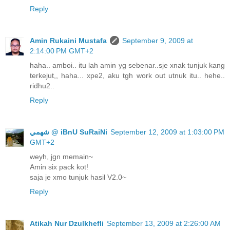
Reply
Amin Rukaini Mustafa
September 9, 2009 at
2:14:00 PM GMT+2
haha.. amboi.. itu lah amin yg sebenar..sje xnak tunjuk kang
terkejut,, haha... xpe2, aku tgh work out utnuk itu.. hehe..
ridhu2..
Reply
ﺷﻬﻤﻲ @ iBnU SuRaiNi
September 12, 2009 at 1:03:00 PM
GMT+2
weyh, jgn memain~
Amin six pack kot!
saja je xmo tunjuk hasil V2.0~
Reply
Atikah Nur Dzulkhefli
September 13, 2009 at 2:26:00 AM