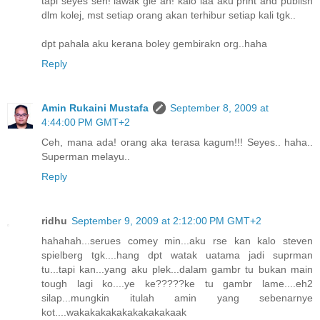
tapi seyes seh! lawak gle ah! kalo laa aku print and publish
dlm kolej, mst setiap orang akan terhibur setiap kali tgk..
dpt pahala aku kerana boley gembirakn org..haha
Reply
Amin Rukaini Mustafa
September 8, 2009 at
4:44:00 PM GMT+2
Ceh, mana ada! orang aka terasa kagum!!! Seyes.. haha..
Superman melayu..
Reply
ridhu
September 9, 2009 at 2:12:00 PM GMT+2
hahahah...serues comey min...aku rse kan kalo steven
spielberg tgk....hang dpt watak uatama jadi suprman
tu...tapi kan...yang aku plek...dalam gambr tu bukan main
tough lagi ko....ye ke?????ke tu gambr lame....eh2
silap...mungkin itulah amin yang sebenarnye
kot....wakakakakakakakakakaak