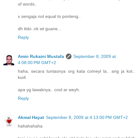
of words..
x sengaja not equal to ponteng..
dh ttdo..nk wt guane...
Reply
Amin Rukaini Mustafa
September 8, 2009 at
4:08:00 PM GMT+2
haha, secara tuntasnya org kata comeyl la.. ang ja kot..
kui4
apa yg lawaknya.. cool ar weyh.
Reply
Akmal Hayat
September 8, 2009 at 4:13:00 PM GMT+2
hahahahaha