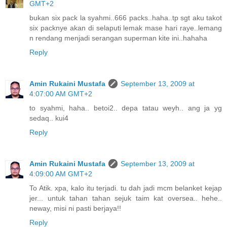
GMT+2
bukan six pack la syahmi..666 packs..haha..tp sgt aku takot
six packnye akan di selaputi lemak mase hari raye..lemang
n rendang menjadi serangan superman kite ini..hahaha
Reply
Amin Rukaini Mustafa
September 13, 2009 at
4:07:00 AM GMT+2
to syahmi, haha.. betoi2.. depa tatau weyh.. ang ja yg
sedaq.. kui4
Reply
Amin Rukaini Mustafa
September 13, 2009 at
4:09:00 AM GMT+2
To Atik. xpa, kalo itu terjadi. tu dah jadi mcm belanket kejap
jer... untuk tahan tahan sejuk taim kat oversea.. hehe..
neway, misi ni pasti berjaya!!
Reply