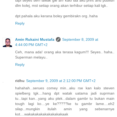
tapi seyes seh! lawak gle ah! kalo laa aku print and publish
dlm kolej, mst setiap orang akan terhibur setiap kali tgk..
dpt pahala aku kerana boley gembirakn org..haha
Reply
Amin Rukaini Mustafa
September 8, 2009 at
4:44:00 PM GMT+2
Ceh, mana ada! orang aka terasa kagum!!! Seyes.. haha..
Superman melayu..
Reply
ridhu
September 9, 2009 at 2:12:00 PM GMT+2
hahahah...serues comey min...aku rse kan kalo steven
spielberg tgk....hang dpt watak uatama jadi suprman
tu...tapi kan...yang aku plek...dalam gambr tu bukan main
tough lagi ko....ye ke?????ke tu gambr lame....eh2
silap...mungkin itulah amin yang sebenarnye
kot....wakakakakakakakakakaak