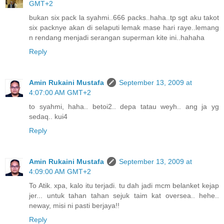
GMT+2
bukan six pack la syahmi..666 packs..haha..tp sgt aku takot
six packnye akan di selaputi lemak mase hari raye..lemang
n rendang menjadi serangan superman kite ini..hahaha
Reply
Amin Rukaini Mustafa
September 13, 2009 at
4:07:00 AM GMT+2
to syahmi, haha.. betoi2.. depa tatau weyh.. ang ja yg
sedaq.. kui4
Reply
Amin Rukaini Mustafa
September 13, 2009 at
4:09:00 AM GMT+2
To Atik. xpa, kalo itu terjadi. tu dah jadi mcm belanket kejap
jer... untuk tahan tahan sejuk taim kat oversea.. hehe..
neway, misi ni pasti berjaya!!
Reply