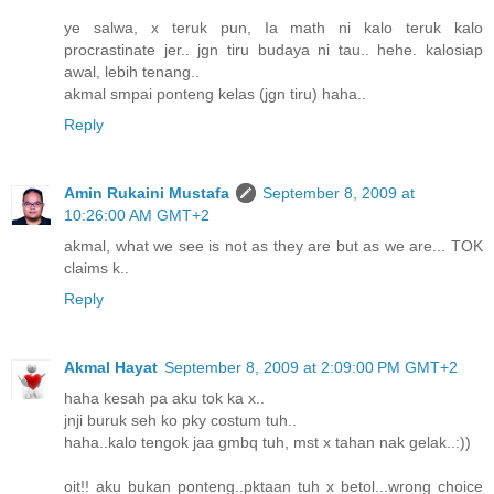
ye salwa, x teruk pun, Ia math ni kalo teruk kalo
procrastinate jer.. jgn tiru budaya ni tau.. hehe. kalosiap
awal, lebih tenang..
akmal smpai ponteng kelas (jgn tiru) haha..
Reply
Amin Rukaini Mustafa
September 8, 2009 at
10:26:00 AM GMT+2
akmal, what we see is not as they are but as we are... TOK
claims k..
Reply
Akmal Hayat
September 8, 2009 at 2:09:00 PM GMT+2
haha kesah pa aku tok ka x..
jnji buruk seh ko pky costum tuh..
haha..kalo tengok jaa gmbq tuh, mst x tahan nak gelak..:))
oit!! aku bukan ponteng..pktaan tuh x betol...wrong choice