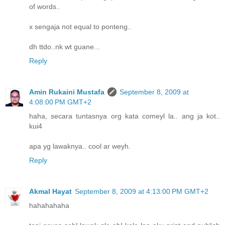
of words..
x sengaja not equal to ponteng..
dh ttdo..nk wt guane...
Reply
Amin Rukaini Mustafa
September 8, 2009 at
4:08:00 PM GMT+2
haha, secara tuntasnya org kata comeyl la.. ang ja kot..
kui4
apa yg lawaknya.. cool ar weyh.
Reply
Akmal Hayat
September 8, 2009 at 4:13:00 PM GMT+2
hahahahaha