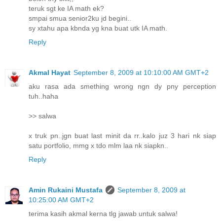
teruk sgt ke IA math ek?
smpai smua senior2ku jd begini..
sy xtahu apa kbnda yg kna buat utk IA math.
Reply
Akmal Hayat
September 8, 2009 at 10:10:00 AM GMT+2
aku rasa ada smething wrong ngn dy pny perception
tuh..haha
>> salwa
x truk pn..jgn buat last minit da rr..kalo juz 3 hari nk siap
satu portfolio, mmg x tdo mlm laa nk siapkn..
Reply
Amin Rukaini Mustafa
September 8, 2009 at
10:25:00 AM GMT+2
terima kasih akmal kerna tlg jawab untuk salwa!