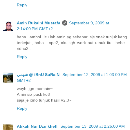
Reply
Amin Rukaini Mustafa
September 9, 2009 at
2:14:00 PM GMT+2
haha.. amboi.. itu lah amin yg sebenar..sje xnak tunjuk kang
terkejut,, haha... xpe2, aku tgh work out utnuk itu.. hehe..
ridhu2..
Reply
ﺷﻬﻤﻲ @ iBnU SuRaiNi
September 12, 2009 at 1:03:00 PM
GMT+2
weyh, jgn memain~
Amin six pack kot!
saja je xmo tunjuk hasil V2.0~
Reply
Atikah Nur Dzulkhefli
September 13, 2009 at 2:26:00 AM