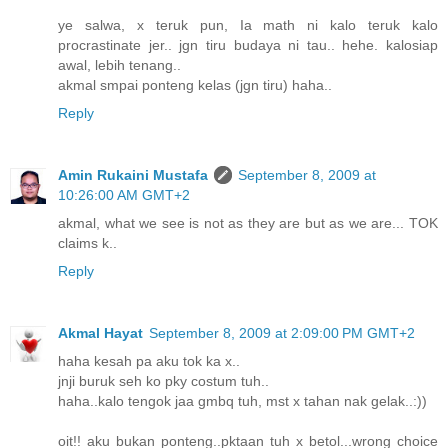
ye salwa, x teruk pun, Ia math ni kalo teruk kalo
procrastinate jer.. jgn tiru budaya ni tau.. hehe. kalosiap
awal, lebih tenang..
akmal smpai ponteng kelas (jgn tiru) haha..
Reply
Amin Rukaini Mustafa
September 8, 2009 at
10:26:00 AM GMT+2
akmal, what we see is not as they are but as we are... TOK
claims k..
Reply
Akmal Hayat
September 8, 2009 at 2:09:00 PM GMT+2
haha kesah pa aku tok ka x..
jnji buruk seh ko pky costum tuh..
haha..kalo tengok jaa gmbq tuh, mst x tahan nak gelak..:))
oit!! aku bukan ponteng..pktaan tuh x betol...wrong choice