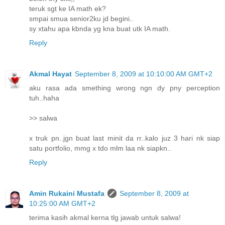
teruk sgt ke IA math ek?
smpai smua senior2ku jd begini..
sy xtahu apa kbnda yg kna buat utk IA math.
Reply
Akmal Hayat
September 8, 2009 at 10:10:00 AM GMT+2
aku rasa ada smething wrong ngn dy pny perception
tuh..haha
>> salwa
x truk pn..jgn buat last minit da rr..kalo juz 3 hari nk siap
satu portfolio, mmg x tdo mlm laa nk siapkn..
Reply
Amin Rukaini Mustafa
September 8, 2009 at
10:25:00 AM GMT+2
terima kasih akmal kerna tlg jawab untuk salwa!