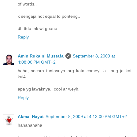
of words..
x sengaja not equal to ponteng..
dh ttdo..nk wt guane...
Reply
Amin Rukaini Mustafa
September 8, 2009 at
4:08:00 PM GMT+2
haha, secara tuntasnya org kata comeyl la.. ang ja kot..
kui4
apa yg lawaknya.. cool ar weyh.
Reply
Akmal Hayat
September 8, 2009 at 4:13:00 PM GMT+2
hahahahaha