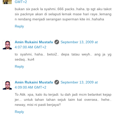
GMT+2
bukan six pack la syahmi..666 packs..haha..tp sgt aku takot
six packnye akan di selaputi lemak mase hari raye..lemang
n rendang menjadi serangan superman kite ini..hahaha
Reply
Amin Rukaini Mustafa
September 13, 2009 at
4:07:00 AM GMT+2
to syahmi, haha.. betoi2.. depa tatau weyh.. ang ja yg
sedaq.. kui4
Reply
Amin Rukaini Mustafa
September 13, 2009 at
4:09:00 AM GMT+2
To Atik. xpa, kalo itu terjadi. tu dah jadi mcm belanket kejap
jer... untuk tahan tahan sejuk taim kat oversea.. hehe..
neway, misi ni pasti berjaya!!
Reply