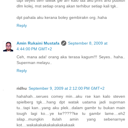
tapi seyes seh! lawak gle ah! kalo laa aku print and publish
dlm kolej, mst setiap orang akan terhibur setiap kali tgk..
dpt pahala aku kerana boley gembirakn org..haha
Reply
Amin Rukaini Mustafa
September 8, 2009 at
4:44:00 PM GMT+2
Ceh, mana ada! orang aka terasa kagum!!! Seyes.. haha..
Superman melayu..
Reply
ridhu
September 9, 2009 at 2:12:00 PM GMT+2
hahahah...serues comey min...aku rse kan kalo steven
spielberg tgk....hang dpt watak uatama jadi suprman
tu...tapi kan...yang aku plek...dalam gambr tu bukan main
tough lagi ko....ye ke?????ke tu gambr lame....eh2
silap...mungkin itulah amin yang sebenarnye
kot....wakakakakakakakakakaak