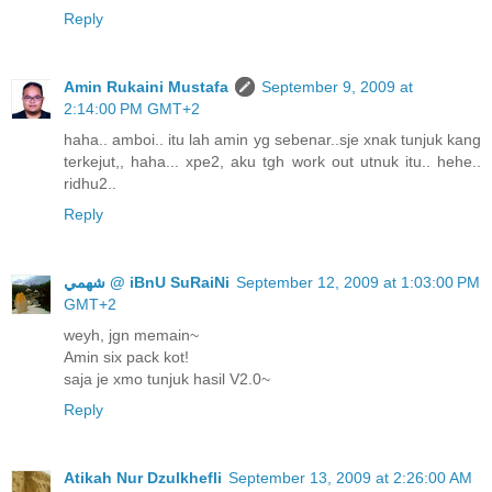
Reply
Amin Rukaini Mustafa
September 9, 2009 at
2:14:00 PM GMT+2
haha.. amboi.. itu lah amin yg sebenar..sje xnak tunjuk kang
terkejut,, haha... xpe2, aku tgh work out utnuk itu.. hehe..
ridhu2..
Reply
ﺷﻬﻤﻲ @ iBnU SuRaiNi
September 12, 2009 at 1:03:00 PM
GMT+2
weyh, jgn memain~
Amin six pack kot!
saja je xmo tunjuk hasil V2.0~
Reply
Atikah Nur Dzulkhefli
September 13, 2009 at 2:26:00 AM