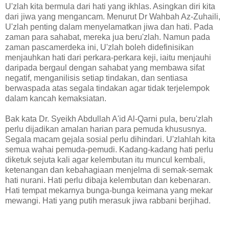
U'zlah kita bermula dari hati yang ikhlas. Asingkan diri kita
dari jiwa yang mengancam. Menurut Dr Wahbah Az-Zuhaili,
U'zlah penting dalam menyelamatkan jiwa dan hati. Pada
zaman para sahabat, mereka jua beru'zlah. Namun pada
zaman pascamerdeka ini, U'zlah boleh didefinisikan
menjauhkan hati dari perkara-perkara keji, iaitu menjauhi
daripada bergaul dengan sahabat yang membawa sifat
negatif, menganilisis setiap tindakan, dan sentiasa
berwaspada atas segala tindakan agar tidak terjelempok
dalam kancah kemaksiatan.
Bak kata Dr. Syeikh Abdullah A'id Al-Qarni pula, beru'zlah
perlu dijadikan amalan harian para pemuda khususnya.
Segala macam gejala sosial perlu dihindari. U'zlahlah kita
semua wahai pemuda-pemudi. Kadang-kadang hati perlu
diketuk sejuta kali agar kelembutan itu muncul kembali,
ketenangan dan kebahagiaan menjelma di semak-semak
hati nurani. Hati perlu dibaja kelembutan dan kebenaran.
Hati tempat mekarnya bunga-bunga keimana yang mekar
mewangi. Hati yang putih merasuk jiwa rabbani berjihad.