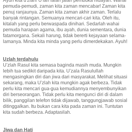
Ayuh kita u'zlah! U'lah ialah jalan pembuka hidayah. Wahai
pemuda-pemudi, zaman kita zaman mencabar! Zaman kita
penuj ranjaunya. Zaman kita zaman akhir zaman. Terlalu
banyak rintangan. Semuanya mencari-cari kita. Oleh itu,
kitalah yang perlu berwaspada dinihari. Sedarlah wahai
pemuda harapan agama, ibu ayah, dunia sementara, dunia
fatamorgana. Sekali harung, tidak bererti kejayaan selama-
lamanya. Minda kita minda yang perlu dimerdekakan. Ayuh!
Uzlah terdahulu
U'zlah Rasul kita semasa baginda masih muda. Mungkin
lebih tua sedikit daripada kita. U'zala Rasulullah
mengasingkan diri dan jiwa dari masyarakat. Melihat situasi
sekarang, maka U'zlah kita mungkin agak berbeza. Tidak
perlu kita mencari gua-gua kemudiannya menyembunyikan
diri berseorangan. Tidak perlu kita mengunci diri di dalam
bilik, panggilan telefon tidak dijawab, tanggungjawab sosial
ditinggalkan. Itu bukan cara kita pada zaman ini. Tuntutan
kita sudah berbeza. Adaptasilah.
Jiwa dan Hati