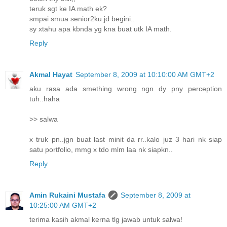
teruk sgt ke IA math ek?
smpai smua senior2ku jd begini..
sy xtahu apa kbnda yg kna buat utk IA math.
Reply
Akmal Hayat
September 8, 2009 at 10:10:00 AM GMT+2
aku rasa ada smething wrong ngn dy pny perception
tuh..haha
>> salwa
x truk pn..jgn buat last minit da rr..kalo juz 3 hari nk siap
satu portfolio, mmg x tdo mlm laa nk siapkn..
Reply
Amin Rukaini Mustafa
September 8, 2009 at
10:25:00 AM GMT+2
terima kasih akmal kerna tlg jawab untuk salwa!