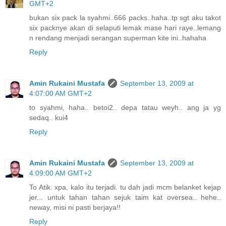
GMT+2
bukan six pack la syahmi..666 packs..haha..tp sgt aku takot
six packnye akan di selaputi lemak mase hari raye..lemang
n rendang menjadi serangan superman kite ini..hahaha
Reply
Amin Rukaini Mustafa
September 13, 2009 at
4:07:00 AM GMT+2
to syahmi, haha.. betoi2.. depa tatau weyh.. ang ja yg
sedaq.. kui4
Reply
Amin Rukaini Mustafa
September 13, 2009 at
4:09:00 AM GMT+2
To Atik. xpa, kalo itu terjadi. tu dah jadi mcm belanket kejap
jer... untuk tahan tahan sejuk taim kat oversea.. hehe..
neway, misi ni pasti berjaya!!
Reply