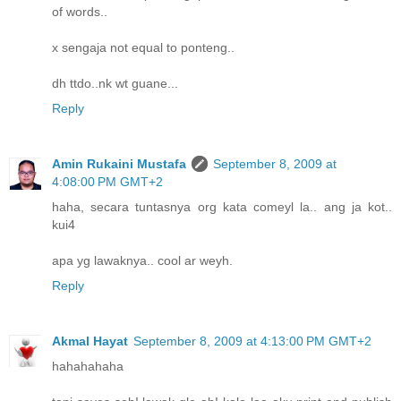
of words..
x sengaja not equal to ponteng..
dh ttdo..nk wt guane...
Reply
Amin Rukaini Mustafa
September 8, 2009 at
4:08:00 PM GMT+2
haha, secara tuntasnya org kata comeyl la.. ang ja kot..
kui4
apa yg lawaknya.. cool ar weyh.
Reply
Akmal Hayat
September 8, 2009 at 4:13:00 PM GMT+2
hahahahaha