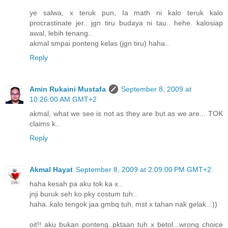
ye salwa, x teruk pun, Ia math ni kalo teruk kalo
procrastinate jer.. jgn tiru budaya ni tau.. hehe. kalosiap
awal, lebih tenang..
akmal smpai ponteng kelas (jgn tiru) haha..
Reply
Amin Rukaini Mustafa
September 8, 2009 at
10:26:00 AM GMT+2
akmal, what we see is not as they are but as we are... TOK
claims k..
Reply
Akmal Hayat
September 8, 2009 at 2:09:00 PM GMT+2
haha kesah pa aku tok ka x..
jnji buruk seh ko pky costum tuh..
haha..kalo tengok jaa gmbq tuh, mst x tahan nak gelak..:))
oit!! aku bukan ponteng..pktaan tuh x betol...wrong choice