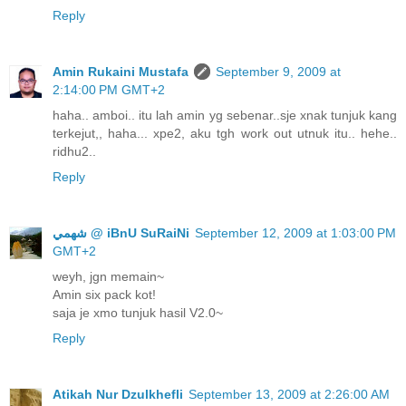
Reply
Amin Rukaini Mustafa
September 9, 2009 at
2:14:00 PM GMT+2
haha.. amboi.. itu lah amin yg sebenar..sje xnak tunjuk kang
terkejut,, haha... xpe2, aku tgh work out utnuk itu.. hehe..
ridhu2..
Reply
ﺷﻬﻤﻲ @ iBnU SuRaiNi
September 12, 2009 at 1:03:00 PM
GMT+2
weyh, jgn memain~
Amin six pack kot!
saja je xmo tunjuk hasil V2.0~
Reply
Atikah Nur Dzulkhefli
September 13, 2009 at 2:26:00 AM