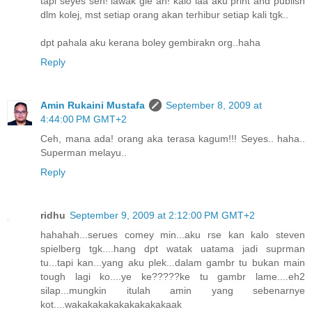
tapi seyes seh! lawak gle ah! kalo laa aku print and publish
dlm kolej, mst setiap orang akan terhibur setiap kali tgk..
dpt pahala aku kerana boley gembirakn org..haha
Reply
Amin Rukaini Mustafa
September 8, 2009 at
4:44:00 PM GMT+2
Ceh, mana ada! orang aka terasa kagum!!! Seyes.. haha..
Superman melayu..
Reply
ridhu
September 9, 2009 at 2:12:00 PM GMT+2
hahahah...serues comey min...aku rse kan kalo steven
spielberg tgk....hang dpt watak uatama jadi suprman
tu...tapi kan...yang aku plek...dalam gambr tu bukan main
tough lagi ko....ye ke?????ke tu gambr lame....eh2
silap...mungkin itulah amin yang sebenarnye
kot....wakakakakakakakakakaak