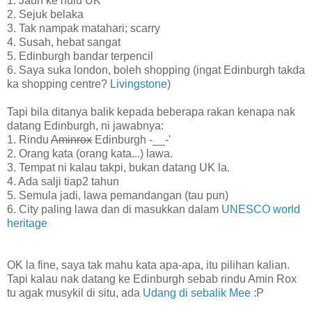
1. Jauh ke hulu UK
2. Sejuk belaka
3. Tak nampak matahari; scarry
4. Susah, hebat sangat
5. Edinburgh bandar terpencil
6. Saya suka london, boleh shopping (ingat Edinburgh takda
ka shopping centre?
Livingstone
)
Tapi bila ditanya balik kepada beberapa rakan kenapa nak
datang Edinburgh, ni jawabnya:
1. Rindu
Aminrox
Edinburgh -__-'
2. Orang kata (orang kata...) lawa.
3. Tempat ni kalau takpi, bukan datang UK la.
4. Ada salji tiap2 tahun
5. Semula jadi, lawa pemandangan (tau pun)
6. City paling lawa dan di masukkan dalam
UNESCO world
heritage
OK la fine, saya tak mahu kata apa-apa, itu pilihan kalian.
Tapi kalau nak datang ke Edinburgh sebab rindu Amin Rox
tu agak musykil di situ, ada
Udang di sebalik Mee
:P