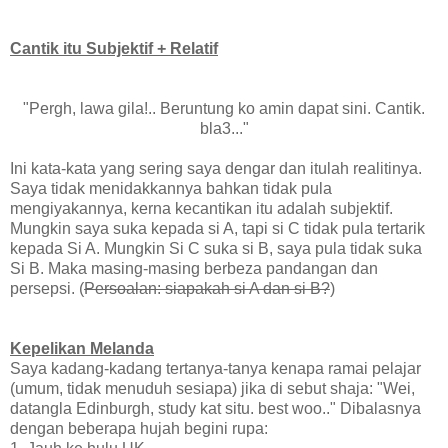
Cantik itu Subjektif + Relatif
"Pergh, lawa gila!.. Beruntung ko amin dapat sini. Cantik.
bla3..."
Ini kata-kata yang sering saya dengar dan itulah realitinya.
Saya tidak menidakkannya bahkan tidak pula
mengiyakannya, kerna kecantikan itu adalah subjektif.
Mungkin saya suka kepada si A, tapi si C tidak pula tertarik
kepada Si A. Mungkin Si C suka si B, saya pula tidak suka
Si B. Maka masing-masing berbeza pandangan dan
persepsi. (
Persoalan: siapakah si A dan si B?
)
Kepelikan Melanda
Saya kadang-kadang tertanya-tanya kenapa ramai pelajar
(umum, tidak menuduh sesiapa) jika di sebut shaja: "Wei,
datangla Edinburgh, study kat situ. best woo.." Dibalasnya
dengan beberapa hujah begini rupa: