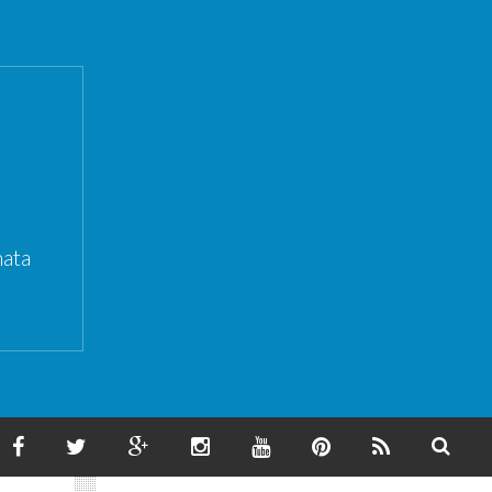
ata
F
T
G
I
Y
P
F
S
A
W
O
N
O
I
E
E
C
I
O
S
U
N
E
A