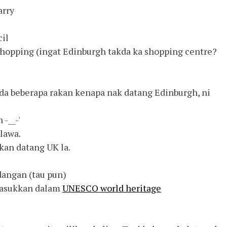
arry
cil
 shopping (ingat Edinburgh takda ka shopping centre?
pada beberapa rakan kenapa nak datang Edinburgh, ni
-__-'
 lawa.
ukan datang UK la.
dangan (tau pun)
 masukkan dalam
UNESCO world heritage