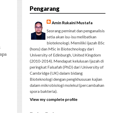
E
T
G
T
T
T
D
R
Pengarang
B
T
L
A
U
E
C
O
E
E
G
B
R
H
O
R
P
R
E
E
K
L
A
S
Amin Rukaini Mustafa
U
M
T
S
Seorang peminat dan penganalisis
setia akan isu-isu melibatkan
bioteknologi. Memiliki ijazah BSc
s
(hons) dan MSc in Biotechnology dari
-apa
University of Edinburgh, United Kingdom
(2010-2014). Mendapat kelulusan Ijazah di
peringkat Falsafah (PhD) dari University of
Cambridge (UK) dalam bidang
Bioteknologi dengan pengkhususan kajian
dalam mikrobiologi molekul (percambahan
spora bakteria).
View my complete profile