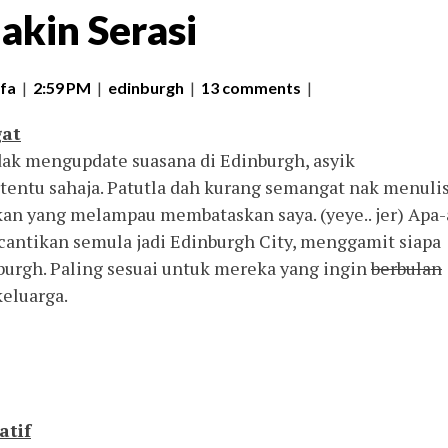
akin Serasi
fa
|
2:59 PM
|
edinburgh
|
13 comments
|
gat
dak mengupdate suasana di Edinburgh, asyik
tentu sahaja. Patutla dah kurang semangat nak menuli
kan yang melampau membataskan saya. (yeye.. jer) Apa
cantikan semula jadi Edinburgh City, menggamit siapa
burgh. Paling sesuai untuk mereka yang ingin
berbulan
eluarga.
atif