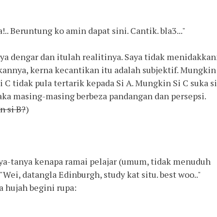
!.. Beruntung ko amin dapat sini. Cantik. bla3..."
aya dengar dan itulah realitinya. Saya tidak menidakka
annya, kerna kecantikan itu adalah subjektif. Mungkin
si C tidak pula tertarik kepada Si A. Mungkin Si C suka si
 Maka masing-masing berbeza pandangan dan persepsi.
n si B?
)
ya-tanya kenapa ramai pelajar (umum, tidak menuduh
 "Wei, datangla Edinburgh, study kat situ. best woo.."
 hujah begini rupa: