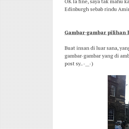
OK la fine, saya tak mahu ka
Edinburgh sebab rindu Amin
Gambar-gambar pilihan 
Buat insan di luar sana, ya
gambar-gambar yang di amb
post sy.. -__-)