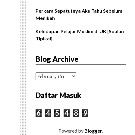
Perkara Sepatutnya Aku Tahu Sebelum
Menikah
Kehidupan Pelajar Muslim di UK [Soalan
Tipikal]
Blog Archive
Daftar Masuk
6
4
5
4
8
9
Powered by
Blogger
.