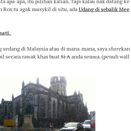
ta apa-apa, itu pilihan kalian. Tapi kalau nak datang ke
 Rox tu agak musykil di situ, ada
Udang di sebalik Mee
hati.
ng sedang di Malaysia atau di mana-mana, saya
share
kan
il secara rawak khas buat
Si A
anda semua. (penuh wall