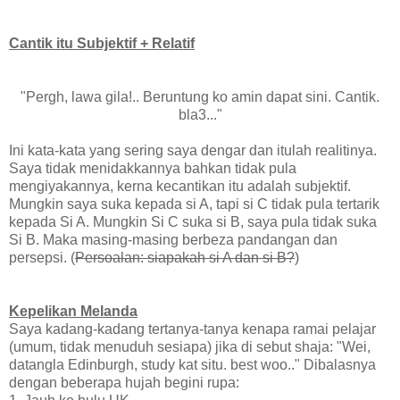
Cantik itu Subjektif + Relatif
"Pergh, lawa gila!.. Beruntung ko amin dapat sini. Cantik.
bla3..."
Ini kata-kata yang sering saya dengar dan itulah realitinya.
Saya tidak menidakkannya bahkan tidak pula
mengiyakannya, kerna kecantikan itu adalah subjektif.
Mungkin saya suka kepada si A, tapi si C tidak pula tertarik
kepada Si A. Mungkin Si C suka si B, saya pula tidak suka
Si B. Maka masing-masing berbeza pandangan dan
persepsi. (
Persoalan: siapakah si A dan si B?
)
Kepelikan Melanda
Saya kadang-kadang tertanya-tanya kenapa ramai pelajar
(umum, tidak menuduh sesiapa) jika di sebut shaja: "Wei,
datangla Edinburgh, study kat situ. best woo.." Dibalasnya
dengan beberapa hujah begini rupa: