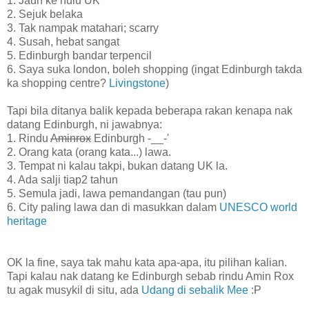
1. Jauh ke hulu UK
2. Sejuk belaka
3. Tak nampak matahari; scarry
4. Susah, hebat sangat
5. Edinburgh bandar terpencil
6. Saya suka london, boleh shopping (ingat Edinburgh takda
ka shopping centre?
Livingstone
)
Tapi bila ditanya balik kepada beberapa rakan kenapa nak
datang Edinburgh, ni jawabnya:
1. Rindu
Aminrox
Edinburgh -__-'
2. Orang kata (orang kata...) lawa.
3. Tempat ni kalau takpi, bukan datang UK la.
4. Ada salji tiap2 tahun
5. Semula jadi, lawa pemandangan (tau pun)
6. City paling lawa dan di masukkan dalam
UNESCO world
heritage
OK la fine, saya tak mahu kata apa-apa, itu pilihan kalian.
Tapi kalau nak datang ke Edinburgh sebab rindu Amin Rox
tu agak musykil di situ, ada
Udang di sebalik Mee
:P