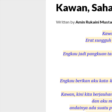
Kawan, Saha
Written by
Amin Rukaini Musta
Kawa
Erat sungguh 
Engkau jadi pangkuan tat
Engkau berikan aku kata-
Kawan, kini kita berjauha
dan aku m
andainya ada suatu p