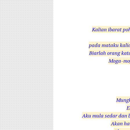
Kalian ibarat p
pada mataku kali
Biarlah orang kat
Moga-mog
Mungk
E
Aku mula sedar dan 
Akan ha