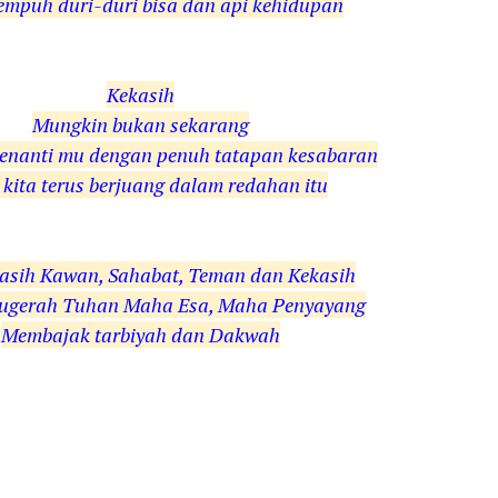
empuh duri-duri bisa dan api kehidupan
Kekasih
Mungkin bukan sekarang
enanti mu dengan penuh tatapan kesabaran
kita terus berjuang dalam redahan itu
asih Kawan, Sahabat, Teman dan Kekasih
ugerah Tuhan Maha Esa, Maha Penyayang
Membajak tarbiyah dan Dakwah