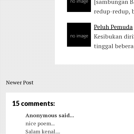
[sambungan Ba
redup-redup, 
Peluh Pemuda
Kesibukan diri
tinggal beber
Newer Post
15 comments:
Anonymous said...
nice poem...
Salam kenal....