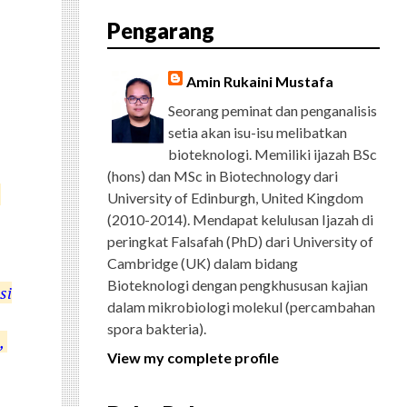
E
T
G
T
T
T
D
R
Pengarang
B
T
L
A
U
E
C
O
E
E
G
B
R
H
O
R
P
R
E
E
K
L
A
S
Amin Rukaini Mustafa
U
M
T
S
Seorang peminat dan penganalisis
setia akan isu-isu melibatkan
bioteknologi. Memiliki ijazah BSc
(hons) dan MSc in Biotechnology dari
s
University of Edinburgh, United Kingdom
(2010-2014). Mendapat kelulusan Ijazah di
peringkat Falsafah (PhD) dari University of
Cambridge (UK) dalam bidang
Bioteknologi dengan pengkhususan kajian
si
dalam mikrobiologi molekul (percambahan
spora bakteria).
k,
View my complete profile