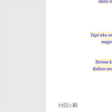
Akan r
Tapi aku m
moga 
Terima k
Kalian
an