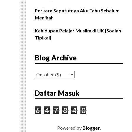
Perkara Sepatutnya Aku Tahu Sebelum
Menikah
Kehidupan Pelajar Muslim di UK [Soalan
Tipikal]
Blog Archive
Daftar Masuk
6
4
7
8
4
0
Powered by
Blogger
.