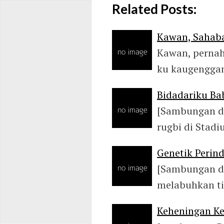
Related Posts:
Kawan, Sahaba
Kawan, pernah
ku kaugenggam
Bidadariku Ba
[Sambungan da
rugbi di Stad
Genetik Perin
[Sambungan da
melabuhkan ti
Keheningan Ke