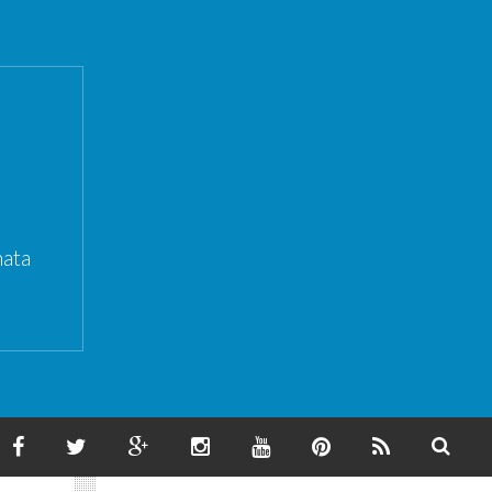
ata
F
T
G
I
Y
P
F
S
A
W
O
N
O
I
E
E
C
I
O
S
U
N
E
A