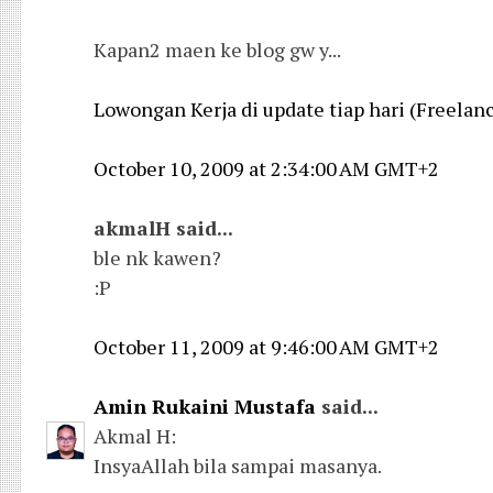
Kapan2 maen ke blog gw y...
Lowongan Kerja di update tiap hari (Freelance
October 10, 2009 at 2:34:00 AM GMT+2
akmalH said...
ble nk kawen?
:P
October 11, 2009 at 9:46:00 AM GMT+2
Amin Rukaini Mustafa
said...
Akmal H:
InsyaAllah bila sampai masanya.