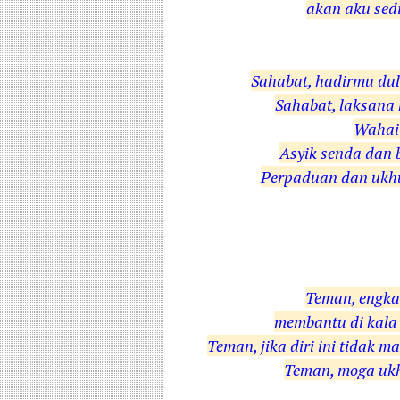
akan aku sed
Sahabat, hadirmu du
Sahabat, laksana 
Wahai 
Asyik senda dan b
Perpaduan dan ukhu
Teman, engkau
membantu di kala 
Teman, jika diri ini tidak
Teman, moga ukh