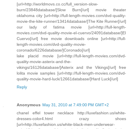
[url=http://worldmovs.co.cc/full_version-slow-
burn/23848database/]Slow Burn[/url] movie theater
oklahoma city [url=http://full-length-movies.com/dvd-quality-
movie-the-kite-runner/13414database/]The Kite Runner[/url]
our lady of fatima movie [url=http://full-length-
movies.com/dvd-quality-movie-el-cuervo/24091database/]El
Cuervo[/url] free movie downloads online [url=http://full-
length-movies.com/dvd-quality-movie-
coronado/6226database/]Coronado[/url]
lake placid movie [url=http://full-length-movies.com/dvd-
quality-movie-asterix-and-the-
vikings/16126database/]Asterix and the Vikings[/url] free
lolita movie samples [url=http://full-length-movies.com/dvd-
quality-movie-hard-luck/12661database/]Hard Luck[/url]
Reply
Anonymous
May 31, 2010 at 7:49:00 PM GMT+2
chanel effel tower necklace http://luxefashion.us/white-
dresses-color4.html crazy shoes
[url=http://luxefashion.us/white-black-men-underwear-