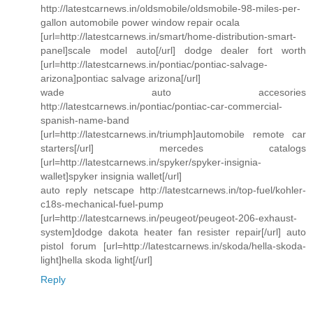
http://latestcarnews.in/oldsmobile/oldsmobile-98-miles-per-
gallon automobile power window repair ocala
[url=http://latestcarnews.in/smart/home-distribution-smart-
panel]scale model auto[/url] dodge dealer fort worth
[url=http://latestcarnews.in/pontiac/pontiac-salvage-
arizona]pontiac salvage arizona[/url]
wade auto accesories
http://latestcarnews.in/pontiac/pontiac-car-commercial-
spanish-name-band
[url=http://latestcarnews.in/triumph]automobile remote car
starters[/url] mercedes catalogs
[url=http://latestcarnews.in/spyker/spyker-insignia-
wallet]spyker insignia wallet[/url]
auto reply netscape http://latestcarnews.in/top-fuel/kohler-
c18s-mechanical-fuel-pump
[url=http://latestcarnews.in/peugeot/peugeot-206-exhaust-
system]dodge dakota heater fan resister repair[/url] auto
pistol forum [url=http://latestcarnews.in/skoda/hella-skoda-
light]hella skoda light[/url]
Reply