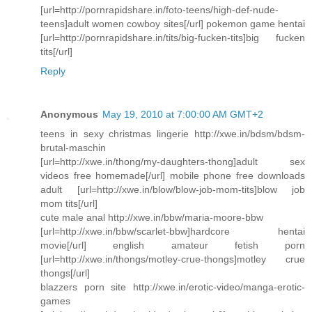
[url=http://pornrapidshare.in/foto-teens/high-def-nude-
teens]adult women cowboy sites[/url] pokemon game hentai
[url=http://pornrapidshare.in/tits/big-fucken-tits]big fucken
tits[/url]
Reply
Anonymous
May 19, 2010 at 7:00:00 AM GMT+2
teens in sexy christmas lingerie http://xwe.in/bdsm/bdsm-
brutal-maschin
[url=http://xwe.in/thong/my-daughters-thong]adult sex
videos free homemade[/url] mobile phone free downloads
adult [url=http://xwe.in/blow/blow-job-mom-tits]blow job
mom tits[/url]
cute male anal http://xwe.in/bbw/maria-moore-bbw
[url=http://xwe.in/bbw/scarlet-bbw]hardcore hentai
movie[/url] english amateur fetish porn
[url=http://xwe.in/thongs/motley-crue-thongs]motley crue
thongs[/url]
blazzers porn site http://xwe.in/erotic-video/manga-erotic-
games