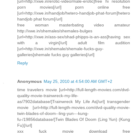
[url=http://xwe.in/erotic-video/male-erotic]free hi resolution
porn movies[/url] porn online free
[url=http://xwe.in/handjob/hetero-handjob-phat-forum]hetero
handjob phat forum[/url]
free woman masterbating video amateur
http://xwe.in/shemales/shemales-bulges
[url=http://xwe.in/ass-sex/shad-phipps-is-an-ass]having sex
with a virgin[/url] adult film audition
[url=http://xwe.in/shemale/shemale-fucks-guy-
galleries]shemale fucks guy galleries[/url]
Reply
Anonymous
May 25, 2010 at 4:54:00 AM GMT+2
time travelers movie [url=http://full-length-movies.com/dvd-
quality-movie-trainwreck-my-life-
as/7902database/]Trainwreck My Life As[/url] transgender
movie [url=http://full-length-movies.com/dvd-quality-movie-
twin-blades-of-doom--ling-yun---kung-
fu-/19856database/]Twin Blades Of Doom (Ling Yun) (Kung
Fu)[/url]
xxx fuck movie download free