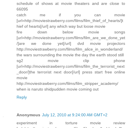
schedule of shows at movie theaters and are close to
66095
catch me if you can movie
[url=http://moviestrawberry.com/films/film_thief_of_hearts/]t
hief of hearts[/url] any which way but loose movie
fire down below movie songs
[url=http://moviestrawberry.com/films/film_are_we_done_yet
/]are we done yet[/url] dvd movie projectors
http://moviestrawberry.com/films/film_alice_in_wonderland/
the wars surrounding the movie the day the earth stood still
sg2 movie clip phone
[url=http://moviestrawberry.com/films/film_the_terrorist_next
_door/]the terrorist next door[/url] press start free online
movie
http://moviestrawberry.com/films/film_stripper_academy/
when is naruto shidpudden movie coming out
Reply
Anonymous
July 12, 2010 at 9:24:00 AM GMT+2
experiment in torture movie review