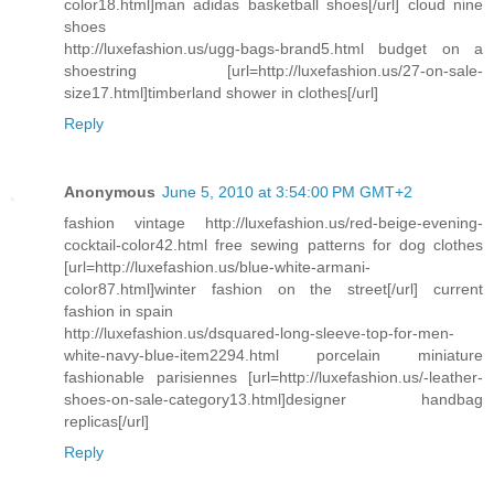
color18.html]man adidas basketball shoes[/url] cloud nine
shoes
http://luxefashion.us/ugg-bags-brand5.html budget on a
shoestring [url=http://luxefashion.us/27-on-sale-
size17.html]timberland shower in clothes[/url]
Reply
Anonymous
June 5, 2010 at 3:54:00 PM GMT+2
fashion vintage http://luxefashion.us/red-beige-evening-
cocktail-color42.html free sewing patterns for dog clothes
[url=http://luxefashion.us/blue-white-armani-
color87.html]winter fashion on the street[/url] current
fashion in spain
http://luxefashion.us/dsquared-long-sleeve-top-for-men-
white-navy-blue-item2294.html porcelain miniature
fashionable parisiennes [url=http://luxefashion.us/-leather-
shoes-on-sale-category13.html]designer handbag
replicas[/url]
Reply