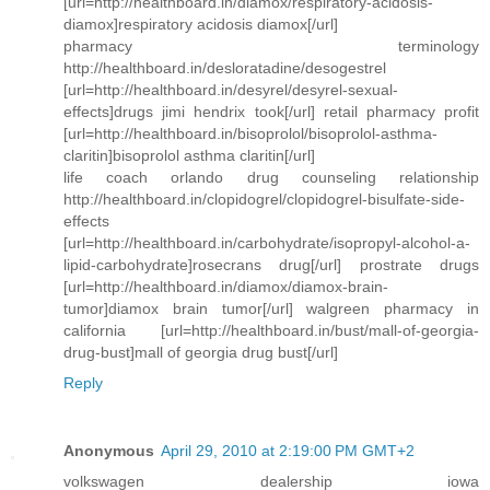
[url=http://healthboard.in/diamox/respiratory-acidosis-
diamox]respiratory acidosis diamox[/url]
pharmacy terminology
http://healthboard.in/desloratadine/desogestrel
[url=http://healthboard.in/desyrel/desyrel-sexual-
effects]drugs jimi hendrix took[/url] retail pharmacy profit
[url=http://healthboard.in/bisoprolol/bisoprolol-asthma-
claritin]bisoprolol asthma claritin[/url]
life coach orlando drug counseling relationship
http://healthboard.in/clopidogrel/clopidogrel-bisulfate-side-
effects
[url=http://healthboard.in/carbohydrate/isopropyl-alcohol-a-
lipid-carbohydrate]rosecrans drug[/url] prostrate drugs
[url=http://healthboard.in/diamox/diamox-brain-
tumor]diamox brain tumor[/url] walgreen pharmacy in
california [url=http://healthboard.in/bust/mall-of-georgia-
drug-bust]mall of georgia drug bust[/url]
Reply
Anonymous
April 29, 2010 at 2:19:00 PM GMT+2
volkswagen dealership iowa