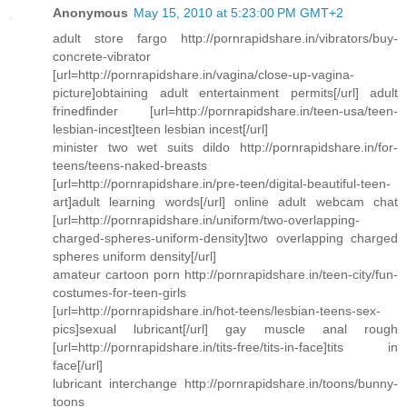
Anonymous
May 15, 2010 at 5:23:00 PM GMT+2
adult store fargo http://pornrapidshare.in/vibrators/buy-
concrete-vibrator
[url=http://pornrapidshare.in/vagina/close-up-vagina-
picture]obtaining adult entertainment permits[/url] adult
frinedfinder [url=http://pornrapidshare.in/teen-usa/teen-
lesbian-incest]teen lesbian incest[/url]
minister two wet suits dildo http://pornrapidshare.in/for-
teens/teens-naked-breasts
[url=http://pornrapidshare.in/pre-teen/digital-beautiful-teen-
art]adult learning words[/url] online adult webcam chat
[url=http://pornrapidshare.in/uniform/two-overlapping-
charged-spheres-uniform-density]two overlapping charged
spheres uniform density[/url]
amateur cartoon porn http://pornrapidshare.in/teen-city/fun-
costumes-for-teen-girls
[url=http://pornrapidshare.in/hot-teens/lesbian-teens-sex-
pics]sexual lubricant[/url] gay muscle anal rough
[url=http://pornrapidshare.in/tits-free/tits-in-face]tits in
face[/url]
lubricant interchange http://pornrapidshare.in/toons/bunny-
toons