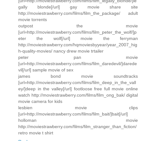
[url=http://moviestrawberry.com/films/film_legally_blonde/]le
gally blonde[/url] gay movie share site
http://moviestrawberry.com/films/film_the_package/ adult
movie torrents
outpost the movie
[url=http://moviestrawberry.com/films/film_peter_the_wolf/]p
eter the wolf[/url] movie the ferryman
http://moviestrawberry.com/hqmoviesbyyear/year_2007_hig
h-quality-movies/ nancy drew movie trtailer
peter pan movie
[url=http://moviestrawberry.com/films/film_daredevil/]darede
vil[/url] sample movie of sex
james bond movie soundtracks
[url=http://moviestrawberry.com/films/film_deep_in_the_vall
ey/]deep in the valley[/url] footloose free full movie online
watch http://moviestrawberry.com/films/film_ong_bak/ digital
movie camera for kids
lesbien movie clips
[url=http://moviestrawberry.com/films/film_bait/]bait[/url]
holloman movie
http://moviestrawberry.com/films/film_stranger_than_fiction/
retro movie t shirt