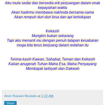
Aku mula sedar dan bersedia erti perjuangan dalam onak
kepayahan waktu
Akan hadirmu membawa nakhoda bersama-sama
Akan rempuh duri-duri bisa dan api kehidupan
Kekasih
Mungkin bukan sekarang
Tapi aku menanti mu dengan penuh tatapan kesabaran
moga kita terus berjuang dalam redahan itu
Terima kasih Kawan, Sahabat, Teman dan Kekasih
Kalian
anugerah Tuhan Maha Esa, Maha Penyayang
Membajak tarbiyah dan Dakwah
Amin Rukaini Mustafa
at
2:22 AM
Share