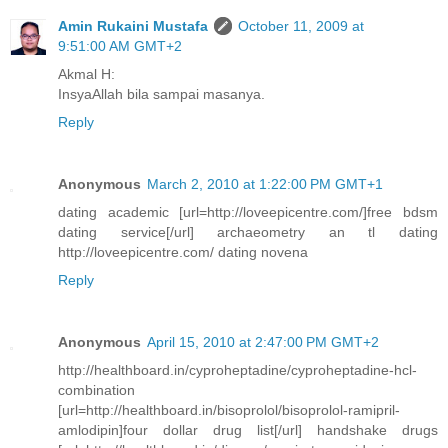
Amin Rukaini Mustafa
October 11, 2009 at
9:51:00 AM GMT+2
Akmal H:
InsyaAllah bila sampai masanya.
Reply
Anonymous
March 2, 2010 at 1:22:00 PM GMT+1
dating academic [url=http://loveepicentre.com/]free bdsm
dating service[/url] archaeometry an tl dating
http://loveepicentre.com/ dating novena
Reply
Anonymous
April 15, 2010 at 2:47:00 PM GMT+2
http://healthboard.in/cyproheptadine/cyproheptadine-hcl-
combination
[url=http://healthboard.in/bisoprolol/bisoprolol-ramipril-
amlodipin]four dollar drug list[/url] handshake drugs