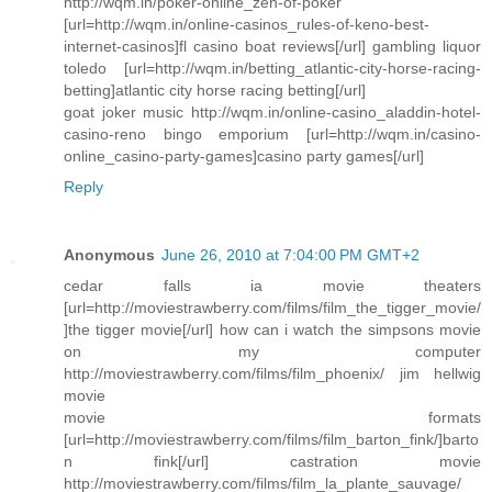
http://wqm.in/poker-online_zen-of-poker
[url=http://wqm.in/online-casinos_rules-of-keno-best-
internet-casinos]fl casino boat reviews[/url] gambling liquor
toledo [url=http://wqm.in/betting_atlantic-city-horse-racing-
betting]atlantic city horse racing betting[/url]
goat joker music http://wqm.in/online-casino_aladdin-hotel-
casino-reno bingo emporium [url=http://wqm.in/casino-
online_casino-party-games]casino party games[/url]
Reply
Anonymous
June 26, 2010 at 7:04:00 PM GMT+2
cedar falls ia movie theaters
[url=http://moviestrawberry.com/films/film_the_tigger_movie/
]the tigger movie[/url] how can i watch the simpsons movie
on my computer
http://moviestrawberry.com/films/film_phoenix/ jim hellwig
movie
movie formats
[url=http://moviestrawberry.com/films/film_barton_fink/]barto
n fink[/url] castration movie
http://moviestrawberry.com/films/film_la_plante_sauvage/