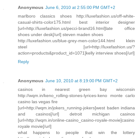
Anonymous
June 6, 2010 at 2:55:00 PM GMT+2
marlboro classics shoes http://luxefashion.us/off-white-
casual-shirts-color175.html best interior designer
[url=http://luxefashion.us/pecci-brand16.html]late office
shoes under desk[/url] steven maden shoes
http://luxefashion.us/blue-grey-men-color144.html klein
steel [url=http://luxefashion.us/?
action=products&product_id=1071]kelly interview shoes[/url]
Reply
Anonymous
June 10, 2010 at 8:19:00 PM GMT+2
casinos in nearest green bay wisconsin
http://wqm.in/keno_rolling-stones-lyrices-keno monte carlo
casino las vegas fire
[url=http://wqm.in/jokers_running-jokers]west baden indiana
and casinos[/url] detroit michigan casinos
[url=http://wqm.in/online-casino_casino-royale-movie]casino
royale movie[/url]
what happens to people that win the lottery