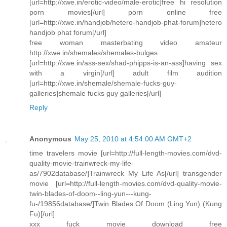
[url=http://xwe.in/erotic-video/male-erotic]free hi resolution
porn movies[/url] porn online free
[url=http://xwe.in/handjob/hetero-handjob-phat-forum]hetero
handjob phat forum[/url]
free woman masterbating video amateur
http://xwe.in/shemales/shemales-bulges
[url=http://xwe.in/ass-sex/shad-phipps-is-an-ass]having sex
with a virgin[/url] adult film audition
[url=http://xwe.in/shemale/shemale-fucks-guy-
galleries]shemale fucks guy galleries[/url]
Reply
Anonymous
May 25, 2010 at 4:54:00 AM GMT+2
time travelers movie [url=http://full-length-movies.com/dvd-
quality-movie-trainwreck-my-life-
as/7902database/]Trainwreck My Life As[/url] transgender
movie [url=http://full-length-movies.com/dvd-quality-movie-
twin-blades-of-doom--ling-yun---kung-
fu-/19856database/]Twin Blades Of Doom (Ling Yun) (Kung
Fu)[/url]
xxx fuck movie download free