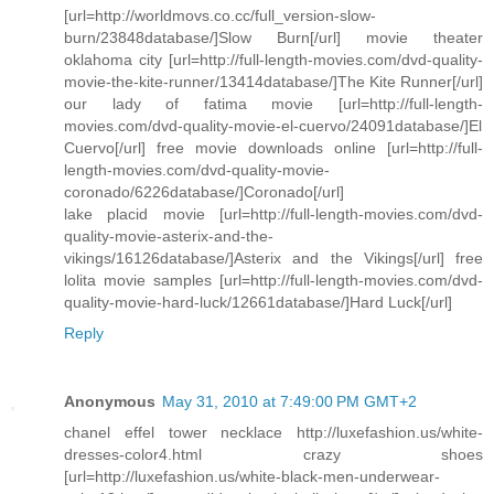
[url=http://worldmovs.co.cc/full_version-slow-
burn/23848database/]Slow Burn[/url] movie theater
oklahoma city [url=http://full-length-movies.com/dvd-quality-
movie-the-kite-runner/13414database/]The Kite Runner[/url]
our lady of fatima movie [url=http://full-length-
movies.com/dvd-quality-movie-el-cuervo/24091database/]El
Cuervo[/url] free movie downloads online [url=http://full-
length-movies.com/dvd-quality-movie-
coronado/6226database/]Coronado[/url]
lake placid movie [url=http://full-length-movies.com/dvd-
quality-movie-asterix-and-the-
vikings/16126database/]Asterix and the Vikings[/url] free
lolita movie samples [url=http://full-length-movies.com/dvd-
quality-movie-hard-luck/12661database/]Hard Luck[/url]
Reply
Anonymous
May 31, 2010 at 7:49:00 PM GMT+2
chanel effel tower necklace http://luxefashion.us/white-
dresses-color4.html crazy shoes
[url=http://luxefashion.us/white-black-men-underwear-