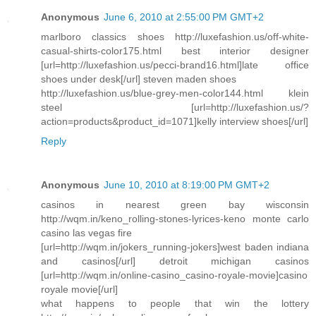
Anonymous
June 6, 2010 at 2:55:00 PM GMT+2
marlboro classics shoes http://luxefashion.us/off-white-
casual-shirts-color175.html best interior designer
[url=http://luxefashion.us/pecci-brand16.html]late office
shoes under desk[/url] steven maden shoes
http://luxefashion.us/blue-grey-men-color144.html klein
steel [url=http://luxefashion.us/?
action=products&product_id=1071]kelly interview shoes[/url]
Reply
Anonymous
June 10, 2010 at 8:19:00 PM GMT+2
casinos in nearest green bay wisconsin
http://wqm.in/keno_rolling-stones-lyrices-keno monte carlo
casino las vegas fire
[url=http://wqm.in/jokers_running-jokers]west baden indiana
and casinos[/url] detroit michigan casinos
[url=http://wqm.in/online-casino_casino-royale-movie]casino
royale movie[/url]
what happens to people that win the lottery