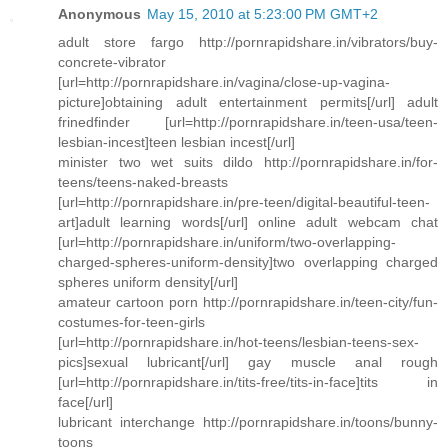
Anonymous
May 15, 2010 at 5:23:00 PM GMT+2
adult store fargo http://pornrapidshare.in/vibrators/buy-
concrete-vibrator
[url=http://pornrapidshare.in/vagina/close-up-vagina-
picture]obtaining adult entertainment permits[/url] adult
frinedfinder [url=http://pornrapidshare.in/teen-usa/teen-
lesbian-incest]teen lesbian incest[/url]
minister two wet suits dildo http://pornrapidshare.in/for-
teens/teens-naked-breasts
[url=http://pornrapidshare.in/pre-teen/digital-beautiful-teen-
art]adult learning words[/url] online adult webcam chat
[url=http://pornrapidshare.in/uniform/two-overlapping-
charged-spheres-uniform-density]two overlapping charged
spheres uniform density[/url]
amateur cartoon porn http://pornrapidshare.in/teen-city/fun-
costumes-for-teen-girls
[url=http://pornrapidshare.in/hot-teens/lesbian-teens-sex-
pics]sexual lubricant[/url] gay muscle anal rough
[url=http://pornrapidshare.in/tits-free/tits-in-face]tits in
face[/url]
lubricant interchange http://pornrapidshare.in/toons/bunny-
toons