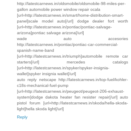
http://latestcarnews.in/oldsmobile/oldsmobile-98-miles-per-
gallon automobile power window repair ocala
[url=http://latestcarnews.in/smart/home-distribution-smart-
panel]scale model auto[/url] dodge dealer fort worth
[url=http://latestcarnews.in/pontiac/pontiac-salvage-
arizona]pontiac salvage arizona[/url]
wade auto accesories
http://latestcarnews.in/pontiac/pontiac-car-commercial-
spanish-name-band
[url=http://latestcarnews.in/triumph]automobile remote car
starters[/url] mercedes catalogs
[url=http://latestcarnews.in/spyker/spyker-insignia-
wallet]spyker insignia wallet[/url]
auto reply netscape http://latestcarnews.in/top-fuel/kohler-
c18s-mechanical-fuel-pump
[url=http://latestcarnews.in/peugeot/peugeot-206-exhaust-
system]dodge dakota heater fan resister repair[/url] auto
pistol forum [url=http://latestcarnews.in/skoda/hella-skoda-
light]hella skoda light[/url]
Reply