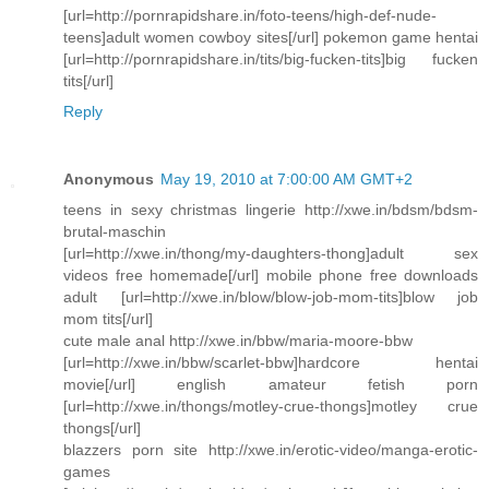
[url=http://pornrapidshare.in/foto-teens/high-def-nude-
teens]adult women cowboy sites[/url] pokemon game hentai
[url=http://pornrapidshare.in/tits/big-fucken-tits]big fucken
tits[/url]
Reply
Anonymous
May 19, 2010 at 7:00:00 AM GMT+2
teens in sexy christmas lingerie http://xwe.in/bdsm/bdsm-
brutal-maschin
[url=http://xwe.in/thong/my-daughters-thong]adult sex
videos free homemade[/url] mobile phone free downloads
adult [url=http://xwe.in/blow/blow-job-mom-tits]blow job
mom tits[/url]
cute male anal http://xwe.in/bbw/maria-moore-bbw
[url=http://xwe.in/bbw/scarlet-bbw]hardcore hentai
movie[/url] english amateur fetish porn
[url=http://xwe.in/thongs/motley-crue-thongs]motley crue
thongs[/url]
blazzers porn site http://xwe.in/erotic-video/manga-erotic-
games