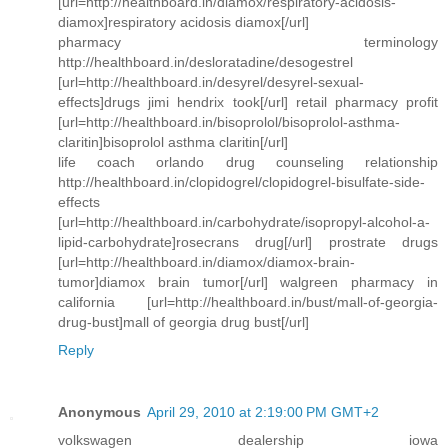
[url=http://healthboard.in/diamox/respiratory-acidosis-
diamox]respiratory acidosis diamox[/url]
pharmacy terminology
http://healthboard.in/desloratadine/desogestrel
[url=http://healthboard.in/desyrel/desyrel-sexual-
effects]drugs jimi hendrix took[/url] retail pharmacy profit
[url=http://healthboard.in/bisoprolol/bisoprolol-asthma-
claritin]bisoprolol asthma claritin[/url]
life coach orlando drug counseling relationship
http://healthboard.in/clopidogrel/clopidogrel-bisulfate-side-
effects
[url=http://healthboard.in/carbohydrate/isopropyl-alcohol-a-
lipid-carbohydrate]rosecrans drug[/url] prostrate drugs
[url=http://healthboard.in/diamox/diamox-brain-
tumor]diamox brain tumor[/url] walgreen pharmacy in
california [url=http://healthboard.in/bust/mall-of-georgia-
drug-bust]mall of georgia drug bust[/url]
Reply
Anonymous
April 29, 2010 at 2:19:00 PM GMT+2
volkswagen dealership iowa