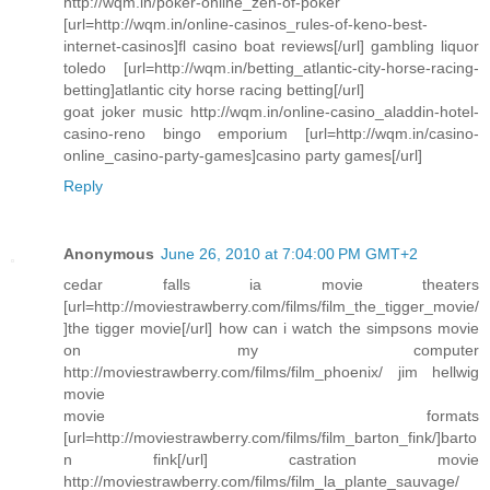
http://wqm.in/poker-online_zen-of-poker
[url=http://wqm.in/online-casinos_rules-of-keno-best-
internet-casinos]fl casino boat reviews[/url] gambling liquor
toledo [url=http://wqm.in/betting_atlantic-city-horse-racing-
betting]atlantic city horse racing betting[/url]
goat joker music http://wqm.in/online-casino_aladdin-hotel-
casino-reno bingo emporium [url=http://wqm.in/casino-
online_casino-party-games]casino party games[/url]
Reply
Anonymous
June 26, 2010 at 7:04:00 PM GMT+2
cedar falls ia movie theaters
[url=http://moviestrawberry.com/films/film_the_tigger_movie/
]the tigger movie[/url] how can i watch the simpsons movie
on my computer
http://moviestrawberry.com/films/film_phoenix/ jim hellwig
movie
movie formats
[url=http://moviestrawberry.com/films/film_barton_fink/]barto
n fink[/url] castration movie
http://moviestrawberry.com/films/film_la_plante_sauvage/