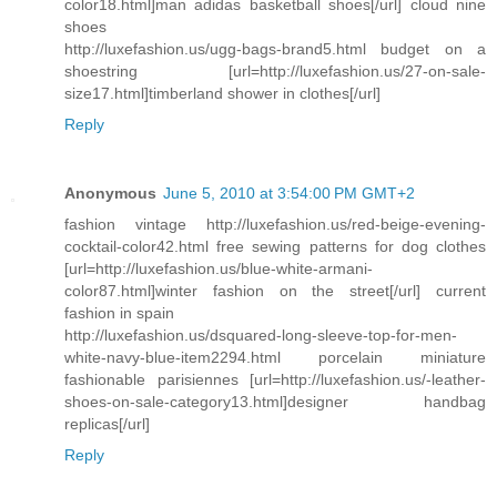
color18.html]man adidas basketball shoes[/url] cloud nine
shoes
http://luxefashion.us/ugg-bags-brand5.html budget on a
shoestring [url=http://luxefashion.us/27-on-sale-
size17.html]timberland shower in clothes[/url]
Reply
Anonymous
June 5, 2010 at 3:54:00 PM GMT+2
fashion vintage http://luxefashion.us/red-beige-evening-
cocktail-color42.html free sewing patterns for dog clothes
[url=http://luxefashion.us/blue-white-armani-
color87.html]winter fashion on the street[/url] current
fashion in spain
http://luxefashion.us/dsquared-long-sleeve-top-for-men-
white-navy-blue-item2294.html porcelain miniature
fashionable parisiennes [url=http://luxefashion.us/-leather-
shoes-on-sale-category13.html]designer handbag
replicas[/url]
Reply