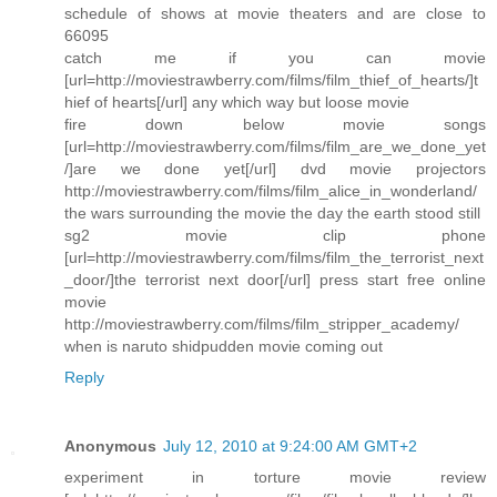
schedule of shows at movie theaters and are close to
66095
catch me if you can movie
[url=http://moviestrawberry.com/films/film_thief_of_hearts/]t
hief of hearts[/url] any which way but loose movie
fire down below movie songs
[url=http://moviestrawberry.com/films/film_are_we_done_yet
/]are we done yet[/url] dvd movie projectors
http://moviestrawberry.com/films/film_alice_in_wonderland/
the wars surrounding the movie the day the earth stood still
sg2 movie clip phone
[url=http://moviestrawberry.com/films/film_the_terrorist_next
_door/]the terrorist next door[/url] press start free online
movie
http://moviestrawberry.com/films/film_stripper_academy/
when is naruto shidpudden movie coming out
Reply
Anonymous
July 12, 2010 at 9:24:00 AM GMT+2
experiment in torture movie review