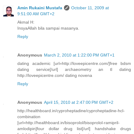
Amin Rukaini Mustafa
October 11, 2009 at
9:51:00 AM GMT+2
Akmal H:
InsyaAllah bila sampai masanya.
Reply
Anonymous
March 2, 2010 at 1:22:00 PM GMT+1
dating academic [url=http://loveepicentre.com/]free bdsm
dating service[/url] archaeometry an tl dating
http://loveepicentre.com/ dating novena
Reply
Anonymous
April 15, 2010 at 2:47:00 PM GMT+2
http://healthboard.in/cyproheptadine/cyproheptadine-hcl-
combination
[url=http://healthboard.in/bisoprolol/bisoprolol-ramipril-
amlodipin]four dollar drug list[/url] handshake drugs