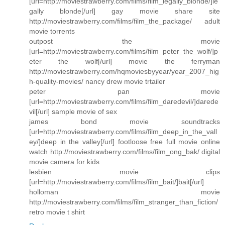
[url=http://moviestrawberry.com/films/film_legally_blonde/]le
gally blonde[/url] gay movie share site
http://moviestrawberry.com/films/film_the_package/ adult
movie torrents
outpost the movie
[url=http://moviestrawberry.com/films/film_peter_the_wolf/]p
eter the wolf[/url] movie the ferryman
http://moviestrawberry.com/hqmoviesbyyear/year_2007_hig
h-quality-movies/ nancy drew movie trtailer
peter pan movie
[url=http://moviestrawberry.com/films/film_daredevil/]darede
vil[/url] sample movie of sex
james bond movie soundtracks
[url=http://moviestrawberry.com/films/film_deep_in_the_vall
ey/]deep in the valley[/url] footloose free full movie online
watch http://moviestrawberry.com/films/film_ong_bak/ digital
movie camera for kids
lesbien movie clips
[url=http://moviestrawberry.com/films/film_bait/]bait[/url]
holloman movie
http://moviestrawberry.com/films/film_stranger_than_fiction/
retro movie t shirt