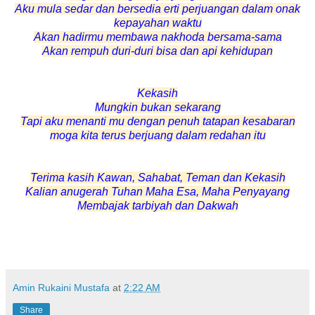
Aku mula sedar dan bersedia erti perjuangan dalam onak
kepayahan waktu
Akan hadirmu membawa nakhoda bersama-sama
Akan rempuh duri-duri bisa dan api kehidupan
Kekasih
Mungkin bukan sekarang
Tapi aku menanti mu dengan penuh tatapan kesabaran
moga kita terus berjuang dalam redahan itu
Terima kasih Kawan, Sahabat, Teman dan Kekasih
Kalian
anugerah Tuhan Maha Esa, Maha Penyayang
Membajak tarbiyah dan Dakwah
Amin Rukaini Mustafa
at
2:22 AM
Share