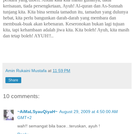
kerisauan, tiada persengketaan, Ayuh! Al-quran dan As-Sunnah
tunjang kita. Kita bina semula tamadun itu, tamadun yang dulunya
hebat, kita perlu bangunkan darah-darah yang membara dan
membuak-buak akan kebenaran. Keseronokan bukan lagi tujuan
kita, tapi kehambaan adalah jiwa kita. Kita boleh! Ayuh, kita masih
dan tetap boleh! AYUH!!..
Amin Rukaini Mustafa
at
11:59 PM
Share
10 comments:
~AiMaLSyauQiyaH~
August 29, 2009 at 4:50:00 AM
GMT+2
wah!! semangat bila bace...teruskan, ayuh !