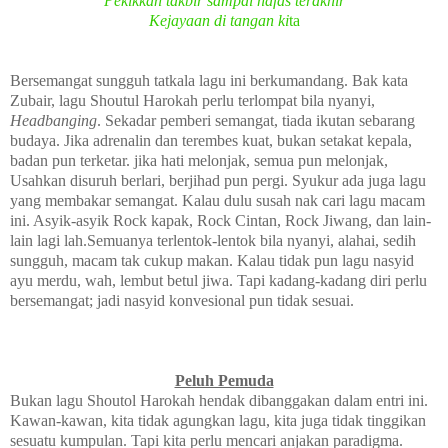
Pekikkan takbir sampai nafas terakhir
Kejayaan di tangan ki
ta
Bersemangat sungguh tatkala lagu ini berkumandang. Bak kata
Zubair, lagu Shoutul Harokah perlu terlompat bila nyanyi,
Headbanging
. Sekadar pemberi semangat, tiada ikutan sebarang
budaya. Jika adrenalin dan terembes kuat, bukan setakat kepala,
badan pun terketar. jika hati melonjak, semua pun melonjak,
Usahkan disuruh berlari, berjihad pun pergi. Syukur ada juga lagu
yang membakar semangat. Kalau dulu susah nak cari lagu macam
ini. Asyik-asyik Rock kapak, Rock Cintan, Rock Jiwang, dan lain-
lain lagi lah.Semuanya terlentok-lentok bila nyanyi, alahai, sedih
sungguh, macam tak cukup makan. Kalau tidak pun lagu nasyid
ayu merdu, wah, lembut betul jiwa. Tapi kadang-kadang diri perlu
bersemangat; jadi nasyid konvesional pun tidak sesuai.
Peluh Pemuda
Bukan lagu Shoutol Harokah hendak dibanggakan dalam entri ini.
Kawan-kawan, kita tidak agungkan lagu, kita juga tidak tinggikan
sesuatu kumpulan. Tapi kita perlu mencari anjakan paradigma.