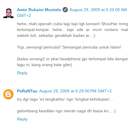
Amin Rukaini Mustafa
August 29, 2009 at 6:33:00 AM
GMT+2
hehe, ntah,xpenah cuba lagi tapi tgk konsert ShouHar mmg
terlompat-lompat. hehe.. tapi xde ar mcm rockers mat
saleeh tuh, sekadar gerakkah badan je.. :)
Yup, semangt pemuda!! Semangat pemuda untuk Islam!
(kalao sorang2 or pkai headphone jgn terlompat bila dengar
lagu ni, kang orang kate giler)
Reply
PeRaNTau
August 29, 2009 at 6:29:00 PM GMT+2
try dgr lagu 'ini langkahku' ngn 'bingkai kehidupan'...
gelombang keadilan ngn merah saga dh biasa kn... :)
Reply