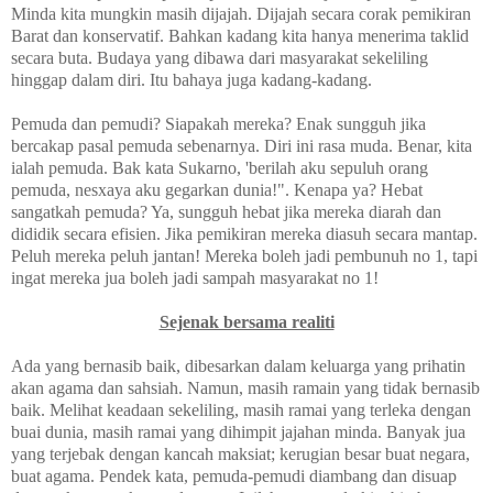
Minda kita mungkin masih dijajah. Dijajah secara corak pemikiran
Barat dan konservatif. Bahkan kadang kita hanya menerima taklid
secara buta. Budaya yang dibawa dari masyarakat sekeliling
hinggap dalam diri. Itu bahaya juga kadang-kadang.
Pemuda dan pemudi? Siapakah mereka? Enak sungguh jika
bercakap pasal pemuda sebenarnya. Diri ini rasa muda. Benar, kita
ialah pemuda. Bak kata Sukarno, 'berilah aku sepuluh orang
pemuda, nesxaya aku gegarkan dunia!". Kenapa ya? Hebat
sangatkah pemuda? Ya, sungguh hebat jika mereka diarah dan
dididik secara efisien. Jika pemikiran mereka diasuh secara mantap.
Peluh mereka peluh jantan! Mereka boleh jadi pembunuh no 1, tapi
ingat mereka jua boleh jadi sampah masyarakat no 1!
Sejenak bersama realiti
Ada yang bernasib baik, dibesarkan dalam keluarga yang prihatin
akan agama dan sahsiah. Namun, masih ramain yang tidak bernasib
baik. Melihat keadaan sekeliling, masih ramai yang terleka dengan
buai dunia, masih ramai yang dihimpit jajahan minda. Banyak jua
yang terjebak dengan kancah maksiat; kerugian besar buat negara,
buat agama. Pendek kata, pemuda-pemudi diambang dan disuap