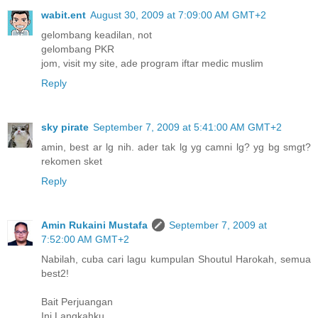
wabit.ent
August 30, 2009 at 7:09:00 AM GMT+2
gelombang keadilan, not
gelombang PKR
jom, visit my site, ade program iftar medic muslim
Reply
sky pirate
September 7, 2009 at 5:41:00 AM GMT+2
amin, best ar lg nih. ader tak lg yg camni lg? yg bg smgt?
rekomen sket
Reply
Amin Rukaini Mustafa
September 7, 2009 at
7:52:00 AM GMT+2
Nabilah, cuba cari lagu kumpulan Shoutul Harokah, semua
best2!
Bait Perjuangan
Ini Langkahku