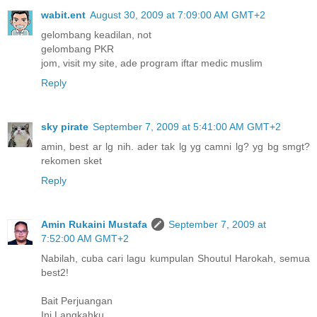
wabit.ent
August 30, 2009 at 7:09:00 AM GMT+2
gelombang keadilan, not
gelombang PKR
jom, visit my site, ade program iftar medic muslim
Reply
sky pirate
September 7, 2009 at 5:41:00 AM GMT+2
amin, best ar lg nih. ader tak lg yg camni lg? yg bg smgt?
rekomen sket
Reply
Amin Rukaini Mustafa
September 7, 2009 at
7:52:00 AM GMT+2
Nabilah, cuba cari lagu kumpulan Shoutul Harokah, semua
best2!
Bait Perjuangan
Ini Langkahku