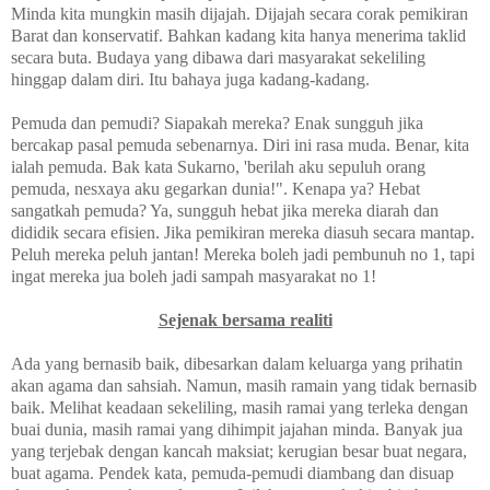
Minda kita mungkin masih dijajah. Dijajah secara corak pemikiran
Barat dan konservatif. Bahkan kadang kita hanya menerima taklid
secara buta. Budaya yang dibawa dari masyarakat sekeliling
hinggap dalam diri. Itu bahaya juga kadang-kadang.
Pemuda dan pemudi? Siapakah mereka? Enak sungguh jika
bercakap pasal pemuda sebenarnya. Diri ini rasa muda. Benar, kita
ialah pemuda. Bak kata Sukarno, 'berilah aku sepuluh orang
pemuda, nesxaya aku gegarkan dunia!". Kenapa ya? Hebat
sangatkah pemuda? Ya, sungguh hebat jika mereka diarah dan
dididik secara efisien. Jika pemikiran mereka diasuh secara mantap.
Peluh mereka peluh jantan! Mereka boleh jadi pembunuh no 1, tapi
ingat mereka jua boleh jadi sampah masyarakat no 1!
Sejenak bersama realiti
Ada yang bernasib baik, dibesarkan dalam keluarga yang prihatin
akan agama dan sahsiah. Namun, masih ramain yang tidak bernasib
baik. Melihat keadaan sekeliling, masih ramai yang terleka dengan
buai dunia, masih ramai yang dihimpit jajahan minda. Banyak jua
yang terjebak dengan kancah maksiat; kerugian besar buat negara,
buat agama. Pendek kata, pemuda-pemudi diambang dan disuap