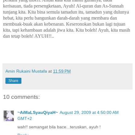
kerisauan, tiada persengketaan, Ayuh! Al-quran dan As-Sunnah
tunjang kita. Kita bina semula tamadun itu, tamadun yang dulunya
hebat, kita perlu bangunkan darah-darah yang membara dan
membuak-buak akan kebenaran. Keseronokan bukan lagi tujuan
kita, tapi kehambaan adalah jiwa kita. Kita boleh! Ayuh, kita masih
dan tetap boleh! AYUH!!..
Amin Rukaini Mustafa
at
11:59 PM
Share
10 comments:
~AiMaLSyauQiyaH~
August 29, 2009 at 4:50:00 AM
GMT+2
wah!! semangat bila bace...teruskan, ayuh !