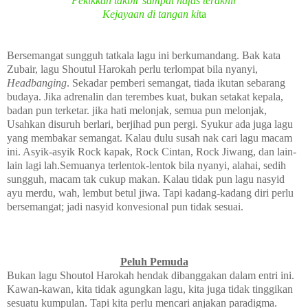
Pekikkan takbir sampai nafas terakhir
Kejayaan di tangan ki
ta
Bersemangat sungguh tatkala lagu ini berkumandang. Bak kata
Zubair, lagu Shoutul Harokah perlu terlompat bila nyanyi,
Headbanging
. Sekadar pemberi semangat, tiada ikutan sebarang
budaya. Jika adrenalin dan terembes kuat, bukan setakat kepala,
badan pun terketar. jika hati melonjak, semua pun melonjak,
Usahkan disuruh berlari, berjihad pun pergi. Syukur ada juga lagu
yang membakar semangat. Kalau dulu susah nak cari lagu macam
ini. Asyik-asyik Rock kapak, Rock Cintan, Rock Jiwang, dan lain-
lain lagi lah.Semuanya terlentok-lentok bila nyanyi, alahai, sedih
sungguh, macam tak cukup makan. Kalau tidak pun lagu nasyid
ayu merdu, wah, lembut betul jiwa. Tapi kadang-kadang diri perlu
bersemangat; jadi nasyid konvesional pun tidak sesuai.
Peluh Pemuda
Bukan lagu Shoutol Harokah hendak dibanggakan dalam entri ini.
Kawan-kawan, kita tidak agungkan lagu, kita juga tidak tinggikan
sesuatu kumpulan. Tapi kita perlu mencari anjakan paradigma.