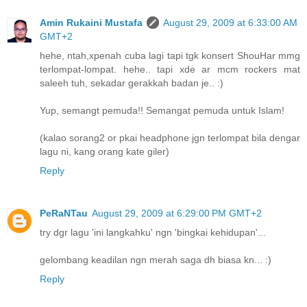
Amin Rukaini Mustafa
August 29, 2009 at 6:33:00 AM
GMT+2
hehe, ntah,xpenah cuba lagi tapi tgk konsert ShouHar mmg
terlompat-lompat. hehe.. tapi xde ar mcm rockers mat
saleeh tuh, sekadar gerakkah badan je.. :)
Yup, semangt pemuda!! Semangat pemuda untuk Islam!
(kalao sorang2 or pkai headphone jgn terlompat bila dengar
lagu ni, kang orang kate giler)
Reply
PeRaNTau
August 29, 2009 at 6:29:00 PM GMT+2
try dgr lagu 'ini langkahku' ngn 'bingkai kehidupan'...
gelombang keadilan ngn merah saga dh biasa kn... :)
Reply