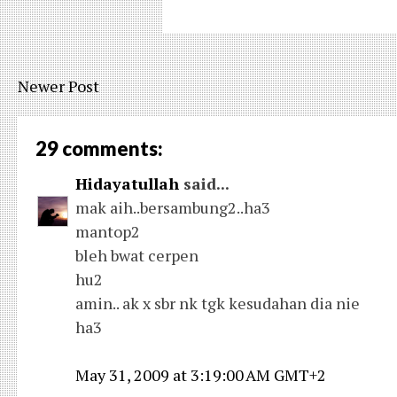
Newer Post
29 comments:
Hidayatullah
said...
mak aih..bersambung2..ha3
mantop2
bleh bwat cerpen
hu2
amin.. ak x sbr nk tgk kesudahan dia nie
ha3
May 31, 2009 at 3:19:00 AM GMT+2