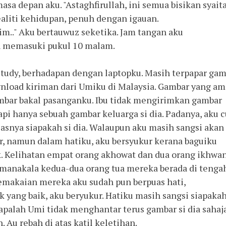
a depan aku. "Astaghfirullah, ini semua bisikan syaita
ealiti kehidupan, penuh dengan igauan.
im.." Aku bertauwuz seketika. Jam tangan aku
 memasuki pukul 10 malam.
study, berhadapan dengan laptopku. Masih terpapar ga
wnload kiriman dari Umiku di Malaysia. Gambar yang am
mbar bakal pasanganku. Ibu tidak mengirimkan gambar
api hanya sebuah gambar keluarga si dia. Padanya, aku 
asnya siapakah si dia. Walaupun aku masih sangsi akan
ar, namun dalam hatiku, aku bersyukur kerana baguiku
k. Kelihatan empat orang akhowat dan dua orang ikhwa
 manakala kedua-dua orang tua mereka berada di tenga
emakaian mereka aku sudah pun berpuas hati,
yang baik, aku beryukur. Hatiku masih sangsi siapakah
napalah Umi tidak menghantar terus gambar si dia sahaj
 Au rebah di atas katil keletihan.