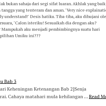
 bukan sahaja dari segi sifat luaran. Akhlak yang baik
angga yang tenteram dan aman. "Very nice explainat
ly understand!" Desis hatiku. Tiba-tiba, aku dihujani ol
rsuara, "Calon isteriku! Sesuaikah dia dengan aku?
? Mampukah aku menjadi pembimbingnya suatu hari
 pilihan Umiku ini???
du Bab 3
ri Keheningan Ketenangan Bab 2]Senja
rai. Cahaya matahari mula kehilangan …
Read M