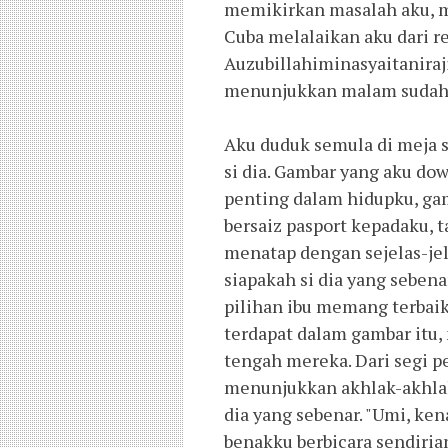
memikirkan masalah aku, mas
Cuba melalaikan aku dari r
Auzubillahiminasyaitaniraj
menunjukkan malam sudah
Aku duduk semula di meja 
si dia. Gambar yang aku do
penting dalam hidupku, ga
bersaiz pasport kepadaku, t
menatap dengan sejelas-jel
siapakah si dia yang seben
pilihan ibu memang terbai
terdapat dalam gambar itu,
tengah mereka. Dari segi p
menunjukkan akhlak-akhlak 
dia yang sebenar. "Umi, ke
benakku berbicara sendirian.