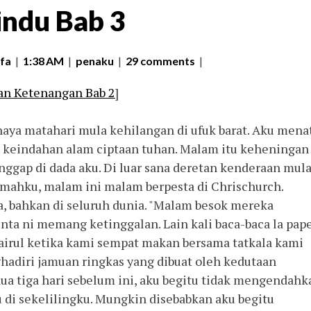
indu Bab 3
fa
|
1:38 AM
|
penaku
|
29 comments
|
an Ketenangan Bab 2
]
haya matahari mula kehilangan di ufuk barat. Aku mena
t keindahan alam ciptaan tuhan. Malam itu keheningan
ggap di dada aku. Di luar sana deretan kenderaan mul
umahku, malam ini malam berpesta di Chrischurch.
ja, bahkan di seluruh dunia. "Malam besok mereka
nta ni memang ketinggalan. Lain kali baca-baca la pap
hairul ketika kami sempat makan bersama tatkala kami
adiri jamuan ringkas yang dibuat oleh kedutaan
ua tiga hari sebelum ini, aku begitu tidak mengendahk
 di sekelilingku. Mungkin disebabkan aku begitu