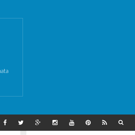
ata
F
T
G
I
Y
P
F
S
A
W
O
N
O
I
E
E
C
I
O
S
U
N
E
A