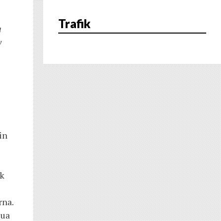
Trafik
a
w
in
ak
rna.
jua