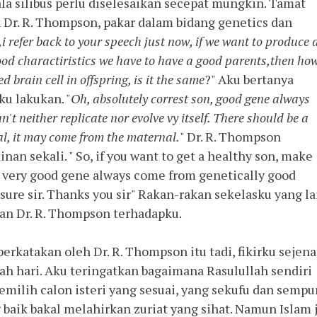
gala silibus perlu diselesaikan secepat mungkin. Tamat
 Dr. R. Thompson, pakar dalam bidang genetics dan
,i refer back to your speech just now, if we want to produce 
ood charactiristics we have to have a good parents,then ho
 brain cell in offspring, is it the same
?" Aku bertanya
ku lakukan. "
Oh, absolutely correst son, good gene always
n't neither replicate nor evolve vy itself. There should be a
nal, it may come from the maternal.
" Dr. R. Thompson
n sekali. " So, if you want to get a healthy son, make
 a very good gene always come from genetically good
, sure sir. Thanks you sir" Rakan-rakan sekelasku yang la
n Dr. R. Thompson terhadapku.
erkatakan oleh Dr. R. Thompson itu tadi, fikirku sejen
h hari. Aku teringatkan bagaimana Rasulullah sendiri
lih calon isteri yang sesuai, yang sekufu dan sempu
 baik bakal melahirkan zuriat yang sihat. Namun Islam 