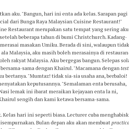
an aku. "Bangun, hari ini enta ada kelas. Sarapan pagi
cial dari Bunga Raya Malaysian Cuisine Restaurant!"
ine Restaurant merupakan satu tempat yang sering aku
 setelah beberapa tahun di bumi Christchurch. Kadang-
 merasai masakan Umiku. Berada di sini, walaupun tida
ala Malaysia, aku masih boleh merasainya di restauran
leh rakyat Malaysia. Aku bergegas bangun. Selepas sola
pan bersama-sama dengan Khairul. "Macamana dengan
test
 bertanya. "Mumtaz! tidak sia-sia usaha ana, berbaloi!
 menyatakan keputusannya. "Semalaman enta berusaha,
Nasi lemak ini ibarat meraikan kejayaan enta la ni,
 Khairul sengih dan kami ketawa bersama-sama.
 Kelas hari ini seperti biasa. Lecturer cuba menghabis
m disempurnakan. Bulan depan aku akan membuat
practic