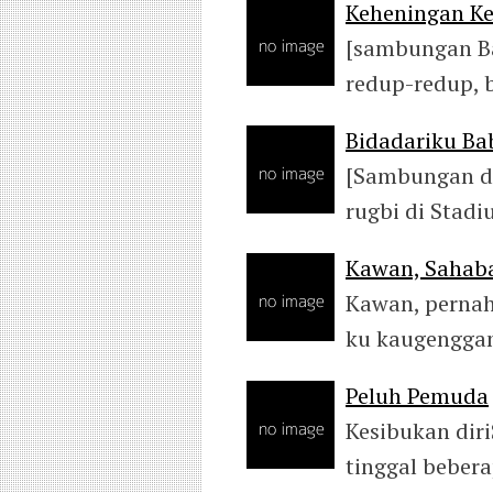
Keheningan Ke
[sambungan Ba
redup-redup, 
Bidadariku Ba
[Sambungan da
rugbi di Stad
Kawan, Sahaba
Kawan, pernah
ku kaugenggam
Peluh Pemuda
Kesibukan diri
tinggal beber