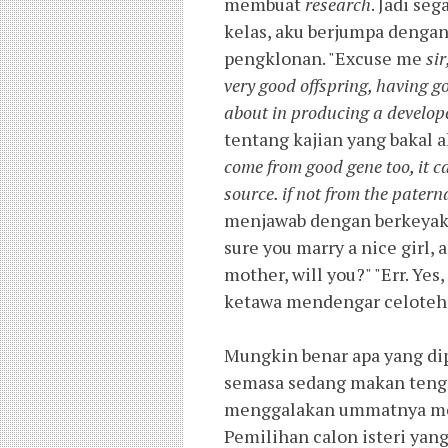
membuat
research
. Jadi se
kelas, aku berjumpa dengan
pengklonan. "Excuse me
sir
very good offspring, having g
about in producing a developed
tentang kajian yang bakal a
come from good gene too, it ca
source. if not from the pater
menjawab dengan berkeyakina
sure you marry a nice girl,
mother, will you?" "Err. Yes
ketawa mendengar celoteha
Mungkin benar apa yang dip
semasa sedang makan tenga
menggalakan ummatnya memi
Pemilihan calon isteri yang