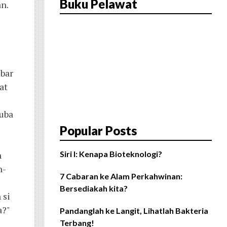
Buku Pelawat
n.
mbar
at
cuba
Popular Posts
n
Siri I: Kenapa Bioteknologi?
h-
7 Cabaran ke Alam Perkahwinan:
Bersediakah kita?
 si
a?"
Pandanglah ke Langit, Lihatlah Bakteria
Terbang!