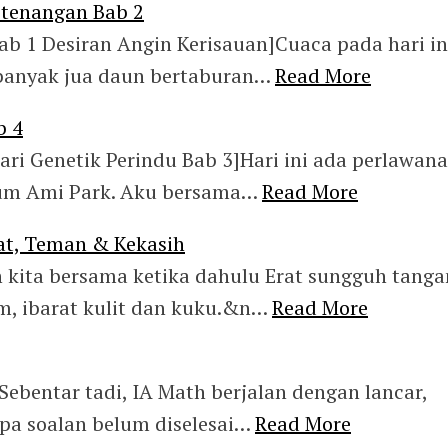
tenangan Bab 2
b 1 Desiran Angin Kerisauan]Cuaca pada hari in
banyak jua daun bertaburan…
Read More
b 4
ri Genetik Perindu Bab 3]Hari ini ada perlawan
ium Ami Park. Aku bersama…
Read More
t, Teman & Kekasih
 kita bersama ketika dahulu Erat sungguh tanga
, ibarat kulit dan kuku.&n…
Read More
Sebentar tadi, IA Math berjalan dengan lancar,
apa soalan belum diselesai…
Read More