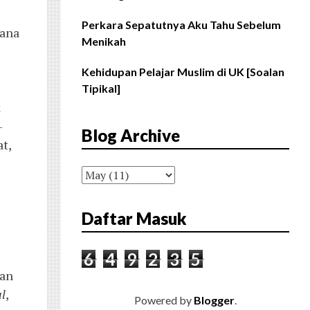
Perkara Sepatutnya Aku Tahu Sebelum
 ana
Menikah
Kehidupan Pelajar Muslim di UK [Soalan
Tipikal]
k
-
Blog Archive
t,
Daftar Masuk
6
4
9
2
3
5
kan
al
,
Powered by
Blogger
.