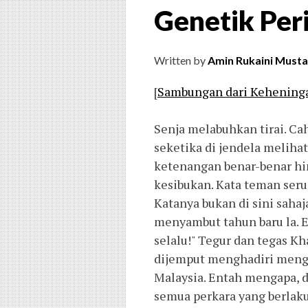
Genetik Per
Written by
Amin Rukaini Musta
[
Sambungan dari Kehening
Senja melabuhkan tirai. Ca
seketika di jendela meliha
ketenangan benar-benar hin
kesibukan. Kata teman ser
Katanya bukan di sini saha
menyambut tahun baru la. E
selalu!" Tegur dan tegas K
dijemput menghadiri mengh
Malaysia. Entah mengapa, d
semua perkara yang berlaku