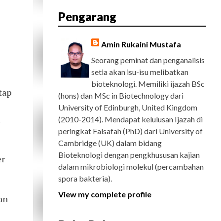
E
T
G
T
T
T
D
R
Pengarang
B
T
L
A
U
E
C
O
E
E
G
B
R
H
O
R
P
R
E
E
K
L
A
S
Amin Rukaini Mustafa
U
M
T
S
Seorang peminat dan penganalisis
setia akan isu-isu melibatkan
bioteknologi. Memiliki ijazah BSc
tap
(hons) dan MSc in Biotechnology dari
University of Edinburgh, United Kingdom
a
(2010-2014). Mendapat kelulusan Ijazah di
peringkat Falsafah (PhD) dari University of
Cambridge (UK) dalam bidang
Bioteknologi dengan pengkhususan kajian
er
dalam mikrobiologi molekul (percambahan
spora bakteria).
View my complete profile
an