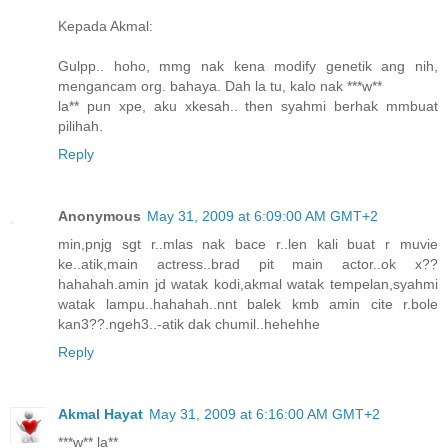
Kepada Akmal:
Gulpp.. hoho, mmg nak kena modify genetik ang nih,
mengancam org. bahaya. Dah la tu, kalo nak ***w**
la** pun xpe, aku xkesah.. then syahmi berhak mmbuat
pilihah.
Reply
Anonymous
May 31, 2009 at 6:09:00 AM GMT+2
min,pnjg sgt r..mlas nak bace r..len kali buat r muvie
ke..atik,main actress..brad pit main actor..ok x??
hahahah.amin jd watak kodi,akmal watak tempelan,syahmi
watak lampu..hahahah..nnt balek kmb amin cite r.bole
kan3??.ngeh3..-atik dak chumil..hehehhe
Reply
Akmal Hayat
May 31, 2009 at 6:16:00 AM GMT+2
***w** la**