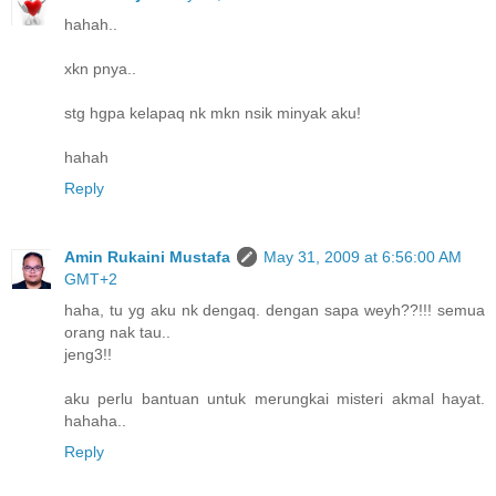
hahah..
xkn pnya..
stg hgpa kelapaq nk mkn nsik minyak aku!
hahah
Reply
Amin Rukaini Mustafa
May 31, 2009 at 6:56:00 AM
GMT+2
haha, tu yg aku nk dengaq. dengan sapa weyh??!!! semua
orang nak tau..
jeng3!!
aku perlu bantuan untuk merungkai misteri akmal hayat.
hahaha..
Reply