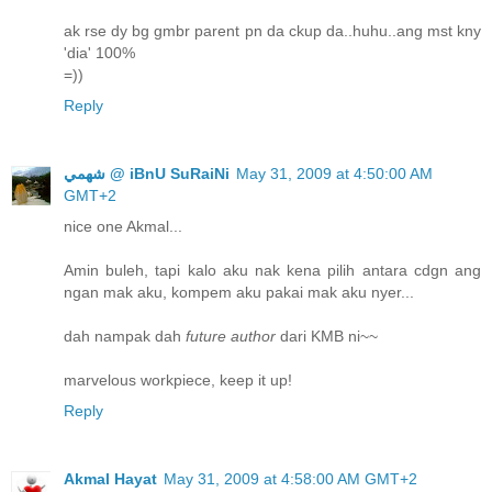
ak rse dy bg gmbr parent pn da ckup da..huhu..ang mst kny
'dia' 100%
=))
Reply
ﺷﻬﻤﻲ @ iBnU SuRaiNi
May 31, 2009 at 4:50:00 AM
GMT+2
nice one Akmal...
Amin buleh, tapi kalo aku nak kena pilih antara cdgn ang
ngan mak aku, kompem aku pakai mak aku nyer...
dah nampak dah
future author
dari KMB ni~~
marvelous workpiece, keep it up!
Reply
Akmal Hayat
May 31, 2009 at 4:58:00 AM GMT+2