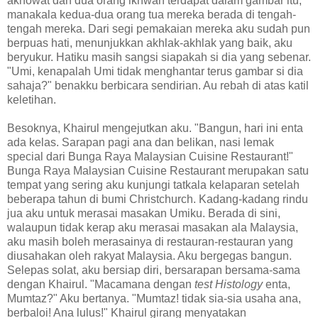
akhowat dan dua orang ikhwan terdapat dalam gambar itu,
manakala kedua-dua orang tua mereka berada di tengah-
tengah mereka. Dari segi pemakaian mereka aku sudah pun
berpuas hati, menunjukkan akhlak-akhlak yang baik, aku
beryukur. Hatiku masih sangsi siapakah si dia yang sebenar.
"Umi, kenapalah Umi tidak menghantar terus gambar si dia
sahaja?" benakku berbicara sendirian. Au rebah di atas katil
keletihan.
Besoknya, Khairul mengejutkan aku. "Bangun, hari ini enta
ada kelas. Sarapan pagi ana dan belikan, nasi lemak
special dari Bunga Raya Malaysian Cuisine Restaurant!"
Bunga Raya Malaysian Cuisine Restaurant merupakan satu
tempat yang sering aku kunjungi tatkala kelaparan setelah
beberapa tahun di bumi Christchurch. Kadang-kadang rindu
jua aku untuk merasai masakan Umiku. Berada di sini,
walaupun tidak kerap aku merasai masakan ala Malaysia,
aku masih boleh merasainya di restauran-restauran yang
diusahakan oleh rakyat Malaysia. Aku bergegas bangun.
Selepas solat, aku bersiap diri, bersarapan bersama-sama
dengan Khairul. "Macamana dengan
test Histology
enta,
Mumtaz?" Aku bertanya. "Mumtaz! tidak sia-sia usaha ana,
berbaloi! Ana lulus!" Khairul girang menyatakan