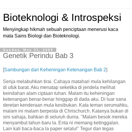
Bioteknologi & Introspeksi
Menyingkap hikmah sebuah penciptaan menerusi kaca
mata Sains Biologi dan Bioteknologi.
Sunday, May 31, 2009
Genetik Perindu Bab 3
[
Sambungan dari Keheningan Ketenangan Bab 2
]
Senja melabuhkan tirai. Cahaya matahari mula kehilangan
di ufuk barat. Aku menatap seketika di jendela melihat
keindahan alam ciptaan tuhan. Malam itu keheningan
ketenangan benar-benar hinggap di dada aku. Di luar sana
deretan kenderaan mula kesibukan. Kata teman serumahku,
malam ini malam berpesta di Chrischurch. Katanya bukan di
sini sahaja, bahkan di seluruh dunia. "Malam besok mereka
menyambut tahun baru la. Enta ni memang ketinggalan.
Lain kali baca-baca la paper selalu!" Tegur dan tegas