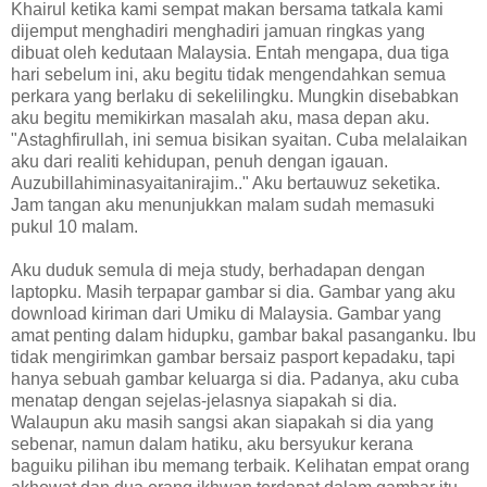
Khairul ketika kami sempat makan bersama tatkala kami
dijemput menghadiri menghadiri jamuan ringkas yang
dibuat oleh kedutaan Malaysia. Entah mengapa, dua tiga
hari sebelum ini, aku begitu tidak mengendahkan semua
perkara yang berlaku di sekelilingku. Mungkin disebabkan
aku begitu memikirkan masalah aku, masa depan aku.
"Astaghfirullah, ini semua bisikan syaitan. Cuba melalaikan
aku dari realiti kehidupan, penuh dengan igauan.
Auzubillahiminasyaitanirajim.." Aku bertauwuz seketika.
Jam tangan aku menunjukkan malam sudah memasuki
pukul 10 malam.
Aku duduk semula di meja study, berhadapan dengan
laptopku. Masih terpapar gambar si dia. Gambar yang aku
download kiriman dari Umiku di Malaysia. Gambar yang
amat penting dalam hidupku, gambar bakal pasanganku. Ibu
tidak mengirimkan gambar bersaiz pasport kepadaku, tapi
hanya sebuah gambar keluarga si dia. Padanya, aku cuba
menatap dengan sejelas-jelasnya siapakah si dia.
Walaupun aku masih sangsi akan siapakah si dia yang
sebenar, namun dalam hatiku, aku bersyukur kerana
baguiku pilihan ibu memang terbaik. Kelihatan empat orang