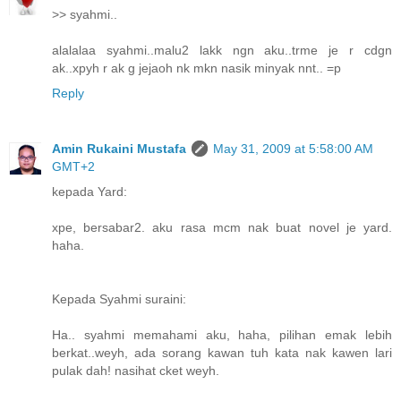
>> syahmi..
alalalaa syahmi..malu2 lakk ngn aku..trme je r cdgn
ak..xpyh r ak g jejaoh nk mkn nasik minyak nnt.. =p
Reply
Amin Rukaini Mustafa
May 31, 2009 at 5:58:00 AM
GMT+2
kepada Yard:
xpe, bersabar2. aku rasa mcm nak buat novel je yard.
haha.
Kepada Syahmi suraini:
Ha.. syahmi memahami aku, haha, pilihan emak lebih
berkat..weyh, ada sorang kawan tuh kata nak kawen lari
pulak dah! nasihat cket weyh.