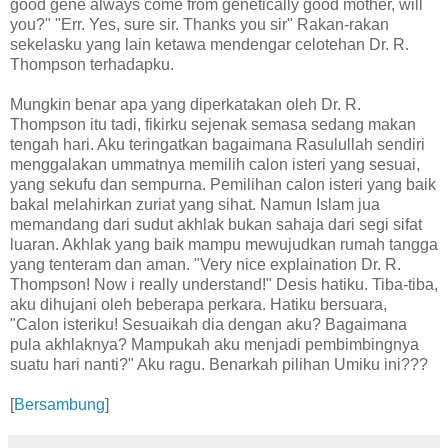
good gene always come from genetically good mother, will
you?" "Err. Yes, sure sir. Thanks you sir" Rakan-rakan
sekelasku yang lain ketawa mendengar celotehan Dr. R.
Thompson terhadapku.
Mungkin benar apa yang diperkatakan oleh Dr. R.
Thompson itu tadi, fikirku sejenak semasa sedang makan
tengah hari. Aku teringatkan bagaimana Rasulullah sendiri
menggalakan ummatnya memilih calon isteri yang sesuai,
yang sekufu dan sempurna. Pemilihan calon isteri yang baik
bakal melahirkan zuriat yang sihat. Namun Islam jua
memandang dari sudut akhlak bukan sahaja dari segi sifat
luaran. Akhlak yang baik mampu mewujudkan rumah tangga
yang tenteram dan aman. "Very nice explaination Dr. R.
Thompson! Now i really understand!" Desis hatiku. Tiba-tiba,
aku dihujani oleh beberapa perkara. Hatiku bersuara,
"Calon isteriku! Sesuaikah dia dengan aku? Bagaimana
pula akhlaknya? Mampukah aku menjadi pembimbingnya
suatu hari nanti?" Aku ragu. Benarkah pilihan Umiku ini???
[
Bersambung
]