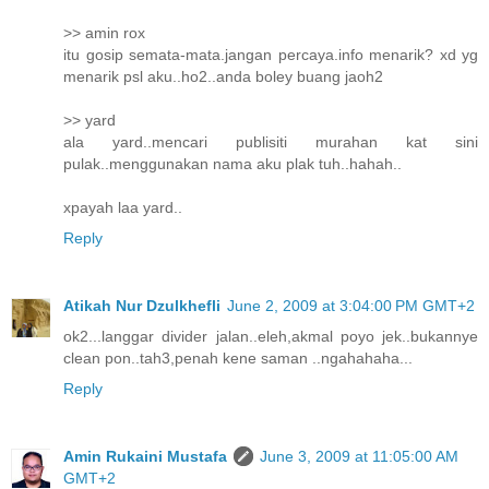
>> amin rox
itu gosip semata-mata.jangan percaya.info menarik? xd yg
menarik psl aku..ho2..anda boley buang jaoh2
>> yard
ala yard..mencari publisiti murahan kat sini
pulak..menggunakan nama aku plak tuh..hahah..
xpayah laa yard..
Reply
Atikah Nur Dzulkhefli
June 2, 2009 at 3:04:00 PM GMT+2
ok2...langgar divider jalan..eleh,akmal poyo jek..bukannye
clean pon..tah3,penah kene saman ..ngahahaha...
Reply
Amin Rukaini Mustafa
June 3, 2009 at 11:05:00 AM
GMT+2