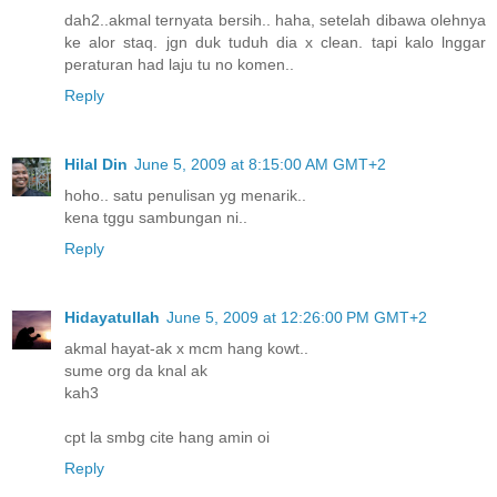
dah2..akmal ternyata bersih.. haha, setelah dibawa olehnya
ke alor staq. jgn duk tuduh dia x clean. tapi kalo lnggar
peraturan had laju tu no komen..
Reply
Hilal Din
June 5, 2009 at 8:15:00 AM GMT+2
hoho.. satu penulisan yg menarik..
kena tggu sambungan ni..
Reply
Hidayatullah
June 5, 2009 at 12:26:00 PM GMT+2
akmal hayat-ak x mcm hang kowt..
sume org da knal ak
kah3
cpt la smbg cite hang amin oi
Reply