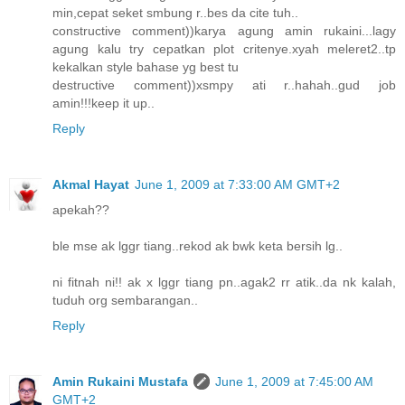
min,cepat seket smbung r..bes da cite tuh..
constructive comment))karya agung amin rukaini...lagy
agung kalu try cepatkan plot critenye.xyah meleret2..tp
kekalkan style bahase yg best tu
destructive comment))xsmpy ati r..hahah..gud job
amin!!!keep it up..
Reply
Akmal Hayat
June 1, 2009 at 7:33:00 AM GMT+2
apekah??
ble mse ak lggr tiang..rekod ak bwk keta bersih lg..
ni fitnah ni!! ak x lggr tiang pn..agak2 rr atik..da nk kalah,
tuduh org sembarangan..
Reply
Amin Rukaini Mustafa
June 1, 2009 at 7:45:00 AM
GMT+2