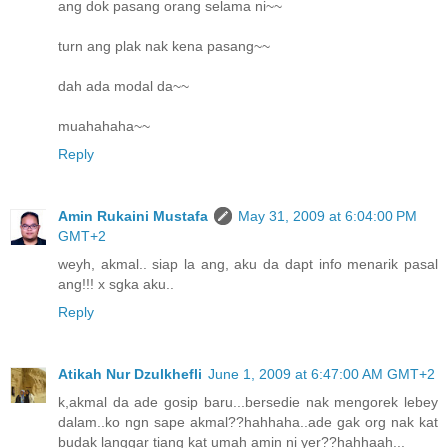
ang dok pasang orang selama ni~~
turn ang plak nak kena pasang~~
dah ada modal da~~
muahahaha~~
Reply
Amin Rukaini Mustafa
May 31, 2009 at 6:04:00 PM
GMT+2
weyh, akmal.. siap la ang, aku da dapt info menarik pasal
ang!!! x sgka aku..
Reply
Atikah Nur Dzulkhefli
June 1, 2009 at 6:47:00 AM GMT+2
k,akmal da ade gosip baru...bersedie nak mengorek lebey
dalam..ko ngn sape akmal??hahhaha..ade gak org nak kat
budak langgar tiang kat umah amin ni yer??hahhaah...