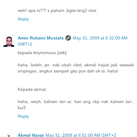
weh! apa ni??! x paham..bgtw terg2 cket
Reply
Amin Rukaini Mustafa
May 31, 2009 at 6:32:00 AM
GMT+2
kepada Anynomous [atik]:
haha, boleh, jer. nak ubah cket, akmal hayat jadi watwak
smpingan, angkut sampah gitu pun dah ok la. haha!
Kepada akmal,
haha, weyh, kahwin lari ar. kan ang ckp nak kahwin lari..
kui3
Reply
Akmal Hayat
May 31, 2009 at 6:51:00 AM GMT+2