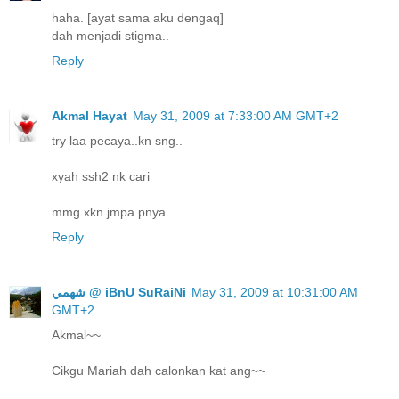
haha. [ayat sama aku dengaq]
dah menjadi stigma..
Reply
Akmal Hayat
May 31, 2009 at 7:33:00 AM GMT+2
try laa pecaya..kn sng..
xyah ssh2 nk cari
mmg xkn jmpa pnya
Reply
ﺷﻬﻤﻲ @ iBnU SuRaiNi
May 31, 2009 at 10:31:00 AM
GMT+2
Akmal~~
Cikgu Mariah dah calonkan kat ang~~