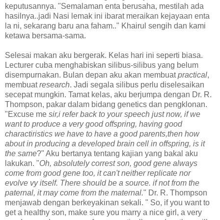
keputusannya. "Semalaman enta berusaha, mestilah ada
hasilnya..jadi Nasi lemak ini ibarat meraikan kejayaan enta
la ni, sekarang baru ana faham.." Khairul sengih dan kami
ketawa bersama-sama.
Selesai makan aku bergerak. Kelas hari ini seperti biasa.
Lecturer cuba menghabiskan silibus-silibus yang belum
disempurnakan. Bulan depan aku akan membuat
practical
,
membuat
research
. Jadi segala silibus perlu diselesaikan
secepat mungkin. Tamat kelas, aku berjumpa dengan Dr. R.
Thompson, pakar dalam bidang genetics dan pengklonan.
"Excuse me
sir,i refer back to your speech just now, if we
want to produce a very good offspring, having good
charactiristics we have to have a good parents,then how
about in producing a developed brain cell in offspring, is it
the same
?" Aku bertanya tentang kajian yang bakal aku
lakukan. "
Oh, absolutely correst son, good gene always
come from good gene too, it can't neither replicate nor
evolve vy itself. There should be a source. if not from the
paternal, it may come from the maternal.
" Dr. R. Thompson
menjawab dengan berkeyakinan sekali. " So, if you want to
get a healthy son, make sure you marry a nice girl, a very