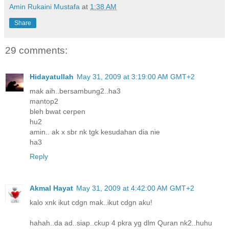
Amin Rukaini Mustafa
at
1:38 AM
Share
29 comments:
Hidayatullah
May 31, 2009 at 3:19:00 AM GMT+2
mak aih..bersambung2..ha3
mantop2
bleh bwat cerpen
hu2
amin.. ak x sbr nk tgk kesudahan dia nie
ha3
Reply
Akmal Hayat
May 31, 2009 at 4:42:00 AM GMT+2
kalo xnk ikut cdgn mak..ikut cdgn aku!
hahah..da ad..siap..ckup 4 pkra yg dlm Quran nk2..huhu