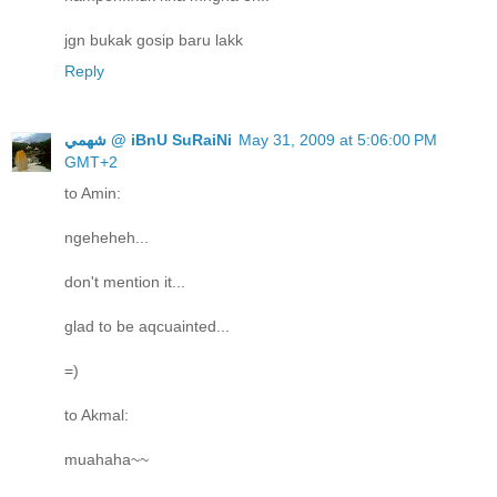
jgn bukak gosip baru lakk
Reply
ﺷﻬﻤﻲ @ iBnU SuRaiNi
May 31, 2009 at 5:06:00 PM
GMT+2
to Amin:
ngeheheh...
don't mention it...
glad to be aqcuainted...
=)
to Akmal:
muahaha~~