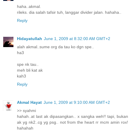
haha..akmal.
rileks. dia salah tafsir tuh, langgar divider jalan. hahaha..
Reply
Hidayatullah
June 1, 2009 at 8:32:00 AM GMT+2
alah akmal..sume org da tau ko dgn spe..
ha3
spe nk tau..
meh bli kat ak
kah3
Reply
Akmal Hayat
June 1, 2009 at 9:10:00 AM GMT+2
>> syahmi
hahah..at last ak dipasangkan.. x sangka weh!! tapi, bukan
ak yg nk2..cg yg psg.. not from the heart rr mcm amin rox!
hahahah