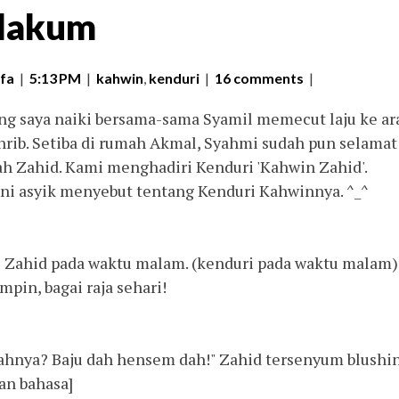
ulakum
fa
|
5:13 PM
|
kahwin
,
kenduri
|
16 comments
|
ang saya naiki bersama-sama Syamil memecut laju ke ar
ghrib. Setiba di rumah Akmal, Syahmi sudah pun selamat
ah Zahid. Kami menghadiri Kenduri 'Kahwin Zahid'.
ini asyik menyebut tentang Kenduri Kahwinnya. ^_^
 Zahid pada waktu malam. (kenduri pada waktu malam)
pin, bagai raja sehari!
ahnya? Baju dah hensem dah!" Zahid tersenyum blushin
an bahasa]