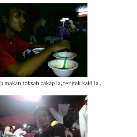
b makan toksah cakap la, tengok kaki la..