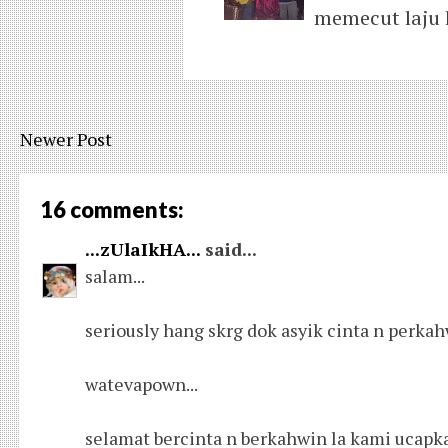
memecut laju k
Newer Post
16 comments:
...zUlaIkHA...
said...
salam...
seriously hang skrg dok asyik cinta n perkah
watevapown...
selamat bercinta n berkahwin la kami ucapka