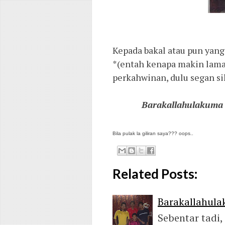
Kepada bakal atau pun yang
*(entah kenapa makin lama
perkahwinan, dulu segan si
Barakallahulakuma
Bila pulak la giliran saya??? oops..
Related Posts:
Barakallahul
Sebentar tadi