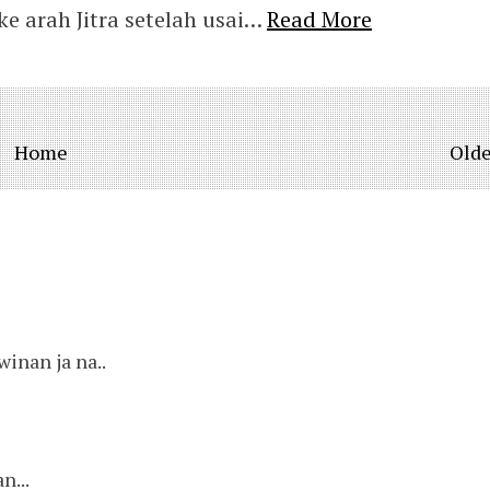
e arah Jitra setelah usai…
Read More
Home
Olde
winan ja na..
n...