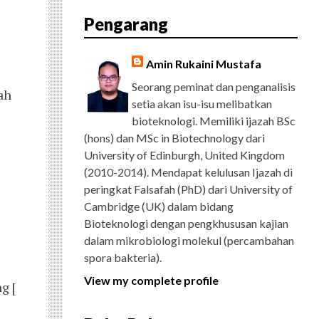
E
T
G
T
T
T
D
R
Pengarang
B
T
L
A
U
E
C
O
E
E
G
B
R
H
O
R
P
R
E
E
K
L
A
S
Amin Rukaini Mustafa
U
M
T
S
Seorang peminat dan penganalisis
ah
setia akan isu-isu melibatkan
bioteknologi. Memiliki ijazah BSc
(hons) dan MSc in Biotechnology dari
University of Edinburgh, United Kingdom
(2010-2014). Mendapat kelulusan Ijazah di
peringkat Falsafah (PhD) dari University of
Cambridge (UK) dalam bidang
Bioteknologi dengan pengkhususan kajian
dalam mikrobiologi molekul (percambahan
spora bakteria).
View my complete profile
g [