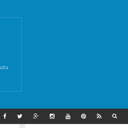
ata
F
T
G
I
Y
P
F
S
A
W
O
N
O
I
E
E
C
I
O
S
U
N
E
A