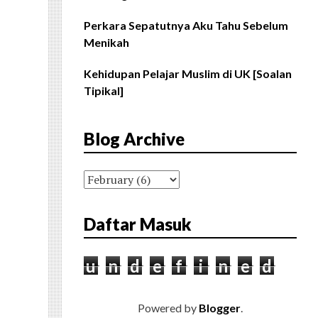
Perkara Sepatutnya Aku Tahu Sebelum
Menikah
Kehidupan Pelajar Muslim di UK [Soalan
Tipikal]
Blog Archive
Daftar Masuk
u
n
d
e
f
i
n
e
d
Powered by
Blogger
.