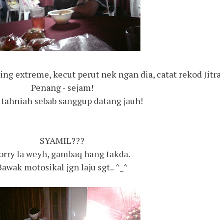
ing extreme, kecut perut nek ngan dia, catat rekod Jitr
Penang - sejam!
 tahniah sebab sanggup datang jauh!
SYAMIL???
orry la weyh, gambaq hang takda.
Bawak motosikal jgn laju sgt.. ^_^