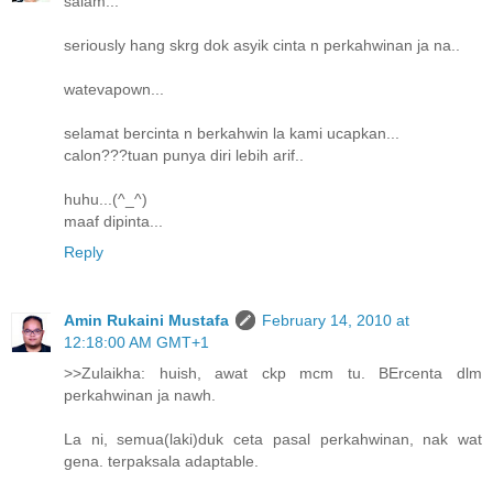
salam...
seriously hang skrg dok asyik cinta n perkahwinan ja na..
watevapown...
selamat bercinta n berkahwin la kami ucapkan...
calon???tuan punya diri lebih arif..
huhu...(^_^)
maaf dipinta...
Reply
Amin Rukaini Mustafa
February 14, 2010 at
12:18:00 AM GMT+1
>>Zulaikha: huish, awat ckp mcm tu. BErcenta dlm
perkahwinan ja nawh.
La ni, semua(laki)duk ceta pasal perkahwinan, nak wat
gena. terpaksala adaptable.