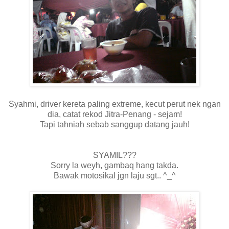
Syahmi, driver kereta paling extreme, kecut perut nek ngan
dia, catat rekod Jitra-Penang - sejam!
Tapi tahniah sebab sanggup datang jauh!
SYAMIL???
Sorry la weyh, gambaq hang takda.
Bawak motosikal jgn laju sgt.. ^_^