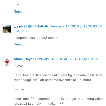
^_^
Reply
ﺷﻬﻤﻲ @ iBnU SuRaiNi
February 14, 2010 at 12:35:00 PM
GMT+1
kompem kecut babat2 anda~
Reply
Akmal Hayat
February 14, 2010 at 12:54:00 PM GMT+1
> syahmi
haha..bez practice kot dok dlm keta hg..spa ada mslh darah
rendah/tggi, sila2lah bersama syahmi slalu..huhuhu
> amin
cena amin?? statement tu billy punya..aku mengiyakan
jek..sdp2 ja eh pky nma aku.. :PP