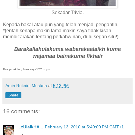
Sekadar Trivia.
Kepada bakal atau pun yang telah menjadi pengantin,
*(entah kenapa makin lama makin saya tidak kisah
membicarakan tentang perkahwinan, dulu segan silu!)
Barakallahulakuma wabarakaalaikh kuma
wajamaa bainakuma fikhair
Bila pulak la giliran saya??? oops..
Amin Rukaini Mustafa
at
5:13 PM
Share
16 comments:
...zUlaIkHA...
February 13, 2010 at 5:49:00 PM GMT+1