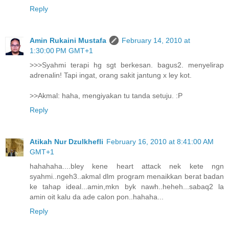
Reply
Amin Rukaini Mustafa
February 14, 2010 at
1:30:00 PM GMT+1
>>>Syahmi terapi hg sgt berkesan. bagus2. menyelirap
adrenalin! Tapi ingat, orang sakit jantung x ley kot.
>>Akmal: haha, mengiyakan tu tanda setuju. :P
Reply
Atikah Nur Dzulkhefli
February 16, 2010 at 8:41:00 AM
GMT+1
hahahaha....bley kene heart attack nek kete ngn
syahmi..ngeh3..akmal dlm program menaikkan berat badan
ke tahap ideal...amin,mkn byk nawh..heheh...sabaq2 la
amin oit kalu da ade calon pon..hahaha...
Reply