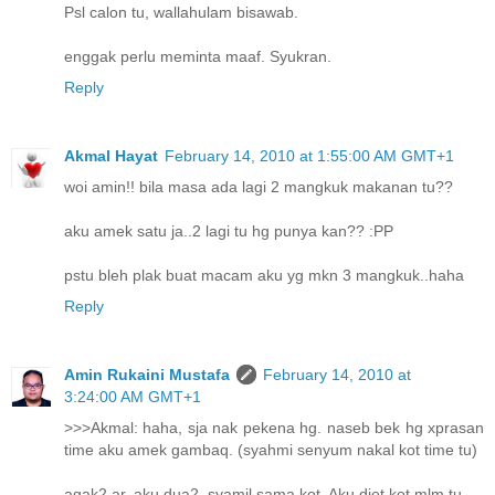
Psl calon tu, wallahulam bisawab.
enggak perlu meminta maaf. Syukran.
Reply
Akmal Hayat
February 14, 2010 at 1:55:00 AM GMT+1
woi amin!! bila masa ada lagi 2 mangkuk makanan tu??
aku amek satu ja..2 lagi tu hg punya kan?? :PP
pstu bleh plak buat macam aku yg mkn 3 mangkuk..haha
Reply
Amin Rukaini Mustafa
February 14, 2010 at
3:24:00 AM GMT+1
>>>Akmal: haha, sja nak pekena hg. naseb bek hg xprasan
time aku amek gambaq. (syahmi senyum nakal kot time tu)
agak2 ar, aku dua2, syamil sama kot. Aku diet kot mlm tu.