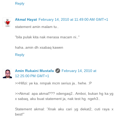
Reply
Akmal Hayat
February 14, 2010 at 11:49:00 AM GMT+1
statement amin malam tu..
"bila pulak kita nak merasa macam ni.."
haha..amin dh xsabaq kawen
Reply
Amin Rukaini Mustafa
February 14, 2010 at
12:25:00 PM GMT+1
>>Hifizi: ye ka. nmpak mcm serius ja.. hehe. :P
>>Akmal: apa akmal??? xdengaq2.. Amboi, bukan hg ka yg
x sabaq, aku buat statement ja, nak test hg. ngeh3..
Statement akmal: 'Xnak aku cari yg dekat2, cuti raya x
best!"