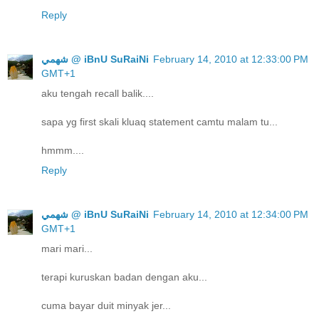
Reply
ﺷﻬﻤﻲ @ iBnU SuRaiNi
February 14, 2010 at 12:33:00 PM
GMT+1
aku tengah recall balik....
sapa yg first skali kluaq statement camtu malam tu...
hmmm....
Reply
ﺷﻬﻤﻲ @ iBnU SuRaiNi
February 14, 2010 at 12:34:00 PM
GMT+1
mari mari...
terapi kuruskan badan dengan aku...
cuma bayar duit minyak jer...