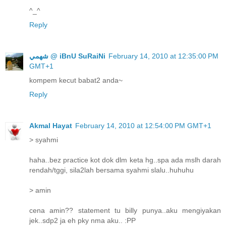
^_^
Reply
ﺷﻬﻤﻲ @ iBnU SuRaiNi
February 14, 2010 at 12:35:00 PM
GMT+1
kompem kecut babat2 anda~
Reply
Akmal Hayat
February 14, 2010 at 12:54:00 PM GMT+1
> syahmi
haha..bez practice kot dok dlm keta hg..spa ada mslh darah
rendah/tggi, sila2lah bersama syahmi slalu..huhuhu
> amin
cena amin?? statement tu billy punya..aku mengiyakan
jek..sdp2 ja eh pky nma aku.. :PP