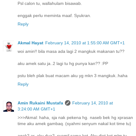
Psl calon tu, wallahulam bisawab.
enggak perlu meminta maaf. Syukran.
Reply
Akmal Hayat
February 14, 2010 at 1:55:00 AM GMT+1
woi amin!! bila masa ada lagi 2 mangkuk makanan tu??
aku amek satu ja..2 lagi tu hg punya kan?? :PP
pstu bleh plak buat macam aku yg mkn 3 mangkuk..haha
Reply
Amin Rukaini Mustafa
February 14, 2010 at
3:24:00 AM GMT+1
>>>Akmal: haha, sja nak pekena hg. naseb bek hg xprasan
time aku amek gambaq. (syahmi senyum nakal kot time tu)
agak2 ar, aku dua2, syamil sama kot. Aku diet kot mlm tu.