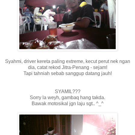
Syahmi, driver kereta paling extreme, kecut perut nek ngan
dia, catat rekod Jitra-Penang - sejam!
Tapi tahniah sebab sanggup datang jauh!
SYAMIL???
Sorry la weyh, gambaq hang takda.
Bawak motosikal jgn laju sgt.. ^_^