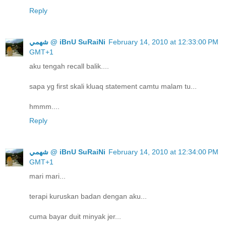
Reply
ﺷﻬﻤﻲ @ iBnU SuRaiNi
February 14, 2010 at 12:33:00 PM
GMT+1
aku tengah recall balik....
sapa yg first skali kluaq statement camtu malam tu...
hmmm....
Reply
ﺷﻬﻤﻲ @ iBnU SuRaiNi
February 14, 2010 at 12:34:00 PM
GMT+1
mari mari...
terapi kuruskan badan dengan aku...
cuma bayar duit minyak jer...