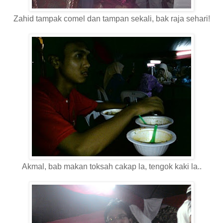
Zahid tampak comel dan tampan sekali, bak raja sehari!
Akmal, bab makan toksah cakap la, tengok kaki la..