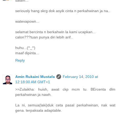
salam...
seriously hang skrg dok asyik cinta n perkahwinan ja na..
watevapown...
selamat bercinta n berkahwin la kami ucapkan...
calon???tuan punya diri lebih arif..
huhu...(^_^)
maaf dipinta...
Reply
Amin Rukaini Mustafa
February 14, 2010 at
12:18:00 AM GMT+1
>>Zulaikha: huish, awat ckp mcm tu. BErcenta dlm
perkahwinan ja nawh.
La ni, semua(laki)duk ceta pasal perkahwinan, nak wat
gena. terpaksala adaptable.