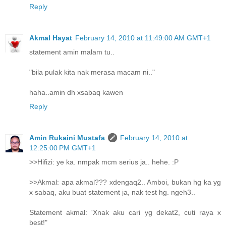
Reply
Akmal Hayat
February 14, 2010 at 11:49:00 AM GMT+1
statement amin malam tu..
"bila pulak kita nak merasa macam ni.."
haha..amin dh xsabaq kawen
Reply
Amin Rukaini Mustafa
February 14, 2010 at
12:25:00 PM GMT+1
>>Hifizi: ye ka. nmpak mcm serius ja.. hehe. :P
>>Akmal: apa akmal??? xdengaq2.. Amboi, bukan hg ka yg
x sabaq, aku buat statement ja, nak test hg. ngeh3..
Statement akmal: 'Xnak aku cari yg dekat2, cuti raya x
best!"