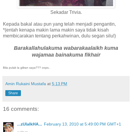
Sekadar Trivia.
Kepada bakal atau pun yang telah menjadi pengantin,
*(entah kenapa makin lama makin saya tidak kisah
membicarakan tentang perkahwinan, dulu segan silu!)
Barakallahulakuma wabarakaalaikh kuma
wajamaa bainakuma fikhair
Bila pulak la giliran saya??? oops..
Amin Rukaini Mustafa
at
5:13 PM
Share
16 comments:
...zUlaIkHA...
February 13, 2010 at 5:49:00 PM GMT+1