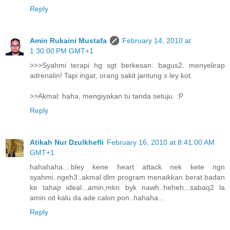
Reply
Amin Rukaini Mustafa
February 14, 2010 at
1:30:00 PM GMT+1
>>>Syahmi terapi hg sgt berkesan. bagus2. menyelirap
adrenalin! Tapi ingat, orang sakit jantung x ley kot.
>>Akmal: haha, mengiyakan tu tanda setuju. :P
Reply
Atikah Nur Dzulkhefli
February 16, 2010 at 8:41:00 AM
GMT+1
hahahaha....bley kene heart attack nek kete ngn
syahmi..ngeh3..akmal dlm program menaikkan berat badan
ke tahap ideal...amin,mkn byk nawh..heheh...sabaq2 la
amin oit kalu da ade calon pon..hahaha...
Reply