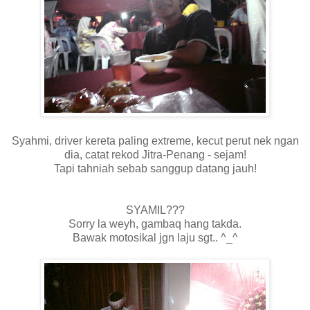
Syahmi, driver kereta paling extreme, kecut perut nek ngan
dia, catat rekod Jitra-Penang - sejam!
Tapi tahniah sebab sanggup datang jauh!
SYAMIL???
Sorry la weyh, gambaq hang takda.
Bawak motosikal jgn laju sgt.. ^_^