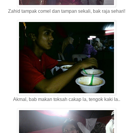
Zahid tampak comel dan tampan sekali, bak raja sehari!
Akmal, bab makan toksah cakap la, tengok kaki la..