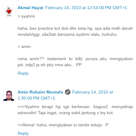
Akmal Hayat
February 14, 2010 at 12:54:00 PM GMT+1
> syahmi
haha..bez practice kot dok dlm keta hg..spa ada mslh darah
rendah/tggi, sila2lah bersama syahmi slalu..huhuhu
> amin
cena amin?? statement tu billy punya..aku mengiyakan
jek..sdp2 ja eh pky nma aku.. :PP
Reply
Amin Rukaini Mustafa
February 14, 2010 at
1:30:00 PM GMT+1
>>>Syahmi terapi hg sgt berkesan. bagus2. menyelirap
adrenalin! Tapi ingat, orang sakit jantung x ley kot.
>>Akmal: haha, mengiyakan tu tanda setuju. :P
Reply