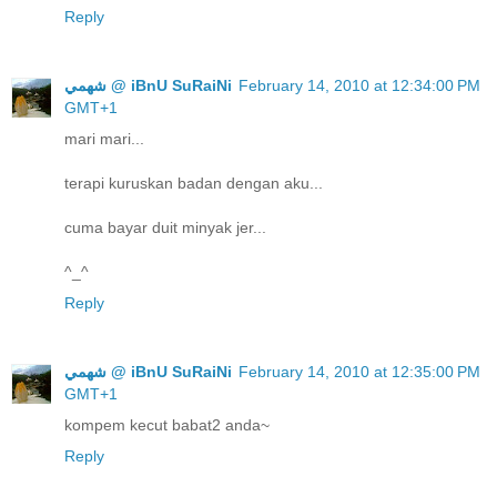
Reply
ﺷﻬﻤﻲ @ iBnU SuRaiNi
February 14, 2010 at 12:34:00 PM
GMT+1
mari mari...
terapi kuruskan badan dengan aku...
cuma bayar duit minyak jer...
^_^
Reply
ﺷﻬﻤﻲ @ iBnU SuRaiNi
February 14, 2010 at 12:35:00 PM
GMT+1
kompem kecut babat2 anda~
Reply