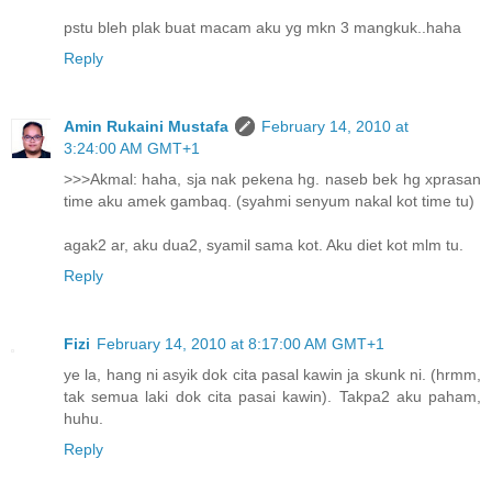
pstu bleh plak buat macam aku yg mkn 3 mangkuk..haha
Reply
Amin Rukaini Mustafa
February 14, 2010 at
3:24:00 AM GMT+1
>>>Akmal: haha, sja nak pekena hg. naseb bek hg xprasan
time aku amek gambaq. (syahmi senyum nakal kot time tu)
agak2 ar, aku dua2, syamil sama kot. Aku diet kot mlm tu.
Reply
Fizi
February 14, 2010 at 8:17:00 AM GMT+1
ye la, hang ni asyik dok cita pasal kawin ja skunk ni. (hrmm,
tak semua laki dok cita pasai kawin). Takpa2 aku paham,
huhu.
Reply