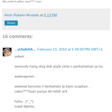
Bila pulak la giliran saya??? oops..
Amin Rukaini Mustafa
at
5:13 PM
Share
16 comments:
...zUlaIkHA...
February 13, 2010 at 5:49:00 PM GMT+1
salam...
seriously hang skrg dok asyik cinta n perkahwinan ja na..
watevapown...
selamat bercinta n berkahwin la kami ucapkan...
calon???tuan punya diri lebih arif..
huhu...(^_^)
maaf dipinta...