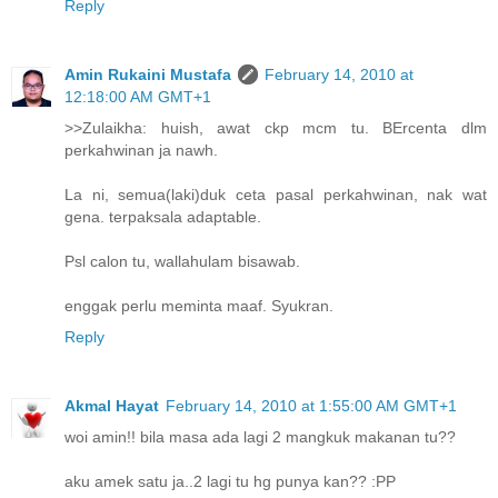
Reply
Amin Rukaini Mustafa
February 14, 2010 at
12:18:00 AM GMT+1
>>Zulaikha: huish, awat ckp mcm tu. BErcenta dlm
perkahwinan ja nawh.
La ni, semua(laki)duk ceta pasal perkahwinan, nak wat
gena. terpaksala adaptable.
Psl calon tu, wallahulam bisawab.
enggak perlu meminta maaf. Syukran.
Reply
Akmal Hayat
February 14, 2010 at 1:55:00 AM GMT+1
woi amin!! bila masa ada lagi 2 mangkuk makanan tu??
aku amek satu ja..2 lagi tu hg punya kan?? :PP