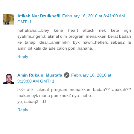
Atikah Nur Dzulkhefli
February 16, 2010 at 8:41:00 AM
GMT+1
hahahaha....bley kene heart attack nek kete ngn
syahmi..ngeh3..akmal dlm program menaikkan berat badan
ke tahap ideal...amin,mkn byk nawh..heheh...sabaq2 la
amin oit kalu da ade calon pon..hahaha...
Reply
Amin Rukaini Mustafa
February 16, 2010 at
9:19:00 AM GMT+1
>>> atik: akmal program menaikkan badan?? apakah??
makan byk mana pun xnek2 nya. hehe..
ye, sabaq2.. :D
Reply