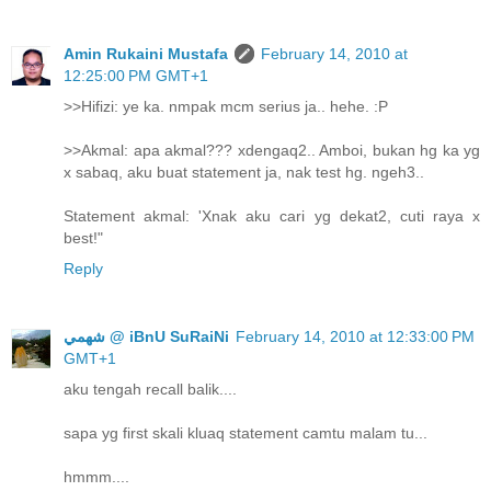
Amin Rukaini Mustafa
February 14, 2010 at
12:25:00 PM GMT+1
>>Hifizi: ye ka. nmpak mcm serius ja.. hehe. :P
>>Akmal: apa akmal??? xdengaq2.. Amboi, bukan hg ka yg
x sabaq, aku buat statement ja, nak test hg. ngeh3..
Statement akmal: 'Xnak aku cari yg dekat2, cuti raya x
best!"
Reply
ﺷﻬﻤﻲ @ iBnU SuRaiNi
February 14, 2010 at 12:33:00 PM
GMT+1
aku tengah recall balik....
sapa yg first skali kluaq statement camtu malam tu...
hmmm....