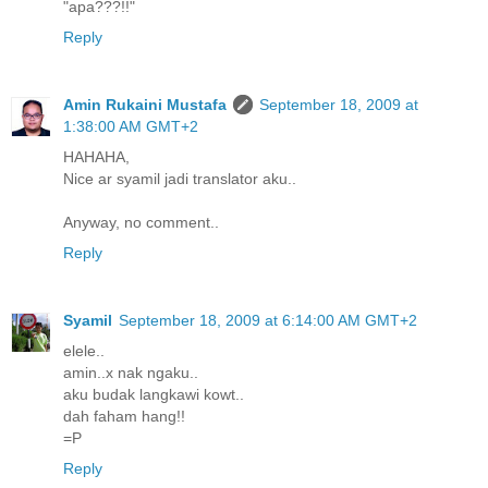
"apa???!!"
Reply
Amin Rukaini Mustafa
September 18, 2009 at
1:38:00 AM GMT+2
HAHAHA,
Nice ar syamil jadi translator aku..
Anyway, no comment..
Reply
Syamil
September 18, 2009 at 6:14:00 AM GMT+2
elele..
amin..x nak ngaku..
aku budak langkawi kowt..
dah faham hang!!
=P
Reply