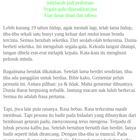
istikharah jadi pedoman
Segala-gala dipasakkan jua
Atas dasar iman dan takwa
Lebih kurang 19 tahun hidup, agak mentah lagi, telah lama hidup,
tiba-tiba sekali satu bunyi yang keluar dari mulut insan bonda
tercinta. Semua berubah seketika. Diri seolah-olah terkesima. Dunia
berheti seketika. Ini mengubah segala-gala. Kekuda langsir ditatapi,
tangan dihela erat-erat melapik kepala. Kata-kata itu menghuni
pelusuk minda.
Bagaimana hendak dikatakan. Setelah lama berdiri sendirian, tiba-
tiba ada panggilan untuk berdua. Bibir kaku. Gementar peluh
pemuda ini. Antara pilihan: ya & tidak. Maha gementar dibuatnya.
Dunia ibarat berpusing terbalik. Jantung macam nak luluh berkecai.
Semua itu adalah frasa pertama.
Tapi, jiwa lain pula rasanya. Rasa bebas. Rasa terkesima masih
membuai. Tapi pesona itu hadir pada bidadari yang dibunyikan dari
hembusan getaran padu, menyonsong terus mengena. Terpadu di
lubuk pesona kalbu jua. Setelah bertahun bertatih dan berdiri. Ianya
hadir seperti tidak dirancang. Dengan tiba-tiba ia muncul. Pada