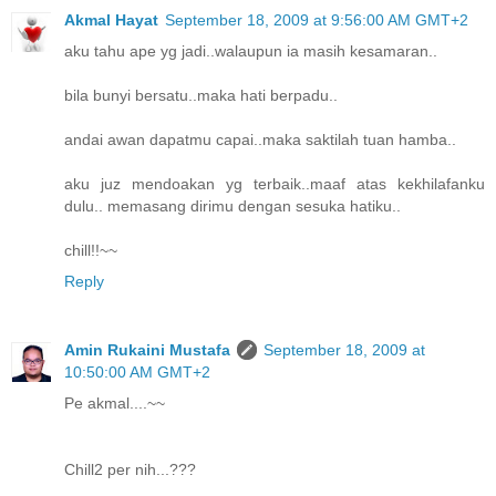
Akmal Hayat
September 18, 2009 at 9:56:00 AM GMT+2
aku tahu ape yg jadi..walaupun ia masih kesamaran..
bila bunyi bersatu..maka hati berpadu..
andai awan dapatmu capai..maka saktilah tuan hamba..
aku juz mendoakan yg terbaik..maaf atas kekhilafanku
dulu.. memasang dirimu dengan sesuka hatiku..
chill!!~~
Reply
Amin Rukaini Mustafa
September 18, 2009 at
10:50:00 AM GMT+2
Pe akmal....~~
Chill2 per nih...???