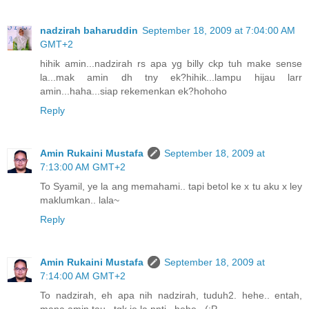
nadzirah baharuddin
September 18, 2009 at 7:04:00 AM
GMT+2
hihik amin...nadzirah rs apa yg billy ckp tuh make sense
la...mak amin dh tny ek?hihik...lampu hijau larr
amin...haha...siap rekemenkan ek?hohoho
Reply
Amin Rukaini Mustafa
September 18, 2009 at
7:13:00 AM GMT+2
To Syamil, ye la ang memahami.. tapi betol ke x tu aku x ley
maklumkan.. lala~
Reply
Amin Rukaini Mustafa
September 18, 2009 at
7:14:00 AM GMT+2
To nadzirah, eh apa nih nadzirah, tuduh2. hehe.. entah,
mana amin tau.. tgk je la nnti.. hehe.. (:P