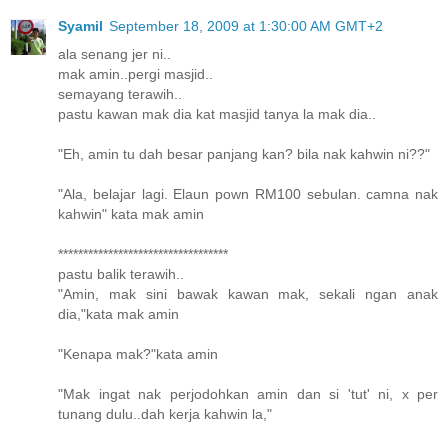
Syamil
September 18, 2009 at 1:30:00 AM GMT+2
ala senang jer ni..
mak amin..pergi masjid..
semayang terawih..
pastu kawan mak dia kat masjid tanya la mak dia..
"Eh, amin tu dah besar panjang kan? bila nak kahwin ni??"
"Ala, belajar lagi. Elaun pown RM100 sebulan. camna nak
kahwin" kata mak amin
**********************************
pastu balik terawih..
"Amin, mak sini bawak kawan mak, sekali ngan anak
dia,"kata mak amin
"Kenapa mak?"kata amin
"Mak ingat nak perjodohkan amin dan si 'tut' ni, x per
tunang dulu..dah kerja kahwin la,"