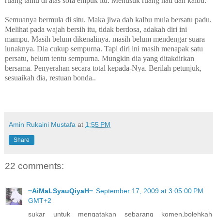
ruang tamu di atas sofa empuk itu. Menusuk ruang hati dan kalbu.
Semuanya bermula di situ. Maka jiwa dah kalbu mula bersatu padu.
Melihat pada wajah bersih itu, tidak berdosa, adakah diri ini
mampu. Masih belum dikenalinya. masih belum mendengar suara
lunaknya. Dia cukup sempurna. Tapi diri ini masih menapak satu
persatu, belum tentu sempurna. Mungkin dia yang ditakdirkan
bersama. Penyerahan secara total kepada-Nya. Berilah petunjuk,
sesuaikah dia, restuan bonda..
Amin Rukaini Mustafa
at
1:55 PM
Share
22 comments:
~AiMaLSyauQiyaH~
September 17, 2009 at 3:05:00 PM
GMT+2
sukar untuk mengatakan sebarang komen,bolehkah