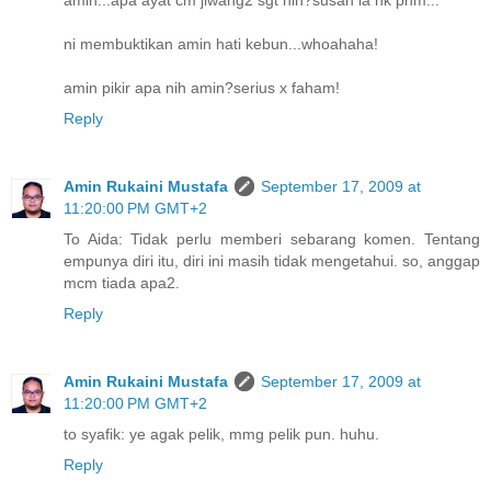
amin...apa ayat cm jiwang2 sgt nih?susah la nk phm...
ni membuktikan amin hati kebun...whoahaha!
amin pikir apa nih amin?serius x faham!
Reply
Amin Rukaini Mustafa
September 17, 2009 at
11:20:00 PM GMT+2
To Aida: Tidak perlu memberi sebarang komen. Tentang
empunya diri itu, diri ini masih tidak mengetahui. so, anggap
mcm tiada apa2.
Reply
Amin Rukaini Mustafa
September 17, 2009 at
11:20:00 PM GMT+2
to syafik: ye agak pelik, mmg pelik pun. huhu.
Reply