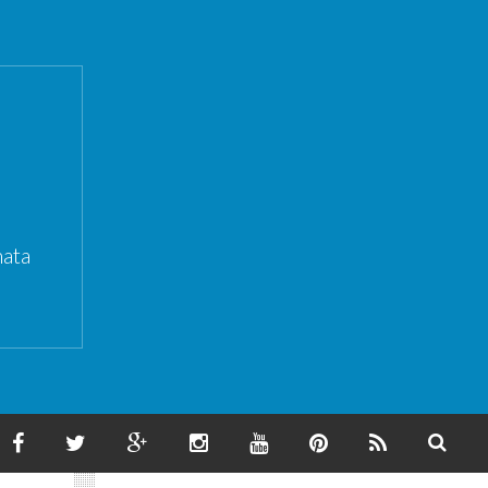
ata
F
T
G
I
Y
P
F
S
A
W
O
N
O
I
E
E
C
I
O
S
U
N
E
A