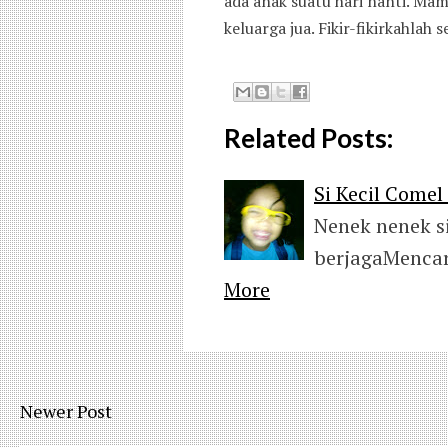
ada anak suatu hari nanti. Mam
keluarga jua. Fikir-fikirkahlah 
Related Posts:
Si Kecil Comel 
Nenek nenek s
berjagaMenca
More
Newer Post