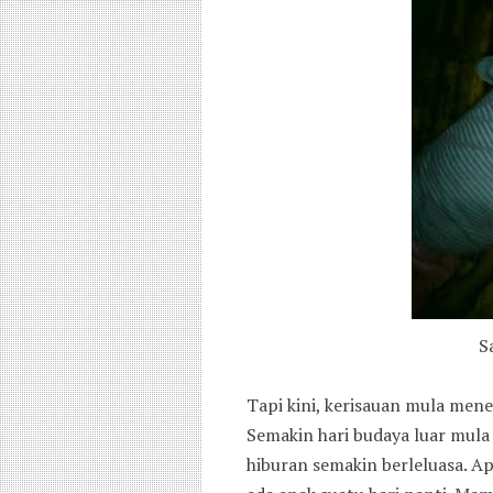
S
Tapi kini, kerisauan mula men
Semakin hari budaya luar mul
hiburan semakin berleluasa. Ap