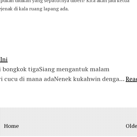
pukah didikan yang sepatutnya diberi? Kita akan jadi ketua
sejenak di kala ruang lapang ada.
Ini
i bongkok tigaSiang mengantuk malam
ri cucu di mana adaNenek kukahwin denga…
Rea
Home
Olde