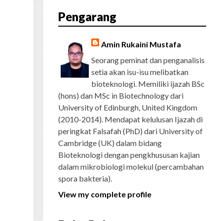
E
T
G
T
T
T
D
R
Pengarang
B
T
L
A
U
E
C
O
E
E
G
B
R
H
O
R
P
R
E
E
K
L
A
S
Amin Rukaini Mustafa
U
M
T
S
Seorang peminat dan penganalisis
setia akan isu-isu melibatkan
bioteknologi. Memiliki ijazah BSc
(hons) dan MSc in Biotechnology dari
University of Edinburgh, United Kingdom
(2010-2014). Mendapat kelulusan Ijazah di
peringkat Falsafah (PhD) dari University of
Cambridge (UK) dalam bidang
Bioteknologi dengan pengkhususan kajian
dalam mikrobiologi molekul (percambahan
spora bakteria).
View my complete profile