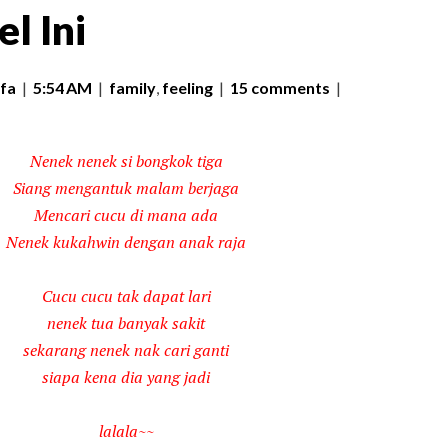
l Ini
fa
|
5:54 AM
|
family
,
feeling
|
15 comments
|
Nenek nenek si bongkok tiga
Siang mengantuk malam berjaga
Mencari cucu di mana ada
Nenek kukahwin dengan anak raja
Cucu cucu tak dapat lari
nenek tua banyak sakit
sekarang nenek nak cari ganti
siapa kena dia yang jadi
lalala~~