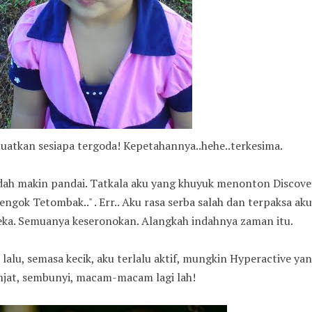
tkan sesiapa tergoda! Kepetahannya..hehe..terkesima.
ah makin pandai. Tatkala aku yang khuyuk menonton Discove
tengok Tetombak.." . Err.. Aku rasa serba salah dan terpaksa aku
eka. Semuanya keseronokan. Alangkah indahnya zaman itu.
lu, semasa kecik, aku terlalu aktif, mungkin Hyperactive ya
anjat, sembunyi, macam-macam lagi lah!