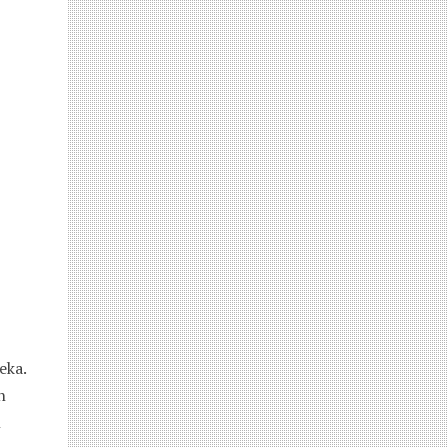
eka.
n
n