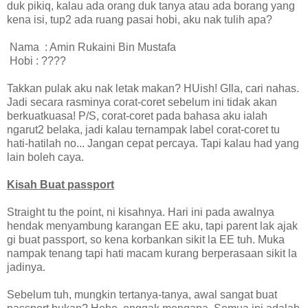
duk pikiq, kalau ada orang duk tanya atau ada borang yang
kena isi, tup2 ada ruang pasai hobi, aku nak tulih apa?
Nama
: Amin Rukaini Bin Mustafa
Hobi
: ????
Takkan pulak aku nak letak makan? HUish! GIla, cari nahas.
Jadi secara rasminya corat-coret sebelum ini tidak akan
berkuatkuasa! P/S, corat-coret pada bahasa aku ialah
ngarut2 belaka, jadi kalau ternampak label corat-coret tu
hati-hatilah no... Jangan cepat percaya. Tapi kalau had yang
lain boleh caya.
Kisah Buat passport
Straight tu the point, ni kisahnya. Hari ini pada awalnya
hendak menyambung karangan EE aku, tapi parent lak ajak
gi buat passport, so kena korbankan sikit la EE tuh. Muka
nampak tenang tapi hati macam kurang berperasaan sikit la
jadinya.
Sebelum tuh, mungkin tertanya-tanya, awal sangat buat