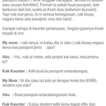
passport bukan? Hehe, enggak mengapa. Semua ini adalah
atas urusan fish4life3. Pernah la sekali buat passport, dah
berkurun dah kot, waktu pi Aceh dulu (sebelum tsunami).
Tapi nak wat gena, la ni semua kenegaraan, nak kluaq
negara kena ada passport, visa dan lain2.
Sampai sahaja di kaunter pertanyaan. Segala-galanya kisah
terjadi di sini.
My mum
:
nak tanya, ni kalau dia ni (aku ) nak kluaq negara
kena wat passport jenis
apa?
Aku
:
Ha.. nak pi indon, ada projek kat sana, macamana
tu?
Kak Kaunter
:
Adik buat la passport antarabangsa.
My Mum
:
Ni dia (aku la) kalo pi dengan kolej dia (KMB),
student nya xda?
Aku
:
Buat passport antarabangsalah mak..
Kak Kaunter
:
Kalau student adik kena dapat offer dari