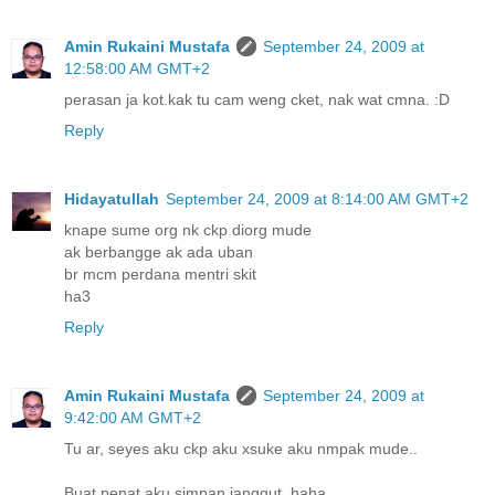
Amin Rukaini Mustafa
September 24, 2009 at
12:58:00 AM GMT+2
perasan ja kot.kak tu cam weng cket, nak wat cmna. :D
Reply
Hidayatullah
September 24, 2009 at 8:14:00 AM GMT+2
knape sume org nk ckp diorg mude
ak berbangge ak ada uban
br mcm perdana mentri skit
ha3
Reply
Amin Rukaini Mustafa
September 24, 2009 at
9:42:00 AM GMT+2
Tu ar, seyes aku ckp aku xsuke aku nmpak mude..
Buat penat aku simpan janggut. haha.