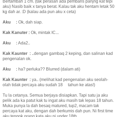
Bertambah 1 cm. (tak perasan ada pembaris panjng kat tepi
aku) Nasib baik x tanya berat. Kalau tak aku hentam letak 50
kg dah ar. :D (kalau ada pun aku x ceta)
Aku
:
Ok, dah siap.
Kak Kanuter
:
Ok, mintak IC...
Aku
:
Ada2..
Kak Kaunter
: .
.dengan gambaq 2 keping, dan salinan kad
pengenalan ok.
Aku
:
ha? perluka?? Blurred (dalam ati)
Kak Kaunter
:
ya.. (melihat kad pengenalan aku seolah-
olah tidak percaya aku sudah 18
tahun ke atas!)
Tu la cetanya. Semua berjaya disiapkan. Tapi satu ja aku
pelik ada ka patut kak tu ingat aku masih tak lepas 18 tahun.
Muka punya la dah besaq matured, tup2, macam tak
percaya kat aku, dengan dah berkumis dah pun. Ni first time
aku tengok orang kata aku ni under 18th..