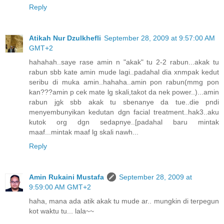
Reply
Atikah Nur Dzulkhefli
September 28, 2009 at 9:57:00 AM
GMT+2
hahahah..saye rase amin n "akak" tu 2-2 rabun...akak tu
rabun sbb kate amin mude lagi..padahal dia xnmpak kedut
seribu di muka amin..hahaha..amin pon rabun(mmg pon
kan???amin p cek mate lg skali,takot da nek power..)...amin
rabun jgk sbb akak tu sbenanye da tue..die pndi
menyembunyikan kedutan dgn facial treatment..hak3..aku
kutok org dgn sedapnye..[padahal baru mintak
maaf...mintak maaf lg skali nawh...
Reply
Amin Rukaini Mustafa
September 28, 2009 at
9:59:00 AM GMT+2
haha, mana ada atik akak tu mude ar.. mungkin di terpegun
kot waktu tu... lala~~