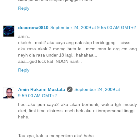
Reply
dr.corona0810
September 24, 2009 at 9:55:00 AM GMT+2
amin..
ekeleh.. mati2 aku caya ang nak stop berbloggng... cisss...
aku rasa akak 2 memg buta la.. mcm mna la org cm ang
neyh dia rasa under 18 lagi.. hahahaa...
aaa...gud luck kat INDON nanti..
Reply
Amin Rukaini Mustafa
September 24, 2009 at
9:59:00 AM GMT+2
hee..aku pun caya2 aku akan berhenti, waktu tgh moody
cket, first time distress. nseb bek aku ni inrapersonal tinggi..
hehe.
Tau xpa, kak tu mengerikan aku! haha..