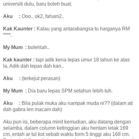
universiti dulu, baru boleh buat.
Aku
:
Ooo.. ok2, faham2..
Kak Kaunter
:
Kalau yang antarabangsa tu harganya RM
****.
My Mum
:
bolehlah..
Kak kaunter
:
tapi adik kena lepas umur 18 tahun ke atas
la. Adik dah lepas dah kan..
Aku
:
(terkejut perasan)
My Mum
:
Dia baru lepas SPM setahun lebih tuh.
Aku
:
Bila pulak muka aku nampak muda ni?? (dalam ati
dah gabra len macam dah)
Aku pun isi, beberapa minit kemudian, aku datang dengan
selamba, dalam column ketinggian aku hentam letak 169
cm, entah ar tul kot sebab waktu form 5 tinggi aku 168 cm.