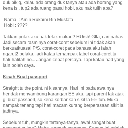
duk pikiq, kalau ada orang duk tanya atau ada borang yang
kena isi, tup2 ada ruang pasai hobi, aku nak tulih apa?
Nama
: Amin Rukaini Bin Mustafa
Hobi
: ????
Takkan pulak aku nak letak makan? HUish! GIla, cari nahas.
Jadi secara rasminya corat-coret sebelum ini tidak akan
berkuatkuasa! P/S, corat-coret pada bahasa aku ialah
ngarut2 belaka, jadi kalau ternampak label corat-coret tu
hati-hatilah no... Jangan cepat percaya. Tapi kalau had yang
lain boleh caya.
Kisah Buat passport
Straight tu the point, ni kisahnya. Hari ini pada awalnya
hendak menyambung karangan EE aku, tapi parent lak ajak
gi buat passport, so kena korbankan sikit la EE tuh. Muka
nampak tenang tapi hati macam kurang berperasaan sikit la
jadinya.
Sebelum tuh, mungkin tertanya-tanya, awal sangat buat