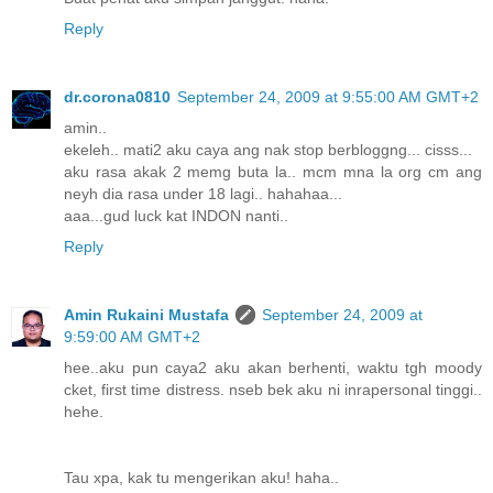
Reply
dr.corona0810
September 24, 2009 at 9:55:00 AM GMT+2
amin..
ekeleh.. mati2 aku caya ang nak stop berbloggng... cisss...
aku rasa akak 2 memg buta la.. mcm mna la org cm ang
neyh dia rasa under 18 lagi.. hahahaa...
aaa...gud luck kat INDON nanti..
Reply
Amin Rukaini Mustafa
September 24, 2009 at
9:59:00 AM GMT+2
hee..aku pun caya2 aku akan berhenti, waktu tgh moody
cket, first time distress. nseb bek aku ni inrapersonal tinggi..
hehe.
Tau xpa, kak tu mengerikan aku! haha..