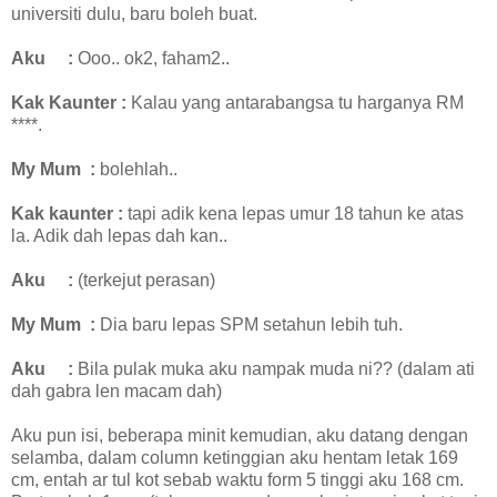
universiti dulu, baru boleh buat.
Aku
:
Ooo.. ok2, faham2..
Kak Kaunter
:
Kalau yang antarabangsa tu harganya RM
****.
My Mum
:
bolehlah..
Kak kaunter
:
tapi adik kena lepas umur 18 tahun ke atas
la. Adik dah lepas dah kan..
Aku
:
(terkejut perasan)
My Mum
:
Dia baru lepas SPM setahun lebih tuh.
Aku
:
Bila pulak muka aku nampak muda ni?? (dalam ati
dah gabra len macam dah)
Aku pun isi, beberapa minit kemudian, aku datang dengan
selamba, dalam column ketinggian aku hentam letak 169
cm, entah ar tul kot sebab waktu form 5 tinggi aku 168 cm.