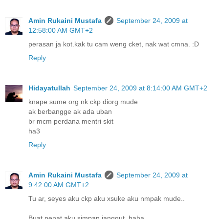
Amin Rukaini Mustafa
September 24, 2009 at
12:58:00 AM GMT+2
perasan ja kot.kak tu cam weng cket, nak wat cmna. :D
Reply
Hidayatullah
September 24, 2009 at 8:14:00 AM GMT+2
knape sume org nk ckp diorg mude
ak berbangge ak ada uban
br mcm perdana mentri skit
ha3
Reply
Amin Rukaini Mustafa
September 24, 2009 at
9:42:00 AM GMT+2
Tu ar, seyes aku ckp aku xsuke aku nmpak mude..
Buat penat aku simpan janggut. haha.