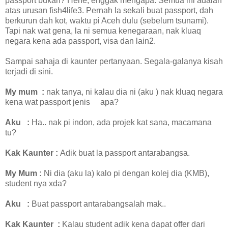
passport bukan? Hehe, enggak mengapa. Semua ini adalah
atas urusan fish4life3. Pernah la sekali buat passport, dah
berkurun dah kot, waktu pi Aceh dulu (sebelum tsunami).
Tapi nak wat gena, la ni semua kenegaraan, nak kluaq
negara kena ada passport, visa dan lain2.
Sampai sahaja di kaunter pertanyaan. Segala-galanya kisah
terjadi di sini.
My mum
:
nak tanya, ni kalau dia ni (aku ) nak kluaq negara
kena wat passport jenis
apa?
Aku
:
Ha.. nak pi indon, ada projek kat sana, macamana
tu?
Kak Kaunter
:
Adik buat la passport antarabangsa.
My Mum
:
Ni dia (aku la) kalo pi dengan kolej dia (KMB),
student nya xda?
Aku
:
Buat passport antarabangsalah mak..
Kak Kaunter
:
Kalau student adik kena dapat offer dari