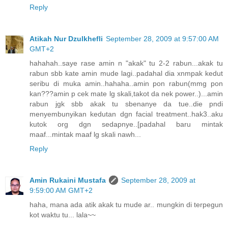
Reply
Atikah Nur Dzulkhefli
September 28, 2009 at 9:57:00 AM
GMT+2
hahahah..saye rase amin n "akak" tu 2-2 rabun...akak tu
rabun sbb kate amin mude lagi..padahal dia xnmpak kedut
seribu di muka amin..hahaha..amin pon rabun(mmg pon
kan???amin p cek mate lg skali,takot da nek power..)...amin
rabun jgk sbb akak tu sbenanye da tue..die pndi
menyembunyikan kedutan dgn facial treatment..hak3..aku
kutok org dgn sedapnye..[padahal baru mintak
maaf...mintak maaf lg skali nawh...
Reply
Amin Rukaini Mustafa
September 28, 2009 at
9:59:00 AM GMT+2
haha, mana ada atik akak tu mude ar.. mungkin di terpegun
kot waktu tu... lala~~