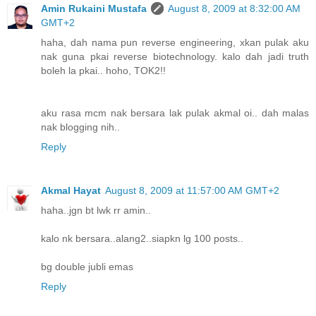
Amin Rukaini Mustafa
August 8, 2009 at 8:32:00 AM
GMT+2
haha, dah nama pun reverse engineering, xkan pulak aku
nak guna pkai reverse biotechnology. kalo dah jadi truth
boleh la pkai.. hoho, TOK2!!
aku rasa mcm nak bersara lak pulak akmal oi.. dah malas
nak blogging nih..
Reply
Akmal Hayat
August 8, 2009 at 11:57:00 AM GMT+2
haha..jgn bt lwk rr amin..
kalo nk bersara..alang2..siapkn lg 100 posts..
bg double jubli emas
Reply