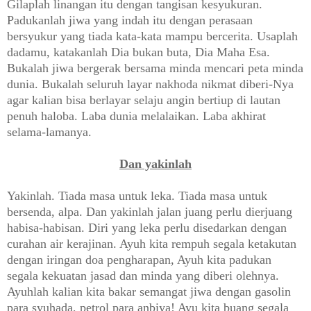
Gilaplah linangan itu dengan tangisan kesyukuran.
Padukanlah jiwa yang indah itu dengan perasaan
bersyukur yang tiada kata-kata mampu bercerita. Usaplah
dadamu, katakanlah Dia bukan buta, Dia Maha Esa.
Bukalah jiwa bergerak bersama minda mencari peta minda
dunia. Bukalah seluruh layar nakhoda nikmat diberi-Nya
agar kalian bisa berlayar selaju angin bertiup di lautan
penuh haloba. Laba dunia melalaikan. Laba akhirat
selama-lamanya.
Dan yakinlah
Yakinlah. Tiada masa untuk leka. Tiada masa untuk
bersenda, alpa. Dan yakinlah jalan juang perlu dierjuang
habisa-habisan. Diri yang leka perlu disedarkan dengan
curahan air kerajinan. Ayuh kita rempuh segala ketakutan
dengan iringan doa pengharapan, Ayuh kita padukan
segala kekuatan jasad dan minda yang diberi olehnya.
Ayuhlah kalian kita bakar semangat jiwa dengan gasolin
para syuhada, petrol para anbiya! Ayu kita buang segala