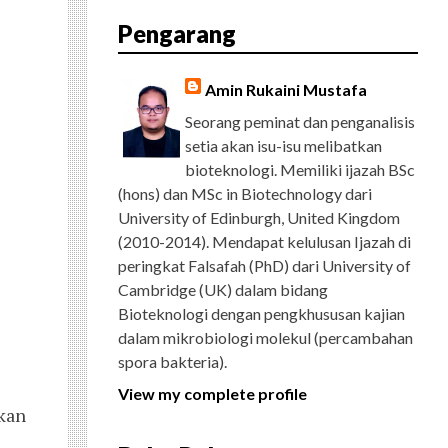
E
T
G
T
T
T
D
R
Pengarang
B
T
L
A
U
E
C
O
E
E
G
B
R
H
O
R
P
R
E
E
K
L
A
S
Amin Rukaini Mustafa
U
M
T
S
Seorang peminat dan penganalisis
setia akan isu-isu melibatkan
bioteknologi. Memiliki ijazah BSc
(hons) dan MSc in Biotechnology dari
University of Edinburgh, United Kingdom
(2010-2014). Mendapat kelulusan Ijazah di
peringkat Falsafah (PhD) dari University of
Cambridge (UK) dalam bidang
Bioteknologi dengan pengkhususan kajian
dalam mikrobiologi molekul (percambahan
spora bakteria).
View my complete profile
ikan