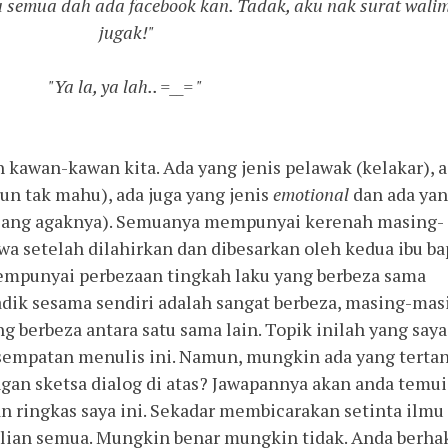
 semua dah ada facebook kan. Tadak, aku nak surat wali
jugak!"
"Ya la, ya lah.. =__= "
 kawan-kawan kita. Ada yang jenis pelawak (kelakar), 
un tak mahu), ada juga yang jenis
emotional
dan ada ya
anjang agaknya). Semuanya mempunyai kerenah masing-
wa setelah dilahirkan dan dibesarkan oleh kedua ibu ba
 mempunyai perbezaan tingkah laku yang berbeza sama
adik sesama sendiri adalah sangat berbeza, masing-mas
berbeza antara satu sama lain. Topik inilah yang saya
sempatan menulis ini. Namun, mungkin ada yang terta
gan sketsa dialog di atas? Jawapannya akan anda temui
n ringkas saya ini. Sekadar membicarakan setinta ilmu
lian semua. Mungkin benar mungkin tidak. Anda berha