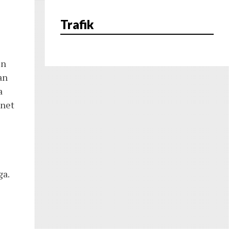
Trafik
un
an
a
gnet
ga.