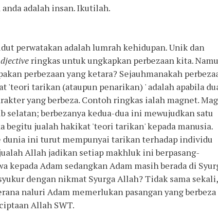
anda adalah insan. Ikutilah.
udut perwatakan adalah lumrah kehidupan. Unik dan
djective
ringkas untuk ungkapkan perbezaan kita. Nam
pakan perbezaan yang ketara? Sejauhmanakah perbeza
t 'teori tarikan (ataupun penarikan) ' adalah apabila du
rakter yang berbeza. Contoh ringkas ialah magnet. Ma
ub selatan; berbezanya kedua-dua ini mewujudkan satu
a begitu jualah hakikat 'teori tarikan' kepada manusia.
e dunia ini turut mempunyai tarikan terhadap individu
 jualah Allah jadikan setiap makhluk ini berpasang-
awa kepada Adam sedangkan Adam masih berada di Syur
syukur dengan nikmat Syurga Allah? Tidak sama sekali,
erana naluri Adam memerlukan pasangan yang berbeza
ciptaan Allah SWT.