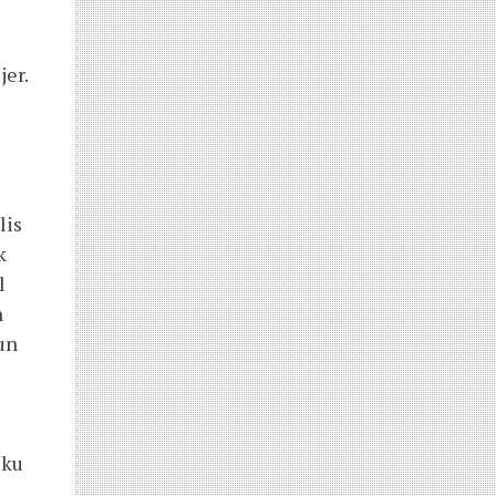
jer.
lis
k
l
n
un
uku