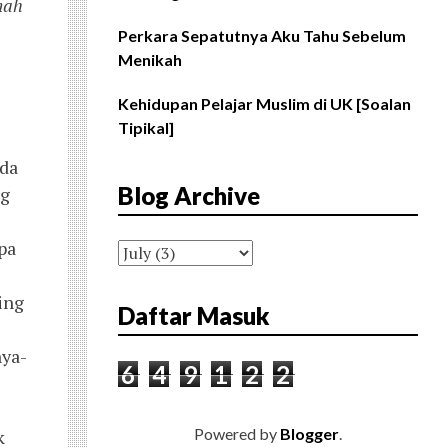
mah
Perkara Sepatutnya Aku Tahu Sebelum
Menikah
Kehidupan Pelajar Muslim di UK [Soalan
Tipikal]
ada
Blog Archive
ng
pa
ing
Daftar Masuk
nya-
6
4
9
1
2
2
Powered by
Blogger
.
k