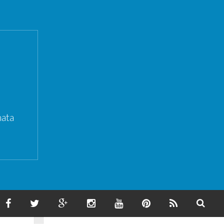
ata
F
T
G
I
Y
P
F
S
A
W
O
N
O
I
E
E
C
I
O
S
U
N
E
A