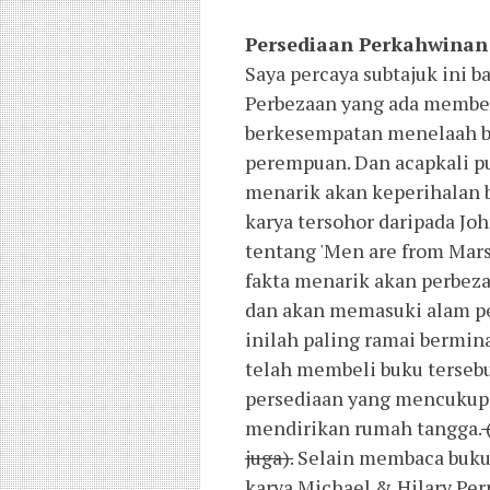
Persediaan Perkahwinan
Saya percaya subtajuk ini 
Perbezaan yang ada memben
berkesempatan menelaah be
perempuan. Dan acapkali pu
menarik akan keperihalan b
karya tersohor daripada Jo
tentang 'Men are from Mar
fakta menarik akan perbeza
dan akan memasuki alam pe
inilah paling ramai bermin
telah membeli buku tersebu
persediaan yang mencukupi
mendirikan rumah tangga.
juga).
Selain membaca buku p
karya Michael & Hilary Perr