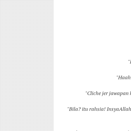
"
"Haah 
"Cliche jer jawapan
"Bila? itu rahsia! InsyaAlla