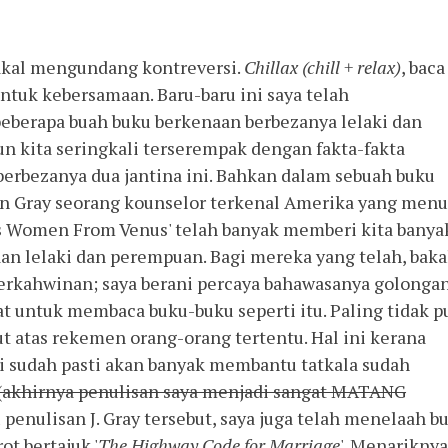
bakal mengundang kontreversi.
Chillax (chill + relax)
, baca 
tuk kebersamaan. Baru-baru ini saya telah
berapa buah buku berkenaan berbezanya lelaki dan
n kita seringkali terserempak dengan fakta-fakta
erbezanya dua jantina ini. Bahkan dalam sebuah buku
hn Gray seorang kounselor terkenal Amerika yang menu
s Women From Venus' telah banyak memberi kita banya
an lelaki dan perempuan. Bagi mereka yang telah, baka
rkahwinan; saya berani percaya bahawasanya golonga
at untuk membaca buku-buku seperti itu. Paling tidak p
t atas rekemen orang-orang tertentu. Hal ini kerana
 sudah pasti akan banyak membantu tatkala sudah
(akhirnya penulisan saya menjadi sangat MATANG
enulisan J. Gray tersebut, saya juga telah menelaah b
ot bertajuk '
The Highway Code for Marriage
'. Menariknya