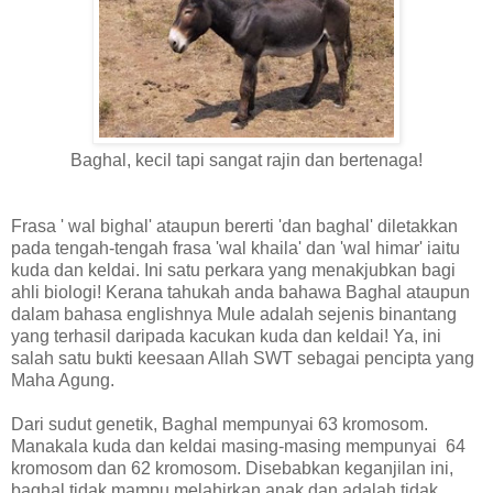
Baghal, kecil tapi sangat rajin dan bertenaga!
Frasa ' wal bighal' ataupun bererti 'dan baghal' diletakkan
pada tengah-tengah frasa 'wal khaila' dan 'wal himar' iaitu
kuda dan keldai. Ini satu perkara yang menakjubkan bagi
ahli biologi! Kerana tahukah anda bahawa Baghal ataupun
dalam bahasa englishnya Mule adalah sejenis binantang
yang terhasil daripada kacukan kuda dan keldai! Ya, ini
salah satu bukti keesaan Allah SWT sebagai pencipta yang
Maha Agung.
Dari sudut genetik, Baghal mempunyai 63 kromosom.
Manakala kuda dan keldai masing-masing mempunyai 64
kromosom dan 62 kromosom. Disebabkan keganjilan ini,
baghal tidak mampu melahirkan anak dan adalah tidak