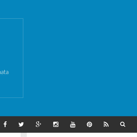
ata
F
T
G
I
Y
P
F
S
A
W
O
N
O
I
E
E
C
I
O
S
U
N
E
A