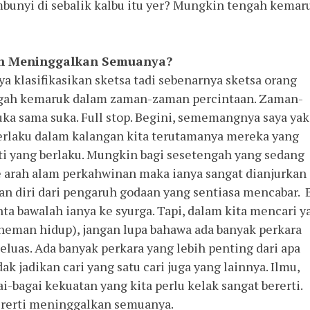
bunyi di sebalik kalbu itu yer? Mungkin tengah kemar
an Meninggalkan Semuanya?
aya klasifikasikan sketsa tadi sebenarnya sketsa orang
ngah kemaruk dalam zaman-zaman percintaan. Zaman-
a sama suka. Full stop. Begini, sememangnya saya yak
berlaku dalam kalangan kita terutamanya mereka yang
aliti yang berlaku. Mungkin bagi sesetengah yang sedang
ke arah alam perkahwinan maka ianya sangat dianjurkan
diri dari pengaruh godaan yang sentiasa mencabar. 
inta bawalah ianya ke syurga. Tapi, dalam kita mencari y
peneman hidup), jangan lupa bahawa ada banyak perkara
meluas. Ada banyak perkara yang lebih penting dari apa
ak jadikan cari yang satu cari juga yang lainnya. Ilmu,
ai-bagai kekuatan yang kita perlu kelak sangat bererti.
ererti meninggalkan semuanya.