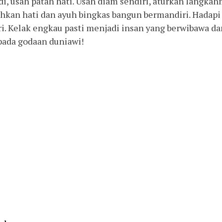
, usah patah hati. Usah diam sendiri, aturkan langka
ihkan hati dan ayuh bingkas bangun bermandiri. Hadapi
i. Kelak engkau pasti menjadi insan yang berwibawa da
 pada godaan duniawi!