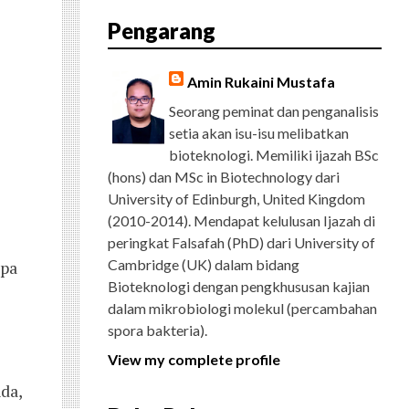
E
T
G
T
T
T
D
R
Pengarang
B
T
L
A
U
E
C
O
E
E
G
B
R
H
O
R
P
R
E
E
K
L
A
S
Amin Rukaini Mustafa
U
M
T
S
Seorang peminat dan penganalisis
setia akan isu-isu melibatkan
bioteknologi. Memiliki ijazah BSc
(hons) dan MSc in Biotechnology dari
University of Edinburgh, United Kingdom
(2010-2014). Mendapat kelulusan Ijazah di
peringkat Falsafah (PhD) dari University of
Cambridge (UK) dalam bidang
apa
Bioteknologi dengan pengkhususan kajian
dalam mikrobiologi molekul (percambahan
spora bakteria).
View my complete profile
da,