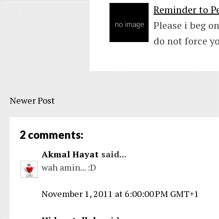
Reminder to Pe
Please i beg on
do not force y
Newer Post
2 comments:
Akmal Hayat
said...
wah amin... :D
November 1, 2011 at 6:00:00 PM GMT+1