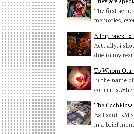
They are specia
The first seme
memories, eve
A trip back t
Actually, i sh
due to my rest
To Whom Our H
In the name of
concerns,When
The CashFlow
As I said, KMB 
in a brief mon