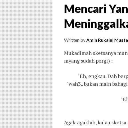
Mencari Yan
Meninggalk
Written by
Amin Rukaini Musta
Mukadimah sketsanya mungk
myang sudah pergi) :
"Eh, engkau. Dah ber
"wah3.. bukan main bahag
"Eh
Agak-agaklah, kalau sketsa