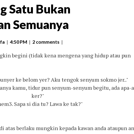
g Satu Bukan
an Semuanya
fa
|
4:50 PM
|
2 comments
|
in begini (tidak kena mengena yang hidup atau pun
punyer ke belom yer? Aku tengok senyum sokmo jer.."
ianya kamu, tidur pun senyum-senyum begitu, ada apa-
ker?"
em3. Sapa si dia tu? Lawa ke tak?"
 di atas berlaku mungkin kepada kawan anda ataupun an