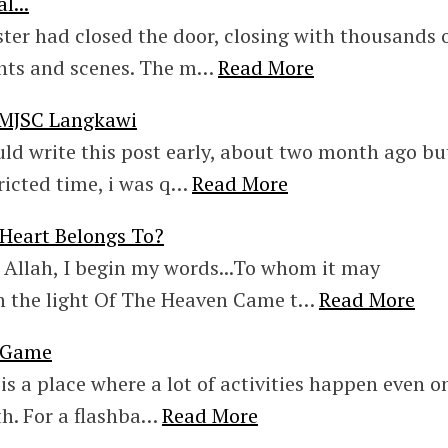
l...
ster had closed the door, closing with thousands 
nts and scenes. The m…
Read More
o MJSC Langkawi
ould write this post early, about two month ago bu
ricted time, i was q…
Read More
eart Belongs To?
 Allah, I begin my words...To whom it may
 the light Of The Heaven Came t…
Read More
 Game
is a place where a lot of activities happen even o
th. For a flashba…
Read More