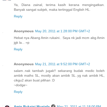
Ya, Diana zainal, terima kasih kerana mengingatkan.
Banyak sangat subjek, maka tertinggal English HL.
Reply
Anonymous
May 20, 2011 at 1:28:00 PM GMT+2
Hebat nya Abang Amin rukaini.. Saya nk jadi mcm abg Amin
jgk la... =p
Reply
Anonymous
May 21, 2011 at 9:52:00 PM GMT+2
salam..nak tambah jugak!! sekarang budak medic boleh
ambik maths SL, mostly akan ambik SL..yg nak ambik HL,
cikgu2 akan buat pilihan :D
~dodge~
Reply
Amin Rukaini Mustafa
May 21, 2011 at 11:18:00 PM