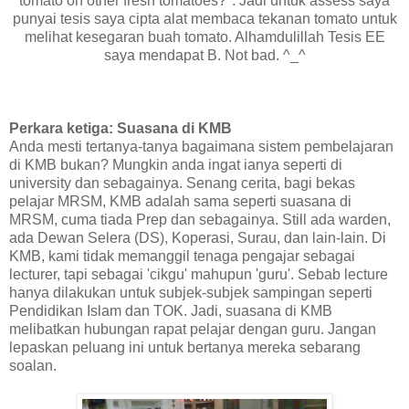
tomato on other fresh tomatoes?". Jadi untuk assess saya
punyai tesis saya cipta alat membaca tekanan tomato untuk
melihat kesegaran buah tomato. Alhamdulillah Tesis EE
saya mendapat B. Not bad. ^_^
Perkara ketiga: Suasana di KMB
Anda mesti tertanya-tanya bagaimana sistem pembelajaran
di KMB bukan? Mungkin anda ingat ianya seperti di
university dan sebagainya. Senang cerita, bagi bekas
pelajar MRSM, KMB adalah sama seperti suasana di
MRSM, cuma tiada Prep dan sebagainya. Still ada warden,
ada Dewan Selera (DS), Koperasi, Surau, dan lain-lain. Di
KMB, kami tidak memanggil tenaga pengajar sebagai
lecturer, tapi sebagai 'cikgu' mahupun 'guru'. Sebab lecture
hanya dilakukan untuk subjek-subjek sampingan seperti
Pendidikan Islam dan TOK. Jadi, suasana di KMB
melibatkan hubungan rapat pelajar dengan guru. Jangan
lepaskan peluang ini untuk bertanya mereka sebarang
soalan.