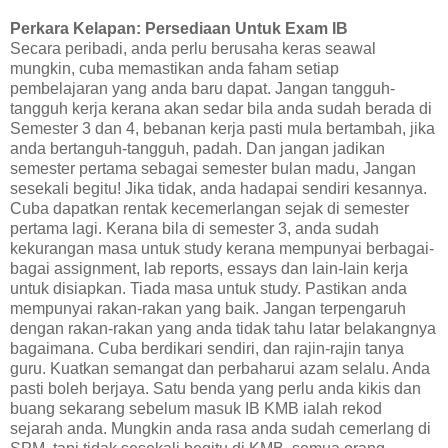
Perkara Kelapan: Persediaan Untuk Exam IB
Secara peribadi, anda perlu berusaha keras seawal
mungkin, cuba memastikan anda faham setiap
pembelajaran yang anda baru dapat. Jangan tangguh-
tangguh kerja kerana akan sedar bila anda sudah berada di
Semester 3 dan 4, bebanan kerja pasti mula bertambah, jika
anda bertanguh-tangguh, padah. Dan jangan jadikan
semester pertama sebagai semester bulan madu, Jangan
sesekali begitu! Jika tidak, anda hadapai sendiri kesannya.
Cuba dapatkan rentak kecemerlangan sejak di semester
pertama lagi. Kerana bila di semester 3, anda sudah
kekurangan masa untuk study kerana mempunyai berbagai-
bagai assignment, lab reports, essays dan lain-lain kerja
untuk disiapkan. Tiada masa untuk study. Pastikan anda
mempunyai rakan-rakan yang baik. Jangan terpengaruh
dengan rakan-rakan yang anda tidak tahu latar belakangnya
bagaimana. Cuba berdikari sendiri, dan rajin-rajin tanya
guru. Kuatkan semangat dan perbaharui azam selalu. Anda
pasti boleh berjaya. Satu benda yang perlu anda kikis dan
buang sekarang sebelum masuk IB KMB ialah rekod
sejarah anda. Mungkin anda rasa anda sudah cemerlang di