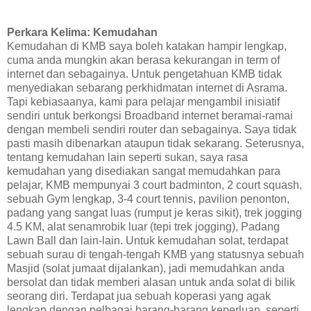
Perkara Kelima: Kemudahan
Kemudahan di KMB saya boleh katakan hampir lengkap,
cuma anda mungkin akan berasa kekurangan in term of
internet dan sebagainya. Untuk pengetahuan KMB tidak
menyediakan sebarang perkhidmatan internet di Asrama.
Tapi kebiasaanya, kami para pelajar mengambil inisiatif
sendiri untuk berkongsi Broadband internet beramai-ramai
dengan membeli sendiri router dan sebagainya. Saya tidak
pasti masih dibenarkan ataupun tidak sekarang. Seterusnya,
tentang kemudahan lain seperti sukan, saya rasa
kemudahan yang disediakan sangat memudahkan para
pelajar, KMB mempunyai 3 court badminton, 2 court squash,
sebuah Gym lengkap, 3-4 court tennis, pavilion penonton,
padang yang sangat luas (rumput je keras sikit), trek jogging
4.5 KM, alat senamrobik luar (tepi trek jogging), Padang
Lawn Ball dan lain-lain. Untuk kemudahan solat, terdapat
sebuah surau di tengah-tengah KMB yang statusnya sebuah
Masjid (solat jumaat dijalankan), jadi memudahkan anda
bersolat dan tidak memberi alasan untuk anda solat di bilik
seorang diri. Terdapat jua sebuah koperasi yang agak
lengkap dengan pelbagai barang-barang keperluan, seperti