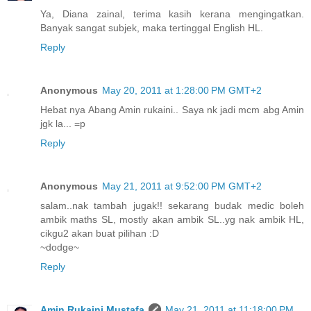
Ya, Diana zainal, terima kasih kerana mengingatkan.
Banyak sangat subjek, maka tertinggal English HL.
Reply
Anonymous
May 20, 2011 at 1:28:00 PM GMT+2
Hebat nya Abang Amin rukaini.. Saya nk jadi mcm abg Amin
jgk la... =p
Reply
Anonymous
May 21, 2011 at 9:52:00 PM GMT+2
salam..nak tambah jugak!! sekarang budak medic boleh
ambik maths SL, mostly akan ambik SL..yg nak ambik HL,
cikgu2 akan buat pilihan :D
~dodge~
Reply
Amin Rukaini Mustafa
May 21, 2011 at 11:18:00 PM