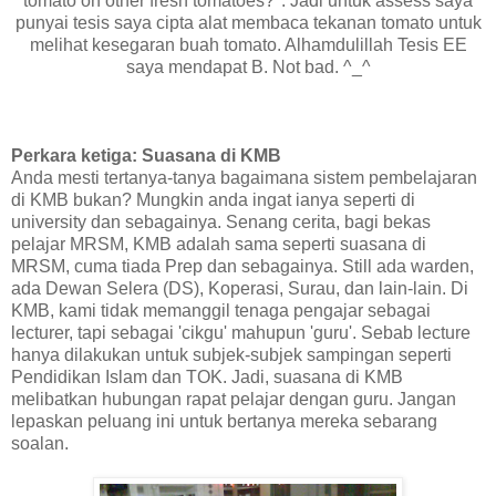
tomato on other fresh tomatoes?". Jadi untuk assess saya
punyai tesis saya cipta alat membaca tekanan tomato untuk
melihat kesegaran buah tomato. Alhamdulillah Tesis EE
saya mendapat B. Not bad. ^_^
Perkara ketiga: Suasana di KMB
Anda mesti tertanya-tanya bagaimana sistem pembelajaran
di KMB bukan? Mungkin anda ingat ianya seperti di
university dan sebagainya. Senang cerita, bagi bekas
pelajar MRSM, KMB adalah sama seperti suasana di
MRSM, cuma tiada Prep dan sebagainya. Still ada warden,
ada Dewan Selera (DS), Koperasi, Surau, dan lain-lain. Di
KMB, kami tidak memanggil tenaga pengajar sebagai
lecturer, tapi sebagai 'cikgu' mahupun 'guru'. Sebab lecture
hanya dilakukan untuk subjek-subjek sampingan seperti
Pendidikan Islam dan TOK. Jadi, suasana di KMB
melibatkan hubungan rapat pelajar dengan guru. Jangan
lepaskan peluang ini untuk bertanya mereka sebarang
soalan.