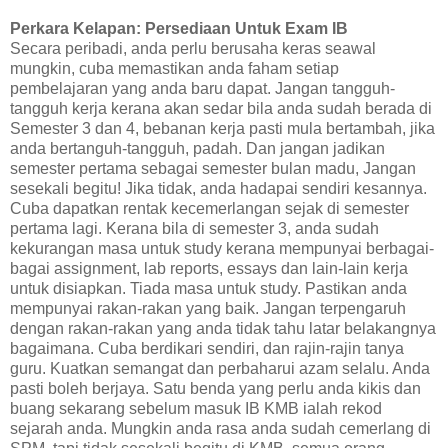
Perkara Kelapan: Persediaan Untuk Exam IB
Secara peribadi, anda perlu berusaha keras seawal
mungkin, cuba memastikan anda faham setiap
pembelajaran yang anda baru dapat. Jangan tangguh-
tangguh kerja kerana akan sedar bila anda sudah berada di
Semester 3 dan 4, bebanan kerja pasti mula bertambah, jika
anda bertanguh-tangguh, padah. Dan jangan jadikan
semester pertama sebagai semester bulan madu, Jangan
sesekali begitu! Jika tidak, anda hadapai sendiri kesannya.
Cuba dapatkan rentak kecemerlangan sejak di semester
pertama lagi. Kerana bila di semester 3, anda sudah
kekurangan masa untuk study kerana mempunyai berbagai-
bagai assignment, lab reports, essays dan lain-lain kerja
untuk disiapkan. Tiada masa untuk study. Pastikan anda
mempunyai rakan-rakan yang baik. Jangan terpengaruh
dengan rakan-rakan yang anda tidak tahu latar belakangnya
bagaimana. Cuba berdikari sendiri, dan rajin-rajin tanya
guru. Kuatkan semangat dan perbaharui azam selalu. Anda
pasti boleh berjaya. Satu benda yang perlu anda kikis dan
buang sekarang sebelum masuk IB KMB ialah rekod
sejarah anda. Mungkin anda rasa anda sudah cemerlang di