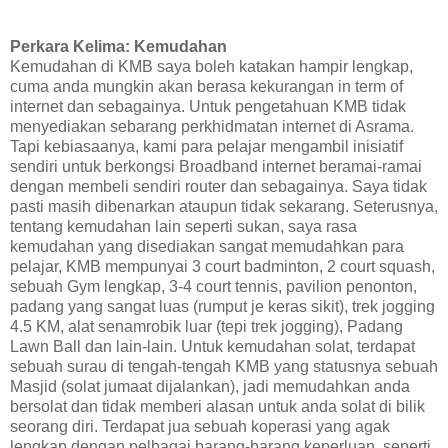
Perkara Kelima: Kemudahan
Kemudahan di KMB saya boleh katakan hampir lengkap,
cuma anda mungkin akan berasa kekurangan in term of
internet dan sebagainya. Untuk pengetahuan KMB tidak
menyediakan sebarang perkhidmatan internet di Asrama.
Tapi kebiasaanya, kami para pelajar mengambil inisiatif
sendiri untuk berkongsi Broadband internet beramai-ramai
dengan membeli sendiri router dan sebagainya. Saya tidak
pasti masih dibenarkan ataupun tidak sekarang. Seterusnya,
tentang kemudahan lain seperti sukan, saya rasa
kemudahan yang disediakan sangat memudahkan para
pelajar, KMB mempunyai 3 court badminton, 2 court squash,
sebuah Gym lengkap, 3-4 court tennis, pavilion penonton,
padang yang sangat luas (rumput je keras sikit), trek jogging
4.5 KM, alat senamrobik luar (tepi trek jogging), Padang
Lawn Ball dan lain-lain. Untuk kemudahan solat, terdapat
sebuah surau di tengah-tengah KMB yang statusnya sebuah
Masjid (solat jumaat dijalankan), jadi memudahkan anda
bersolat dan tidak memberi alasan untuk anda solat di bilik
seorang diri. Terdapat jua sebuah koperasi yang agak
lengkap dengan pelbagai barang-barang keperluan, seperti