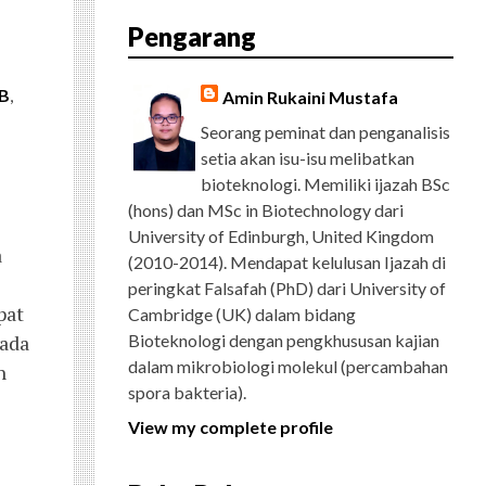
E
T
G
T
T
T
D
R
Pengarang
B
T
L
A
U
E
C
O
E
E
G
B
R
H
O
R
P
R
E
E
K
L
A
S
IB
,
Amin Rukaini Mustafa
U
M
T
S
Seorang peminat dan penganalisis
setia akan isu-isu melibatkan
bioteknologi. Memiliki ijazah BSc
(hons) dan MSc in Biotechnology dari
University of Edinburgh, United Kingdom
a
(2010-2014). Mendapat kelulusan Ijazah di
peringkat Falsafah (PhD) dari University of
pat
Cambridge (UK) dalam bidang
rada
Bioteknologi dengan pengkhususan kajian
dalam mikrobiologi molekul (percambahan
n
spora bakteria).
View my complete profile