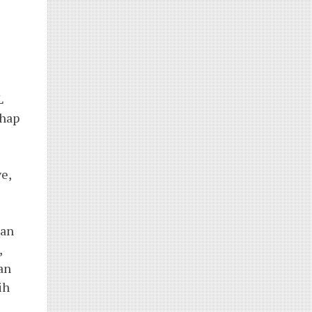
L
ahap
e,
gan
,
an
ih