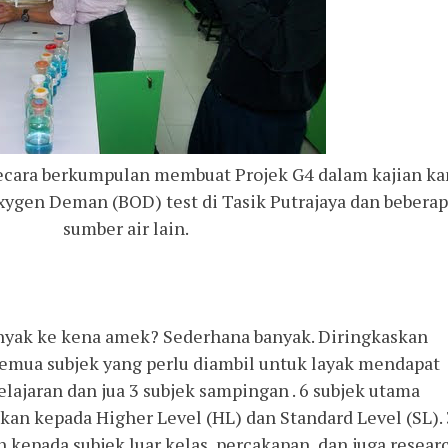
ecara berkumpulan membuat Projek G4 dalam kajian ka
ygen Deman (BOD) test di Tasik Putrajaya dan bebera
sumber air lain.
anyak ke kena amek? Sederhana banyak. Diringkaskan
Semua subjek yang perlu diambil untuk layak mendapat
lajaran dan jua 3 subjek sampingan . 6 subjek utama
kan kepada Higher Level (HL) dan Standard Level (SL). 
 kepada subjek luar kelas, percakapan, dan juga resear