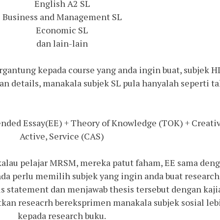
English A2 SL
Business and Management SL
Economic SL
dan lain-lain
ergantung kepada course yang anda ingin buat, subjek H
an details, manakala subjek SL pula hanyalah seperti t
ended Essay(EE) + Theory of Knowledge (TOK) + Creativ
Active, Service (CAS)
 (kalau pelajar MRSM, mereka patut faham, EE sama den
nda perlu memilih subjek yang ingin anda buat research
s statement dan menjawab thesis tersebut dengan kaji
tkan reseacrh bereksprimen manakala subjek sosial leb
kepada research buku.