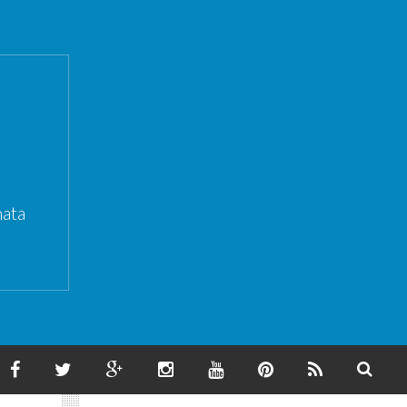
ata
F
T
G
I
Y
P
F
S
A
W
O
N
O
I
E
E
C
I
O
S
U
N
E
A