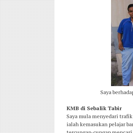
Saya berhada
KMB di Sebalik Tabir
Saya mula menyedari trafik
ialah kemasukan pelajar bar
tercungap-cungap mencari in