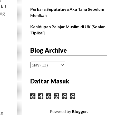
ikit
Perkara Sepatutnya Aku Tahu Sebelum
ang
Menikah
Kehidupan Pelajar Muslim di UK [Soalan
Tipikal]
Blog Archive
Daftar Masuk
6
4
6
2
9
9
Powered by
Blogger
.
an