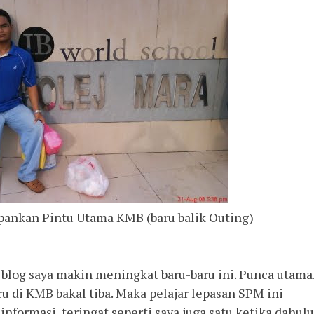
pankan Pintu Utama KMB (baru balik Outing)
 blog saya makin meningkat baru-baru ini. Punca utam
u di KMB bakal tiba. Maka pelajar lepasan SPM ini
formasi, teringat seperti saya juga satu ketika dahulu