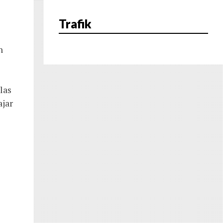
Trafik
h
las
ajar