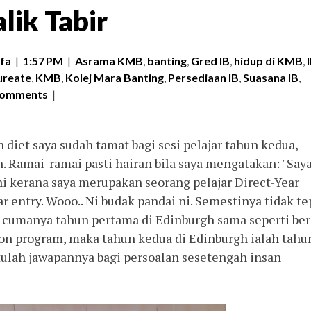
lik Tabir
fa
|
1:57 PM
|
Asrama KMB
,
banting
,
Gred IB
,
hidup di KMB
,
ureate
,
KMB
,
Kolej Mara Banting
,
Persediaan IB
,
Suasana IB
,
comments
|
diet saya sudah tamat bagi sesi pelajar tahun kedua,
. Ramai-ramai pasti hairan bila saya mengatakan: "Say
ni kerana saya merupakan seorang pelajar Direct-Year
ar entry. Wooo.. Ni budak pandai ni. Semestinya tidak te
 cumanya tahun pertama di Edinburgh sama seperti be
on program, maka tahun kedua di Edinburgh ialah tahu
itulah jawapannya bagi persoalan sesetengah insan