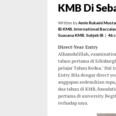
KMB Di Seba
Written by
Amin Rukaini Musta
IB KMB
,
International Baccala
Suasana KMB
,
Subjek IB
|
46 
Direct-Year Entry
Alhamdulillah, examination 
tahun pertama di Edinburgh
pelajar Tahun Kedua." Hal i
Entry. Bila dengar direct ye
anggapan sedemikian rupa,
dua tahun di KMB, foundati
pertama di university. Beg
terhadap saya.