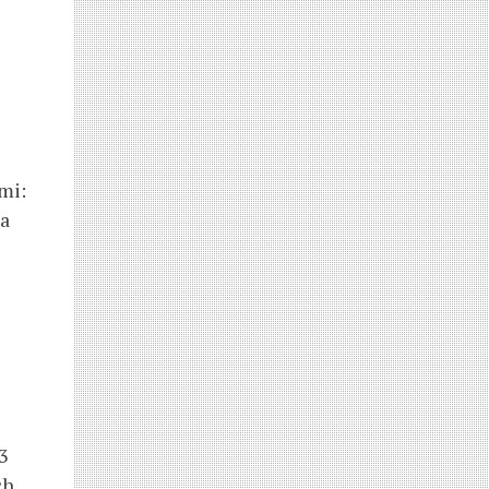
mi:
pa
3
ch