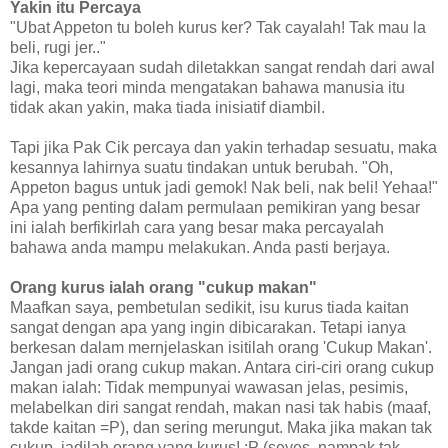
Yakin itu Percaya
"Ubat Appeton tu boleh kurus ker? Tak cayalah! Tak mau la
beli, rugi jer.."
Jika kepercayaan sudah diletakkan sangat rendah dari awal
lagi, maka teori minda mengatakan bahawa manusia itu
tidak akan yakin, maka tiada inisiatif diambil.
Tapi jika Pak Cik percaya dan yakin terhadap sesuatu, maka
kesannya lahirnya suatu tindakan untuk berubah. "Oh,
Appeton bagus untuk jadi gemok! Nak beli, nak beli! Yehaa!"
Apa yang penting dalam permulaan pemikiran yang besar
ini ialah berfikirlah cara yang besar maka percayalah
bahawa anda mampu melakukan. Anda pasti berjaya.
Orang kurus ialah orang "cukup makan"
Maafkan saya, pembetulan sedikit, isu kurus tiada kaitan
sangat dengan apa yang ingin dibicarakan. Tetapi ianya
berkesan dalam mernjelaskan isitilah orang 'Cukup Makan'.
Jangan jadi orang cukup makan. Antara ciri-ciri orang cukup
makan ialah: Tidak mempunyai wawasan jelas, pesimis,
melabelkan diri sangat rendah, makan nasi tak habis (maaf,
takde kaitan =P), dan sering merungut. Maka jika makan tak
cukup, jadilah orang yang kurus! :P (seyes, nampak tak