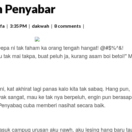
an Penyabar
fa
|
3:35 PM
|
dakwah
|
8 comments
|
Depa ni tak faham ka orang tengah hangat! @#$%^&!
u tak mai takpa, buat peluh ja, kurang asam boi betoi!" 
ni, kat akhirat lagi panas kalo kita tak sabaq. Hang pun,
yak sangat, mau ke tak nya berpeluh, engin pun berasap
 Penyabaq cuba memberi nasihat secara baik.
asuk campuq urusan aku nawh, aku lesing hang baru ta