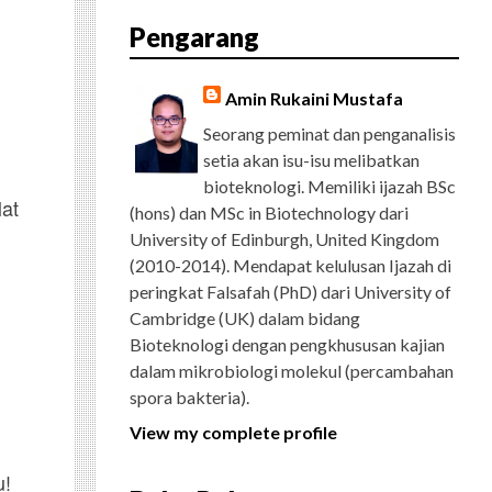
E
T
G
T
T
T
D
R
Pengarang
B
T
L
A
U
E
C
O
E
E
G
B
R
H
O
R
P
R
E
E
K
L
A
S
Amin Rukaini Mustafa
U
M
T
S
Seorang peminat dan penganalisis
setia akan isu-isu melibatkan
bioteknologi. Memiliki ijazah BSc
Mat
(hons) dan MSc in Biotechnology dari
University of Edinburgh, United Kingdom
(2010-2014). Mendapat kelulusan Ijazah di
peringkat Falsafah (PhD) dari University of
Cambridge (UK) dalam bidang
Bioteknologi dengan pengkhususan kajian
dalam mikrobiologi molekul (percambahan
spora bakteria).
View my complete profile
u!