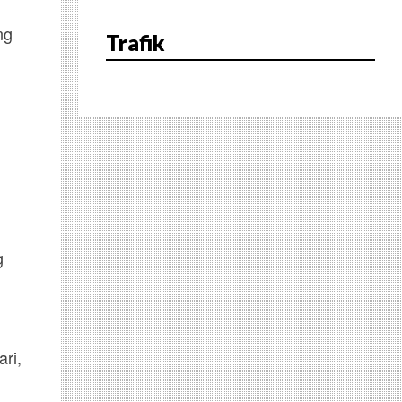
ng
Trafik
g
ri,