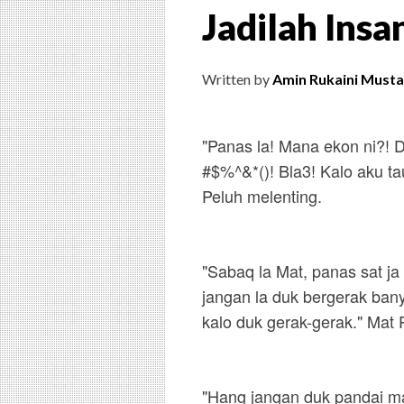
Jadilah Ins
Written by
Amin Rukaini Musta
"Panas la! Mana ekon ni?! 
#$%^&*()! Bla3! Kalo aku ta
Peluh melenting.
"Sabaq la Mat, panas sat ja 
jangan la duk bergerak ban
kalo duk gerak-gerak." Mat
"Hang jangan duk pandai m