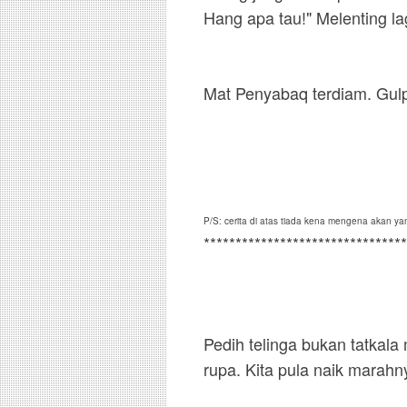
Hang apa tau!" Melenting lag
Mat Penyabaq terdiam. Gul
P/S: cerita di atas tiada kena mengena akan 
********************************
Pedih telinga bukan tatkal
rupa. Kita pula naik marahn