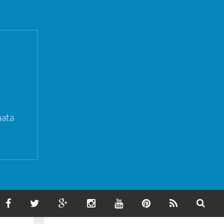
ata
F
T
G
I
Y
P
F
S
A
W
O
N
O
I
E
E
C
I
O
S
U
N
E
A