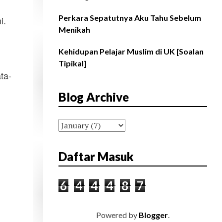
Perkara Sepatutnya Aku Tahu Sebelum
i.
Menikah
Kehidupan Pelajar Muslim di UK [Soalan
Tipikal]
ta-
Blog Archive
Daftar Masuk
6
4
4
4
8
7
Powered by
Blogger
.