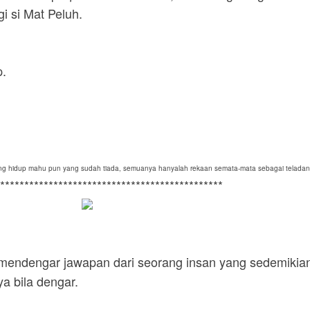
i si Mat Peluh.
p.
yang hidup mahu pun yang sudah tiada, semuanya hanyalah rekaan semata-mata sebagai teladan
**********************************************
a mendengar jawapan dari seorang insan yang sedemikia
ya bila dengar.