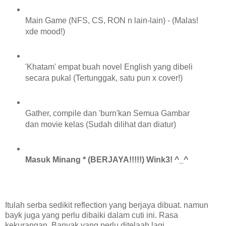
Main Game (NFS, CS, RON n lain-lain) - (Malas!
xde mood!)
'Khatam' empat buah novel English yang dibeli
secara pukal (Tertunggak, satu pun x cover!)
Gather, compile dan 'burn'kan Semua Gambar
dan movie kelas (Sudah dilihat dan diatur)
Masuk Minang * (BERJAYA!!!!!) Wink3! ^_^
Itulah serba sedikit reflection yang berjaya dibuat. namun
bayk juga yang perlu dibaiki dalam cuti ini. Rasa
kekurangan. Banyak yang perlu ditelaah lagi,