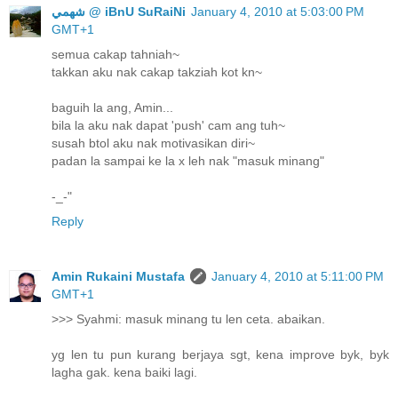
ﺷﻬﻤﻲ @ iBnU SuRaiNi
January 4, 2010 at 5:03:00 PM
GMT+1
semua cakap tahniah~
takkan aku nak cakap takziah kot kn~
baguih la ang, Amin...
bila la aku nak dapat 'push' cam ang tuh~
susah btol aku nak motivasikan diri~
padan la sampai ke la x leh nak "masuk minang"
-_-"
Reply
Amin Rukaini Mustafa
January 4, 2010 at 5:11:00 PM
GMT+1
>>> Syahmi: masuk minang tu len ceta. abaikan.
yg len tu pun kurang berjaya sgt, kena improve byk, byk
lagha gak. kena baiki lagi.