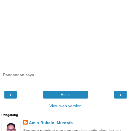
Pandangan saya
‹
›
Home
View web version
Pengarang
Amin Rukaini Mustafa
Seorang peminat dan penganalisis setia akan isu-isu