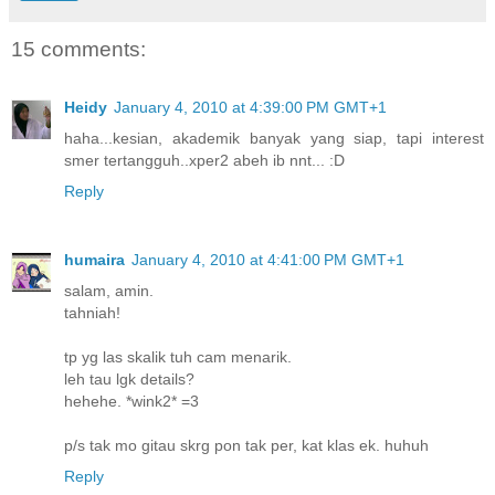
15 comments:
Heidy
January 4, 2010 at 4:39:00 PM GMT+1
haha...kesian, akademik banyak yang siap, tapi interest
smer tertangguh..xper2 abeh ib nnt... :D
Reply
humaira
January 4, 2010 at 4:41:00 PM GMT+1
salam, amin.
tahniah!
tp yg las skalik tuh cam menarik.
leh tau lgk details?
hehehe. *wink2* =3
p/s tak mo gitau skrg pon tak per, kat klas ek. huhuh
Reply