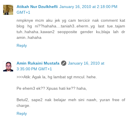
Atikah Nur Dzulkhefli
January 16, 2010 at 2:18:00 PM
GMT+1
nmpknye mcm aku jek yg cam tercicir nak comment kat
blog hg ni??hahaha....taniah3..eherm..yg last tue..tajam
tuh..hahaha..kawan2 seopposite gender ku,blaja lah dr
amin..hahaha
Reply
Amin Rukaini Mustafa
January 16, 2010 at
3:35:00 PM GMT+1
>>>Atik: Agak la, hg lambat sgt mncul. hehe.
Pe ehem3 ek?? Xpuas hati ke?? haha,
Betul2, sape2 nak belajar meh sini nawh, yuran free of
charge.
Reply