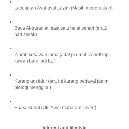
Lancarkan Ayat-ayat Lazim (Masih meneruskan)
Baca Al-quran at least satu helai sehari (err..2
hari sekali)
Ziarah kekawan lama (ada! pi umah zahid! tapi
kawan baru jadi la..)
Kurangkan tidur (err.. ini kurang berjaya! jamm
biologi menggila!)
Puasa sunat (Ok, Awal muharam cover!)
Interest and lifestyle