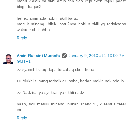
mabruk alaik ya akhi amin sbb siap keja even rajin update
blog...bagus2
hehe...amin ada hobi n skill baru...
masuk minang...hihik...satu2nya hobi n skill yg terlaksana
waktu cuti...hahha
Reply
Amin Rukaini Mustafa
January 9, 2010 at 1:13:00 PM
GMT+1
>> syamil: biaaq depa tercabaq cket. hehe..
>> Mukhlis: mmg terbaik ar! haha, badan makin nek ada la.
>> Nadzira: ya syukran ya ukhti nadz.
haah, skill masuk minang, bukan snang tu, x semua terer
tau.
Reply