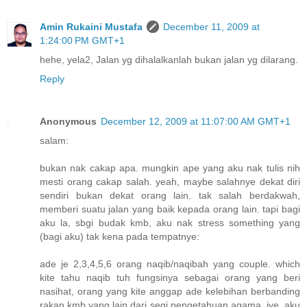
Amin Rukaini Mustafa
December 11, 2009 at
1:24:00 PM GMT+1
hehe, yela2, Jalan yg dihalalkanlah bukan jalan yg dilarang.
Reply
Anonymous
December 12, 2009 at 11:07:00 AM GMT+1
salam:
bukan nak cakap apa. mungkin ape yang aku nak tulis nih
mesti orang cakap salah. yeah, maybe salahnye dekat diri
sendiri bukan dekat orang lain. tak salah berdakwah,
memberi suatu jalan yang baik kepada orang lain. tapi bagi
aku la, sbgi budak kmb, aku nak stress something yang
(bagi aku) tak kena pada tempatnye:
ade je 2,3,4,5,6 orang naqib/naqibah yang couple. which
kite tahu naqib tuh fungsinya sebagai orang yang beri
nasihat, orang yang kite anggap ade kelebihan berbanding
rakan kmb yang lain dari segi pengetahuan agama. iye, aku