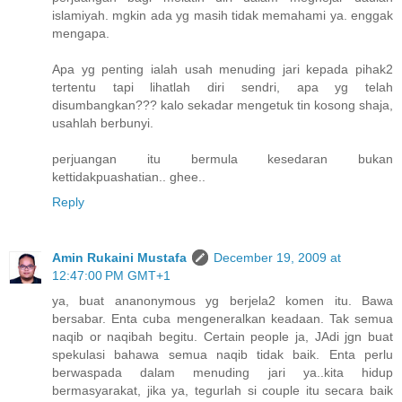
islamiyah. mgkin ada yg masih tidak memahami ya. enggak
mengapa.
Apa yg penting ialah usah menuding jari kepada pihak2
tertentu tapi lihatlah diri sendri, apa yg telah
disumbangkan??? kalo sekadar mengetuk tin kosong shaja,
usahlah berbunyi.
perjuangan itu bermula kesedaran bukan
kettidakpuashatian.. ghee..
Reply
Amin Rukaini Mustafa
December 19, 2009 at
12:47:00 PM GMT+1
ya, buat ananonymous yg berjela2 komen itu. Bawa
bersabar. Enta cuba mengeneralkan keadaan. Tak semua
naqib or naqibah begitu. Certain people ja, JAdi jgn buat
spekulasi bahawa semua naqib tidak baik. Enta perlu
berwaspada dalam menuding jari ya..kita hidup
bermasyarakat, jika ya, tegurlah si couple itu secara baik