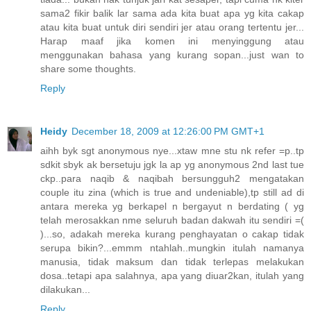
sama2 fikir balik lar sama ada kita buat apa yg kita cakap
atau kita buat untuk diri sendiri jer atau orang tertentu jer...
Harap maaf jika komen ini menyinggung atau
menggunakan bahasa yang kurang sopan...just wan to
share some thoughts.
Reply
Heidy
December 18, 2009 at 12:26:00 PM GMT+1
aihh byk sgt anonymous nye...xtaw mne stu nk refer =p..tp
sdkit sbyk ak bersetuju jgk la ap yg anonymous 2nd last tue
ckp..para naqib & naqibah bersungguh2 mengatakan
couple itu zina (which is true and undeniable),tp still ad di
antara mereka yg berkapel n bergayut n berdating ( yg
telah merosakkan nme seluruh badan dakwah itu sendiri =(
)...so, adakah mereka kurang penghayatan o cakap tidak
serupa bikin?...emmm ntahlah..mungkin itulah namanya
manusia, tidak maksum dan tidak terlepas melakukan
dosa..tetapi apa salahnya, apa yang diuar2kan, itulah yang
dilakukan...
Reply