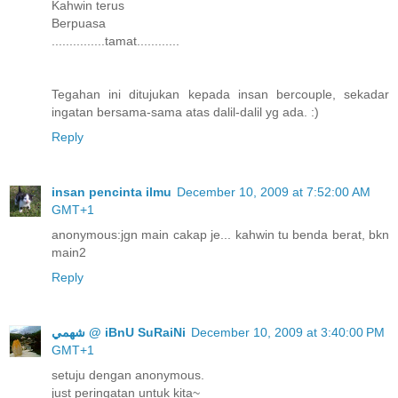
Kahwin terus
Berpuasa
...............tamat............
Tegahan ini ditujukan kepada insan bercouple, sekadar
ingatan bersama-sama atas dalil-dalil yg ada. :)
Reply
insan pencinta ilmu
December 10, 2009 at 7:52:00 AM
GMT+1
anonymous:jgn main cakap je... kahwin tu benda berat, bkn
main2
Reply
ﺷﻬﻤﻲ @ iBnU SuRaiNi
December 10, 2009 at 3:40:00 PM
GMT+1
setuju dengan anonymous.
just peringatan untuk kita~