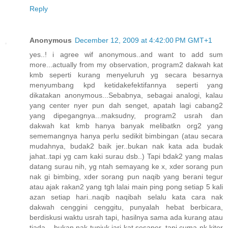
Reply
Anonymous
December 12, 2009 at 4:42:00 PM GMT+1
yes..! i agree wif anonymous..and want to add sum
more...actually from my observation, program2 dakwah kat
kmb seperti kurang menyeluruh yg secara besarnya
menyumbang kpd ketidakefektifannya seperti yang
dikatakan anonymous...Sebabnya, sebagai analogi, kalau
yang center nyer pun dah senget, apatah lagi cabang2
yang dipegangnya...maksudny, program2 usrah dan
dakwah kat kmb hanya banyak melibatkn org2 yang
sememangnya hanya perlu sedikit bimbingan (atau secara
mudahnya, budak2 baik jer..bukan nak kata ada budak
jahat..tapi yg cam kaki surau dsb..) Tapi bdak2 yang malas
datang surau nih, yg ntah semayang ke x, xder sorang pun
nak gi bimbing, xder sorang pun naqib yang berani tegur
atau ajak rakan2 yang tgh lalai main ping pong setiap 5 kali
azan setiap hari..naqib naqibah selalu kata cara nak
dakwah cenggini cenggitu, punyalah hebat berbicara,
berdiskusi waktu usrah tapi, hasilnya sama ada kurang atau
tiada... bukan nak tunjuk jari kat sesaper, tapi cuma nk kiter