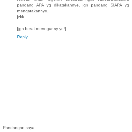
pandang APA yg dikatakannye, jgn pandang SIAPA yg
mengatakannye..
jzkk
[jgn berat menegur sy ye!]
Reply
Pandangan saya