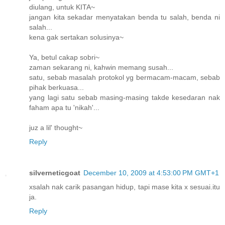
diulang, untuk KITA~
jangan kita sekadar menyatakan benda tu salah, benda ni
salah...
kena gak sertakan solusinya~
Ya, betul cakap sobri~
zaman sekarang ni, kahwin memang susah...
satu, sebab masalah protokol yg bermacam-macam, sebab
pihak berkuasa...
yang lagi satu sebab masing-masing takde kesedaran nak
faham apa tu 'nikah'...
juz a lil' thought~
Reply
silverneticgoat
December 10, 2009 at 4:53:00 PM GMT+1
xsalah nak carik pasangan hidup, tapi mase kita x sesuai.itu
ja.
Reply