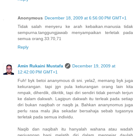
Anonymous
December 18, 2009 at 6:56:00 PM GMT+1
Tidak salah menyeru ke arah kebaikan.manusia tidak
sempurna.tanggungjawab menyampaikan terletak pada
semua orang.33:70,71
Reply
Amin Rukaini Mustafa
December 19, 2009 at
12:42:00 PM GMT+1
Fuh! byk betoi ananymous di sni. yela2, memang byk juga
kekurangan. tapi jgn pula kekurangan orang lain kita
nmpak, diherdik, dikritik, tapi diri sendiri tidak pernah terjun
ke dalam dakwah. Lagipun dakwah itu terleak pada setiap
diri bukan naqibah or naqib ja. Bahkan ananynomus juga
perlu rasa malu jika sekadar bersahaja sebab tugasnya
terletak pada semua individu.
Naqib dan naqibah itu hanyalah wahana atau wadah
perjuangan bagi melatih diri dalam megnejar daulah