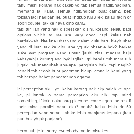
tahu mesti korang nak cakap yg tak semua naqib/naqibah.
memang la, kalau semua nqib/nqibah buat cam2, bek
toksah jadi naqibah ler, buat lingkup KMB jek. kalau faqih or
sobri couple, tak ke naya kmb cam2.
tapi tuh lah yang nak distresskan disini, korang selalu bagi
options which to me are very good. tapi kalau nak
berdakwah, kite kne ubat yang dalam dulu baru bleyh ubat
yang di luar. tak ke gitu. ape yg ak observe bdk2 berkat
suke wat program yang unsur 'jauhi zina' macam baju
kebaya/bju kurung and byk lagilah. tpi benda tuh mcm tuh
jugak, tak mengubah apa-apa. pengisian baik, tapi naqib2
sendiri tak cedok buat pedoman hidup, cmne la kami yang
tak berapa hebat pengetahuan agama.
ini perception aku. ye, kalau korang nak ckp salah ke ape
ke, pi lantak la same perception aku nih. tapi mind
something, if kalau aku sorg pk cmne, cmne ngan the rest if
their mind parallel ngan aku? agak2 kalau lebih dr 50
perception yang same, tak ke lebih menjurus kepada (kau
pun boleyh pk panjang)
herm, tuh je la. sorry. everybody made mistakes.