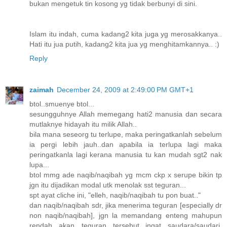
bukan mengetuk tin kosong yg tidak berbunyi di sini.
Islam itu indah, cuma kadang2 kita juga yg merosakkanya..
Hati itu jua putih, kadang2 kita jua yg menghitamkannya.. :)
Reply
zaimah
December 24, 2009 at 2:49:00 PM GMT+1
btol..smuenye btol...
sesungguhnye Allah memegang hati2 manusia dan secara
mutlaknye hidayah itu milik Allah..
bila mana seseorg tu terlupe, maka peringatkanlah sebelum
ia pergi lebih jauh..dan apabila ia terlupa lagi maka
peringatkanla lagi kerana manusia tu kan mudah sgt2 nak
lupa...
btol mmg ade naqib/naqibah yg mcm ckp x serupe bikin tp
jgn itu dijadikan modal utk menolak sst teguran...
spt ayat cliche ini, "elleh, naqib/naqibah tu pon buat.."
dan naqib/naqibah sdr, jika menerima teguran [especially dr
non naqib/naqibah], jgn la memandang enteng mahupun
rendah akan teguran tersebut...ingat saudara/saudari,