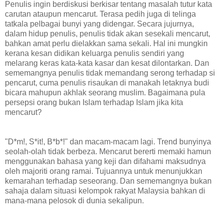
Penulis ingin berdiskusi berkisar tentang masalah tutur kata
carutan ataupun mencarut. Terasa pedih juga di telinga
tatkala pelbagai bunyi yang didengar. Secara jujurnya,
dalam hidup penulis, penulis tidak akan sesekali mencarut,
bahkan amat perlu dielakkan sama sekali. Hal ini mungkin
kerana kesan didikan keluarga penulis sendiri yang
melarang keras kata-kata kasar dan kesat dilontarkan. Dan
sememangnya penulis tidak memandang serong terhadap si
pencarut, cuma penulis risaukan di manakah letaknya budi
bicara mahupun akhlak seorang muslim. Bagaimana pula
persepsi orang bukan Islam terhadap Islam jika kita
mencarut?
"D*m!, S*it!, B*b*!" dan macam-macam lagi. Trend bunyinya
seolah-olah tidak berbeza. Mencarut bererti memaki hamun
menggunakan bahasa yang keji dan difahami maksudnya
oleh majoriti orang ramai. Tujuannya untuk menunjukkan
kemarahan terhadap seseorang. Dan sememangnya bukan
sahaja dalam situasi kelompok rakyat Malaysia bahkan di
mana-mana pelosok di dunia sekalipun.