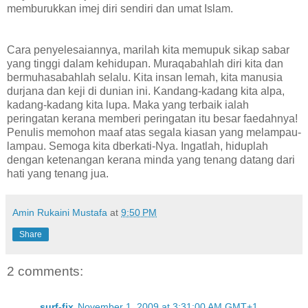
memburukkan imej diri sendiri dan umat Islam.
Cara penyelesaiannya, marilah kita memupuk sikap sabar
yang tinggi dalam kehidupan. Muraqabahlah diri kita dan
bermuhasabahlah selalu. Kita insan lemah, kita manusia
durjana dan keji di dunian ini. Kandang-kadang kita alpa,
kadang-kadang kita lupa. Maka yang terbaik ialah
peringatan kerana memberi peringatan itu besar faedahnya!
Penulis memohon maaf atas segala kiasan yang melampau-
lampau. Semoga kita dberkati-Nya. Ingatlah, hiduplah
dengan ketenangan kerana minda yang tenang datang dari
hati yang tenang jua.
Amin Rukaini Mustafa
at
9:50 PM
Share
2 comments:
surf-fix
November 1, 2009 at 3:31:00 AM GMT+1