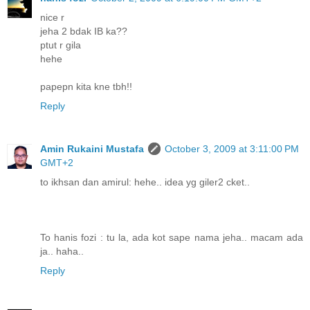
nice r
jeha 2 bdak IB ka??
ptut r gila
hehe
papepn kita kne tbh!!
Reply
Amin Rukaini Mustafa
October 3, 2009 at 3:11:00 PM
GMT+2
to ikhsan dan amirul: hehe.. idea yg giler2 cket..
To hanis fozi : tu la, ada kot sape nama jeha.. macam ada
ja.. haha..
Reply