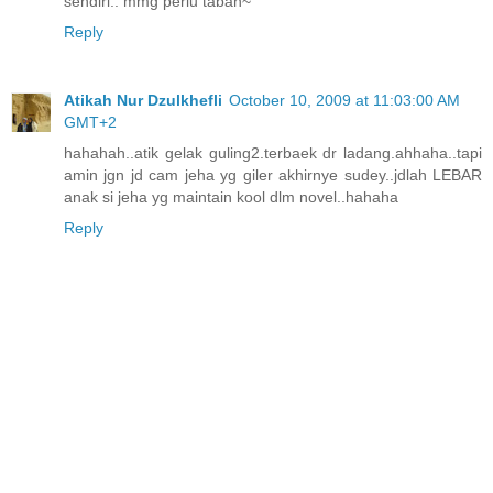
sendiri.. mmg perlu tabah~
Reply
Atikah Nur Dzulkhefli
October 10, 2009 at 11:03:00 AM
GMT+2
hahahah..atik gelak guling2.terbaek dr ladang.ahhaha..tapi
amin jgn jd cam jeha yg giler akhirnye sudey..jdlah LEBAR
anak si jeha yg maintain kool dlm novel..hahaha
Reply