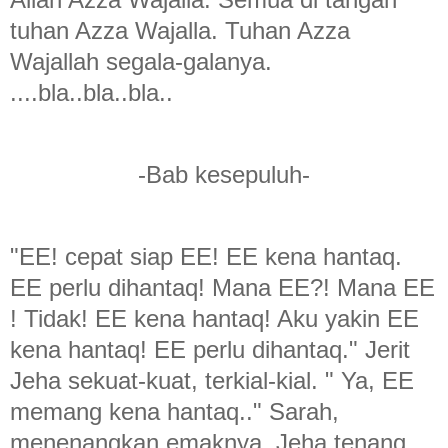
tuhan Azza Wajalla. Tuhan Azza
Wajallah segala-galanya.
....bla..bla..bla..
-Bab kesepuluh-
"EE! cepat siap EE! EE kena hantaq.
EE perlu dihantaq! Mana EE?! Mana EE
! Tidak! EE kena hantaq! Aku yakin EE
kena hantaq! EE perlu dihantaq." Jerit
Jeha sekuat-kuat, terkial-kial. " Ya, EE
memang kena hantaq.." Sarah,
menenangkan emaknya. Jeha tenang