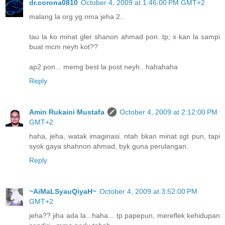
dr.corona0810
October 4, 2009 at 1:46:00 PM GMT+2
malang la org yg nma jeha 2..
tau la ko minat gler shanon ahmad pon. tp, x kan la sampi
buat mcm neyh kot??
ap2 pon... memg best la post neyh.. hahahaha
Reply
Amin Rukaini Mustafa
October 4, 2009 at 2:12:00 PM
GMT+2
haha, jeha, watak imaginasi. ntah bkan minat sgt pun, tapi
syok gaya shahnon ahmad, byk guna perulangan.
Reply
~AiMaLSyauQiyaH~
October 4, 2009 at 3:52:00 PM
GMT+2
jeha?? jiha ada la...haha... tp papepun, mereflek kehidupan