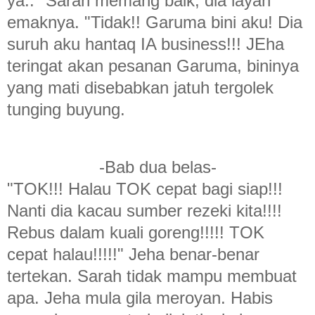
ya.." Sarah memang baik, dia layan
emaknya. "Tidak!! Garuma bini aku! Dia
suruh aku hantaq IA business!!! JEha
teringat akan pesanan Garuma, bininya
yang mati disebabkan jatuh tergolek
tunging buyung.
-Bab dua belas-
"TOK!!! Halau TOK cepat bagi siap!!!
Nanti dia kacau sumber rezeki kita!!!!
Rebus dalam kuali goreng!!!!! TOK
cepat halau!!!!!" Jeha benar-benar
tertekan. Sarah tidak mampu membuat
apa. Jeha mula gila meroyan. Habis